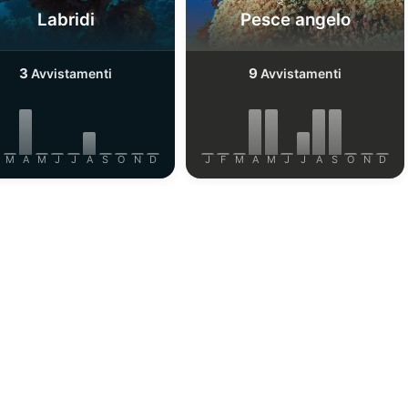
Labridi
Pesce angelo
3
9
Avvistamenti
Avvistamenti
M
A
M
J
J
A
S
O
N
D
J
F
M
A
M
J
J
A
S
O
N
D