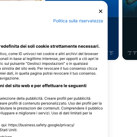
ruga verde
Barracuda
Politica sulla riservatezza
3
istamenti
Avvistamenti
edefinita dei soli cookie strettamente necessari.
tivo, come ID univoci nei cookie e altri archivi del browser
J
J
A
S
O
N
D
J
F
M
A
M
J
J
A
S
O
N
D
J
F
sonali in base al legittimo interesse, per opporti a ciò apri le
ic sul pulsante "Gestisci impostazioni" o in qualsiasi
 sinistra del sito web. Per revocare il tuo consenso clicca
Mostra altri animali
 miei dati, in quella pagina potrai revocare il tuo consenso.
navigazione.
oni del sito web e per effettuare le seguenti
selezione della pubblicità. Creare profili per pubblicità
eare profili di contenuto personalizzato. Uso dei profili per la
questo sito d'immersione
Valutare le prestazioni dei contenuti. Comprendere il pubblico
luppare e migliorare i servizi. Uso di dati limitati per la
le qui: https://business.safety.google/privacy/
Stati Uniti.
web/app.