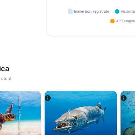
ica
 utenti
Shutterstock-Shane Myers Photography
iStock-Global_Pics