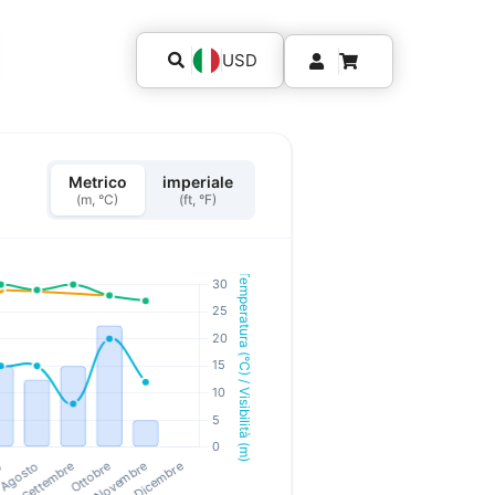
USD
Metrico
imperiale
(m, °C)
(ft, °F)