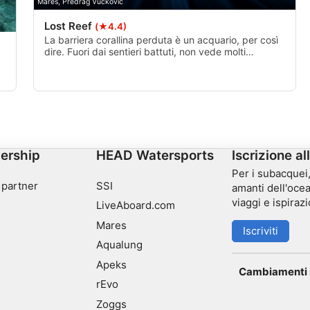
Mares, Predrag Vuckovic
Lost Reef
(★4.4)
La barriera corallina perduta è un acquario, per così
dire. Fuori dai sentieri battuti, non vede molti
visitatori. Se hai la possibilità di fare una deriva, ti
consiglio vivamente di farlo.
re
ivamente
ership
HEAD Watersports
Iscrizione al
Per i subacquei, 
 partner
SSI
amanti dell'ocea
viaggi e ispirazi
LiveAboard.com
Mares
Iscriviti
Aqualung
Apeks
Cambiamenti n
rEvo
Zoggs