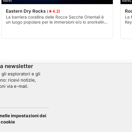
Mares
Mares,
Eastern Dry Rocks
Ro
(★4.2)
La barriera corallina delle Rocce Secche Orientali è
Le 
un luogo popolare per le immersioni e/o lo snorkeling.
Key
E' anche abbastanza vicino a diversi altri reef tra cui
tro
Sand Key e Rock Key, quindi è comune per i
ape
subacquei e gli amanti dello snorkeling vedere più
nas
reef in un'unica escursione.
la newsletter
gli esploratori e gli
no: ricevi notizie,
oni via e-mail.
elle impostazioni dei
cookie