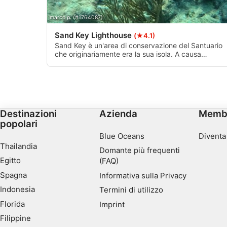
fonti diverse
marco p. (#1764087)
Sviluppare e migliorare i servizi
Sand Key Lighthouse
(★4.1)
Utilizzare dati limitati per la selezione dei contenuti
Sand Key è un'area di conservazione del Santuario
che originariamente era la sua isola. A causa
Caratteristiche speciali IAB:
dell'erosione e degli uragani, è stata ridotta a una
piccolissima chiazza di sabbia circondata da una
Utilizzare dati di geolocalizzazione precisi
barriera corallina. La sabbia è una caratteristica
particolarmente bella che di solito non si trova in alt
Riconoscere i dispositivi in base a informazioni richieste att
barriere coralline della Florida. Ottimo punto di
immersione e di snorkeling.
Destinazioni
Azienda
Memb
Finalità di trattamento non legate all'AIAB:
popolari
Necessario
Blue Oceans
Diventa
Thailandia
Prestazione
Domante più frequenti
Egitto
(FAQ)
Funzionale
Spagna
Informativa sulla Privacy
Indonesia
Termini di utilizzo
Pubblicità
Florida
Imprint
Filippine