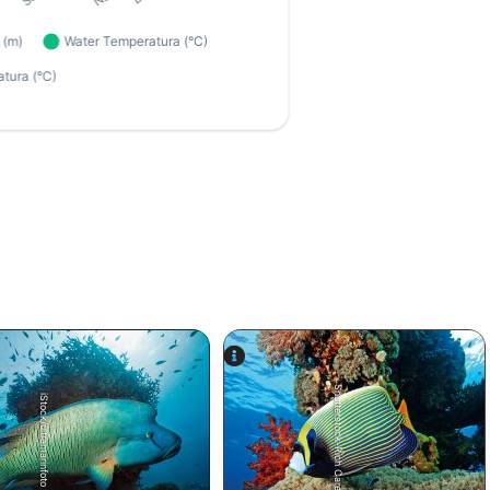
Shutterstock-Rich Carey
iStock/ultramarinfoto