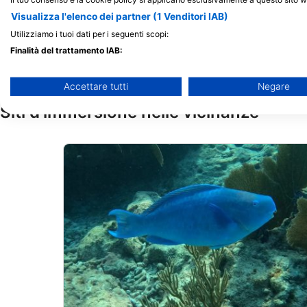
79851 Overseas Highway, 33036
Visualizza l'elenco dei partner (1 Venditori IAB)
Islamorada, FL - Stati Uniti D'america
Utilizziamo i tuoi dati per i seguenti scopi:
Finalità del trattamento IAB:
Archiviare informazioni su dispositivo e/o accedervi
Accettare tutti
Negare
Utilizzare dati limitati per la selezione della pubblicità
Siti d’immersione nelle vicinanze
Creare profili per la pubblicità personalizzata
Utilizzare profili per la selezione di pubblicità personalizzata
Creare profili per la personalizzazione dei contenuti
Utilizzare profili per la selezione di contenuti personalizzati
Misurare le prestazioni degli annunci
Misurare le prestazioni dei contenuti
Comprendere il pubblico attraverso statistiche o la combinazi