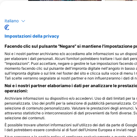
Murena
Tarta
italiano
6
3
Avvistamenti
Avv
Impostazioni della privacy
Facendo clic sul pulsante "Negare" si mantiene l'impostazione pr
Noi e i nostri partner archiviamo e/o accediamo alle informazioni su un disposi
J
F
M
A
M
J
J
A
S
O
N
D
J
F
M
A
M
per elaborare i dati personali. Alcuni fornitori potrebbero trattare i tuoi dati per
"Impostazioni". Puoi accettare, negare o gestire le tue impostazioni facendo cl
momento facendo clic sul pulsante dell'impronta digitale nell'angolo in basso a
sull'impronta digitale o sul link nel footer del sito e clicca sulla voce di menu I
Tali scelte verranno segnalate ai nostri partner e non influenzeranno i dati di 
Noi e i nostri partner elaboriamo i dati per analizzare le prestazi
operazioni:
Archiviare informazioni su dispositivo e/o accedervi. Uso di dati limitati per la 
personalizzata. Uso dei profili per la selezione di pubblicità personalizzata. Cr
Centri d'immersione che riforniscono 
selezione di contenuto personalizzato. Valutare le prestazioni degli annunci. 
attraverso statistiche o interconnessioni di dati provenienti da fonti diverse. Svi
selezione dei contenuti.
È possibile trovare ulteriori informazioni sull'utilizzo dei dati da parte di Goog
I dati potrebbero essere condivisi al di fuori dell’Unione Europea e inviati negli 
Key Dives
Il tuo consenso e la cookie policy si applicano esclusivamente a questo sito 