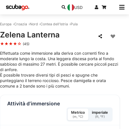
USD
Europa
Croazia
Nord
Contea dell'Istria
Pula
Zelena Lanterna
★★★★☆
(45)
Effettuata come immersione alla deriva con correnti fino a
moderate lungo la costa. Una leggera discesa porta al fondo
sabbioso di massimo 27 metri. È possibile cercare piccoli pezzi
di anfore.
È possibile trovare diversi tipi di pesci e spugne che
punteggiano il terreno roccioso. Pesce damigella e orata
comune a 2 bande sono i più comuni.
Attività d’immersione
Metrico
imperiale
(m, °C)
(ft, °F)