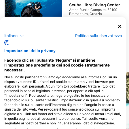
Scuba Libre Diving Center
Arena Runke Campsite, 52100
Premantura, Croazia
italiano
Politica sulla riservatezza
Orca Diving Centre
Verudela 17, 52100 Pula, Croazia
Impostazioni della privacy
Facendo clic sul pulsante "Negare" si mantiene
Siti d’immersione nelle vicinanze
l'impostazione predefinita dei soli cookie strettamente
necessari.
Noi e i nostri partner archiviamo e/o accediamo alle informazioni su un
dispositivo, come ID univoci nei cookie e altri archivi del browser per
elaborare i dati personali. Alcuni fornitori potrebbero trattare i tuoi dati
personali in base al legittimo interesse, per opporti a ciò apri le
"Impostazioni". Puoi accettare, negare o gestire le tue impostazioni
facendo clic sul pulsante "Gestisci impostazioni" o in qualsiasi momento
facendo clic sul pulsante dell'impronta digitale nell'angolo in basso a
sinistra del sito web. Per revocare il tuo consenso clicca sull'impronta
digitale o sul link nel footer del sito e clicca sulla voce di menu I miei dati,
in quella pagina potrai revocare il tuo consenso. Tali scelte verranno
segnalate ai nostri partner e non influenzeranno i dati di navigazione.
Scuba Libre Diving Center, 52100 Premantura
Orca Diving Centre, 52100 Pul