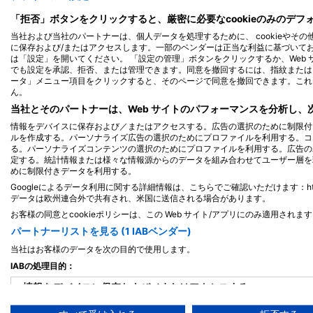
「拒否」ボタンをクリックすると、厳密に必要なcookieのみのデ
当社および当社のパートナーは、個人データを処理するために、 cookieやその
に保存および/またはアクセスします。一部のベンダーは正当な利益に基づいて
は「設定」を開いてください。 「設定の管理」ボタンをクリックするか、Web
でも設定を承認、拒否、または管理できます。同意を撤回するには、指紋または 
ータ」メニュー項目をクリックすると、そのページで同意を撤回できます。これ
ん。
当社とそのパートナーは、Web サイトのパフォーマンスを分析し
情報をデバイスに保存および／またはアクセスする。広告の選択のために制限付
SSI Service Center Japan, 101-0051 Chiyoda-ku
ルを作成する。パーソナライズ広告の選択のためにプロファイルを利用する。コ
る。パーソナライズコンテンツの選択のためにプロファイルを利用する。広告の
Nishikawana One
(★3.6)
定する。統計情報または様々な情報源からのデータを組み合わせてユーザー層を
房総半島館山の先端に位置するスポット。ボートダイ
めに制限付きデータを利用する。
ビングのみで、水深は最大25m、平均15～16m。水底
Googleによるデータ利用に関する詳細情報は、こちらでご確認いただけます：https://busine
は岩礁やゴロタ石、砂地が入り交じった地形になって
データは欧州連合外で共有され、米国に送信される場合があります。
いる。時として流れが速くなるため注意が必要であ
お客様の同意とcookieポリシーは、この Web サイト/アプリにのみ適用されま
る。水底には急な流れの時に掴まることができるよう
にロープやチェーンが設置されている。メインポイン
パートナーリストを見る (1 IABベンダー)
トはV字型に切れ込んだ谷のような地形の根で、その
当社はお客様のデータを次の目的で使用します。
辺に多くの魚が集まる。西川名の魅力はその魚たちが
大型魚であることで、1ｍを超える大型のハタや50㎝
IABの処理目的：
超えるヒゲダイが群れで住み着いている。
情報をデバイスに保存および／またはアクセスする