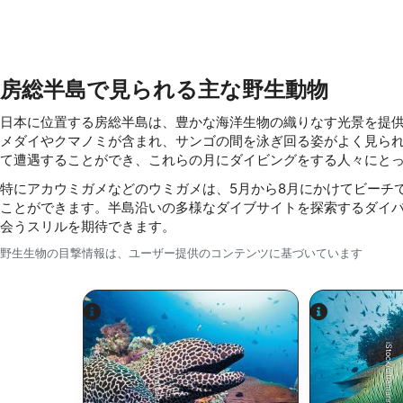
能動的に要求して取得した情報に基づくデバイスの識別
IAB以外の処理目的：
房総半島で見られる主な野生動物
必要
日本に位置する房総半島は、豊かな海洋生物の織りなす光景を提
性能
メダイやクマノミが含まれ、サンゴの間を泳ぎ回る姿がよく見ら
機能的
て遭遇することができ、これらの月にダイビングをする人々にと
特にアカウミガメなどのウミガメは、5月から8月にかけてビーチ
広告
ことができます。半島沿いの多様なダイブサイトを探索するダイ
会うスリルを期待できます。
野生生物の目撃情報は、ユーザー提供のコンテンツに基づいています
iStock/ultramarinfoto
Alamy-WaterFrame