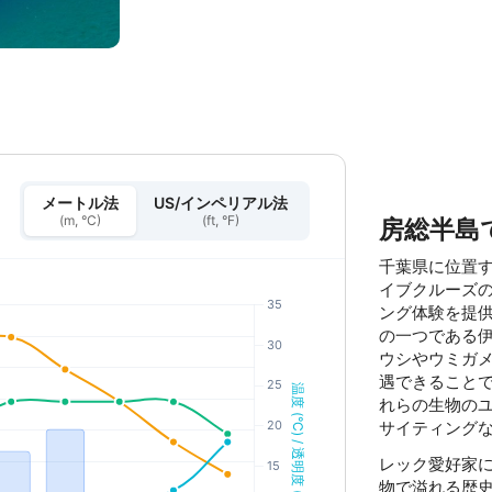
メートル法
US/インペリアル法
(m, °C)
(ft, °F)
房総半島
千葉県に位置
イブクルーズ
ング体験を提
の一つである
ウシやウミガ
遇できること
れらの生物の
サイティング
レック愛好家
物で溢れる歴