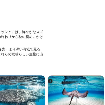
ィッシュには、鮮やかなスズ
の終わりから秋の初めにかけ
春先、より深い海域で見る
これらの素晴らしい生物に出
iStock/Extreme-Photographer
iStock/Extreme Photographer