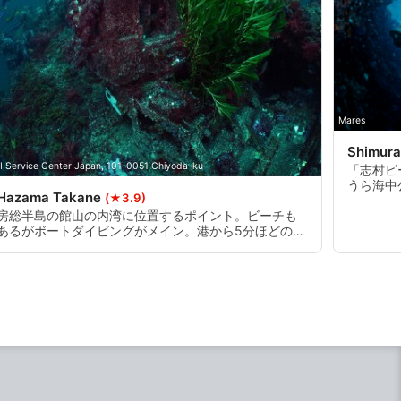
Mares
Shimur
I Service Center Japan, 101-0051 Chiyoda-ku
「志村ビ
うら海中
Hazama Takane
(★3.9)
グポイン
な地形が
房総半島の館山の内湾に位置するポイント。ビーチも
ーが可能
あるがボートダイビングがメイン。港から5分ほどの
30mの
「高根」ポイントには水中に神社と大きな鳥居が設置
おり、初
されている。この神社は外観だけではなく、本物の神
す。
社から分社した本物の水中神社である。そのそばには
水中エアドームが設置してあり、ドーム内で水面上に
浮上してマスクの位置を直したり飲み物を飲んだりす
ることができる。また定置網にかかった様々な生物を
港近くの巨大なイケスに放ってありその中でダイビン
グすることができる。ここには夏季によくマンボウが
入れられ、時にはジンベエザメも入ることもある。