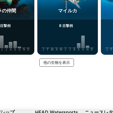
ラの仲間
マイルカ
8
目撃例
目撃例
J
J
A
S
O
N
D
J
F
M
A
M
J
J
A
S
O
N
D
J
F
他の生物を表示
バシップ
HEAD Watersports
ニュースレ