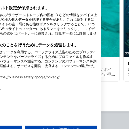
フォルト設定が保持されます。
他のブラウザー ストレージ内の固有 ID などの情報をデバイス上
お客様の個人データを処理する場合があり、これに反対するに
 サイトの左下隅にある指紋ボタンをクリックすることで、いつ
Web サイトのフッターにあるリンクをクリックし、「マイデ
らの選択はパートナーに通知され、閲覧データには影響しませ
、次のことを行うためにデータを処理します。
きデータを利用する。パーソナライズ広告のためにプロファイ
SSI Service Center Japan, 101-0051 Chiyoda-ku
SS
ンテンツをパーソナライズするためにプロファイルを作成す
パフォーマンスを測定する。コンテンツのパフォーマンスを測
Ito Shark City
(★4.4)
理解する。サービスを開発・改良する. コンテンツの選択のた
千葉県の房総半島、館山に位置する比較的新しいポイ
ント。餌付けされたサメとエイ、大型のハタなどが見
ss.safety.google/privacy/
られる。ボートダイビングのみ。大きな細長い根の両
端にブイがあり、流れによってどちらかからエントリ
す。
ーしてもう片方のブイから浮上する。ブイの下が餌付
けポイントとなっており、大量のエサを撒くとたくさ
周
んの魚が寄ってくる。
を