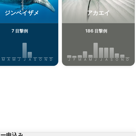
ジンベイザメ
アカエイ
7
186
目撃例
目撃例
M
A
M
J
J
A
S
O
N
D
J
F
M
A
M
J
J
A
S
O
N
D
ター申込み