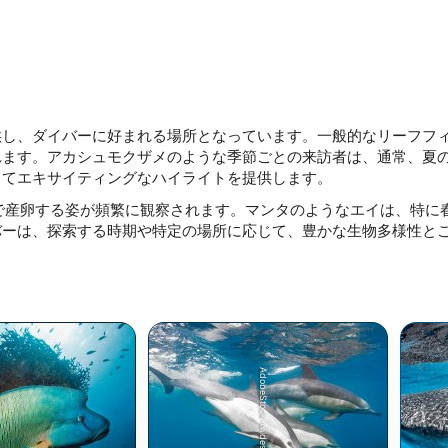
供し、ダイバーに好まれる場所となっています。一般的なリーフフ
れます。アカシュモクザメのような季節ごとの来訪者は、通常、夏
ってエキサイティングなハイライトを提供します。
で産卵する姿が頻繁に観察されます。マンタのようなエイは、特に
バーは、探索する時期や特定の場所に応じて、豊かな生物多様性と
AdobeStock-wildestanimal