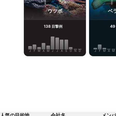
ウツボ
ベ
138
49
目撃例
J
F
M
A
M
J
J
A
S
O
N
D
J
F
M
A
M
人気の目的地
会社名
メン