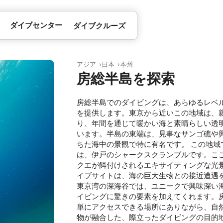
ダイブセンター
ダイブクルーズ
アジア
日本
本州
房総半島を探索
房総半島でのダイビングは、あらゆるレベ
を提供します。東京から近いこの地域は、
り、年間を通じて暖かい海と素晴らしい透
います。半島の東端は、見事なサンゴ礁や
ちた海中の景観で特に有名です。 この地
は、伊戸のシャークスクランブルです。こ
クエが餌付けされるエキサイティングな光
イブサイトは、海の巨大生物との接近遭遇
東京湾の深海谷では、ユニークで興味深い
イビングに驚きの要素を加えてくれます。
単にアクセスできる場所にありながら、自
物が融合した、際立ったダイビングの目的