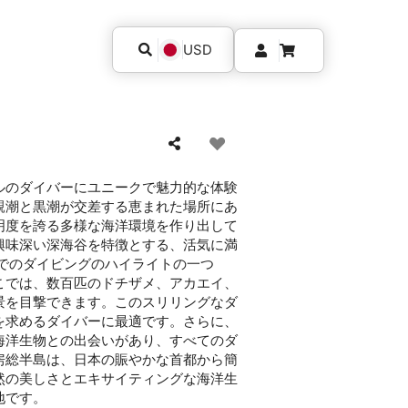
USD
ルのダイバーにユニークで魅力的な体験
親潮と黒潮が交差する恵まれた場所にあ
明度を誇る多様な海洋環境を作り出して
興味深い深海谷を特徴とする、活気に満
域でのダイビングのハイライトの一つ
こでは、数百匹のドチザメ、アカエイ、
景を目撃できます。このスリリングなダ
を求めるダイバーに最適です。さらに、
海洋生物との出会いがあり、すべてのダ
房総半島は、日本の賑やかな首都から簡
然の美しさとエキサイティングな海洋生
地です。