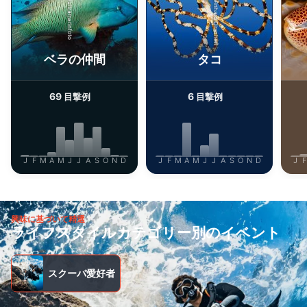
Alamy/Reinhard Dirscherl
iStock/ultramarinfoto
正確な位置情報データを利用する
能動的に要求して取得した情報に基づくデバイ
スの識別
ベラの仲間
タコ
IAB以外の処理目的：
必要
69
6
目撃例
目撃例
性能
機能的
J
F
M
A
M
J
J
A
S
O
N
D
J
F
M
A
M
J
J
A
S
O
N
D
J
F
広告
興味に基づいて精選
ライフスタイルカテゴリー別のイベント
スクーバ愛好者