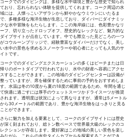
コークでのダイビングは、多様な水中環境と豊かな歴史で知られ
ており、忘れられない体験を提供してくれます。コーク周辺の水
域には、人懐っこいアザラシから鮮やかなウミウシにいたるま
で、多種多様な海洋生物が生息しており、ダイバーにダイナミッ
クな水中冒険をもたらします。ここの海岸線には、色彩豊かなリ
ーフ、切り立ったドロップオフ、歴史的なレックなど、魅力的な
ダイブサイトが点在しています。中でも際立った見どころの一つ
がコウルーンブリッジで、経験豊富なダイバーだけでなく、美し
い水中の景色を求めるスノーケラーや初心者にとっても人気のサ
イトです。
コークでのダイビングエクスカーションの多くはビーチまたは日
帰りのボートダイブで行われており、水中の財産へ容易にアクセ
スすることができます。この地域のダイビングセンターは設備が
整っていますが、席を確保するために事前の予約をおすすめしま
す。水温は冬の10度から夏の18度の範囲であるため、年間を通じ
て快適に過ごすには厚手のウェットスーツかドライスーツが推奨
されます。透明度は状況によって異なりますが、通常は5メートル
から30メートルの範囲であり、豊かな海洋生物をはっきりと見る
ことができます。
さらに魅力を加える要素として、コークのダイブサイトには歴史
が深く刻まれており、総トン数ベースで世界最大級のレックのコ
レクションが存在します。愛好家はこの地域の美しい景色を楽し
みながら、これらの水中タイムカプセルを探索することができ、