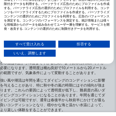
限付きデータを利用する。パーソナライズ広告のためにプロファイルを作成
する。パーソナライズ広告の選択のためにプロファイルを利用する。コンテ
ンツをパーソナライズするためにプロファイルを作成する。パーソナライズ
コンテンツの選択のためにプロファイルを利用する。広告のパフォーマンス
を測定する。コンテンツのパフォーマンスを測定する。統計情報または様々
な情報源からのデータを組み合わせてユーザー層を理解する。サービスを開
発・改良する. コンテンツの選択のために制限付きデータを利用する。
Googleによるデータ利用に関する詳細情報は、こちらでご確認いただけま
コークでのダイビングのベストシーズン
す：https://business.safety.google/privacy/
データは欧州連合外で共有され、米国に送信される場合があります。
すべて受け入れる
拒否する
コークでは年間を通じてダイビングの機会があり、コンディショ
お客様の同意とcookieポリシーは、この Web サイト/アプリにのみ適用され
ンは季節によって異なります。夏の間は水温が14度から16度の範
ます。
いいえ、調整します
囲となり、快適なダイビング条件を提供します。しかし冬になる
パートナーリストを見る (1 IABベンダー)
と水温は8度から10度まで下がるため、より防寒性の高いギアが
当社はお客様のデータを次の目的で使用します。
必要になります。透明度は概ね良好で10メートルから20メートル
IABの処理目的：
の範囲ですが、気象条件によって変動することがあります。
情報をデバイスに保存および／またはアクセス
強い風や潮流は年間を通じてダイビングのコンディションに影響
する
を与えることがあり、特に秋や冬の嵐の時期にはその傾向が強ま
ります。これらの要因によって透明度が低下し、難易度の高いダ
イビングコンディションになることがあります。年間を通じてダ
広告の選択のために制限付きデータを利用する
イビングは可能ですが、通常は春後半から秋前半にかけてが最も
良いコンディションとなり、穏やかな海と温かい水温によって、
パーソナライズ広告のためにプロファイルを作
より楽しい体験をすることができます。
成する