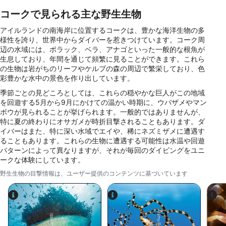
パーソナライズ広告の選択のためにプロファイ
コークで見られる主な野生生物
ルを利用する
アイルランドの南海岸に位置するコークは、豊かな海洋生物の多
コンテンツをパーソナライズするためにプロフ
様性を誇り、世界中からダイバーを惹きつけています。コーク周
ァイルを作成する
辺の水域には、ポラック、ベラ、アナゴといった一般的な根魚が
生息しており、年間を通じて頻繁に見ることができます。これら
パーソナライズコンテンツの選択のためにプロ
の生物は岩がちのリーフやケルプの森の周辺で繁栄しており、色
ファイルを利用する
彩豊かな水中の景色を作り出しています。
季節ごとの見どころとしては、これらの穏やかな巨人がこの地域
広告のパフォーマンスを測定する
を回遊する5月から9月にかけての温かい時期に、ウバザメやマン
ボウが見られることが挙げられます。一般的ではありませんが、
コンテンツのパフォーマンスを測定する
特に夏の終わりにオサガメが時折目撃されることもあります。ダ
イバーはまた、特に深い水域でエイや、稀にネズミザメに遭遇す
統計情報または様々な情報源からのデータを組
ることもあります。これらの生物に遭遇する可能性は水温や回遊
み合わせてユーザー層を理解する
パターンによって異なりますが、それが毎回のダイビングをユニ
ークな体験にしています。
サービスを開発・改良する
野生生物の目撃情報は、ユーザー提供のコンテンツに基づいています
コンテンツの選択のために制限付きデータを利
用する
IAB特集：