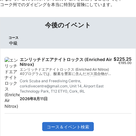
コーク州でのダイビングを本当に特別な冒険にしています。
今後のイベント
コース
中級
$225.25
エンリッチドエアナイトロックス (Enriched Air
€195.00
Nitrox)
エンリッチドエアナイトロックス (Enriched Air Nitrox)
40プログラムでは、酸素を豊富に含んだガス混合物が身
体やダイビングプロファイルにどのような影響を与える
Cork Scuba and Freediving Centre,
かについて、包括的な知識を習得する。カリキュラムは
corkdivecentre@gmail.com, Unit 14, Airport East
ナイトロックスの実践応用に重点を置いており、酸素分
析器の操作や、さまざまなガス混合物における最大潜水
Technology Park, T12 ETY0, Cork, IRL
深度の計算などを習得する。 また、減圧限界を最適化す
2026年8月11日
るために、ダイブコンピューターにナイトロックス設定
を組み込む方法も学ぶ。この国際的に認められたスペシ
ャルティコースでは、世界中のダイビングセンターやラ
イブアボードで、酸素含有率最大40％のナイトロックス
混合ガスを安全に使用するスキルを身につけることがで
きる。 これらの概念を習得することで、今後のあらゆる
水中アドベンチャーにおいて、より高いレベルの安全性
コース＆イベント検索
と能力を確保できる。 修了時には、SSIエンリッチドエ
アナイトロックス32％または40％の認定を取得する。