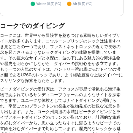
コークでのダイビング
コークには、世界中から冒険客を惹きつける素晴らしいダイブサ
イトが数多くあります。コウルーンブリッジのレックは注目すべ
き見どころの一つであり、ファストネットロックの近くで畏敬の
念を起こさせるようなレックダイビングの体験を提供していま
す。その巨大なサイズと水深は、波の下にある魅力的な海洋生物
や歴史を明らかにしながら、ダイバーの挑戦心をかき立てます。
もう一つの人気のサイトは、バントリー湾の底に沈むドイツの潜
水艦であるU260のレックであり、より経験豊富な上級ダイバーに
スリリングな探索をもたらします。
ビーチダイビングの愛好家は、アクセスが容易で活気ある海洋生
物であふれているサンディコーブウォールのようなサイトを探索
できます。ユニークな体験としてはナイトダイビングが挙げら
れ、季節ごとのプランクトンの発生が生物発光の壮観な光景を作
り出します。また、コーク州周辺の水域はビーチダイビングとラ
イブアボードダイビングのバランスが取れており、計画的な旅程
を好むダイバーから、思い立ったらすぐに潜るようなビーチでの
冒険を好むダイバーまで対応しています。歴史的なレックから魅