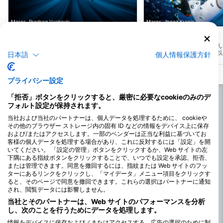
Mares, Predrag Vuckovic
Mares, Janez Kranjc
The Chicago
Sandycove
(★3.9)
(★3.6)
これは100年前の定期船で、岩に乗り上げ
浅い練習場。砂底。ほとん
てきたものです。水深9～20mに横たわっ
守られている。大潮の時以
日本語
個人情報保護方針
ています。船はよく砕けているが、いい感
引かない。最も浅い部分は
じのスイムスルーがある。ボイラーエンジ
近く、約1mから10mまで
ンやプロペラシャフトが残っています。
プライバシー設定
「拒否」ボタンをクリックすると、厳密に必要なcookieのみのデ
フォルト設定が保持されます。
当社および当社のパートナーは、個人データを処理するために、 cookieや
その他のブラウザー ストレージ内の固有 ID などの情報をデバイス上に保存
および/またはアクセスします。一部のベンダーは正当な利益に基づいてお
客様の個人データを処理する場合があり、これに反対するには「設定」を開
いてください。 「設定の管理」ボタンをクリックするか、Web サイトの左
下隅にある指紋ボタンをクリックすることで、いつでも設定を承認、拒否、
または管理できます。同意を撤回するには、指紋または Web サイトのフッ
ターにあるリンクをクリックし、「マイデータ」メニュー項目をクリックす
ると、そのページで同意を撤回できます。これらの選択はパートナーに通知
され、閲覧データには影響しません。
当社とそのパートナーは、Web サイトのパフォーマンスを分析
し、次のことを行うためにデータを処理します。
情報をデバイスに保存および／またはアクセスする。広告の選択のために制