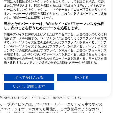
下隅にある指紋ボタンをクリックすることで、いつでも設定を承認、拒否、
または管理できます。同意を撤回するには、指紋または Web サイトのフッ
ターにあるリンクをクリックし、「マイデータ」メニュー項目をクリックす
ると、そのページで同意を撤回できます。これらの選択はパートナーに通知
され、閲覧データには影響しません。
当社とそのパートナーは、Web サイトのパフォーマンスを分析
し、次のことを行うためにデータを処理します。
情報をデバイスに保存および／またはアクセスする。広告の選択のために制
限付きデータを利用する。パーソナライズ広告のためにプロファイルを作成
する。パーソナライズ広告の選択のためにプロファイルを利用する。コンテ
ンツをパーソナライズするためにプロファイルを作成する。パーソナライズ
コンテンツの選択のためにプロファイルを利用する。広告のパフォーマンス
を測定する。コンテンツのパフォーマンスを測定する。統計情報または様々
な情報源からのデータを組み合わせてユーザー層を理解する。サービスを開
発・改良する. コンテンツの選択のために制限付きデータを利用する。
プンタカナのダイビング
Googleによるデータ利用に関する詳細情報は、こちらでご確認いただけま
す：https://business.safety.google/privacy/
データは欧州連合外で共有され、米国に送信される場合があります。
ボートダイビングは、プンタカナのほとんどの地域で一般的に行
すべて受け入れる
拒否する
われている。ナイトダイビングは、プンタカナの沈没船でのレッ
お客様の同意とcookieポリシーは、この Web サイト/アプリにのみ適用され
ます。
いいえ、調整します
クダイビングと同様に人気のアクティビティである。プンタ・カ
ナ・ピューター沈没船、アストロン沈没船、モニカ沈没船は、こ
パートナーリストを見る (1 IABベンダー)
の地域を訪れるダイバーにとって必見のスポットだ。
当社はお客様のデータを次の目的で使用します。
ケーブダイビングは、バーバロ・リゾートエリアから車ですぐの
IABの処理目的：
クエバ・タイナ・マカオでも可能だ。この別世界のようなカバー
情報をデバイスに保存および／またはアクセス