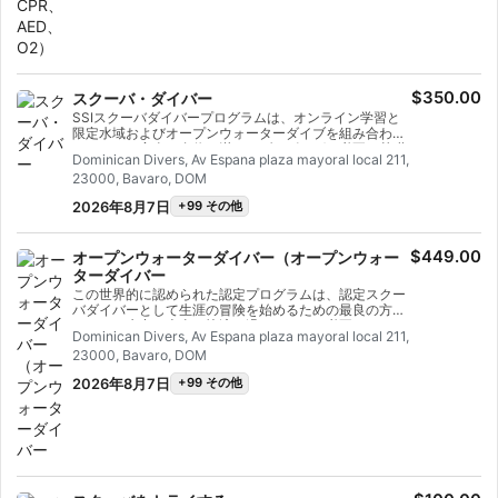
ために必要なツールと自信を身につけることができる。
認定を受けると、緊急時に応急処置、CPR、酸素吸入、
AEDの使用ができるようになる。SSIリアクト・ライトの
認定を受ける - 今すぐ始めよう！
$350.00
スクーバ・ダイバー
SSIスクーバダイバープログラムは、オンライン学習と
限定水域およびオープンウォーターダイブを組み合わせ
たもので、安全で自信に満ちたダイビングに必要な基礎
Dominican Divers, Av Espana plaza mayoral local 211,
知識を身につけることができる。SSIのプロフェッショ
23000, Bavaro, DOM
ナルと一緒に、オープンウォーターで水深12mまで潜る
ために必要な知識をすべて学ぶことができる。このプロ
2026年8月7日
+99 その他
グラムでは、オープンウォーターダイバープログラムの
ほぼ半分を修了し、簡単に資格をアップグレードするこ
とができる。残りの学科講習と限定水域講習を修了し、
$449.00
オープンウォーターダイバー（オープンウォー
さらに2回のオープンウォーター・トレーニング・ダイ
ブを行うだけでよい。
ターダイバー
この世界的に認められた認定プログラムは、認定スクー
バダイバーとして生涯の冒険を始めるための最良の方法
である。水中で本当に快適に過ごすために必要なスキル
Dominican Divers, Av Espana plaza mayoral local 211,
と経験を確実に身につけるために、パーソナライズされ
23000, Bavaro, DOM
たトレーニングと入水練習が組み合わされている。SSI
オープンウォーターダイバー（オープンウォーターダイ
2026年8月7日
+99 その他
バー）認定を取得する。