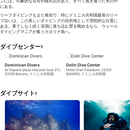
ンには、印象的な石筍や鍾乳石があり、すべて透き通った水の中
する
にある。
リーフダイビングもまた格別で、特にドミニカ共和国最長のリー
広告の選択のために制限付きデータを利用する
フ沿いは、この美しいダイビングの目的地として理想的な位置に
ある。果てしなく続く深淵に落ち込む壁を眺めるなら、ウォール
パーソナライズ広告のためにプロファイルを作
ダイビングマニアが集うカタリナ島へ。
成する
パーソナライズ広告の選択のためにプロファイ
ダイブセンター
ルを利用する
コンテンツをパーソナライズするためにプロフ
Dominican Divers
Dolin Dive Center
ァイルを作成する
Av Espana plaza mayoral local 211,
Hotel Gran Paladium, 23301
23000 Bavaro, ドミニカ共和国
BAVARO, ドミニカ共和国
パーソナライズコンテンツの選択のためにプロ
ファイルを利用する
ダイブサイト
広告のパフォーマンスを測定する
コンテンツのパフォーマンスを測定する
統計情報または様々な情報源からのデータを組
み合わせてユーザー層を理解する