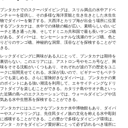
プンタカナでのスクーバダイビングは、スリル満点の水中アドベ
ンチャーを提供し、その多様な海洋景観と生き生きとした水生生
物でダイバーを魅了する。大西洋とカリブ海が出会う場所に位置
するプンタカナは、水中での体験の幅が広い。素晴らしい白いビ
ーチと透き通った海、そしてドミニカ共和国で最も長いサンゴ礁
がある。ダイバーは、センセーショナルな浅瀬のサンゴ礁、色と
りどりのサンゴ礁、神秘的な洞窟、渓谷などを探検することがで
きる。
レックダイビングに興味がある人にとって、プンタカナは期待を
裏切らない。このエリアには、アストロン号やモニカ号など、興
味をそそる沈船がいくつもあり、それぞれが波の下の歴史をユニ
ークに垣間見せてくれる。水深が浅いので、ビギナーでもベテラ
ンでも楽しめる。さらに冒険好きなダイバーは、プンタカナの東
のポイントにある強い潮流を利用して、エキサイティングなドリ
フトダイブを楽しむことができる。カタリナ島やサオナ島といっ
た近隣の島へのエクスカーションでは、ウォールダイビングや活
気ある水中生態系を探検することができる。
プンタカナにはユニークなプンタカナ水中博物館もあり、ダイバ
ーやスノーケリングは、先住民タイノ族の文化を称える水中彫刻
に感嘆することができる。この豊かで多様なダイビング環境は、
プンタ・カナをダイビング愛好家にとって必ず訪れるべき場所に