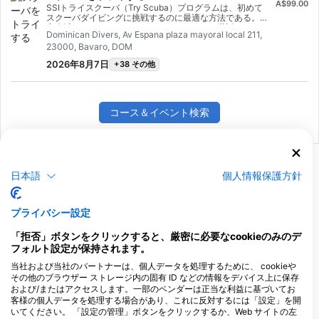
A$99.00
SSIトライスクーバ（Try Scuba）プログラムは、初めて
スクーバダイビングに挑戦するのに最適な方法である。限
定水域で、インストラクターがしっかりとお世話をするの
Dominican Divers, Av Espana plaza mayoral local 211,
で、水中での最初の忘れられない呼吸を楽しみ、スクーバ
23000, Bavaro, DOM
ダイビングの魅力を体験することができる。この短期コー
ス終了時には、SSIトライスクーバ認定カードが発行さ
2026年8月7日
+38 その他
れ、またダイビングに行きたくなること間違いなし。 無
限のスクーバダイビングアドベンチャーがあなたを待って
おり、このコースからすべてが始まる。今日から始めよ
う！
コース＆イベント検索
日本語
個人情報保護方針
ダイビングアクティビティ
メートル法
US/インペリアル法
プライバシー設定
(m, °C)
(ft, °F)
「拒否」ボタンをクリックすると、厳密に必要なcookieのみのデ
フォルト設定が保持されます。
当社および当社のパートナーは、個人データを処理するために、 cookieや
その他のブラウザー ストレージ内の固有 ID などの情報をデバイス上に保存
および/またはアクセスします。一部のベンダーは正当な利益に基づいてお
客様の個人データを処理する場合があり、これに反対するには「設定」を開
いてください。 「設定の管理」ボタンをクリックするか、Web サイトの左