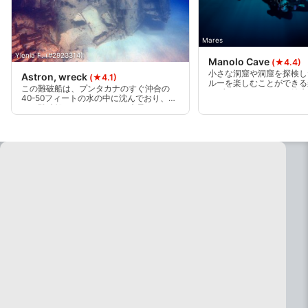
サービスを開発・改良する
Mares
コンテンツの選択のために制限付きデータを利
用する
Ylenia F. (#2923314)
Manolo Cave
(★4.4)
小さな洞窟や洞窟を探検し
Astron, wreck
IAB特集：
(★4.1)
ルーを楽しむことができる
この難破船は、プンタカナのすぐ沖合の
イブです。たくさんの健康
正確な位置情報データを利用する
40-50フィートの水の中に沈んでおり、ま
と色とりどりのハードコー
さに難破船です。キューバに大量のトウモ
ーラル。棚の下に隠れてい
ロコシを配達している間、300フィートの
クを探してみましょう。
能動的に要求して取得した情報に基づくデバイ
ロシアの船は1979年に沈没しました。そ
れは右の沖合に座っているので、船の一部
スの識別
はまだ水の上に座っていると、このよう
に、ショアダイブとして行うことができま
IAB以外の処理目的：
す。
必要
性能
機能的
広告