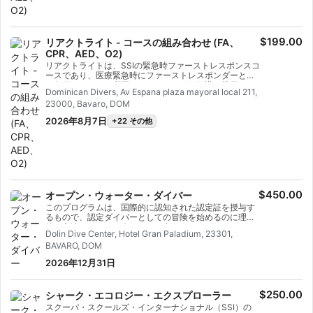
ッションと実践的なトレーニングシナリオを組み合わせ
たこのプログラムでは、緊急対応に必要なツールと自信
を身につけることができる。認定を受ける頃には、緊急
時のファーストレスポンダーとして、ファーストエイド
＆CPR（心肺蘇生法）、酸素投与、AEDサポートができ
$199.00
リアクトライト - コースの組み合わせ (FA、
るようになる。 リアクトライト（リアクトライト）スペ
CPR、AED、O2)
シャルティ認定を取得しよう。今すぐ始めよう！
リアクトライトは、SSIの緊急時ファーストレスポンスコ
ースであり、医療緊急時にファーストレスポンダーとし
て行動するために必要なトレーニングと知識を提供す
Dominican Divers, Av Espana plaza mayoral local 211,
る。 このフレキシブルなダイビングプログラムでは、一
23000, Bavaro, DOM
次アセスメント、ファーストエイド＆CPR（ファースト
エイド＆CPR）、一次安定化テクニックなど、学びたい
2026年8月7日
+22 その他
テーマを選ぶことができる。また、ダイビング緊急時の
酸素投与や自動体外式除細動器（AED）の基礎について
も学ぶことができる。 学科セッションと実践的なトレー
ニングシナリオを組み合わせたこのプログラムでは、緊
急対応に必要なツールと自信を身につけることができ
る。認定を受ける頃には、緊急時のファーストレスポン
ダーとして、ファーストエイド＆CPR（心肺蘇生法）、
酸素投与、AEDサポートができるようになる。 リアクト
$450.00
オープン・ウォーター・ダイバー
ライト（リアクトライト）スペシャルティ認定を取得し
このプログラムは、国際的に認知された認定証を授与す
よう。今すぐ始めよう！
るもので、認定ダイバーとしての冒険を始めるのに理想
的な方法である。一人ひとりに合わせたトレーニングと
Dolin Dive Center, Hotel Gran Paladium, 23301,
実践的な水中セッションを組み合わせることで、水中で
BAVARO, DOM
快適にダイビングするために必要なスキルと経験を確実
に身につけることができる。SSIオープン・ウォータ
2026年12月31日
ー・ダイバー資格を取得する。
$250.00
シャーク・エコロジー・エクスプローラー
スクーバ・スクールズ・インターナショナル（SSI）の