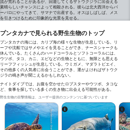
流が荒れることがあるが、回遊してくるザトウクジラに出会える
素晴らしいチャンスによって相殺される。彼らは北大西洋からバ
ーバロにやってきて、サマナで出産する。オスはしばしば、メス
を引きつけるために印象的な光景を見せる。
プンタカナで見られる野生生物のトップ
プンタカナの海には、カリブ海の様々な生物が生息している。リ
ーフや沈船ではサメやエイを見ることができ、ナースシャークも
休んでいる。たくさんのハードコーラルとソフトコーラルには、
ウツボ、タコ、カニ、エビなどの生物とともに、無限とも思える
リーフフィッシュが生息している。ウミガメ、マダラトビエイ、
その他多くの人気者に出会うことができ、運がよければザトウク
ジラの鳴き声が聞こえるかもしれない。
ナイトダイブでは、お腹を空かせたロブスターやウツボ、タコな
ど、食事を探している多くの生き物に出会える可能性がある。
野生生物の目撃情報は、ユーザー提供のコンテンツに基づいています