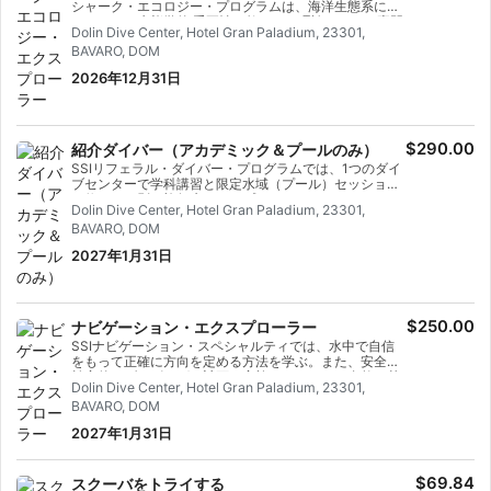
シャーク・エコロジー・プログラムは、海洋生態系にお
けるサメの生態学的 重要性を教える、理論ベースの専門
Dolin Dive Center, Hotel Gran Paladium, 23301,
プログラムである。サメの生 態 系、行 動、種 類、現 在
BAVARO, DOM
の 脅威（乱獲やフィニングなど）、海洋のバランスを維
持するための頂点捕食者としての重要な役割について学
2026年12月31日
ぶ。 サメをよりよく理 解し、サメの 保 護を推 進したい
ダイバーや海洋ファンにとって、理想的なコースであ
る。
$290.00
紹介ダイバー（アカデミック＆プールのみ）
SSIリフェラル・ダイバー・プログラムでは、1つのダイ
ブセンターで学科講習と限定水域（プール）セッション
を修了し、別の旅行先でオープンウォータートレーニン
Dolin Dive Center, Hotel Gran Paladium, 23301,
グダイブを修了することができる。 これは、地元で学科
BAVARO, DOM
講習とプールセッションを修了し、休暇中にオープンウ
ォーターダイブを修了したい場合に最適なオプションで
2027年1月31日
ある。 学科講習とプールセッションを修了すると、期間
限定で有効なリフェラル書類が発行される。特に南国へ
の旅行を計画している場合は、柔軟で便利な方法であ
る。
$250.00
ナビゲーション・エクスプローラー
SSIナビゲーション・スペシャルティでは、水中で自信
をもって正確に方向を定める方法を学ぶ。また、安全で
効率的なダイビングを計画、実施するために、自然の基
Dolin Dive Center, Hotel Gran Paladium, 23301,
準とコンパスの使い方を学びます。 何を学ぶのか？ ダイ
BAVARO, DOM
ビングコンパスの正しい使い方 ナチュラルナビゲーショ
ンテクニック（レリーフ、光、潮流、海底） 基本的なサ
2027年1月31日
ーチパターン 水中での距離の計算方法 ナビゲーションル
ートの計画と実行 何ダイブ含まれるのか？ 通常含まれる
もの： アカデミックセッション（理論） 2オープンウォ
$69.84
スクーバをトライする
ータートレーニングダイブ