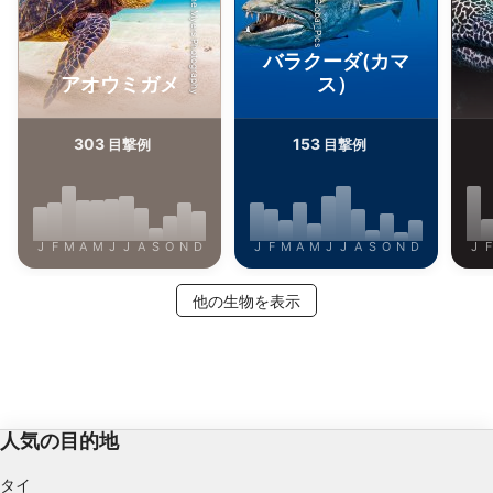
Shutterstock-Shane Myers Photography
iStock-Global_Pics
バラクーダ(カマ
アオウミガメ
ス）
303
153
目撃例
目撃例
J
F
M
A
M
J
J
A
S
O
N
D
J
F
M
A
M
J
J
A
S
O
N
D
J
F
他の生物を表示
人気の目的地
タイ