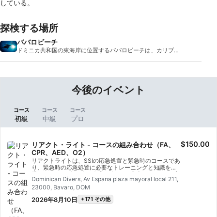
している。
探検する場所
ババロビーチ
ドミニカ共和国の東海岸に位置するババロビーチは、カリブ海
の活気に満�
今後のイベント
コース
コース
コース
初級
中級
プロ
$150.00
リアクト・ライト - コースの組み合わせ（FA、
CPR、AED、O2）
リアクトライトは、SSIの応急処置と緊急時のコースであ
り、緊急時の応急処置に必要なトレーニングと知識を提
供する。このダイビングプログラムは完全にフレキシブ
Dominican Divers, Av Espana plaza mayoral local 211,
ルなので、一次ケア、応急処置、CPR、一次安定化技術
23000, Bavaro, DOM
など、興味のあるトピックを選ぶことができる。また、
自動体外式除細動（AED）の基本や、ダイビングの緊急
2026年8月10日
+171 その他
事態における酸素投与についても学ぶことができる。ア
カデミックなセッションと実践的なトレーニングシナリ
オを組み合わせたこのプログラムでは、正しく行動する