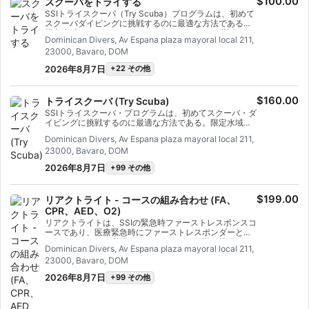
$100.00
スクーバをトライする
SSIトライスクーバ（Try Scuba）プログラムは、初めて
スクーバダイビングに挑戦するのに最適な方法である。
限定水域で、インストラクターがしっかりとお世話をす
Dominican Divers, Av Espana plaza mayoral local 211,
るので、水中での最初の忘れられない呼吸を楽しみ、ス
23000, Bavaro, DOM
クーバダイビングの魅力を体験することができる。この
短期コース終了時には、SSIトライスクーバ認定カードが
2026年8月7日
+22 その他
発行され、またダイビングに行きたくなること間違いな
し。 無限のスクーバダイビングアドベンチャーがあなた
を待っており、このコースからすべてが始まる。今日か
$160.00
トライスクーバ (Try Scuba)
ら始めよう！
SSIトライスクーバ・プログラムは、初めてスクーバ・ダ
イビングに挑戦するのに最適な方法である。限定水域
で、インストラクターがしっかりとお世話をするので、
Dominican Divers, Av Espana plaza mayoral local 211,
水中での最初の忘れられない呼吸を楽しみ、スクーバダ
23000, Bavaro, DOM
イビングのマジックを体験することができる。この短期
コースが終了すると、SSIトライスクーバ認定カードが発
2026年8月7日
+99 その他
行され、またダイビングに行きたくなること間違いな
し。 無限のスクーバダイビングアドベンチャーがあなた
を待っており、このコースからすべてが始まる。今日か
$199.00
リアクトライト - コースの組み合わせ (FA、
ら始めよう！
CPR、AED、O2)
リアクトライトは、SSIの緊急時ファーストレスポンスコ
ースであり、医療緊急時にファーストレスポンダーとし
て行動するために必要なトレーニングと知識を提供す
Dominican Divers, Av Espana plaza mayoral local 211,
る。 このフレキシブルなDIVEプログラムでは、プライマ
23000, Bavaro, DOM
リーアセスメント、ファーストエイド＆CPR（ファース
トエイド＆CPR）、プライマリースタビライゼーション
2026年8月7日
+99 その他
テクニックなど、学びたいテーマを選ぶことができる。
また、ダイビング緊急時の酸素投与や自動体外式除細動
器（AED）の基礎についても学ぶことができる。 学科セ