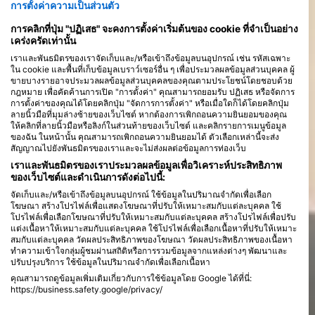
สมบูรณ์ เช่น เต่า ฉลาม และปลากระเบนราหู อย่าลืมวางแผนไปชม
การตั้งค่าความเป็นส่วนตัว
"การอพยพของปลาซาร์ดีน" ที่โปรเทียแบงก์ ซึ่งคุณจะได้สัมผัสกับ
การคลิกที่ปุ่ม "ปฏิเสธ" จะคงการตั้งค่าเริ่มต้นของ cookie ที่จำเป็นอย่าง
ความมหัศจรรย์ของการเฝ้าดูปลาซาร์ดีนหลายสิบตัวอพยพไปยังน่าน
เคร่งครัดเท่านั้น
น้ำที่อุ่นกว่า
เราและพันธมิตรของเราจัดเก็บและ/หรือเข้าถึงข้อมูลบนอุปกรณ์ เช่น รหัสเฉพาะ
ใน cookie และพื้นที่เก็บข้อมูลเบราว์เซอร์อื่น ๆ เพื่อประมวลผลข้อมูลส่วนบุคคล ผู้
ขายบางรายอาจประมวลผลข้อมูลส่วนบุคคลของคุณตามประโยชน์โดยชอบด้วย
กฎหมาย เพื่อคัดค้านการเปิด "การตั้งค่า" คุณสามารถยอมรับ ปฏิเสธ หรือจัดการ
การตั้งค่าของคุณได้โดยคลิกปุ่ม "จัดการการตั้งค่า" หรือเมื่อใดก็ได้โดยคลิกปุ่ม
ลายนิ้วมือที่มุมล่างซ้ายของเว็บไซต์ หากต้องการเพิกถอนความยินยอมของคุณ
ให้คลิกที่ลายนิ้วมือหรือลิงก์ในส่วนท้ายของเว็บไซต์ และคลิกรายการเมนูข้อมูล
ของฉัน ในหน้านั้น คุณสามารถเพิกถอนความยินยอมได้ ตัวเลือกเหล่านี้จะส่ง
สัญญาณไปยังพันธมิตรของเราและจะไม่ส่งผลต่อข้อมูลการท่องเว็บ
เราและพันธมิตรของเราประมวลผลข้อมูลเพื่อวิเคราะห์ประสิทธิภาพ
ของเว็บไซต์และดำเนินการดังต่อไปนี้:
จัดเก็บและ/หรือเข้าถึงข้อมูลบนอุปกรณ์ ใช้ข้อมูลในปริมาณจำกัดเพื่อเลือก
โฆษณา สร้างโปรไฟล์เพื่อแสดงโฆษณาที่ปรับให้เหมาะสมกับแต่ละบุคคล ใช้
โปรไฟล์เพื่อเลือกโฆษณาที่ปรับให้เหมาะสมกับแต่ละบุคคล สร้างโปรไฟล์เพื่อปรับ
แต่งเนื้อหาให้เหมาะสมกับแต่ละบุคคล ใช้โปรไฟล์เพื่อเลือกเนื้อหาที่ปรับให้เหมาะ
สมกับแต่ละบุคคล วัดผลประสิทธิภาพของโฆษณา วัดผลประสิทธิภาพของเนื้อหา
ทำความเข้าใจกลุ่มผู้ชมผ่านสถิติหรือการรวมข้อมูลจากแหล่งต่างๆ พัฒนาและ
ปรับปรุงบริการ ใช้ข้อมูลในปริมาณจำกัดเพื่อเลือกเนื้อหา
คุณสามารถดูข้อมูลเพิ่มเติมเกี่ยวกับการใช้ข้อมูลโดย Google ได้ที่นี่:
https://business.safety.google/privacy/
ข้อมูลอาจถูกแบ่งปันนอกสหภาพยุโรปและส่งไปยังสหรัฐอเมริกา