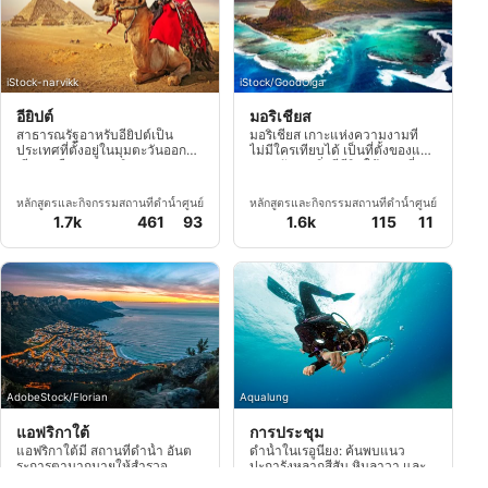
iStock-narvikk
iStock/GoodOlga
อียิปต์
มอริเชียส
สาธารณรัฐอาหรับอียิปต์เป็น
มอริเชียส เกาะแห่งความงามที่
ประเทศที่ตั้งอยู่ในมุมตะวันออก
ไม่มีใครเทียบได้ เป็นที่ตั้งของแนว
เฉียงเหนือของแอฟริกาบนทะเล
ปะการังและสิ่งมีชีวิตใต้ทะเลที่น่า
เมดิเตอร์เรเนียนทางเหนือและ
ทึ่งมากที่สุดเท่าที่เคยมีมา
ทะเลแดงทางทิศตะวันออก
หลักสูตรและกิจกรรม
สถานที่ดำน้ำ
ศูนย์
หลักสูตรและกิจกรรม
สถานที่ดำน้ำ
ศูนย์
1.7k
461
93
1.6k
115
11
AdobeStock/Florian
Aqualung
แอฟริกาใต้
การประชุม
แอฟริกาใต้มี สถานที่ดำน้ำ อันต
ดำน้ำในเรอูนียง: ค้นพบแนว
ระการตามากมายให้สำรวจ
ปะการังหลากสีสัน หินลาวา และ
โลกใต้ทะเลที่หลากหลายใน