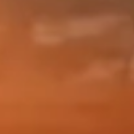
Understand audiences through statistics or
combinations of data from different sources
Develop and improve services
Use limited data to select content
คุณสมบัติพิเศษของ IAB:
Use precise geolocation data
Identify devices based on information
actively requested
วัตถุประสงค์ในการประมวลผลที่ไม่ใช่ของ IAB:
จำเป็น
ประสิทธิภาพการทำงาน
การทำงาน
การโฆษณา