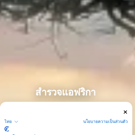
สำรวจแอฟริกา
อียิปต์ โมซัมบิก และแอฟริกาใต้ เป็นเพียงบางส่วนของประเทศสำคัญ
>
สำหรับการดำน้ำในแอฟริกา สำรวจความมหัศจรรย์ของทะเลแดง
หรือค้นพบอัญมณีที่ซ่อนอยู่ เช่น เกาะเซนต์เฮเลนา จุดหมายปลาย
ไทย
นโยบายความเป็นส่วนตัว
ทางการดำน้ำยอดนิยมในแอฟริกา ได้แก่ เคปทาวน์ เกาะควิลาเลีย
และเกาะมาเฟีย เป็นต้น ภูมิภาคนี้เต็มไปด้วยประวัติศาสตร์ แนว
ปะการังหลากสีสัน สภาพการดำน้ำที่ง่าย และสิ่งมีชีวิตใต้ทะเลที่อุดม