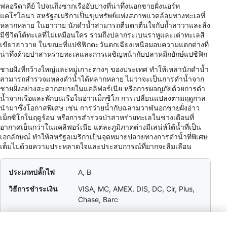
ฟลอริดาคีย์ ไปจนถึงซากเรืออับปางที่น่าทึ่งนอกชายฝั่งนอร์ท
แคโรไลนา สหรัฐอเมริกาเป็นขุมทรัพย์แห่งสภาพแวดล้อมทางทะเลที่
หลากหลาย ในฮาวาย นักดำน้ำสามารถตื่นตาตื่นใจกับถ้ำลาวาและสิ่ง
มีชีวิตใต้ทะเลที่ไม่เหมือนใคร รวมถึงปลากระเบนราหูและเต่าทะเลสี
เขียวฮาวาย ในขณะที่แปซิฟิกตะวันตกเฉียงเหนือมอบความแตกต่างที่
น่าทึ่งด้วยป่าสาหร่ายทะเลและการเผชิญหน้ากับปลาหมึกยักษ์แปซิฟิก
ชายฝั่งที่กว้างใหญ่และหมู่เกาะต่างๆ ของประเทศ ทำให้เหล่านักดำน้ำ
สามารถสำรวจแหล่งดำน้ำได้หลากหลาย ไม่ว่าจะเป็นการดำน้ำจาก
ชายฝั่งอย่างสะดวกสบายในแคลิฟอร์เนีย หรือการผจญภัยด้วยการดำ
น้ำจากเรือและพักบนเรือในอ่าวเม็กซิโก การเปลี่ยนแปลงตามฤดูกาล
นำมาซึ่งโอกาสพิเศษ เช่น การว่ายน้ำกับฉลามวาฬนอกชายฝั่งอ่าว
เม็กซิโกในฤดูร้อน หรือการสำรวจป่าสาหร่ายทะเลในช่วงเดือนที่
อากาศเย็นกว่าในแคลิฟอร์เนีย แต่ละภูมิภาคต่างมีเสน่ห์ใต้น้ำที่เป็น
เอกลักษณ์ ทำให้สหรัฐอเมริกาเป็นจุดหมายปลายทางการดำน้ำที่พิเศษ
เต็มไปด้วยความประหลาดใจและประสบการณ์ที่ยากจะลืมเลือน
ประเภทปลั๊กไฟ
A, B
วิธีการชำระเงิน
VISA, MC, AMEX, DIS, DC, Cir, Plus,
Chase, Barc
การให้ทิป
15–20% / Service Staff / Tipping is
expected in restaurants, bars, taxis,