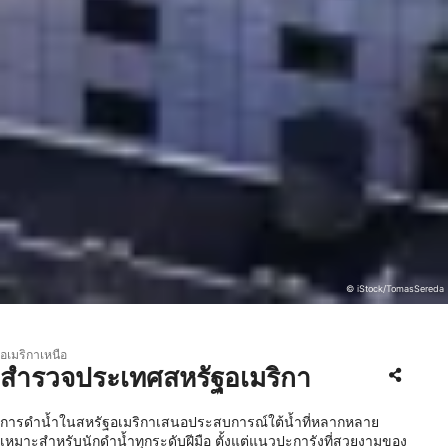
© iStock/TomasSereda
อเมริกาเหนือ
สำรวจประเทศสหรัฐอเมริกา
การดำน้ำในสหรัฐอเมริกาเสนอประสบการณ์ใต้น้ำที่หลากหลาย
เหมาะสำหรับนักดำน้ำทุกระดับฝีมือ ตั้งแต่แนวปะการังที่สวยงามของ