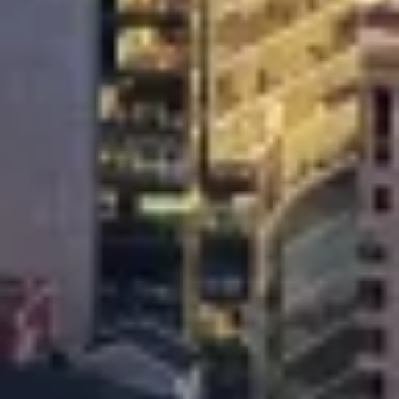
Use profiles to select personalised
advertising
Create profiles to personalise content
Use profiles to select personalised content
Measure advertising performance
Measure content performance
Understand audiences through statistics or
combinations of data from different sources
Develop and improve services
Use limited data to select content
คุณสมบัติพิเศษของ IAB:
Use precise geolocation data
Identify devices based on information
actively requested