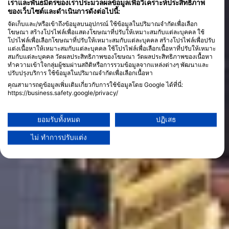
เราและพันธมิตรของเราประมวลผลข้อมูลเพื่อวิเคราะห์ประสิทธิภาพ
ของเว็บไซต์และดำเนินการดังต่อไปนี้:
จัดเก็บและ/หรือเข้าถึงข้อมูลบนอุปกรณ์ ใช้ข้อมูลในปริมาณจำกัดเพื่อเลือก
โฆษณา สร้างโปรไฟล์เพื่อแสดงโฆษณาที่ปรับให้เหมาะสมกับแต่ละบุคคล ใช้
โปรไฟล์เพื่อเลือกโฆษณาที่ปรับให้เหมาะสมกับแต่ละบุคคล สร้างโปรไฟล์เพื่อปรับ
แต่งเนื้อหาให้เหมาะสมกับแต่ละบุคคล ใช้โปรไฟล์เพื่อเลือกเนื้อหาที่ปรับให้เหมาะ
สมกับแต่ละบุคคล วัดผลประสิทธิภาพของโฆษณา วัดผลประสิทธิภาพของเนื้อหา
ทำความเข้าใจกลุ่มผู้ชมผ่านสถิติหรือการรวมข้อมูลจากแหล่งต่างๆ พัฒนาและ
ปรับปรุงบริการ ใช้ข้อมูลในปริมาณจำกัดเพื่อเลือกเนื้อหา
คุณสามารถดูข้อมูลเพิ่มเติมเกี่ยวกับการใช้ข้อมูลโดย Google ได้ที่นี่:
https://business.safety.google/privacy/
ข้อมูลอาจถูกแบ่งปันนอกสหภาพยุโรปและส่งไปยังสหรัฐอเมริกา
ความยินยอมของคุณและนโยบาย cookie มีผลกับเว็บไซต์/แอปนี้เท่านั้น
ยอมรับทั้งหมด
ปฏิเสธ
ดูรายชื่อพันธมิตร (1 ผู้จำหน่าย IAB)
ไม่ ทำการปรับแต่ง
เราใช้ข้อมูลของคุณเพื่อวัตถุประสงค์ดังต่อไปนี้:
วัตถุประสงค์ในการประมวลผลของ IAB:
Store and/or access information on a device
Use limited data to select advertising
Create profiles for personalised advertising