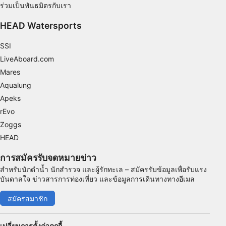
ร่วมเป็นพันธมิตรกับเรา
Use precise geolocation data
HEAD Watersports
Identify devices based on information
actively requested
SSI
วัตถุประสงค์ในการประมวลผลที่ไม่ใช่ของ IAB:
LiveAboard.com
จำเป็น
Mares
Aqualung
ประสิทธิภาพการทำงาน
Apeks
การทำงาน
rEvo
Zoggs
การโฆษณา
HEAD
การสมัครรับจดหมายข่าว
สำหรับนักดำน้ำ นักสำรวจ และผู้รักทะเล – สมัครรับข้อมูลเพื่อรับแรง
บันดาลใจ ข่าวสารการท่องเที่ยว และข้อมูลการเดินทางทางอีเมล
สมัครสมาชิก
เปลี่ยนการตั้งค่าคุกกี้