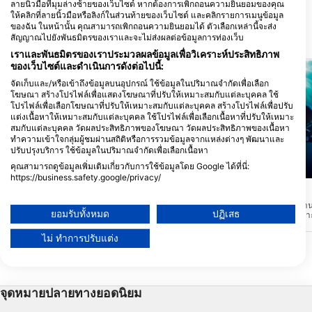
ลายนิ้วมือที่มุมล่างซ้ายของเว็บไซต์ หากต้องการเพิกถอนความยินยอมของคุณ
ให้คลิกที่ลายนิ้วมือหรือลิงก์ในส่วนท้ายของเว็บไซต์ และคลิกรายการเมนูข้อมูล
ของฉัน ในหน้านั้น คุณสามารถเพิกถอนความยินยอมได้ ตัวเลือกเหล่านี้จะส่ง
สัญญาณไปยังพันธมิตรของเราและจะไม่ส่งผลต่อข้อมูลการท่องเว็บ
สถานที่ดำน้ำ ในบริเวณใกล้เคียง
เราและพันธมิตรของเราประมวลผลข้อมูลเพื่อวิเคราะห์ประสิทธิภาพ
ของเว็บไซต์และดำเนินการดังต่อไปนี้:
จัดเก็บและ/หรือเข้าถึงข้อมูลบนอุปกรณ์ ใช้ข้อมูลในปริมาณจำกัดเพื่อเลือก
โฆษณา สร้างโปรไฟล์เพื่อแสดงโฆษณาที่ปรับให้เหมาะสมกับแต่ละบุคคล ใช้
โปรไฟล์เพื่อเลือกโฆษณาที่ปรับให้เหมาะสมกับแต่ละบุคคล สร้างโปรไฟล์เพื่อปรับ
แต่งเนื้อหาให้เหมาะสมกับแต่ละบุคคล ใช้โปรไฟล์เพื่อเลือกเนื้อหาที่ปรับให้เหมาะ
สมกับแต่ละบุคคล วัดผลประสิทธิภาพของโฆษณา วัดผลประสิทธิภาพของเนื้อหา
ทำความเข้าใจกลุ่มผู้ชมผ่านสถิติหรือการรวมข้อมูลจากแหล่งต่างๆ พัฒนาและ
ปรับปรุงบริการ ใช้ข้อมูลในปริมาณจำกัดเพื่อเลือกเนื้อหา
คุณสามารถดูข้อมูลเพิ่มเติมเกี่ยวกับการใช้ข้อมูลโดย Google ได้ที่นี่:
Mares, Janez Kranjc
Mares
https://business.safety.google/privacy/
ข้อมูลอาจถูกแบ่งปันนอกสหภาพยุโรปและส่งไปยังสหรัฐอเมริกา
Kahala Barge
Split Rock
(★4.2)
(★4.1)
ความยินยอมของคุณและนโยบาย cookie มีผลกับเว็บไซต์/แอปนี้เท่านั้น
Kahala Barge เป็น สถานที่ดำน้ำ ขั้นสูงที่
120-160 ฟุต ที่นี่เป็น สถาน
ยอมรับทั้งหมด
ปฏิเสธ
ความลึก 80 - 90 ฟุต โดยอาจมี กระแสน้ำ
เชี่ยวชาญ โดยทั่วไปเหมาะส
ดูรายชื่อพันธมิตร (1 ผู้จำหน่าย IAB)
แรงพัดชนซากเรือ Kahala Barge เป็นซาก
อบรมเชิงลึกและอุปกรณ์เ
เรือที่ทรุดโทรมมาก มันไม่ปลอดภัยที่จะเจาะ
ความสูง 110 ฟุตถึง 130 
ไม่ ทำการปรับแต่ง
เราใช้ข้อมูลของคุณเพื่อวัตถุประสงค์ดังต่อไปนี้:
เข้าไปในซากเรือเนื่องจากสภาพการณ์
ฟุตถึง 160 ฟุต ดริฟท์ไดฟ์วิ่ง
ตามรอยแยกของก้อนหินขนาด
วัตถุประสงค์ในการประมวลผลของ IAB:
จุดหนึ่งของขอบหิน
Store and/or access information on a device
จุดหมายปลายทางยอดนิยม
Use limited data to select advertising