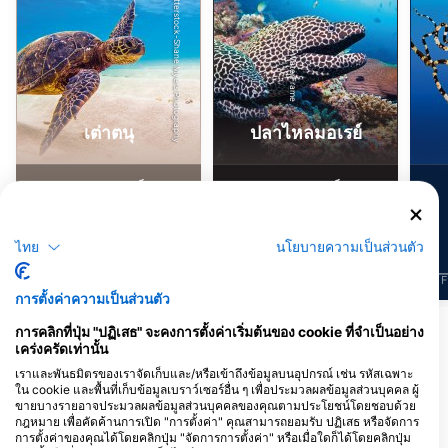
Shutterstock-Shane Myers Photography
Alamy-WaterFrame
เต่าตนุ
ปลาไหลมอเรย์
347
176
การพบเห็น
การพบเห็น
ไทย
นโยบายความเป็นส่วนตัว
J
F
M
A
M
J
J
A
S
O
N
D
J
F
M
A
M
J
J
A
S
O
N
D
J
F
การตั้งค่าความเป็นส่วนตัว
การคลิกที่ปุ่ม "ปฏิเสธ" จะคงการตั้งค่าเริ่มต้นของ cookie ที่จำเป็นอย่าง
ศูนย์ดำน้ำที่ให้บริการ ณ จุดดำน้ำแห่งนี้
เคร่งครัดเท่านั้น
เราและพันธมิตรของเราจัดเก็บและ/หรือเข้าถึงข้อมูลบนอุปกรณ์ เช่น รหัสเฉพาะ
ใน cookie และพื้นที่เก็บข้อมูลเบราว์เซอร์อื่น ๆ เพื่อประมวลผลข้อมูลส่วนบุคคล ผู้
ขายบางรายอาจประมวลผลข้อมูลส่วนบุคคลของคุณตามประโยชน์โดยชอบด้วย
Hawaiian Diving Adventures
Trident Adventures
กฎหมาย เพื่อคัดค้านการเปิด "การตั้งค่า" คุณสามารถยอมรับ ปฏิเสธ หรือจัดการ
1125 Ala Moana Blvd slip A-03,
Bldg 6800 D Street, 96863 Oahu, HI
การตั้งค่าของคุณได้โดยคลิกปุ่ม "จัดการการตั้งค่า" หรือเมื่อใดก็ได้โดยคลิกปุ่ม
96815 Honolulu, HI - สหรัฐอเมริกา
- สหรัฐอเมริกา