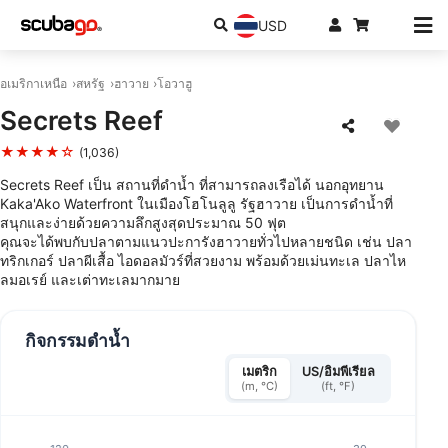
USD
อเมริกาเหนือ
สหรัฐ
ฮาวาย
โอวาฮู
Secrets Reef
★★★★☆
(1,036)
Secrets Reef เป็น สถานที่ดำน้ำ ที่สามารถลงเรือได้ นอกอุทยาน
Kaka'Ako Waterfront ในเมืองโฮโนลูลู รัฐฮาวาย เป็นการดำน้ำที่
สนุกและง่ายด้วยความลึกสูงสุดประมาณ 50 ฟุต
คุณจะได้พบกับปลาตามแนวปะการังฮาวายทั่วไปหลายชนิด เช่น ปลา
ทริกเกอร์ ปลาผีเสื้อ ไอดอลมัวร์ที่สวยงาม พร้อมด้วยเม่นทะเล ปลาไห
ลมอเรย์ และเต่าทะเลมากมาย
กิจกรรมดำน้ำ
เมตริก
US/อิมพีเรียล
(m, °C)
(ft, °F)