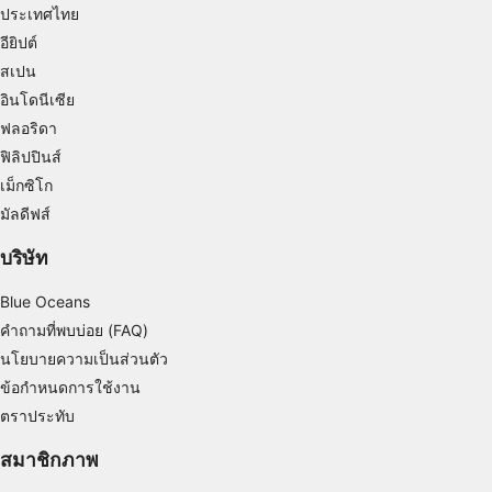
ประเทศไทย
Create profiles for personalised advertising
อียิปต์
สเปน
Use profiles to select personalised
อินโดนีเซีย
advertising
ฟลอริดา
Create profiles to personalise content
ฟิลิปปินส์
เม็กซิโก
Use profiles to select personalised content
มัลดีฟส์
Measure advertising performance
บริษัท
Measure content performance
Blue Oceans
Understand audiences through statistics or
คำถามที่พบบ่อย (FAQ)
combinations of data from different sources
นโยบายความเป็นส่วนตัว
ข้อกำหนดการใช้งาน
Develop and improve services
ตราประทับ
Use limited data to select content
สมาชิกภาพ
คุณสมบัติพิเศษของ IAB: