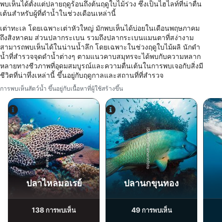
combinations of data from different sources
พบเห็นได้ตั้งแต่ปลายฤดูร้อนถึงต้นฤดูใบไม้ร่วง ซึ่งเป็นไฮไลท์ที่น่าตื่น
เต้นสำหรับผู้ที่ดำน้ำในช่วงเดือนเหล่านี้
Develop and improve services
เต่าทะเล โดยเฉพาะเต่าหัวใหญ่ มักพบเห็นได้บ่อยในเดือนพฤษภาคม
ถึงสิงหาคม ส่วนปลากระเบน รวมถึงปลากระเบนแมนตาที่สง่างาม
Use limited data to select content
สามารถพบเห็นได้ในน่านน้ำลึก โดยเฉพาะในช่วงฤดูใบไม้ผลิ นักดำ
น้ำที่สำรวจจุดดำน้ำต่างๆ ตามแนวคาบสมุทรจะได้พบกับความหลาก
คุณสมบัติพิเศษของ IAB:
หลายทางชีวภาพที่อุดมสมบูรณ์และความตื่นเต้นในการพบเจอกับสิ่งมี
Use precise geolocation data
ชีวิตที่น่าทึ่งเหล่านี้ ขึ้นอยู่กับฤดูกาลและสถานที่ที่สำรวจ
การพบเห็นสัตว์น้ำ ขึ้นอยู่กับเนื้อหาที่ผู้ใช้สร้างขึ้น
Identify devices based on information
actively requested
วัตถุประสงค์ในการประมวลผลที่ไม่ใช่ของ IAB:
iStock/ultramarinfoto
Alamy-WaterFrame
จำเป็น
ประสิทธิภาพการทำงาน
การทำงาน
ปลาไหลมอเรย์
ปลานกขุนทอง
การโฆษณา
138
49
การพบเห็น
การพบเห็น