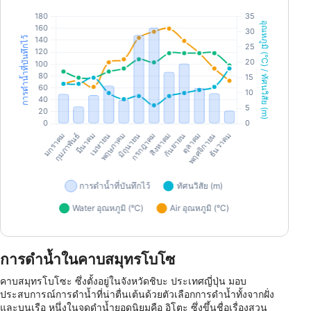
การดำน้ำในคาบสมุทรโบโซ
คาบสมุทรโบโซะ ซึ่งตั้งอยู่ในจังหวัดชิบะ ประเทศญี่ปุ่น มอบ
ประสบการณ์การดำน้ำที่น่าตื่นเต้นด้วยตัวเลือกการดำน้ำทั้งจากฝั่ง
และบนเรือ หนึ่งในจุดดำน้ำยอดนิยมคือ อิโตะ ซึ่งขึ้นชื่อเรื่องสวน