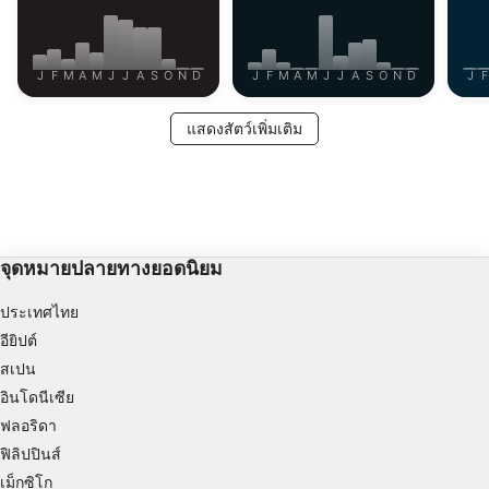
J
F
M
A
M
J
J
A
S
O
N
D
J
F
M
A
M
J
J
A
S
O
N
D
J
F
แสดงสัตว์เพิ่มเติม
จุดหมายปลายทางยอดนิยม
ประเทศไทย
อียิปต์
สเปน
อินโดนีเซีย
ฟลอริดา
ฟิลิปปินส์
เม็กซิโก