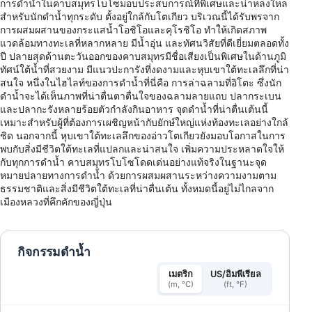
การดำน้ำในคาบสมุทรโบโซมอบประสบการณ์ที่พิเศษและน่าหลงใหล
สำหรับนักดำน้ำทุกระดับ ตั้งอยู่ใกล้กับโตเกียว บริเวณนี้ได้รับพรจาก
การผสมผสานของกระแสน้ำโอชิโอและคุโรชิโอ ทำให้เกิดสภาพ
แวดล้อมทางทะเลที่หลากหลาย มีน้ำอุ่น และทัศนวิสัยที่ดีเยี่ยมตลอดทั้ง
ปี ปลายสุดด้านตะวันออกของคาบสมุทรมีชื่อเสียงเป็นพิเศษในด้านภูมิ
ทัศน์ใต้น้ำที่สวยงาม มีแนวปะการังที่งดงามและหุบเขาใต้ทะเลลึกที่น่า
สนใจ หนึ่งในไฮไลท์ของการดำน้ำที่นี่คือ การล่าฉลามที่อิโตะ ซึ่งนัก
ดำน้ำจะได้เห็นภาพที่น่าตื่นตาตื่นใจของฉลามลายแถบ ปลากระเบน
และปลากะรังหลายร้อยตัวกำลังกินอาหาร จุดดำน้ำที่น่าตื่นเต้นนี้
เหมาะสำหรับผู้ที่ต้องการเผชิญหน้ากับยักษ์ใหญ่แห่งท้องทะเลอย่างใกล้
ชิด นอกจากนี้ หุบเขาใต้ทะเลลึกของอ่าวโตเกียวยังมอบโอกาสในการ
พบกับสิ่งมีชีวิตใต้ทะเลที่แปลกและน่าสนใจ เพิ่มความประหลาดใจให้
กับทุกการดำน้ำ คาบสมุทรโบโซโดดเด่นอย่างแท้จริงในฐานะจุด
หมายปลายทางการดำน้ำ ด้วยการผสมผสานระหว่างความงามตาม
ธรรมชาติและสิ่งมีชีวิตใต้ทะเลที่น่าตื่นเต้น ทั้งหมดนี้อยู่ไม่ไกลจาก
เมืองหลวงที่คึกคักของญี่ปุ่น
กิจกรรมดำน้ำ
เมตริก
US/อิมพีเรียล
(m, °C)
(ft, °F)