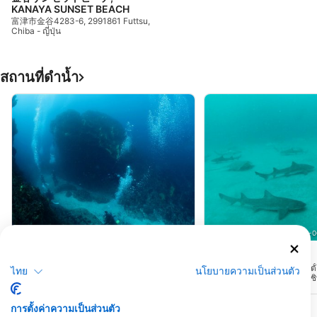
KANAYA SUNSET BEACH
富津市金谷4283-6, 2991861 Futtsu,
Chiba - ญี่ปุ่น
สถานที่ดำน้ำ
SSI Service Center Japan, 101-0051 Chiyoda-ku
SSI Service Center Japan, 101-
Nishikawana One
Ito Shark City
(★3.6)
(★4.4)
จุดนี้ตั้งอยู่ที่ปลายสุดของทาเตยามะบน
อิโตะเป็นจุดที่ค่อนข้างใหม่ต
ไทย
นโยบายความเป็นส่วนตัว
คาบสมุทรโบโซ เฉพาะ การดำน้ำจากเรือ
มะ คาบสมุทรโบโซ จังหวัดชิ
เท่านั้น โดยมีความลึกสูงสุด 25 ม. และความ
ฉลามและปลากระเบนที่ถูกเหยื
ลึกเฉลี่ย 15-16 ม. ก้นน้ำเป็นส่วนผสมของแนว
ปลาเก๋าขนาดใหญ่ การดำน้ำจ
หิน หินโกโรตา และภูมิประเทศที่เป็นทราย
มีทุ่นอยู่ที่ปลายทั้งสองด้
การตั้งค่าความเป็นส่วนตัว