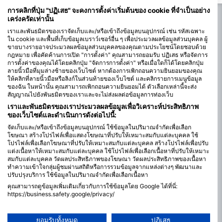
ต้องใช้ความระมัดระวังเนื่องจากบางครั้งการ
ใหญ่ และขึ้นอยู่กับ กระแสน
ไหลอาจรวดเร็ว
ทุ่นหนึ่งและขึ้นมาจากอีกทุ่นห
การคลิกที่ปุ่ม "ปฏิเสธ" จะคงการตั้งค่าเริ่มต้นของ cookie ที่จำเป็นอย่าง
เคร่งครัดเท่านั้น
เราและพันธมิตรของเราจัดเก็บและ/หรือเข้าถึงข้อมูลบนอุปกรณ์ เช่น รหัสเฉพาะ
ใน cookie และพื้นที่เก็บข้อมูลเบราว์เซอร์อื่น ๆ เพื่อประมวลผลข้อมูลส่วนบุคคล ผู้
ขายบางรายอาจประมวลผลข้อมูลส่วนบุคคลของคุณตามประโยชน์โดยชอบด้วย
กฎหมาย เพื่อคัดค้านการเปิด "การตั้งค่า" คุณสามารถยอมรับ ปฏิเสธ หรือจัดการ
การตั้งค่าของคุณได้โดยคลิกปุ่ม "จัดการการตั้งค่า" หรือเมื่อใดก็ได้โดยคลิกปุ่ม
ลายนิ้วมือที่มุมล่างซ้ายของเว็บไซต์ หากต้องการเพิกถอนความยินยอมของคุณ
ให้คลิกที่ลายนิ้วมือหรือลิงก์ในส่วนท้ายของเว็บไซต์ และคลิกรายการเมนูข้อมูล
ของฉัน ในหน้านั้น คุณสามารถเพิกถอนความยินยอมได้ ตัวเลือกเหล่านี้จะส่ง
สัญญาณไปยังพันธมิตรของเราและจะไม่ส่งผลต่อข้อมูลการท่องเว็บ
เราและพันธมิตรของเราประมวลผลข้อมูลเพื่อวิเคราะห์ประสิทธิภาพ
ของเว็บไซต์และดำเนินการดังต่อไปนี้:
จัดเก็บและ/หรือเข้าถึงข้อมูลบนอุปกรณ์ ใช้ข้อมูลในปริมาณจำกัดเพื่อเลือก
โฆษณา สร้างโปรไฟล์เพื่อแสดงโฆษณาที่ปรับให้เหมาะสมกับแต่ละบุคคล ใช้
โปรไฟล์เพื่อเลือกโฆษณาที่ปรับให้เหมาะสมกับแต่ละบุคคล สร้างโปรไฟล์เพื่อปรับ
แต่งเนื้อหาให้เหมาะสมกับแต่ละบุคคล ใช้โปรไฟล์เพื่อเลือกเนื้อหาที่ปรับให้เหมาะ
สมกับแต่ละบุคคล วัดผลประสิทธิภาพของโฆษณา วัดผลประสิทธิภาพของเนื้อหา
ทำความเข้าใจกลุ่มผู้ชมผ่านสถิติหรือการรวมข้อมูลจากแหล่งต่างๆ พัฒนาและ
ปรับปรุงบริการ ใช้ข้อมูลในปริมาณจำกัดเพื่อเลือกเนื้อหา
คุณสามารถดูข้อมูลเพิ่มเติมเกี่ยวกับการใช้ข้อมูลโดย Google ได้ที่นี่:
https://business.safety.google/privacy/
ข้อมูลอาจถูกแบ่งปันนอกสหภาพยุโรปและส่งไปยังสหรัฐอเมริกา
ความยินยอมของคุณและนโยบาย cookie มีผลกับเว็บไซต์/แอปนี้เท่านั้น
เดือนที่เหมาะที่สุดสำหรับการดำน้ำใน
ยอมรับทั้งหมด
ปฏิเสธ