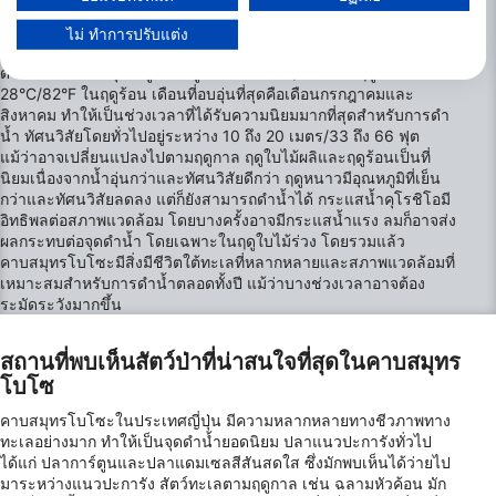
ดูรายชื่อพันธมิตร (1 ผู้จำหน่าย IAB)
คาบสมุทรโบโซ
ไม่ ทำการปรับแต่ง
เราใช้ข้อมูลของคุณเพื่อวัตถุประสงค์ดังต่อไปนี้:
คาบสมุทรโบโซะ ตั้งอยู่ในจังหวัดชิบะ เป็นสถานที่ที่เหมาะสำหรับนัก
วัตถุประสงค์ในการประมวลผลของ IAB:
ดำน้ำตลอดทั้งปี อุณหภูมิน้ำอยู่ระหว่าง 15°C/59°F ในฤดูหนาวถึง
28°C/82°F ในฤดูร้อน เดือนที่อบอุ่นที่สุดคือเดือนกรกฎาคมและ
Store and/or access information on a device
สิงหาคม ทำให้เป็นช่วงเวลาที่ได้รับความนิยมมากที่สุดสำหรับการดำ
น้ำ ทัศนวิสัยโดยทั่วไปอยู่ระหว่าง 10 ถึง 20 เมตร/33 ถึง 66 ฟุต
Use limited data to select advertising
แม้ว่าอาจเปลี่ยนแปลงไปตามฤดูกาล ฤดูใบไม้ผลิและฤดูร้อนเป็นที่
นิยมเนื่องจากน้ำอุ่นกว่าและทัศนวิสัยดีกว่า ฤดูหนาวมีอุณหภูมิที่เย็น
Create profiles for personalised advertising
กว่าและทัศนวิสัยลดลง แต่ก็ยังสามารถดำน้ำได้ กระแสน้ำคุโรชิโอมี
อิทธิพลต่อสภาพแวดล้อม โดยบางครั้งอาจมีกระแสน้ำแรง ลมก็อาจส่ง
Use profiles to select personalised
ผลกระทบต่อจุดดำน้ำ โดยเฉพาะในฤดูใบไม้ร่วง โดยรวมแล้ว
advertising
คาบสมุทรโบโซะมีสิ่งมีชีวิตใต้ทะเลที่หลากหลายและสภาพแวดล้อมที่
เหมาะสมสำหรับการดำน้ำตลอดทั้งปี แม้ว่าบางช่วงเวลาอาจต้อง
Create profiles to personalise content
ระมัดระวังมากขึ้น
Use profiles to select personalised content
สถานที่พบเห็นสัตว์ป่าที่น่าสนใจที่สุดในคาบสมุทร
โบโซ
Measure advertising performance
คาบสมุทรโบโซะในประเทศญี่ปุ่น มีความหลากหลายทางชีวภาพทาง
Measure content performance
ทะเลอย่างมาก ทำให้เป็นจุดดำน้ำยอดนิยม ปลาแนวปะการังทั่วไป
ได้แก่ ปลาการ์ตูนและปลาแดมเซลสีสันสดใส ซึ่งมักพบเห็นได้ว่ายไป
Understand audiences through statistics or
มาระหว่างแนวปะการัง สัตว์ทะเลตามฤดูกาล เช่น ฉลามหัวค้อน มัก