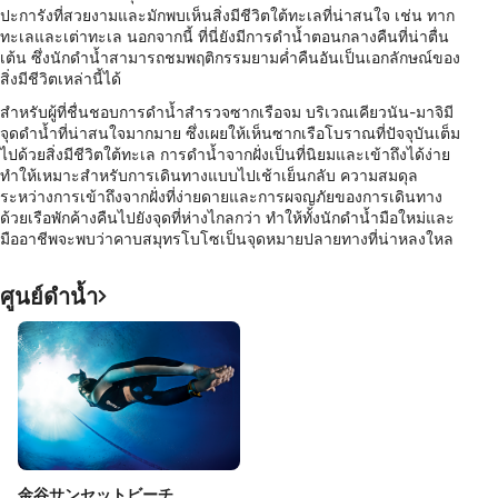
ปะการังที่สวยงามและมักพบเห็นสิ่งมีชีวิตใต้ทะเลที่น่าสนใจ เช่น ทาก
ทะเลและเต่าทะเล นอกจากนี้ ที่นี่ยังมีการดำน้ำตอนกลางคืนที่น่าตื่น
เต้น ซึ่งนักดำน้ำสามารถชมพฤติกรรมยามค่ำคืนอันเป็นเอกลักษณ์ของ
สิ่งมีชีวิตเหล่านี้ได้
สำหรับผู้ที่ชื่นชอบการดำน้ำสำรวจซากเรือจม บริเวณเคียวนัน-มาจิมี
จุดดำน้ำที่น่าสนใจมากมาย ซึ่งเผยให้เห็นซากเรือโบราณที่ปัจจุบันเต็ม
ไปด้วยสิ่งมีชีวิตใต้ทะเล การดำน้ำจากฝั่งเป็นที่นิยมและเข้าถึงได้ง่าย
ทำให้เหมาะสำหรับการเดินทางแบบไปเช้าเย็นกลับ ความสมดุล
ระหว่างการเข้าถึงจากฝั่งที่ง่ายดายและการผจญภัยของการเดินทาง
ด้วยเรือพักค้างคืนไปยังจุดที่ห่างไกลกว่า ทำให้ทั้งนักดำน้ำมือใหม่และ
มืออาชีพจะพบว่าคาบสมุทรโบโซเป็นจุดหมายปลายทางที่น่าหลงใหล
ศูนย์ดำน้ำ
金谷サンセットビーチ,