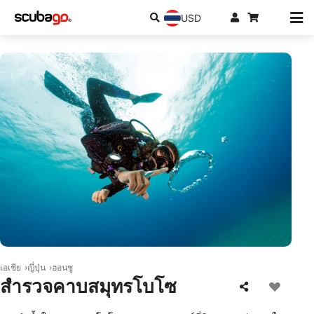
USD
© Aqualung
เอเชีย
ญี่ปุ่น
ฮอนชู
สำรวจคาบสมุทรโบโซ