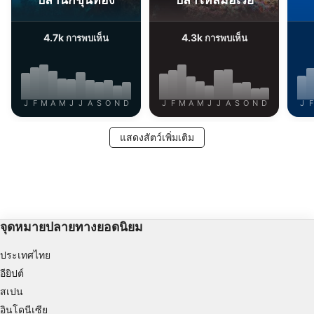
Identify devices based on information
actively requested
4.7k
4.3k
วัตถุประสงค์ในการประมวลผลที่ไม่ใช่ของ IAB:
การพบเห็น
การพบเห็น
จำเป็น
ประสิทธิภาพการทำงาน
J
F
M
A
M
J
J
A
S
O
N
D
J
F
M
A
M
J
J
A
S
O
N
D
J
F
การทำงาน
แสดงสัตว์เพิ่มเติม
การโฆษณา
จุดหมายปลายทางยอดนิยม
ประเทศไทย
อียิปต์
สเปน
อินโดนีเซีย