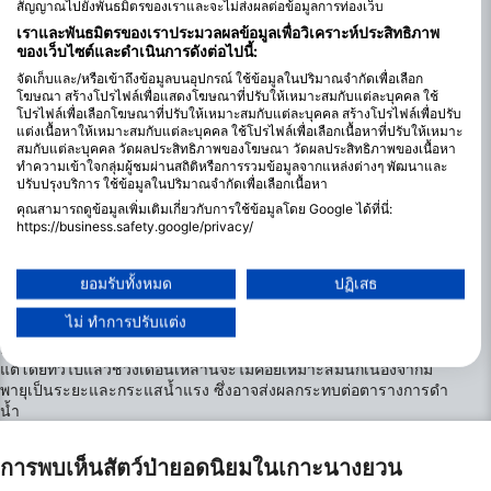
สัญญาณไปยังพันธมิตรของเราและจะไม่ส่งผลต่อข้อมูลการท่องเว็บ
เราและพันธมิตรของเราประมวลผลข้อมูลเพื่อวิเคราะห์ประสิทธิภาพ
ของเว็บไซต์และดำเนินการดังต่อไปนี้:
จัดเก็บและ/หรือเข้าถึงข้อมูลบนอุปกรณ์ ใช้ข้อมูลในปริมาณจำกัดเพื่อเลือก
โฆษณา สร้างโปรไฟล์เพื่อแสดงโฆษณาที่ปรับให้เหมาะสมกับแต่ละบุคคล ใช้
โปรไฟล์เพื่อเลือกโฆษณาที่ปรับให้เหมาะสมกับแต่ละบุคคล สร้างโปรไฟล์เพื่อปรับ
แต่งเนื้อหาให้เหมาะสมกับแต่ละบุคคล ใช้โปรไฟล์เพื่อเลือกเนื้อหาที่ปรับให้เหมาะ
เดือนที่เหมาะที่สุดสำหรับการดำน้ำในเกาะนาง
สมกับแต่ละบุคคล วัดผลประสิทธิภาพของโฆษณา วัดผลประสิทธิภาพของเนื้อหา
ยัน
ทำความเข้าใจกลุ่มผู้ชมผ่านสถิติหรือการรวมข้อมูลจากแหล่งต่างๆ พัฒนาและ
ปรับปรุงบริการ ใช้ข้อมูลในปริมาณจำกัดเพื่อเลือกเนื้อหา
เกาะนางยวนมีจุดดำน้ำให้ดำน้ำได้ตลอดทั้งปี โดยมีสภาพแวดล้อมที่
คุณสามารถดูข้อมูลเพิ่มเติมเกี่ยวกับการใช้ข้อมูลโดย Google ได้ที่นี่:
แตกต่างกันไปในแต่ละฤดูกาล ช่วงเวลาที่ดีที่สุดสำหรับการดำน้ำคือ
https://business.safety.google/privacy/
ตั้งแต่เดือนมีนาคมถึงกันยายน เมื่ออุณหภูมิน้ำอยู่ระหว่าง 28°C–
ข้อมูลอาจถูกแบ่งปันนอกสหภาพยุโรปและส่งไปยังสหรัฐอเมริกา
31°C/82°F–88°F ทัศนวิสัยดีเยี่ยม มักจะเกิน 30 เมตร ในช่วงเวลานี้
ความยินยอมของคุณและนโยบาย cookie มีผลกับเว็บไซต์/แอปนี้เท่านั้น
ยอมรับทั้งหมด
ปฏิเสธ
สภาพอากาศสงบ ลมและกระแสน้ำน้อย ทำให้เหมาะสำหรับนักดำน้ำ
ดูรายชื่อพันธมิตร (1 ผู้จำหน่าย IAB)
ส่วนตั้งแต่เดือนตุลาคมถึงกุมภาพันธ์ อุณหภูมิน้ำจะลดลงเล็กน้อยเหลือ
ไม่ ทำการปรับแต่ง
เราใช้ข้อมูลของคุณเพื่อวัตถุประสงค์ดังต่อไปนี้:
26°C–29°C/79°F–84°F และทัศนวิสัยอาจลดลงเนื่องจากลมและ
กระแสน้ำแรงขึ้นจากฤดูมรสุม แม้ว่าจะสามารถดำน้ำได้ตลอดทั้งปี
วัตถุประสงค์ในการประมวลผลของ IAB:
แต่โดยทั่วไปแล้วช่วงเดือนเหล่านี้จะไม่ค่อยเหมาะสมนักเนื่องจากมี
Store and/or access information on a device
พายุเป็นระยะและกระแสน้ำแรง ซึ่งอาจส่งผลกระทบต่อตารางการดำ
น้ำ
Use limited data to select advertising
การพบเห็นสัตว์ป่ายอดนิยมในเกาะนางยวน
Create profiles for personalised advertising