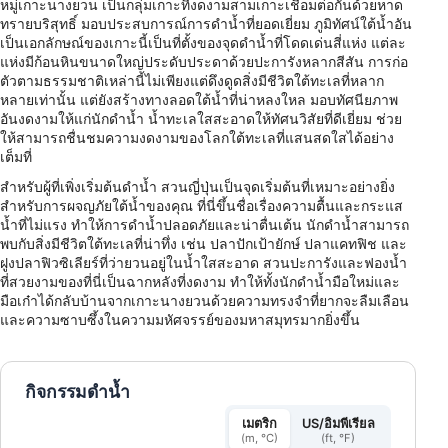
หมู่เกาะนางยวน เป็นกลุ่มเกาะที่งดงามสามเกาะเชื่อมต่อกันด้วยหาด
ทรายบริสุทธิ์ มอบประสบการณ์การดำน้ำที่ยอดเยี่ยม ภูมิทัศน์ใต้น้ำอัน
เป็นเอกลักษณ์ของเกาะนี้เป็นที่ตั้งของจุดดำน้ำที่โดดเด่นสี่แห่ง แต่ละ
แห่งมีก้อนหินขนาดใหญ่ประดับประดาด้วยปะการังหลากสีสัน การก่อ
ตัวตามธรรมชาติเหล่านี้ไม่เพียงแต่ดึงดูดสิ่งมีชีวิตใต้ทะเลที่หลาก
หลายเท่านั้น แต่ยังสร้างทางลอดใต้น้ำที่น่าหลงใหล มอบทัศนียภาพ
อันงดงามให้แก่นักดำน้ำ น้ำทะเลใสสะอาดให้ทัศนวิสัยที่ดีเยี่ยม ช่วย
ให้สามารถชื่นชมความงดงามของโลกใต้ทะเลที่แสนสดใสได้อย่าง
เต็มที่
สำหรับผู้ที่เพิ่งเริ่มต้นดำน้ำ สวนญี่ปุ่นเป็นจุดเริ่มต้นที่เหมาะอย่างยิ่ง
สำหรับการผจญภัยใต้น้ำของคุณ ที่นี่ขึ้นชื่อเรื่องความตื้นและกระแส
น้ำที่ไม่แรง ทำให้การดำน้ำปลอดภัยและน่าตื่นเต้น นักดำน้ำสามารถ
พบกับสิ่งมีชีวิตใต้ทะเลที่น่าทึ่ง เช่น ปลาปักเป้ายักษ์ ปลาแคทฟิช และ
ฝูงปลาฟิวซิเลียร์ที่ว่ายวนอยู่ในน้ำใสสะอาด สวนปะการังและฟองน้ำ
ที่สวยงามของที่นี่เป็นฉากหลังที่งดงาม ทำให้ทั้งนักดำน้ำมือใหม่และ
มือเก๋าได้กลับบ้านจากเกาะนางยวนด้วยความทรงจำที่ยากจะลืมเลือน
และความซาบซึ้งในความมหัศจรรย์ของมหาสมุทรมากยิ่งขึ้น
กิจกรรมดำน้ำ
เมตริก
US/อิมพีเรียล
(m, °C)
(ft, °F)