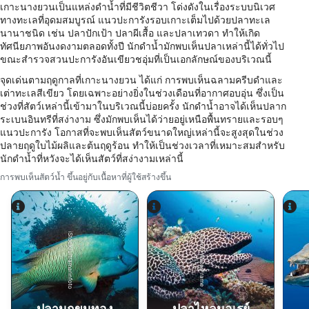
เกาะนางยวนเป็นแหล่งดำน้ำที่มีชีวิตชีวา โด่งดังในเรื่องระบบนิเวศ
Use profiles to select personalised
ทางทะเลที่อุดมสมบูรณ์ แนวปะการังรอบเกาะเต็มไปด้วยปลาทะเล
advertising
นานาชนิด เช่น ปลาปักเป้า ปลาผีเสื้อ และปลาเทวดา ทำให้เกิด
ทัศนียภาพอันงดงามตลอดทั้งปี นักดำน้ำมักพบเห็นปลาเหล่านี้ได้ทั่วไป
Create profiles to personalise content
ขณะสำรวจสวนปะการังอันเขียวชอุ่มที่เป็นเอกลักษณ์ของบริเวณนี้
จุดเด่นตามฤดูกาลที่เกาะนางยวน ได้แก่ การพบเห็นฉลามครีบดำและ
Use profiles to select personalised content
เต่าทะเลสีเขียว โดยเฉพาะอย่างยิ่งในช่วงเดือนที่อากาศอบอุ่น ซึ่งเป็น
ช่วงที่สัตว์เหล่านี้เข้ามาในบริเวณนี้บ่อยครั้ง นักดำน้ำอาจได้เห็นปลาก
Measure advertising performance
ระเบนอินทรีที่สง่างาม ซึ่งมักพบเห็นได้ว่ายอยู่เหนือพื้นทรายและรอบๆ
แนวปะการัง โอกาสที่จะพบเห็นสัตว์ขนาดใหญ่เหล่านี้จะสูงสุดในช่วง
Measure content performance
ปลายฤดูใบไม้ผลิและต้นฤดูร้อน ทำให้เป็นช่วงเวลาที่เหมาะสมสำหรับ
นักดำน้ำที่หวังจะได้เห็นสัตว์ที่สง่างามเหล่านี้
Understand audiences through statistics or
การพบเห็นสัตว์น้ำ ขึ้นอยู่กับเนื้อหาที่ผู้ใช้สร้างขึ้น
combinations of data from different sources
Develop and improve services
iStock/ultramarinfoto
Use limited data to select content
Alamy-WaterFrame
คุณสมบัติพิเศษของ IAB:
Use precise geolocation data
ปลานกขุนทอง
ปลาไหลมอเรย์