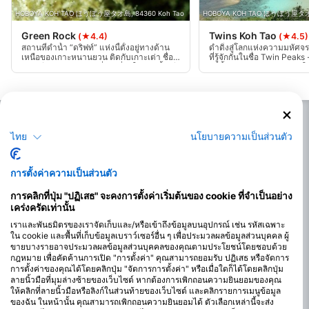
HOBOYA KOH TAO ほうぼう屋タオ島, 84360 Koh Tao
HOBOYA KOH TAO ほうぼう屋タオ島
Green Rock
Twins Koh Tao
(★4.4)
(★4.5)
สถานที่ดำน้ำ “ดริฟท์” แห่งนี้ตั้งอยู่ทางด้าน
ดำดิ่งสู่โลกแห่งความมหัศจรร
เหนือของเกาะหนานยวน ติดกับเกาะเต่า ชื่อ
ที่รู้จักกันในชื่อ Twin Peaks
“หินเขียว” มาจากการที่รากที่อยู่ใกล้ ผิวน้ำ มี
ดำน้ำ เกาะเต่า ! สำรวจหิน
ลักษณะเป็นสีเขียว มีระดับความลึกระหว่าง
ก้อนที่มีความลึกตั้งแต่ 7 ถึ
10 ถึง 25 เมตร และลึก 30 ถึง 40 เมตร จะพบ
สำหรับ นักดำน้ำ ทุกระดับ 
ได้ด้วยการว่ายระยะสั้นไปทางทิศตะวันตก
ถ่ายภาพใต้น้ำที่สวยงามและมี
สม่ำเสมอ อย่าพลาดอัญมณีแห่
นางยวน!
ไทย
นโยบายความเป็นส่วนตัว
การตั้งค่าความเป็นส่วนตัว
การคลิกที่ปุ่ม "ปฏิเสธ" จะคงการตั้งค่าเริ่มต้นของ cookie ที่จำเป็นอย่าง
เคร่งครัดเท่านั้น
เราและพันธมิตรของเราจัดเก็บและ/หรือเข้าถึงข้อมูลบนอุปกรณ์ เช่น รหัสเฉพาะ
ใน cookie และพื้นที่เก็บข้อมูลเบราว์เซอร์อื่น ๆ เพื่อประมวลผลข้อมูลส่วนบุคคล ผู้
ขายบางรายอาจประมวลผลข้อมูลส่วนบุคคลของคุณตามประโยชน์โดยชอบด้วย
กฎหมาย เพื่อคัดค้านการเปิด "การตั้งค่า" คุณสามารถยอมรับ ปฏิเสธ หรือจัดการ
การตั้งค่าของคุณได้โดยคลิกปุ่ม "จัดการการตั้งค่า" หรือเมื่อใดก็ได้โดยคลิกปุ่ม
ลายนิ้วมือที่มุมล่างซ้ายของเว็บไซต์ หากต้องการเพิกถอนความยินยอมของคุณ
ให้คลิกที่ลายนิ้วมือหรือลิงก์ในส่วนท้ายของเว็บไซต์ และคลิกรายการเมนูข้อมูล
ของฉัน ในหน้านั้น คุณสามารถเพิกถอนความยินยอมได้ ตัวเลือกเหล่านี้จะส่ง