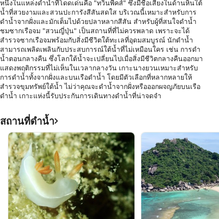
หนึ่งในแหล่งดำน้ำที่โดดเด่นคือ "ทวินพีคส์" ซึ่งมีชื่อเสียงในด้านหินใต้
น้ำที่สวยงามและสวนปะการังสีสันสดใส บริเวณนี้เหมาะสำหรับการ
ดำน้ำจากฝั่งและมักเต็มไปด้วยปลาหลากสีสัน สำหรับผู้ที่สนใจดำน้ำ
ชมซากเรือจม "สวนญี่ปุ่น" เป็นสถานที่ที่ไม่ควรพลาด เพราะจะได้
สำรวจซากเรือจมพร้อมกับสิ่งมีชีวิตใต้ทะเลที่อุดมสมบูรณ์ นักดำน้ำ
สามารถเพลิดเพลินกับประสบการณ์ใต้น้ำที่ไม่เหมือนใคร เช่น การดำ
น้ำตอนกลางคืน ซึ่งโลกใต้น้ำจะเปลี่ยนไปเมื่อสิ่งมีชีวิตกลางคืนออกมา
แสดงพฤติกรรมที่ไม่เห็นในเวลากลางวัน เกาะนางยวนเหมาะสำหรับ
การดำน้ำทั้งจากฝั่งและบนเรือดำน้ำ โดยมีตัวเลือกที่หลากหลายให้
สำรวจขุมทรัพย์ใต้น้ำ ไม่ว่าคุณจะดำน้ำจากฝั่งหรือออกผจญภัยบนเรือ
ดำน้ำ เกาะแห่งนี้รับประกันการเดินทางดำน้ำที่น่าจดจำ
สถานที่ดำน้ำ