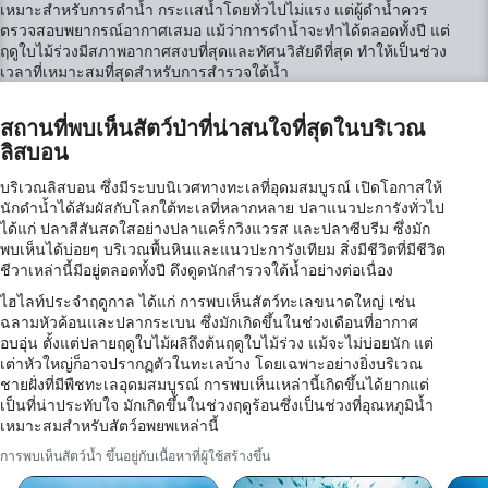
เหมาะสำหรับการดำน้ำ กระแสน้ำโดยทั่วไปไม่แรง แต่ผู้ดำน้ำควร
ตรวจสอบพยากรณ์อากาศเสมอ แม้ว่าการดำน้ำจะทำได้ตลอดทั้งปี แต่
ฤดูใบไม้ร่วงมีสภาพอากาศสงบที่สุดและทัศนวิสัยดีที่สุด ทำให้เป็นช่วง
เวลาที่เหมาะสมที่สุดสำหรับการสำรวจใต้น้ำ
สถานที่พบเห็นสัตว์ป่าที่น่าสนใจที่สุดในบริเวณ
ลิสบอน
บริเวณลิสบอน ซึ่งมีระบบนิเวศทางทะเลที่อุดมสมบูรณ์ เปิดโอกาสให้
นักดำน้ำได้สัมผัสกับโลกใต้ทะเลที่หลากหลาย ปลาแนวปะการังทั่วไป
ได้แก่ ปลาสีสันสดใสอย่างปลาแคร็กวิงแวรส และปลาซีบรีม ซึ่งมัก
พบเห็นได้บ่อยๆ บริเวณพื้นหินและแนวปะการังเทียม สิ่งมีชีวิตที่มีชีวิต
ชีวาเหล่านี้มีอยู่ตลอดทั้งปี ดึงดูดนักสำรวจใต้น้ำอย่างต่อเนื่อง
ไฮไลท์ประจำฤดูกาล ได้แก่ การพบเห็นสัตว์ทะเลขนาดใหญ่ เช่น
ฉลามหัวค้อนและปลากระเบน ซึ่งมักเกิดขึ้นในช่วงเดือนที่อากาศ
อบอุ่น ตั้งแต่ปลายฤดูใบไม้ผลิถึงต้นฤดูใบไม้ร่วง แม้จะไม่บ่อยนัก แต่
เต่าหัวใหญ่ก็อาจปรากฏตัวในทะเลบ้าง โดยเฉพาะอย่างยิ่งบริเวณ
ชายฝั่งที่มีพืชทะเลอุดมสมบูรณ์ การพบเห็นเหล่านี้เกิดขึ้นได้ยากแต่
เป็นที่น่าประทับใจ มักเกิดขึ้นในช่วงฤดูร้อนซึ่งเป็นช่วงที่อุณหภูมิน้ำ
เหมาะสมสำหรับสัตว์อพยพเหล่านี้
การพบเห็นสัตว์น้ำ ขึ้นอยู่กับเนื้อหาที่ผู้ใช้สร้างขึ้น