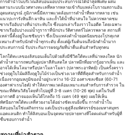
การดำน้ำในบริเวณลิสบอนมอบประสบการณ์ใต้น้ำสุดพิเศษ ผสม
ผสานระบบนิเวศทางทะเลที่หลากหลายเข้ากับแหล่งโบราณสถานอัน
อุดมสมบูรณ์ ภูมิภาคนี้มีสภาพแวดล้อมการดำน้ำที่หลากหลาย เช่น
แนวปะการังหินลึก ผาหิน และถ้ำใต้น้ำที่น่าสนใจ ไม่ควรพลาดชม
ซากเรืออับปางที่น่าประทับใจ ซึ่งบอกเล่าเรื่องราวในอดีต โดยเฉพาะ
ซากเรืออับปางแม่น้ำกูราราที่นักประวัติศาสตร์ไม่ควรพลาด สถานที่
เหล่านี้ตั้งอยู่ในเซซิมบรา ซึ่งเป็นแหล่งดำน้ำยอดนิยมของโปรตุเกส
เหมาะสำหรับนักดำน้ำทุกระดับ ตั้งแต่ผู้เริ่มต้นจนถึงนักดำน้ำมาก
ประสบการณ์ รับประกันการผจญภัยที่น่าตื่นเต้นสำหรับทุกคน
โลกใต้ทะเลของลิสบอนเต็มไปด้วยสิ่งมีชีวิตใต้ทะเลที่น่าหลงใหล นัก
ดำน้ำสามารถพบกับฝูงปลาสีสันสดใส ปลาหมึกที่อยากรู้อยากเห็น และ
อาจได้เห็นโลมาหรือปลาโมลาโมลา (ปลาพระอาทิตย์) เป็นครั้งคราว
ช่วงฤดูใบไม้ผลิถึงฤดูใบไม้ร่วงเป็นช่วงเวลาที่ดีที่สุดสำหรับการดำน้ำ
เนื่องจากอุณหภูมิของน้ำอยู่ระหว่าง 16-22 องศาเซลเซียส (60-71
องศาฟาเรนไฮต์) ทำให้สภาพแวดล้อมเหมาะสมสำหรับการสำรวจ ใน
ขณะที่ทัศนวิสัยโดยทั่วไปอยู่ที่ 3-8 เมตร (10-26 ฟุต) แต่ในวันที่
อากาศดี อาจมองเห็นได้ไกลถึง 15 เมตร (49 ฟุต) เผยให้เห็น
ทัศนียภาพใต้ทะเลที่สวยงามได้อย่างชัดเจนยิ่งขึ้น การดำน้ำใน
ลิสบอนไม่ใช่แค่กิจกรรม แต่เป็นประตูสู่สิ่งมหัศจรรย์ของมหาสมุทร
แอตแลนติก ทำให้ลิสบอนเป็นจุดหมายปลายทางที่โดดเด่นสำหรับผู้ที่
ชื่นชอบการดำน้ำ
สถานที่น่าสำรวจ