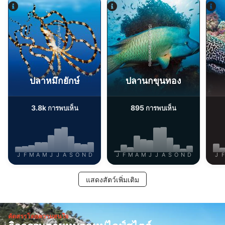
Alamy/Reinhard Dirscherl
iStock/ultramarinfoto
ปลาหมึกยักษ์
ปลานกขุนทอง
3.8k
895
การพบเห็น
การพบเห็น
J
F
M
A
M
J
J
A
S
O
N
D
J
F
M
A
M
J
J
A
S
O
N
D
J
F
แสดงสัตว์เพิ่มเติม
คัดสรรโดยความสนใจ