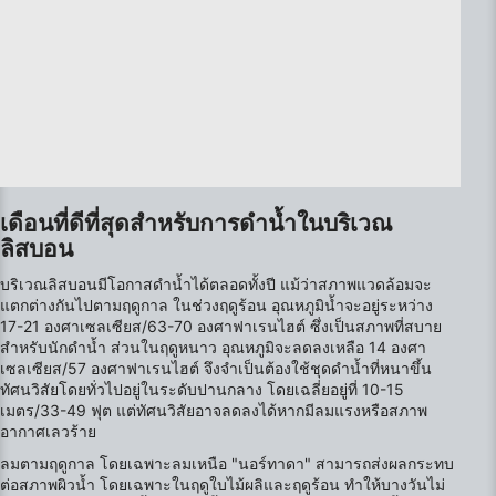
Develop and improve services
Use limited data to select content
คุณสมบัติพิเศษของ IAB:
Use precise geolocation data
Identify devices based on information
เดือนที่ดีที่สุดสำหรับการดำน้ำในบริเวณ
actively requested
ลิสบอน
วัตถุประสงค์ในการประมวลผลที่ไม่ใช่ของ IAB:
บริเวณลิสบอนมีโอกาสดำน้ำได้ตลอดทั้งปี แม้ว่าสภาพแวดล้อมจะ
จำเป็น
แตกต่างกันไปตามฤดูกาล ในช่วงฤดูร้อน อุณหภูมิน้ำจะอยู่ระหว่าง
17-21 องศาเซลเซียส/63-70 องศาฟาเรนไฮต์ ซึ่งเป็นสภาพที่สบาย
ประสิทธิภาพการทำงาน
สำหรับนักดำน้ำ ส่วนในฤดูหนาว อุณหภูมิจะลดลงเหลือ 14 องศา
เซลเซียส/57 องศาฟาเรนไฮต์ จึงจำเป็นต้องใช้ชุดดำน้ำที่หนาขึ้น
การทำงาน
ทัศนวิสัยโดยทั่วไปอยู่ในระดับปานกลาง โดยเฉลี่ยอยู่ที่ 10-15
เมตร/33-49 ฟุต แต่ทัศนวิสัยอาจลดลงได้หากมีลมแรงหรือสภาพ
การโฆษณา
อากาศเลวร้าย
ลมตามฤดูกาล โดยเฉพาะลมเหนือ "นอร์ทาดา" สามารถส่งผลกระทบ
ต่อสภาพผิวน้ำ โดยเฉพาะในฤดูใบไม้ผลิและฤดูร้อน ทำให้บางวันไม่