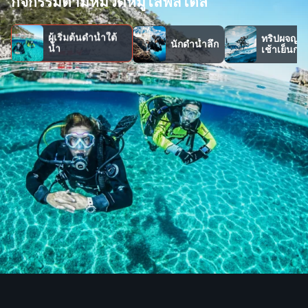
กิจกรรมตามหมวดหมู่ไลฟ์สไตล์
ผู้เริ่มต้นดำน้ำใต้
ทริปผจญภ
นักดำน้ำลึก
น้ำ
เช้าเย็นกลั