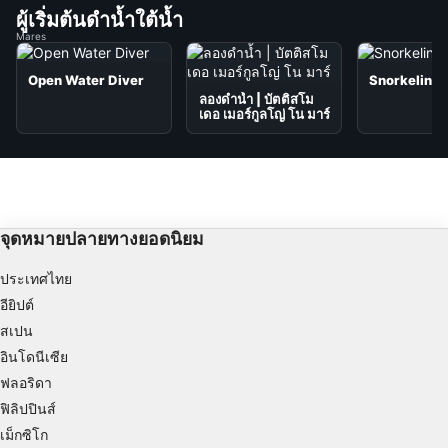
ผู้เริ่มต้นดำน้ำใต้น้ำ
Mares
Open Water Diver
Snorkeling
ลองดำน้ำ | บัตติสโม
เดอ เมอร์กูลโญ่ โน มาร์
จุดหมายปลายทางยอดนิยม
ประเทศไทย
อียิปต์
สเปน
อินโดนีเซีย
ฟลอริดา
ฟิลิปปินส์
เม็กซิโก