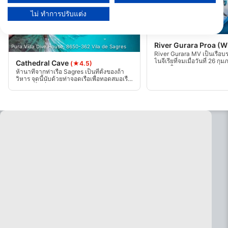
ดูรายชื่อพันธมิตร (1 ผู้จำหน่าย IAB)
ไม่ ทำการปรับแต่ง
เราใช้ข้อมูลของคุณเพื่อวัตถุประสงค์ดังต่อไปนี้:
วัตถุประสงค์ในการประมวลผลของ IAB:
Mares, Janez Kranjc
Store and/or access information on a device
River Gurara Proa (
Pura Vida Dive House, 8650-362 Vila de Sagres
River Gurara MV เป็นเรือบ
ไนจีเรียที่จมเมื่อวันที่ 26 กุม
Cathedral Cave
Use limited data to select advertising
(★4.5)
2532 ใน Cape Espichel ระห
ห้านาทีจากท่าเรือ Sagres เป็นที่ตั้งของถ้ํา
รุนแรง เรือแตกกลางคันธนูจ
วิหาร จุดนี้นับด้วยท่าจอดเรือเพื่อทอดสมอเรือ
สถานที่ดำน้ำ แห่งนี้อยู่บริเ
Create profiles for personalised advertising
การดําน้ําเริ่มต้นด้วยความลึก 15 ม. และจะ
ความลึกเฉลี่ย 28 ม.
ตื้นขึ้นเมื่อคุณเข้าไปในถ้ํา แผนผังของถ้ําเป็น
วงกลมและมีช่องอากาศภายในสองห้องซึ่ง
Use profiles to select personalised
ใหญ่ที่สุดคล้ายกับโดมมหาวิหาร
advertising
Create profiles to personalise content
Use profiles to select personalised content
Measure advertising performance
Measure content performance
Understand audiences through statistics or
combinations of data from different sources