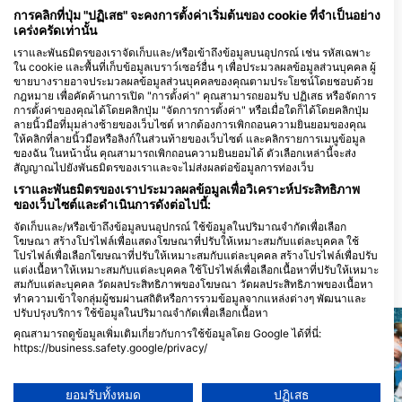
Edif.do Clube Naval de Sesimbra,
การคลิกที่ปุ่ม "ปฏิเสธ" จะคงการตั้งค่าเริ่มต้นของ cookie ที่จำเป็นอย่าง
Porto de Abrigo, 2970-263
เคร่งครัดเท่านั้น
Sesimbra, PO19 - โปรตุเกส
เราและพันธมิตรของเราจัดเก็บและ/หรือเข้าถึงข้อมูลบนอุปกรณ์ เช่น รหัสเฉพาะ
ใน cookie และพื้นที่เก็บข้อมูลเบราว์เซอร์อื่น ๆ เพื่อประมวลผลข้อมูลส่วนบุคคล ผู้
Clube Naval de Cascais
ขายบางรายอาจประมวลผลข้อมูลส่วนบุคคลของคุณตามประโยชน์โดยชอบด้วย
กฎหมาย เพื่อคัดค้านการเปิด "การตั้งค่า" คุณสามารถยอมรับ ปฏิเสธ หรือจัดการ
Esplanada Príncipe Dom
AV.MARGINAL 6538
Luís Filipe, 2750-411
2765-079 ESTORIL,
การตั้งค่าของคุณได้โดยคลิกปุ่ม "จัดการการตั้งค่า" หรือเมื่อใดก็ได้โดยคลิกปุ่ม
Cascais, PO14 - โปรตุเกส
- โปรตุเกส
ลายนิ้วมือที่มุมล่างซ้ายของเว็บไซต์ หากต้องการเพิกถอนความยินยอมของคุณ
ให้คลิกที่ลายนิ้วมือหรือลิงก์ในส่วนท้ายของเว็บไซต์ และคลิกรายการเมนูข้อมูล
ESCOLA DE MERGULHO DE LISBOA
CNOCA
ของฉัน ในหน้านั้น คุณสามารถเพิกถอนความยินยอมได้ ตัวเลือกเหล่านี้จะส่ง
Av. João Paulo II, 29, 2970-
Base Naval de Lisbo
สัญญาณไปยังพันธมิตรของเราและจะไม่ส่งผลต่อข้อมูลการท่องเว็บ
002 Sesimbra, PO19 -
Alfeite, 2810-001 A
โปรตุเกส
PO19 - โปรตุเกส
เราและพันธมิตรของเราประมวลผลข้อมูลเพื่อวิเคราะห์ประสิทธิภาพ
Sesimbra Diving
ของเว็บไซต์และดำเนินการดังต่อไปนี้:
Rua Catarina Eufémia lote 6
RUA EDUARDO
จัดเก็บและ/หรือเข้าถึงข้อมูลบนอุปกรณ์ ใช้ข้อมูลในปริมาณจำกัดเพื่อเลือก
2845-232 Amora, 2845-232
MONDELANE LOJA 
โฆษณา สร้างโปรไฟล์เพื่อแสดงโฆษณาที่ปรับให้เหมาะสมกับแต่ละบุคคล ใช้
Amora, PO19 - โปรตุเกส
2835-116 BAIXA DA
โปรไฟล์เพื่อเลือกโฆษณาที่ปรับให้เหมาะสมกับแต่ละบุคคล สร้างโปรไฟล์เพื่อปรับ
BANHEIRA, PO19 -
โปรตุเกส
แต่งเนื้อหาให้เหมาะสมกับแต่ละบุคคล ใช้โปรไฟล์เพื่อเลือกเนื้อหาที่ปรับให้เหมาะ
สถานที่ดำน้ำ
สมกับแต่ละบุคคล วัดผลประสิทธิภาพของโฆษณา วัดผลประสิทธิภาพของเนื้อหา
ทำความเข้าใจกลุ่มผู้ชมผ่านสถิติหรือการรวมข้อมูลจากแหล่งต่างๆ พัฒนาและ
ปรับปรุงบริการ ใช้ข้อมูลในปริมาณจำกัดเพื่อเลือกเนื้อหา
คุณสามารถดูข้อมูลเพิ่มเติมเกี่ยวกับการใช้ข้อมูลโดย Google ได้ที่นี่:
https://business.safety.google/privacy/
ข้อมูลอาจถูกแบ่งปันนอกสหภาพยุโรปและส่งไปยังสหรัฐอเมริกา
ความยินยอมของคุณและนโยบาย cookie มีผลกับเว็บไซต์/แอปนี้เท่านั้น
ยอมรับทั้งหมด
ปฏิเสธ