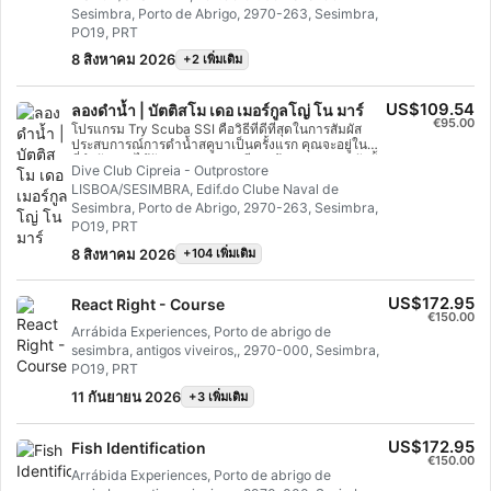
ทักษะและประสบการณ์ที่จำเป็นในการรู้สึกสบายอย่าง
Sesimbra, Porto de Abrigo, 2970-263, Sesimbra,
แท้จริงใต้น้ำ คุณจะได้รับประกาศนียบัตร SSI Open
PO19, PRT
Water Diverเตรียมตัวให้พร้อมสำหรับ:-ค้นพบโลกใหม่
ทั้งหมดที่ซ่อนอยู่ใต้ผิวน้ำ -เรียนรู้เพิ่มเติมเกี่ยวกับสภาพ
8 สิงหาคม 2026
+2 เพิ่มเติม
แวดล้อมใหม่และสายพันธุ์แปลกใหม่ -สัมผัสประสบการณ์
การบินไร้น้ำหนักมีอะไรบ้าง?– ทำทฤษฎีให้สมบูรณ์
ออนไลน์ในภาษาที่เลือก– ผู้สอนและประกันภัย - อุปกรณ์
US$109.54
ลองดำน้ำ | บัตติสโม เดอ เมอร์กูลโญ่ โน มาร์
มาตรฐาน– ใบรับรองระดับนานาชาติตลอดชีพอะไรไม่
€95.00
โปรแกรม Try Scuba SSI คือวิธีที่ดีที่สุดในการสัมผัส
รวมอยู่ด้วย?– อาหารและเครื่องดื่มกรุณาทราบข้อ
ประสบการณ์การดำน้ำสคูบาเป็นครั้งแรก คุณจะอยู่ในน้ำ
กำหนด:อายุขั้นต่ำ: 10 ปี สำหรับจูเนียร์โอเพ่นวอเตอร์การ
ที่จำกัดและได้รับการดูแลอย่างดีจากผู้สอนของคุณ ดังนั้น
ฝึกอบรมทฤษฎีออนไลน์เสร็จสิ้นแล้วพร้อมว่ายน้ำน่านน้ำ
Dive Club Cipreia - Outprostore
คุณสามารถเพลิดเพลินกับการหายใจครั้งแรกอันน่าจดจำ
จำกัด: 6 โมดูลการดำน้ำ: 4 ครั้งความลึกสูงสุด: 18
LISBOA/SESIMBRA, Edif.do Clube Naval de
ใต้น้ำและสัมผัสกับเวทมนตร์ของการดำน้ำได้เมื่อจบ
เมตร/60 ฟุตสิ่งที่คุณต้องนำมา– ผ้าเช็ดตัวและชุดว่ายน้ำ
หลักสูตรสั้น ๆ นี้ คุณจะได้รับบัตรรับรอง Try Scuba SSI
Sesimbra, Porto de Abrigo, 2970-263, Sesimbra,
นโยบายการยกเลิกคุณสามารถยกเลิกได้ถึง 1 สัปดาห์ก่อน
ของคุณ และคุณจะต้องการกลับมาดำน้ำอีกครั้งอย่าง
ที่หลักสูตรจะเริ่มภาษาโปรตุเกสอังกฤษ, ภาษาอังกฤษ
PO19, PRT
แน่นอน การผจญภัยในการดำน้ำที่ไม่มีที่สิ้นสุดกำลังรอ
ข้อมูลเพิ่มเติมประเภทของประสบการณ์: หลักสูตรระยะ
คุณอยู่ และหลักสูตรนี้คือจุดเริ่มต้นของทุกสิ่ง มาเริ่มกันวัน
8 สิงหาคม 2026
+104 เพิ่มเติม
เวลา: 3 วัน + ทฤษฎีออนไลน์ทราบก่อนเดินทาง: อายุขั้น
นี้เลย!
ต่ำคือ 10 ปีการจองล่วงหน้า: จองล่วงหน้าระดับความ
ยาก: ง่าย
US$172.95
React Right - Course
€150.00
Arrábida Experiences, Porto de abrigo de
sesimbra, antigos viveiros,, 2970-000, Sesimbra,
PO19, PRT
11 กันยายน 2026
+3 เพิ่มเติม
US$172.95
Fish Identification
€150.00
Arrábida Experiences, Porto de abrigo de