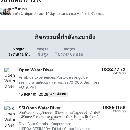
เซซิมบรา
การดำน้ำที่ยอดเยี่ยมพบได้ที่อุทยานทางทะเล Arrábida ซึ่งคุณ
สามารถดำน้ำได้เกือบตลอดทั้งปี และจะค้นพบซากเรืออับปางและ
การดำน้ำแนวปะการังแอตแลนติกที่สวยงาม
กิจกรรมที่กำลังจะมาถึง
หลักสูตร
หลักสูตร
หลักสูตร
ระดับเริ่มต้น
ขั้นสูง
โปรเฟสชั่นนอล
US$472.73
Open Water Diver
€410.00
Arrábida Experiences, Porto de abrigo de
sesimbra, antigos viveiros,, 2970-000, Sesimbra,
PO19, PRT
15 สิงหาคม 2026
+4 เพิ่มเติม
US$501.56
SSI Open Water Diver
€435.00
เริ่มต้นการผจญภัยตลอดชีวิตของคุณในฐานะนักดำน้ำที่
ได้รับการรับรองมาตรฐานสากล ด้วยประกาศนียบัตร SSI
Open Water Diver ที่ได้รับการยอมรับทั่วโลกทำกับ
Dive Club Cipreia - Outprostore
สโมสรดำน้ำ Cipreia!การฝึกอบรม SSI แบบส่วนตัวจะ
LISBOA/SESIMBRA, Edif.do Clube Naval de
ผสมผสานกับการฝึกปฏิบัติในน้ำเพื่อให้แน่ใจว่าคุณมี