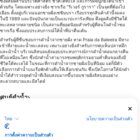
ซึ่งผสมผสานประวัติศาสตร์ ชีวิตใต้ทะเล และการผจญภัยใต้น้ำเข้า
ด้วยกัน โดยเฉพาะอย่างยิ่ง ซากเรือ "ริเวอร์ กูรารา" เป็นจุดที่ต้องไป
เยือน ตั้งอยู่บริเวณนอกชายฝั่งเซซิมบรา เรือบรรทุกสินค้าลำนี้จมลง
ในปี 1989 และปัจจุบันกลายเป็นแนวปะการังเทียม ดึงดูดสิ่งมีชีวิตใต้
ทะเลหลากหลายชนิด เป็นสถานที่ยอดนิยมสำหรับผู้ที่สนใจดำน้ำชม
ซากเรือ ซึ่งมอบประสบการณ์ใต้น้ำที่น่าตื่นเต้น
สำหรับผู้ที่ชื่นชอบการดำน้ำจากชายฝั่ง หาด Praia da Baleeira มีทาง
เข้าที่ง่ายและน้ำทะเลสงบ เหมาะอย่างยิ่งสำหรับการพบเห็นปลาหมึก
และม้าน้ำ บริเวณลิสบอนยังมอบประสบการณ์การดำน้ำตอนกลางคืน
ที่ไม่เหมือนใคร ซึ่งนักดำน้ำสามารถชมพฤติกรรมยามค่ำคืนของสิ่งมี
ชีวิตใต้ทะเลได้ ในขณะที่การดำน้ำจากชายฝั่งเป็นที่นิยม แต่ก็มีตัว
เลือกการดำน้ำบนเรือพักค้างคืนให้เลือกเช่นกัน ซึ่งเปิดโอกาสให้นักดำ
น้ำได้สำรวจจุดดำน้ำที่เงียบสงบมากขึ้นรอบชายฝั่งลิสบอนอย่าง
สะดวกสบายและมีสไตล์
ศูนย์ดำน้ำ
A
m
Arrábida Experiences
ไทย
นโยบายความเป็นส่วนตัว
P
Porto de abrigo de sesimbra,
P
antigos viveiros,, 2970-000
Dive Club Cipreia -
1
Sesimbra, PO19 - โปรตุเกส
Outprostore
การตั้งค่าความเป็นส่วนตัว
โ
LISBOA/SESIMBRA