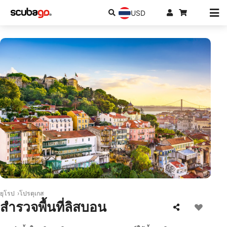
USD
© iStock/SeanPavonePhoto
ยุโรป
โปรตุเกส
สำรวจพื้นที่ลิสบอน