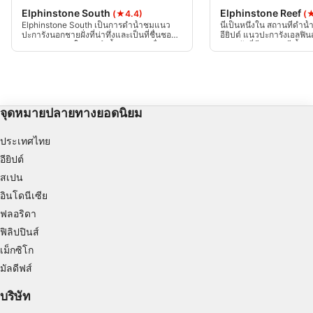
Create profiles to personalise content
Elphinstone South
Elphinstone Reef
(★4.4)
(
Elphinstone South เป็นการดำน้ำชมแนว
นี่เป็นหนึ่งใน สถานที่ดำน้ำ ท
Use profiles to select personalised content
ปะการังนอกชายฝั่งที่น่าทึ่งและเป็นที่ชื่นชอบ
อียิปต์ แนวปะการังเอลฟิ
ของหลายๆ คนในการดำน้ำช่วงบ่ายเนื่องจาก
ปะการังที่มีสุขภาพดี น้ำ
มีแสงที่น่าอัศจรรย์ การดำน้ำจะลาดลงจาก
และสิ่งมีชีวิตทางทะเลที่
Measure advertising performance
ความลึก 18 ม. ไปจนถึงจุดที่ลึกที่สุดของ
นี้ยังเป็นจุดหมายปลายทาง
ที่ราบสูงที่ความสูง 40 ม.
ชมฉลามตัวแรกของคุณ
Measure content performance
จุดหมายปลายทางยอดนิยม
Understand audiences through statistics or
combinations of data from different sources
ประเทศไทย
Develop and improve services
อียิปต์
สเปน
Use limited data to select content
อินโดนีเซีย
คุณสมบัติพิเศษของ IAB:
ฟลอริดา
Use precise geolocation data
ฟิลิปปินส์
เม็กซิโก
Identify devices based on information
มัลดีฟส์
actively requested
วัตถุประสงค์ในการประมวลผลที่ไม่ใช่ของ IAB:
บริษัท