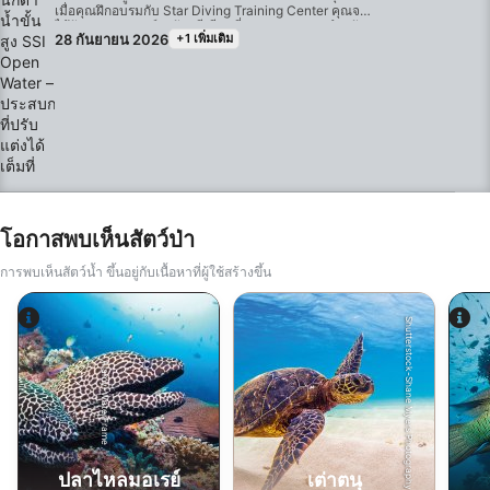
เมื่อคุณฝึกอบรมกับ Star Diving Training Center คุณจะ
ได้รับประสบการณ์ระดับพรีเมียมที่ออกแบบเฉพาะสำหรับ
28 กันยายน 2026
+1 เพิ่มเติม
คุณ ซึ่งเหนือกว่ามาตรฐานของหลักสูตรทั่วไปความ
สะดวกและความสบายของคุณคือสิ่งที่เราให้ความสำคัญ
สูงสุด เราให้บริการรถรับส่งไป-กลับ รับคุณจากโรงแรมใน
มาร์ซาอาลัมโดยตรงและส่งกลับหลังจากดำน้ำเสร็จ คุณ
จะได้รับการฝึกอบรมร่วมกับทีมมืออาชีพระดับแนวหน้าที่มี
ประสบการณ์มากกว่า 20 ปีในอุตสาหกรรมนี้ ความ
ปลอดภัยของคุณคือสิ่งที่เราให้ความสำคัญสูงสุด และเรา
มุ่งมั่นที่จะมอบการฝึกอบรมคุณภาพสูงสุดและ
ประสบการณ์ที่ดีที่สุดที่คุณสามารถจินตนาการได้ใต้น้ำ
เพื่อให้คุณได้รับประโยชน์สูงสุดจากหลักสูตรของคุณ เรา
จำกัดจำนวนผู้เข้าร่วมในแต่ละกลุ่มอย่างเข้มงวด เพื่อให้ผู้
สอนสามารถดูแลและให้ความสนใจกับคุณได้อย่างใกล้ชิด
และเป็นส่วนตัว นอกจากนี้ โปรแกรมของเรายังยืดหยุ่น
โอกาสพบเห็นสัตว์ป่า
อย่างเต็มที่—เราพร้อมทำงานร่วมกับคุณในการเลือกจุด
ดำน้ำที่ตรงกับความสนใจและเป้าหมายของคุณโดย
เฉพาะสิ่งที่รวมอยู่ในภาพรวม:บริการขนส่งถึงที่:บริการรับ
การพบเห็นสัตว์น้ำ ขึ้นอยู่กับเนื้อหาที่ผู้ใช้สร้างขึ้น
ส่งถึงโรงแรมฟรีภายในเมืองมาร์ซาอาลัมการสอนระดับ
ยอดเยี่ยม:ได้รับการแนะนำโดยทีมมืออาชีพที่มี
ประสบการณ์มากกว่า 20 ปีการจัดตารางเวลาและสถานที่
Shutterstock-Shane Myers Photography
แบบเฉพาะ:กำหนดการเดินทางที่ยืดหยุ่นครอบคลุมสถาน
ที่ดำน้ำที่คุณเลือกคุณภาพพรีเมียม:ขนาดกลุ่มเล็กเพื่อ
ความปลอดภัยที่เพิ่มขึ้น ความสะดวกสบาย และมาตรฐาน
Alamy-WaterFrame
การฝึกอบรมระดับสูงเราตั้งตารอที่จะได้สำรวจท้องทะเลสี
ครามกับคุณ และยกระดับทักษะการดำน้ำของคุณสู่ระดับ
ยอดเยี่ยม!
ปลาไหลมอเรย์
เต่าตนุ