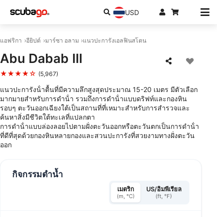
USD
แอฟริกา
อียิปต์
มาร์ซา อลาม
แนวปะการังเอลฟินสโตน
Abu Dabab III
★★★★☆
(5,967)
แนวปะการังน้ําตื้นที่มีความลึกสูงสุดประมาณ 15-20 เมตร มีตัวเลือก
มากมายสําหรับการดําน้ํา รวมถึงการดําน้ําแบบดริฟท์และกองหิน
รอบๆ ตะวันออกเฉียงใต้เป็นสถานที่ที่เหมาะสําหรับการสํารวจและ
ค้นหาสิ่งมีชีวิตใต้ทะเลที่แปลกตา
การดําน้ําแบบล่องลอยไปตามฝั่งตะวันออกหรือตะวันตกเป็นการดําน้ํา
ที่ดีที่สุดด้วยกองหินหลายกองและสวนปะการังที่สวยงามทางฝั่งตะวัน
ออก
กิจกรรมดำน้ำ
เมตริก
US/อิมพีเรียล
(m, °C)
(ft, °F)