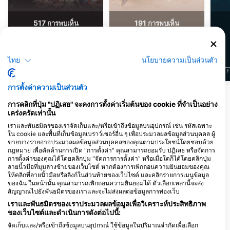
517
191
การพบเห็น
การพบเห็น
ไทย
นโยบายความเป็นส่วนตัว
J
F
M
A
M
J
J
A
S
O
N
D
J
F
M
A
M
J
J
A
S
O
N
D
J
F
การตั้งค่าความเป็นส่วนตัว
แสดงสัตว์เพิ่มเติม
การคลิกที่ปุ่ม "ปฏิเสธ" จะคงการตั้งค่าเริ่มต้นของ cookie ที่จำเป็นอย่าง
เคร่งครัดเท่านั้น
ศูนย์ดำน้ำที่ให้บริการ ณ จุดดำน้ำแห่งนี้
เราและพันธมิตรของเราจัดเก็บและ/หรือเข้าถึงข้อมูลบนอุปกรณ์ เช่น รหัสเฉพาะ
ใน cookie และพื้นที่เก็บข้อมูลเบราว์เซอร์อื่น ๆ เพื่อประมวลผลข้อมูลส่วนบุคคล ผู้
ขายบางรายอาจประมวลผลข้อมูลส่วนบุคคลของคุณตามประโยชน์โดยชอบด้วย
กฎหมาย เพื่อคัดค้านการเปิด "การตั้งค่า" คุณสามารถยอมรับ ปฏิเสธ หรือจัดการ
Extra Divers Fayrouz
การตั้งค่าของคุณได้โดยคลิกปุ่ม "จัดการการตั้งค่า" หรือเมื่อใดก็ได้โดยคลิกปุ่ม
ลายนิ้วมือที่มุมล่างซ้ายของเว็บไซต์ หากต้องการเพิกถอนความยินยอมของคุณ
Three Corners Fayrouz Plaza
Extra Divers El Quseir,
Resort, 00000 3 km South of Port
ให้คลิกที่ลายนิ้วมือหรือลิงก์ในส่วนท้ายของเว็บไซต์ และคลิกรายการเมนูข้อมูล
Mövenpick Resort
Ghalib, อียิปต์
ของฉัน ในหน้านั้น คุณสามารถเพิกถอนความยินยอมได้ ตัวเลือกเหล่านี้จะส่ง
Mövenpick Resort, 84712 El Quseir,
สัญญาณไปยังพันธมิตรของเราและจะไม่ส่งผลต่อข้อมูลการท่องเว็บ
อียิปต์
เราและพันธมิตรของเราประมวลผลข้อมูลเพื่อวิเคราะห์ประสิทธิภาพ
ของเว็บไซต์และดำเนินการดังต่อไปนี้:
Sea World Diving Center
จัดเก็บและ/หรือเข้าถึงข้อมูลบนอุปกรณ์ ใช้ข้อมูลในปริมาณจำกัดเพื่อเลือก