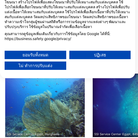
Three Corners Sea Beach,
marsa alam happy li
โฆษณา สร้างโปรไฟล์เพื่อแสดงโฆษณาที่ปรับให้เหมาะสมกับแต่ละบุคคล ใช้
0100 Marsa Alam, อียิปต์
hotel _Kilo 32 South
โปรไฟล์เพื่อเลือกโฆษณาที่ปรับให้เหมาะสมกับแต่ละบุคคล สร้างโปรไฟล์เพื่อปรับ
Marsa Alam, อียิปต์
แต่งเนื้อหาให้เหมาะสมกับแต่ละบุคคล ใช้โปรไฟล์เพื่อเลือกเนื้อหาที่ปรับให้เหมาะ
Orca Dive Club Moreen Beach
สมกับแต่ละบุคคล วัดผลประสิทธิภาพของโฆษณา วัดผลประสิทธิภาพของเนื้อหา
ทำความเข้าใจกลุ่มผู้ชมผ่านสถิติหรือการรวมข้อมูลจากแหล่งต่างๆ พัฒนาและ
Concorde Moreen Beach
ORCA Dive Club Sh
Hotel Marsa Alam, 00000
Bay, 0000 Marsa Al
ปรับปรุงบริการ ใช้ข้อมูลในปริมาณจำกัดเพื่อเลือกเนื้อหา
Marsa Alam, อียิปต์
อียิปต์
คุณสามารถดูข้อมูลเพิ่มเติมเกี่ยวกับการใช้ข้อมูลโดย Google ได้ที่นี่:
Extra Divers Equinox
https://business.safety.google/privacy/
Three Corners Equinox,
Villa 5, Eng Ahmed 
ข้อมูลอาจถูกแบ่งปันนอกสหภาพยุโรปและส่งไปยังสหรัฐอเมริกา
26694 Marsa Alam, อียิปต์
St, 1111 Hurghada, อี
ความยินยอมของคุณและนโยบาย cookie มีผลกับเว็บไซต์/แอปนี้เท่านั้น
ยอมรับทั้งหมด
ปฏิเสธ
ดูรายชื่อพันธมิตร (1 ผู้จำหน่าย IAB)
สถานที่ดำน้ำ ในบริเวณใกล้เคียง
ไม่ ทำการปรับแต่ง
เราใช้ข้อมูลของคุณเพื่อวัตถุประสงค์ดังต่อไปนี้:
วัตถุประสงค์ในการประมวลผลของ IAB:
Store and/or access information on a device
Use limited data to select advertising
Create profiles for personalised advertising
Use profiles to select personalised
advertising
SSI Service Center Egypt, Hurghada
SSI Service Center Egypt, 84