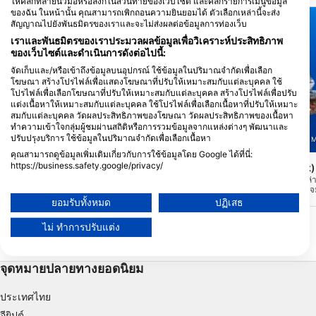
ให้คลิกที่ลายนิ้วมือหรือลิงก์ในส่วนท้ายของเว็บไซต์ และคลิกรายการเมนูข้อมูล
ของฉัน ในหน้านั้น คุณสามารถเพิกถอนความยินยอมได้ ตัวเลือกเหล่านี้จะส่ง
สัญญาณไปยังพันธมิตรของเราและจะไม่ส่งผลต่อข้อมูลการท่องเว็บ
เราและพันธมิตรของเราประมวลผลข้อมูลเพื่อวิเคราะห์ประสิทธิภาพ
ของเว็บไซต์และดำเนินการดังต่อไปนี้:
จัดเก็บและ/หรือเข้าถึงข้อมูลบนอุปกรณ์ ใช้ข้อมูลในปริมาณจำกัดเพื่อเลือก
โฆษณา สร้างโปรไฟล์เพื่อแสดงโฆษณาที่ปรับให้เหมาะสมกับแต่ละบุคคล ใช้
โปรไฟล์เพื่อเลือกโฆษณาที่ปรับให้เหมาะสมกับแต่ละบุคคล สร้างโปรไฟล์เพื่อปรับ
แต่งเนื้อหาให้เหมาะสมกับแต่ละบุคคล ใช้โปรไฟล์เพื่อเลือกเนื้อหาที่ปรับให้เหมาะ
สมกับแต่ละบุคคล วัดผลประสิทธิภาพของโฆษณา วัดผลประสิทธิภาพของเนื้อหา
ทำความเข้าใจกลุ่มผู้ชมผ่านสถิติหรือการรวมข้อมูลจากแหล่งต่างๆ พัฒนาและ
ปรับปรุงบริการ ใช้ข้อมูลในปริมาณจำกัดเพื่อเลือกเนื้อหา
SeaUrchin Diving Center Mauritius, 90502 Flic en
SeaUrchin Diving Center M
Flac
คุณสามารถดูข้อมูลเพิ่มเติมเกี่ยวกับการใช้ข้อมูลโดย Google ได้ที่นี่:
https://business.safety.google/privacy/
L’Orient, Wreck
Tian Xiang (Wreck
(★4.5)
ข้อมูลอาจถูกแบ่งปันนอกสหภาพยุโรปและส่งไปยังสหรัฐอเมริกา
ดำน้ำชมซากเรือที่สวยงามที่ระดับความลึก
นี่คือซากเรืออัปปางใหม่ล
สูงสุด 43 ม. เรือ L'Orient จมลงเหมือนแนว
ของเรา เรือ Tian Xiang 
ความยินยอมของคุณและนโยบาย cookie มีผลกับเว็บไซต์/แอปนี้เท่านั้น
ปะการังเทียมนอกชายฝั่ง Flic en Flac น่า
มิถุนายน 2558 ในฐานะซา
ยอมรับทั้งหมด
ปฏิเสธ
เสียดายที่ไม่ใช่สถานที่ที่เข้าชมบ่อยเกินไป
ตั้งอยู่ที่ระดับความลึก 45
ดูรายชื่อพันธมิตร (1 ผู้จำหน่าย IAB)
เนื่องจากมีความลึกแต่สามารถเข้าถึงได้ นัก
ไม่ ทำการปรับแต่ง
เราใช้ข้อมูลของคุณเพื่อวัตถุประสงค์ดังต่อไปนี้:
ดำน้ำ ที่มีประสบการณ์เท่านั้น
วัตถุประสงค์ในการประมวลผลของ IAB:
จุดหมายปลายทางยอดนิยม
Store and/or access information on a device
Use limited data to select advertising
ประเทศไทย
อียิปต์