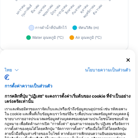
ศูนย์ดำน้ำที่ให้บริการ ณ จุดดำน้ำแห่งนี้
ไทย
นโยบายความเป็นส่วนตัว
SunDivers Ltd
การตั้งค่าความเป็นส่วนตัว
La Pirogue Hotel, Wolmar, 90504
Flic en Flac, มอริเชียส
SeaUrchin Diving Center
การคลิกที่ปุ่ม "ปฏิเสธ" จะคงการตั้งค่าเริ่มต้นของ cookie ที่จำเป็นอย่าง
Mauritius, SSI Diamond
เคร่งครัดเท่านั้น
Trainer Center
เราและพันธมิตรของเราจัดเก็บและ/หรือเข้าถึงข้อมูลบนอุปกรณ์ เช่น รหัสเฉพาะ
Ibis Court, Lot I, 90502 Flic en Flac,
มอริเชียส
ใน cookie และพื้นที่เก็บข้อมูลเบราว์เซอร์อื่น ๆ เพื่อประมวลผลข้อมูลส่วนบุคคล ผู้
ขายบางรายอาจประมวลผลข้อมูลส่วนบุคคลของคุณตามประโยชน์โดยชอบด้วย
กฎหมาย เพื่อคัดค้านการเปิด "การตั้งค่า" คุณสามารถยอมรับ ปฏิเสธ หรือจัดการ
การตั้งค่าของคุณได้โดยคลิกปุ่ม "จัดการการตั้งค่า" หรือเมื่อใดก็ได้โดยคลิกปุ่ม
สถานที่ดำน้ำ ในบริเวณใกล้เคียง
ลายนิ้วมือที่มุมล่างซ้ายของเว็บไซต์ หากต้องการเพิกถอนความยินยอมของคุณ