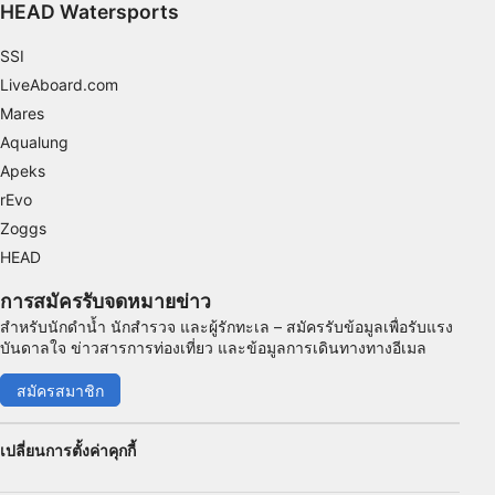
HEAD Watersports
Identify devices based on information
actively requested
SSI
LiveAboard.com
วัตถุประสงค์ในการประมวลผลที่ไม่ใช่ของ IAB:
Mares
จำเป็น
Aqualung
ประสิทธิภาพการทำงาน
Apeks
rEvo
การทำงาน
Zoggs
HEAD
การโฆษณา
การสมัครรับจดหมายข่าว
สำหรับนักดำน้ำ นักสำรวจ และผู้รักทะเล – สมัครรับข้อมูลเพื่อรับแรง
บันดาลใจ ข่าวสารการท่องเที่ยว และข้อมูลการเดินทางทางอีเมล
สมัครสมาชิก
เปลี่ยนการตั้งค่าคุกกี้