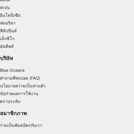
Create profiles for personalised advertising
สเปน
อินโดนีเซีย
Use profiles to select personalised
advertising
ฟลอริดา
ฟิลิปปินส์
Create profiles to personalise content
เม็กซิโก
Use profiles to select personalised content
มัลดีฟส์
บริษัท
Measure advertising performance
Blue Oceans
Measure content performance
คำถามที่พบบ่อย (FAQ)
Understand audiences through statistics or
นโยบายความเป็นส่วนตัว
combinations of data from different sources
ข้อกำหนดการใช้งาน
Develop and improve services
ตราประทับ
Use limited data to select content
สมาชิกภาพ
คุณสมบัติพิเศษของ IAB:
ร่วมเป็นพันธมิตรกับเรา
Use precise geolocation data