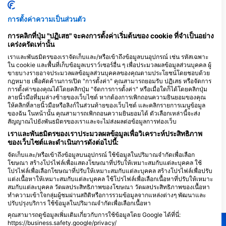
การตั้งค่าความเป็นส่วนตัว
การคลิกที่ปุ่ม "ปฏิเสธ" จะคงการตั้งค่าเริ่มต้นของ cookie ที่จำเป็นอย่าง
CIP Marseille
เคร่งครัดเท่านั้น
Port de la Pointe Rouge, 13008
MARSEILLE, ฝรั่งเศส
เราและพันธมิตรของเราจัดเก็บและ/หรือเข้าถึงข้อมูลบนอุปกรณ์ เช่น รหัสเฉพาะ
ใน cookie และพื้นที่เก็บข้อมูลเบราว์เซอร์อื่น ๆ เพื่อประมวลผลข้อมูลส่วนบุคคล ผู้
ขายบางรายอาจประมวลผลข้อมูลส่วนบุคคลของคุณตามประโยชน์โดยชอบด้วย
กฎหมาย เพื่อคัดค้านการเปิด "การตั้งค่า" คุณสามารถยอมรับ ปฏิเสธ หรือจัดการ
UCPA Cap Croisette
การตั้งค่าของคุณได้โดยคลิกปุ่ม "จัดการการตั้งค่า" หรือเมื่อใดก็ได้โดยคลิกปุ่ม
chemin des Croisettes,
ลายนิ้วมือที่มุมล่างซ้ายของเว็บไซต์ หากต้องการเพิกถอนความยินยอมของคุณ
13008 MARSEILLE, ฝรั่งเศส
ให้คลิกที่ลายนิ้วมือหรือลิงก์ในส่วนท้ายของเว็บไซต์ และคลิกรายการเมนูข้อมูล
ของฉัน ในหน้านั้น คุณสามารถเพิกถอนความยินยอมได้ ตัวเลือกเหล่านี้จะส่ง
สัญญาณไปยังพันธมิตรของเราและจะไม่ส่งผลต่อข้อมูลการท่องเว็บ
เราและพันธมิตรของเราประมวลผลข้อมูลเพื่อวิเคราะห์ประสิทธิภาพ
ของเว็บไซต์และดำเนินการดังต่อไปนี้:
จัดเก็บและ/หรือเข้าถึงข้อมูลบนอุปกรณ์ ใช้ข้อมูลในปริมาณจำกัดเพื่อเลือก
โฆษณา สร้างโปรไฟล์เพื่อแสดงโฆษณาที่ปรับให้เหมาะสมกับแต่ละบุคคล ใช้
โปรไฟล์เพื่อเลือกโฆษณาที่ปรับให้เหมาะสมกับแต่ละบุคคล สร้างโปรไฟล์เพื่อปรับ
แต่งเนื้อหาให้เหมาะสมกับแต่ละบุคคล ใช้โปรไฟล์เพื่อเลือกเนื้อหาที่ปรับให้เหมาะ
สมกับแต่ละบุคคล วัดผลประสิทธิภาพของโฆษณา วัดผลประสิทธิภาพของเนื้อหา
ทำความเข้าใจกลุ่มผู้ชมผ่านสถิติหรือการรวมข้อมูลจากแหล่งต่างๆ พัฒนาและ
สถานที่ดำน้ำ ในบริเวณใกล้เคียง
ปรับปรุงบริการ ใช้ข้อมูลในปริมาณจำกัดเพื่อเลือกเนื้อหา
คุณสามารถดูข้อมูลเพิ่มเติมเกี่ยวกับการใช้ข้อมูลโดย Google ได้ที่นี่:
https://business.safety.google/privacy/