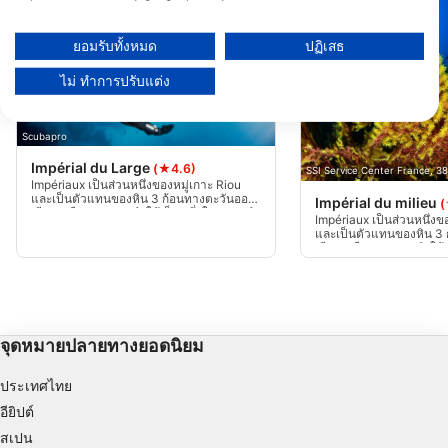
ข้อมูลอาจถูกแบ่งปันนอกสหภาพยุโรปและส่งไปยังสหรัฐอเมริกา
ความยินยอมของคุณและนโยบาย cookie มีผลกับเว็บไซต์/แอปนี้เท่านั้น
ยอมรับทั้งหมด
ปฏิเสธ
ดูรายชื่อพันธมิตร (1 ผู้จำหน่าย IAB)
ไม่ ทำการปรับแต่ง
เราใช้ข้อมูลของคุณเพื่อวัตถุประสงค์ดังต่อไปนี้:
วัตถุประสงค์ในการประมวลผลของ IAB:
Store and/or access information on a device
Scubapro
Impérial du Large
(★4.6)
SSI Service Center France, 
Use limited data to select advertising
Impériaux เป็นส่วนหนึ่งของหมู่เกาะ Riou
และเป็นตัวแทนของหิน 3 ก้อนทางตะวันออก
Impérial du milieu
(
เฉียงเหนือของเกาะ ทำให้เป็นหนึ่งในแหล่งดำ
Create profiles for personalised advertising
Impériaux เป็นส่วนหนึ่งข
น้ำที่มีชื่อเสียงที่สุดในมาร์เซย์
และเป็นตัวแทนของหิน 3
เฉียงเหนือของเกาะ ทำให้
Use profiles to select personalised
น้ำที่มีชื่อเสียงที่สุดของมา
milieu ตั้งอยู่ตรงกลางของ
advertising
ของมัน
Create profiles to personalise content
จุดหมายปลายทางยอดนิยม
Use profiles to select personalised content
ประเทศไทย
Measure advertising performance
อียิปต์
สเปน
Measure content performance