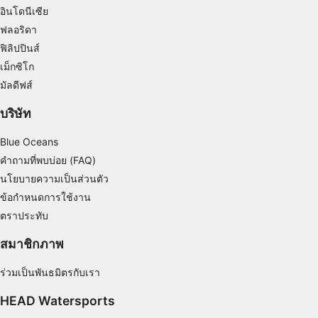
อินโดนีเซีย
Understand audiences through statistics or
ฟลอริดา
combinations of data from different sources
ฟิลิปปินส์
Develop and improve services
เม็กซิโก
มัลดีฟส์
Use limited data to select content
บริษัท
คุณสมบัติพิเศษของ IAB:
Use precise geolocation data
Blue Oceans
คำถามที่พบบ่อย (FAQ)
Identify devices based on information
นโยบายความเป็นส่วนตัว
actively requested
ข้อกำหนดการใช้งาน
วัตถุประสงค์ในการประมวลผลที่ไม่ใช่ของ IAB:
ตราประทับ
จำเป็น
สมาชิกภาพ
ประสิทธิภาพการทำงาน
ร่วมเป็นพันธมิตรกับเรา
การทำงาน
HEAD Watersports
การโฆษณา