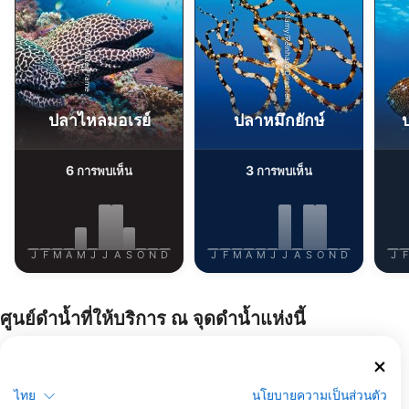
Alamy/Reinhard Dirscherl
Alamy-WaterFrame
ปลาไหลมอเรย์
ปลาหมึกยักษ์
ป
6
3
การพบเห็น
การพบเห็น
J
F
M
A
M
J
J
A
S
O
N
D
J
F
M
A
M
J
J
A
S
O
N
D
J
F
ศูนย์ดำน้ำที่ให้บริการ ณ จุดดำน้ำแห่งนี้
ATELIER DE LA MER
Port de la Pointe Rouge, 13008
ไทย
นโยบายความเป็นส่วนตัว
MARSEILLE, ฝรั่งเศส