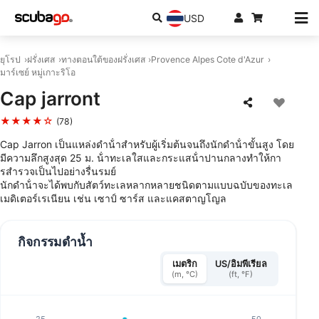
USD
ยุโรป
ฝรั่งเศส
ทางตอนใต้ของฝรั่งเศส
Provence Alpes Cote d'Azur
มาร์เซย์ หมู่เกาะริโอ
Cap jarront
★★★★☆
(78)
Cap Jarron เป็นแหล่งดําน้ําสําหรับผู้เริ่มต้นจนถึงนักดําน้ําขั้นสูง โดย
มีความลึกสูงสุด 25 ม. น้ําทะเลใสและกระแสน้ําปานกลางทําให้กา
รสํารวจเป็นไปอย่างรื่นรมย์
นักดําน้ําจะได้พบกับสัตว์ทะเลหลากหลายชนิดตามแบบฉบับของทะเล
เมดิเตอร์เรเนียน เช่น เซาป์ ซาร์ส และแคสตาญโญล
กิจกรรมดำน้ำ
เมตริก
US/อิมพีเรียล
(m, °C)
(ft, °F)