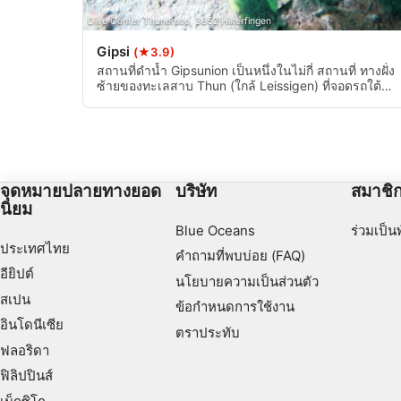
Dive Center Thunersee, 3652 Hilterfingen
Gipsi
(★3.9)
สถานที่ดำน้ำ Gipsunion เป็นหนึ่งในไม่กี่ สถานที่ ทางฝั่ง
ซ้ายของทะเลสาบ Thun (ใกล้ Leissigen) ที่จอดรถใต้
สะพานช่วยให้สามารถเตรียมอุปกรณ์ได้แบบแห้ง บันได
ช่วยให้เข้าถึงได้ง่าย การดำน้ำสามารถทำได้ในทิศทาง
ของ Interlaken และ Thun
จุดหมายปลายทางยอด
บริษัท
สมาชิ
นิยม
Blue Oceans
ร่วมเป็น
ประเทศไทย
คำถามที่พบบ่อย (FAQ)
อียิปต์
นโยบายความเป็นส่วนตัว
สเปน
ข้อกำหนดการใช้งาน
อินโดนีเซีย
ตราประทับ
ฟลอริดา
ฟิลิปปินส์