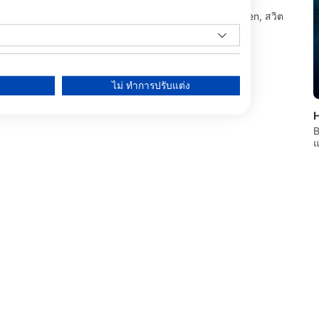
Dive Center Thunersee
Hübelistrasse 1, 3652 Hilterfingen, สวิต
เซอร์แลนด์
2 Muenchenstein,
ไม่ ทำการปรับแต่ง
B
แ
data from different sources