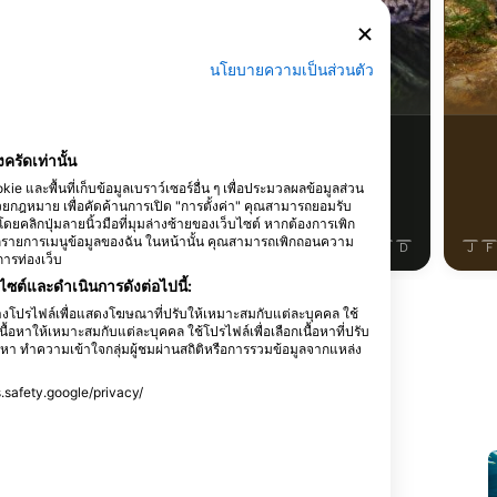
AdobeStock-mirecca
นโยบายความเป็นส่วนตัว
Pike
เบอร์บอต
23
ารพบเห็น
การพบเห็น
งครัดเท่านั้น
 และพื้นที่เก็บข้อมูลเบราว์เซอร์อื่น ๆ เพื่อประมวลผลข้อมูลส่วน
ฎหมาย เพื่อคัดค้านการเปิด "การตั้งค่า" คุณสามารถยอมรับ
้โดยคลิกปุ่มลายนิ้วมือที่มุมล่างซ้ายของเว็บไซต์ หากต้องการเพิก
ิกรายการเมนูข้อมูลของฉัน ในหน้านั้น คุณสามารถเพิกถอนความ
J
J
A
S
O
N
D
J
F
M
A
M
J
J
A
S
O
N
D
J
F
การท่องเว็บ
ซต์และดำเนินการดังต่อไปนี้:
ร้างโปรไฟล์เพื่อแสดงโฆษณาที่ปรับให้เหมาะสมกับแต่ละบุคคล ใช้
ื้อหาให้เหมาะสมกับแต่ละบุคคล ใช้โปรไฟล์เพื่อเลือกเนื้อหาที่ปรับ
า ทำความเข้าใจกลุ่มผู้ชมผ่านสถิติหรือการรวมข้อมูลจากแหล่ง
ss.safety.google/privacy/