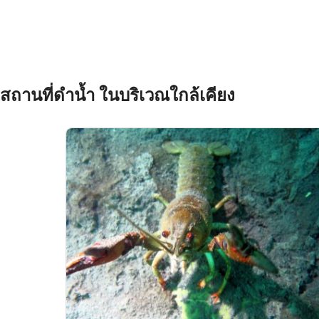
Use limited data to select content
คุณสมบัติพิเศษของ IAB:
Use precise geolocation data
Identify devices based on information actively requested
สถานที่ดำน้ำ ในบริเวณใกล้เคียง
วัตถุประสงค์ในการประมวลผลที่ไม่ใช่ของ IAB:
จำเป็น
ประสิทธิภาพการทำงาน
การทำงาน
การโฆษณา