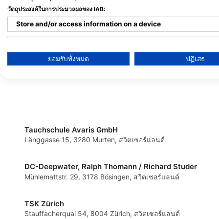
วัตถุประสงค์ในการประมวลผลของ IAB:
Dive Point GmbH, Iris Infanger
Funny Diving GmbH,
Dominik Aeberhard
Tauchcontainer.ch
Store and/or access information on a device
Chli Ebnet 1, 6403 Kuessnacht, สวิตเซอร์
Bahnhofstrasse 4, 414
แลนด์
สวิตเซอร์แลนด์
Use limited data to select advertising
ยอมรับทั้งหมด
ปฏิเสธ
Create profiles for personalised advertising
Use profiles to select personalised advertising
Create profiles to personalise content
Use profiles to select personalised content
Tauchschule Avaris GmbH
Länggasse 15, 3280 Murten, สวิตเซอร์แลนด์
Measure advertising performance
Measure content performance
DC-Deepwater, Ralph Thomann / Richard Studer
Mühlemattstr. 29, 3178 Bösingen, สวิตเซอร์แลนด์
Understand audiences through statistics or combinations of 
TSK Zürich
Develop and improve services
Stauffacherquai 54, 8004 Zürich, สวิตเซอร์แลนด์