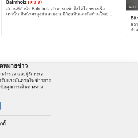
Balmholz
(★3.9)
Dive C
สถานที่ดำน้ำ Balmholz สามารถเข้าถึงได้โดยทางเรือ
เท่านั้น มีหน้าผาสูงชันสวยงามมีก้อนหินและกิ่งก้านใหญ่
Bä
ทัศนวิสัยมักจะไม่สดใสนัก
สถา
กำแ
อย่
จดหมายข่าว
ักสำรวจ และผู้รักทะเล –
ื่อรับแรงบันดาลใจ ข่าวสาร
ะข้อมูลการเดินทางทาง
กกี้