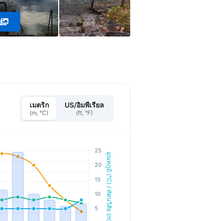
เมตริก
US/อิมพีเรียล
(m, °C)
(ft, °F)