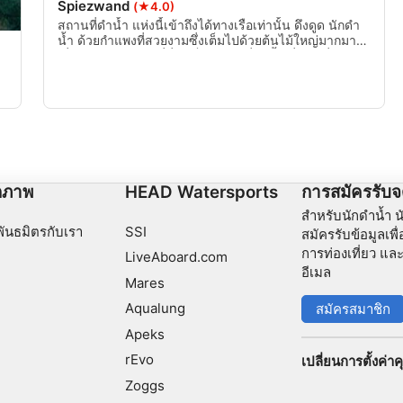
Spiezwand
(★4.0)
สถานที่ดำน้ำ แห่งนี้เข้าถึงได้ทางเรือเท่านั้น ดึงดูด นักดำ
น้ำ ด้วยกำแพงที่สวยงามซึ่งเต็มไปด้วยต้นไม้ใหญ่มากมาย
เนื่องจากทัศนวิสัย ที่นี่จึงเป็น สถานที่ดำน้ำ ที่ยอดเยี่ยมใน
ฤดูหนาว
กภาพ
HEAD Watersports
การสมัครรับ
สำหรับนักดำน้ำ น
พันธมิตรกับเรา
SSI
สมัครรับข้อมูลเพ
การท่องเที่ยว แล
LiveAboard.com
อีเมล
Mares
Aqualung
สมัครสมาชิก
Apeks
rEvo
เปลี่ยนการตั้งค่าคุ
Zoggs