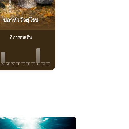
iStock-MikeLane45
ปลาหัววัวยุโรป
7
การพบเห็น
M
A
M
J
J
A
S
O
N
D