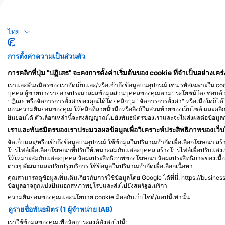
iStock-abadonian
iStock-jpa1999
ไทย
Perch
การตั้งค่าความเป็นส่วนตัว
161
24
การพบเห็น
ก
การคลิกที่ปุ่ม "ปฏิเสธ" จะคงการตั้งค่าเริ่มต้นของ cookie ที่จำเป็นอย่างเคร่
เราและพันธมิตรของเราจัดเก็บและ/หรือเข้าถึงข้อมูลบนอุปกรณ์ เช่น รหัสเฉพาะใน cookie
บุคคล ผู้ขายบางรายอาจประมวลผลข้อมูลส่วนบุคคลของคุณตามประโยชน์โดยชอบด้วยก
ปฏิเสธ หรือจัดการการตั้งค่าของคุณได้โดยคลิกปุ่ม "จัดการการตั้งค่า" หรือเมื่อใดก็ได
ถอนความยินยอมของคุณ ให้คลิกที่ลายนิ้วมือหรือลิงก์ในส่วนท้ายของเว็บไซต์ และคล
J
F
M
A
M
J
J
A
S
O
N
D
J
F
M
A
M
ยินยอมได้ ตัวเลือกเหล่านี้จะส่งสัญญาณไปยังพันธมิตรของเราและจะไม่ส่งผลต่อข้อมูล
เราและพันธมิตรของเราประมวลผลข้อมูลเพื่อวิเคราะห์ประสิทธิภาพของเว็บไ
จัดเก็บและ/หรือเข้าถึงข้อมูลบนอุปกรณ์ ใช้ข้อมูลในปริมาณจำกัดเพื่อเลือกโฆษณา ส
โปรไฟล์เพื่อเลือกโฆษณาที่ปรับให้เหมาะสมกับแต่ละบุคคล สร้างโปรไฟล์เพื่อปรับแต่งเน
ให้เหมาะสมกับแต่ละบุคคล วัดผลประสิทธิภาพของโฆษณา วัดผลประสิทธิภาพของเนื้อห
ต่างๆ พัฒนาและปรับปรุงบริการ ใช้ข้อมูลในปริมาณจำกัดเพื่อเลือกเนื้อหา
ศูนย์ดำน้ำที่ให้บริการ ณ จุดดำน้ำแห่งนี้
คุณสามารถดูข้อมูลเพิ่มเติมเกี่ยวกับการใช้ข้อมูลโดย Google ได้ที่นี่: https://busine
ข้อมูลอาจถูกแบ่งปันนอกสหภาพยุโรปและส่งไปยังสหรัฐอเมริกา
ความยินยอมของคุณและนโยบาย cookie มีผลกับเว็บไซต์/แอปนี้เท่านั้น
ดูรายชื่อพันธมิตร (1 ผู้จำหน่าย IAB)
เราใช้ข้อมูลของคุณเพื่อวัตถุประสงค์ดังต่อไปนี้: