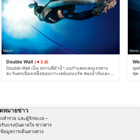
Mares
Mares,
Double Wall
We
(★3.8)
Double Wall เป็น สถานที่ดำน้ำ บนกำแพงแห่งแรกทาง
จุด
ตะวันตกเฉียงเหนือของเกาะเคย์แมนบรัค ฟองน้ำถังและ
ฟุต
ปะการังหลากสีสันที่รายล้อมไปด้วยฝูงปลาและเต่านานา
อยู
ชนิด
จดหมายข่าว
ักสำรวจ และผู้รักทะเล –
ื่อรับแรงบันดาลใจ ข่าวสาร
ะข้อมูลการเดินทางทาง