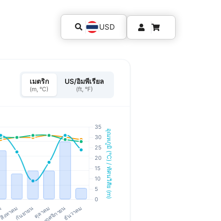
USD
เมตริก
US/อิมพีเรียล
(m, °C)
(ft, °F)