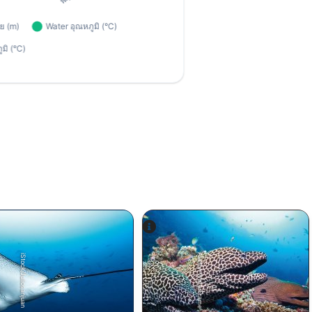
Alamy-WaterFrame
iStock/Juliosanjuan