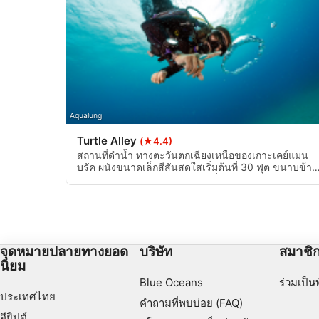
Develop and improve services
Use limited data to select content
คุณสมบัติพิเศษของ IAB:
Use precise geolocation data
Aqualung
Identify devices based on information actively requested
Turtle Alley
(★4.4)
สถานที่ดำน้ำ ทางตะวันตกเฉียงเหนือของเกาะเคย์แมน
วัตถุประสงค์ในการประมวลผลที่ไม่ใช่ของ IAB:
บรัค ผนังขนาดเล็กสีสันสดใสเริ่มต้นที่ 30 ฟุต ขนาบข้าง
จำเป็น
ด้วยทรายสีเงินและกลุ่มปะการังที่ความลึก 55 ถึง 65 ฟุต
ประสิทธิภาพการทำงาน
การทำงาน
จุดหมายปลายทางยอด
บริษัท
สมาชิ
นิยม
การโฆษณา
Blue Oceans
ร่วมเป็น
ประเทศไทย
คำถามที่พบบ่อย (FAQ)
อียิปต์