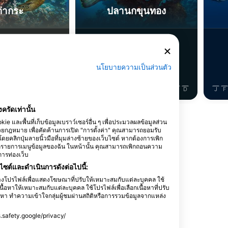
ต่ากระ
ปลานกขุนทอง
5
ารพบเห็น
การพบเห็น
นโยบายความเป็นส่วนตัว
J
J
A
S
O
N
D
J
F
M
A
M
J
J
A
S
O
N
D
J
F
งครัดเท่านั้น
แสดงสัตว์เพิ่มเติม
 และพื้นที่เก็บข้อมูลเบราว์เซอร์อื่น ๆ เพื่อประมวลผลข้อมูลส่วน
ฎหมาย เพื่อคัดค้านการเปิด "การตั้งค่า" คุณสามารถยอมรับ
้โดยคลิกปุ่มลายนิ้วมือที่มุมล่างซ้ายของเว็บไซต์ หากต้องการเพิก
ิกรายการเมนูข้อมูลของฉัน ในหน้านั้น คุณสามารถเพิกถอนความ
การท่องเว็บ
ซต์และดำเนินการดังต่อไปนี้:
ร้างโปรไฟล์เพื่อแสดงโฆษณาที่ปรับให้เหมาะสมกับแต่ละบุคคล ใช้
ื้อหาให้เหมาะสมกับแต่ละบุคคล ใช้โปรไฟล์เพื่อเลือกเนื้อหาที่ปรับ
า ทำความเข้าใจกลุ่มผู้ชมผ่านสถิติหรือการรวมข้อมูลจากแหล่ง
ss.safety.google/privacy/