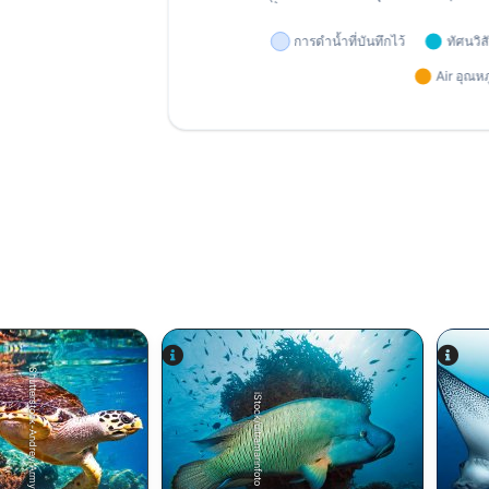
Shutterstock-Andrey Armyagov
iStock/ultramarinfoto