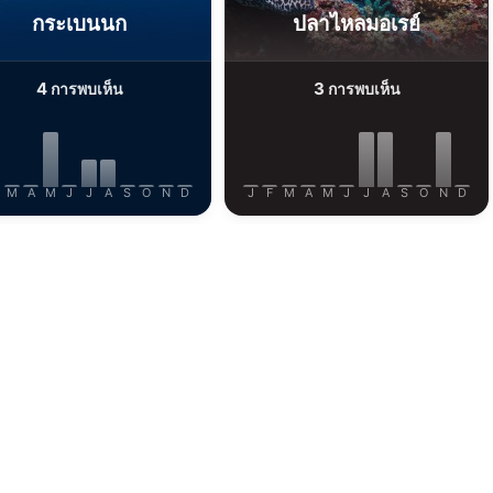
กระเบนนก
ปลาไหลมอเรย์
4
3
การพบเห็น
การพบเห็น
M
A
M
J
J
A
S
O
N
D
J
F
M
A
M
J
J
A
S
O
N
D