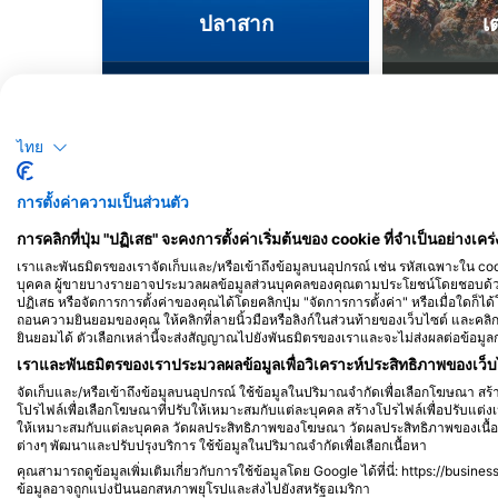
ปลาสาก
เ
8
6
การพบเห็น
ก
ไทย
J
F
M
A
M
J
J
A
S
O
N
D
J
F
M
A
M
การตั้งค่าความเป็นส่วนตัว
การคลิกที่ปุ่ม "ปฏิเสธ" จะคงการตั้งค่าเริ่มต้นของ cookie ที่จำเป็นอย่างเคร่
เราและพันธมิตรของเราจัดเก็บและ/หรือเข้าถึงข้อมูลบนอุปกรณ์ เช่น รหัสเฉพาะใน cookie
บุคคล ผู้ขายบางรายอาจประมวลผลข้อมูลส่วนบุคคลของคุณตามประโยชน์โดยชอบด้วยก
ปฏิเสธ หรือจัดการการตั้งค่าของคุณได้โดยคลิกปุ่ม "จัดการการตั้งค่า" หรือเมื่อใดก็ได
ถอนความยินยอมของคุณ ให้คลิกที่ลายนิ้วมือหรือลิงก์ในส่วนท้ายของเว็บไซต์ และคล
ยินยอมได้ ตัวเลือกเหล่านี้จะส่งสัญญาณไปยังพันธมิตรของเราและจะไม่ส่งผลต่อข้อมูล
เราและพันธมิตรของเราประมวลผลข้อมูลเพื่อวิเคราะห์ประสิทธิภาพของเว็บไ
ศูนย์ดำน้ำที่ให้บริการ ณ จุดดำน้ำแห่งนี้
จัดเก็บและ/หรือเข้าถึงข้อมูลบนอุปกรณ์ ใช้ข้อมูลในปริมาณจำกัดเพื่อเลือกโฆษณา ส
โปรไฟล์เพื่อเลือกโฆษณาที่ปรับให้เหมาะสมกับแต่ละบุคคล สร้างโปรไฟล์เพื่อปรับแต่งเน
ให้เหมาะสมกับแต่ละบุคคล วัดผลประสิทธิภาพของโฆษณา วัดผลประสิทธิภาพของเนื้อห
ต่างๆ พัฒนาและปรับปรุงบริการ ใช้ข้อมูลในปริมาณจำกัดเพื่อเลือกเนื้อหา
คุณสามารถดูข้อมูลเพิ่มเติมเกี่ยวกับการใช้ข้อมูลโดย Google ได้ที่นี่: https://busine
ข้อมูลอาจถูกแบ่งปันนอกสหภาพยุโรปและส่งไปยังสหรัฐอเมริกา