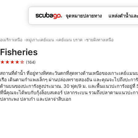
จุดหมายปลายทาง
แหล่งดำน้ำและ
อเมริกาเหนือ
หมู่เกาะเคย์เเมน
เคย์แมน บราค
ชายฝั่งทางเหนือ
Fisheries
★★★★☆
(164)
สถานที่ดำน้ำ ที่อยู่ทางทิศตะวันตกที่สุดทางด้านเหนือของเกาะเคย์แม
เรือ เดินตามกำแพงเล็กๆ ผ่านปล่องทรายสองอัน และคุณจะไปถึงปะกา
ด้านบนของปะการังสูงประมาณ. 30 ฟุต/9 ม. และพื้นแนวปะการังอยู่ที่ 
ที่นี่คุณจะได้พบกับกุ้งล็อบสเตอร์ ปลากระเบน รวมถึงปลาตามแนวปะการั
ปลากะพง ปลาเก๋า และปลาจ่าสิบเอก