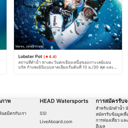
Mares, Janez Kranjc
Lobster Pot
(★4.4)
สถานที่ดำน้ำ ทางตะวันตกเฉียงเหนือของเกาะเคย์แมน
บรัค กำแพงมินิแบบลาดเอียงเริ่มต้นที่ 10 ม./30 ฟุต และ
บรรจบกับทรายที่ความลึก 16 ม. ถึง 20 ม./55 ถึง 65 ฟุต มี
ปะการังเป็นหย่อม ๆ ล้อมรอบมินิวอลล์
กภาพ
HEAD Watersports
การสมัครรับ
สำหรับนักดำน้ำ น
พันธมิตรกับเรา
SSI
สมัครรับข้อมูลเพ
การท่องเที่ยว แล
LiveAboard.com
อีเมล