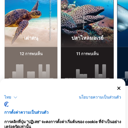
Shutterstock-Shane Myers Photography
Alamy-WaterFrame
เต่าตนุ
ปลาไหลมอเรย์
12
11
การพบเห็น
การพบเห็น
J
F
M
A
M
J
J
A
S
O
N
D
J
F
M
A
M
J
J
A
S
O
N
D
J
F
แสดงสัตว์เพิ่มเติม
ไทย
นโยบายความเป็นส่วนตัว
ศูนย์ดำน้ำที่ให้บริการ ณ จุดดำน้ำแห่งนี้
การตั้งค่าความเป็นส่วนตัว
การคลิกที่ปุ่ม "ปฏิเสธ" จะคงการตั้งค่าเริ่มต้นของ cookie ที่จำเป็นอย่าง
เคร่งครัดเท่านั้น