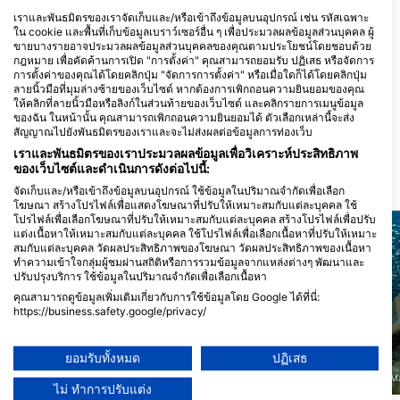
Ocean Warriors
Henveiru Meenaaz, 20006 Male’,
เราและพันธมิตรของเราจัดเก็บและ/หรือเข้าถึงข้อมูลบนอุปกรณ์ เช่น รหัสเฉพาะ
มัลดีฟส์
ใน cookie และพื้นที่เก็บข้อมูลเบราว์เซอร์อื่น ๆ เพื่อประมวลผลข้อมูลส่วนบุคคล ผู้
ขายบางรายอาจประมวลผลข้อมูลส่วนบุคคลของคุณตามประโยชน์โดยชอบด้วย
กฎหมาย เพื่อคัดค้านการเปิด "การตั้งค่า" คุณสามารถยอมรับ ปฏิเสธ หรือจัดการ
การตั้งค่าของคุณได้โดยคลิกปุ่ม "จัดการการตั้งค่า" หรือเมื่อใดก็ได้โดยคลิกปุ่ม
ลายนิ้วมือที่มุมล่างซ้ายของเว็บไซต์ หากต้องการเพิกถอนความยินยอมของคุณ
Other Divers @Dhiffushi
ให้คลิกที่ลายนิ้วมือหรือลิงก์ในส่วนท้ายของเว็บไซต์ และคลิกรายการเมนูข้อมูล
ของฉัน ในหน้านั้น คุณสามารถเพิกถอนความยินยอมได้ ตัวเลือกเหล่านี้จะส่ง
Finivaa Magu, 08030 Dhiffushi,
มัลดีฟส์
สัญญาณไปยังพันธมิตรของเราและจะไม่ส่งผลต่อข้อมูลการท่องเว็บ
เราและพันธมิตรของเราประมวลผลข้อมูลเพื่อวิเคราะห์ประสิทธิภาพ
ของเว็บไซต์และดำเนินการดังต่อไปนี้:
สถานที่ดำน้ำ ในบริเวณใกล้เคียง
จัดเก็บและ/หรือเข้าถึงข้อมูลบนอุปกรณ์ ใช้ข้อมูลในปริมาณจำกัดเพื่อเลือก
โฆษณา สร้างโปรไฟล์เพื่อแสดงโฆษณาที่ปรับให้เหมาะสมกับแต่ละบุคคล ใช้
โปรไฟล์เพื่อเลือกโฆษณาที่ปรับให้เหมาะสมกับแต่ละบุคคล สร้างโปรไฟล์เพื่อปรับ
แต่งเนื้อหาให้เหมาะสมกับแต่ละบุคคล ใช้โปรไฟล์เพื่อเลือกเนื้อหาที่ปรับให้เหมาะ
สมกับแต่ละบุคคล วัดผลประสิทธิภาพของโฆษณา วัดผลประสิทธิภาพของเนื้อหา
ทำความเข้าใจกลุ่มผู้ชมผ่านสถิติหรือการรวมข้อมูลจากแหล่งต่างๆ พัฒนาและ
ปรับปรุงบริการ ใช้ข้อมูลในปริมาณจำกัดเพื่อเลือกเนื้อหา
คุณสามารถดูข้อมูลเพิ่มเติมเกี่ยวกับการใช้ข้อมูลโดย Google ได้ที่นี่:
https://business.safety.google/privacy/
ข้อมูลอาจถูกแบ่งปันนอกสหภาพยุโรปและส่งไปยังสหรัฐอเมริกา
ความยินยอมของคุณและนโยบาย cookie มีผลกับเว็บไซต์/แอปนี้เท่านั้น
ยอมรับทั้งหมด
ปฏิเสธ
ดูรายชื่อพันธมิตร (1 ผู้จำหน่าย IAB)
Sub Oceanic at Hilton M
DivePoint Hudhuran Fushi, 20193 Male
ไม่ ทำการปรับแต่ง
เราใช้ข้อมูลของคุณเพื่อวัตถุประสงค์ดังต่อไปนี้: