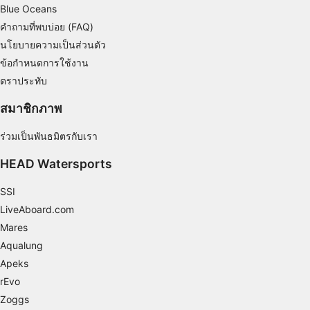
Blue Oceans
คำถามที่พบบ่อย (FAQ)
Use limited data to select content
นโยบายความเป็นส่วนตัว
คุณสมบัติพิเศษของ IAB:
ข้อกำหนดการใช้งาน
Use precise geolocation data
ตราประทับ
Identify devices based on information
สมาชิกภาพ
actively requested
วัตถุประสงค์ในการประมวลผลที่ไม่ใช่ของ IAB:
ร่วมเป็นพันธมิตรกับเรา
จำเป็น
HEAD Watersports
ประสิทธิภาพการทำงาน
SSI
LiveAboard.com
การทำงาน
Mares
การโฆษณา
Aqualung
Apeks
rEvo
Zoggs