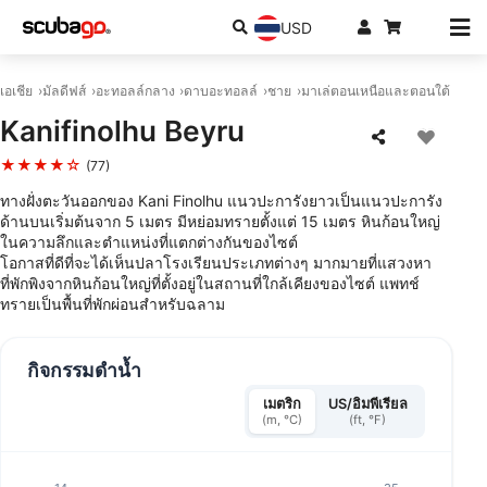
USD
เอเชีย
มัลดีฟส์
อะทอลล์กลาง
ดาบอะทอลล์
ชาย
มาเล่ตอนเหนือและตอนใต้
Kanifinolhu Beyru
★★★★☆
(77)
ทางฝั่งตะวันออกของ Kani Finolhu แนวปะการังยาวเป็นแนวปะการัง
ด้านบนเริ่มต้นจาก 5 เมตร มีหย่อมทรายตั้งแต่ 15 เมตร หินก้อนใหญ่
ในความลึกและตําแหน่งที่แตกต่างกันของไซต์
โอกาสที่ดีที่จะได้เห็นปลาโรงเรียนประเภทต่างๆ มากมายที่แสวงหา
ที่พักพิงจากหินก้อนใหญ่ที่ตั้งอยู่ในสถานที่ใกล้เคียงของไซต์ แพทช์
ทรายเป็นพื้นที่พักผ่อนสําหรับฉลาม
กิจกรรมดำน้ำ
เมตริก
US/อิมพีเรียล
(m, °C)
(ft, °F)