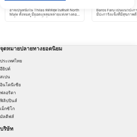
วัตถุประสงค์ในการประมวลผลของ IAB:
Nassimo Thila
Baros Faru
(★4.2)
(★4.8)
อาจเป็นหนึ่งใน Thilas ที่ดีที่สุดในพื้นที่ North
Baros Faru เป็นแนวปะการ
Store and/or access information on a device
Male ทั้งหมด มียอดแหลมหลายแห่งทางตอน
มีปะการังแข็งที่มีสุขภาพดี
เหนือของแม่น้ำธีลา ซึ่งมีปลาหลักอาศัยอยู่
สุดของทะเลสาบ Baros ภู
พร้อมด้วยปะการังที่สวยงามและกัลปังหา การ
เด่นมากเนื่องจากด้านล่
Use limited data to select advertising
ดำน้ำที่ยอดเยี่ยมสำหรับ นักดำน้ำ ที่มี
ผสานเข้ากับสวนปะการังที่ไม่
ประสบการณ์เนื่องจาก กระแสน้ำ ที่แรง
ความลึกประมาณ 25 เมต
Create profiles for personalised advertising
จุดหมายปลายทางยอดนิยม
Use profiles to select personalised
advertising
ประเทศไทย
อียิปต์
Create profiles to personalise content
สเปน
Use profiles to select personalised content
อินโดนีเซีย
ฟลอริดา
Measure advertising performance
ฟิลิปปินส์
Measure content performance
เม็กซิโก
มัลดีฟส์
Understand audiences through statistics or
combinations of data from different sources
บริษัท
Develop and improve services