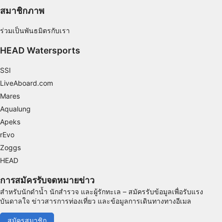
คุณสมบัติพิเศษของ IAB:
สมาชิกภาพ
Use precise geolocation data
ร่วมเป็นพันธมิตรกับเรา
Identify devices based on information
actively requested
HEAD Watersports
วัตถุประสงค์ในการประมวลผลที่ไม่ใช่ของ IAB:
SSI
จำเป็น
LiveAboard.com
Mares
ประสิทธิภาพการทำงาน
Aqualung
การทำงาน
Apeks
rEvo
การโฆษณา
Zoggs
HEAD
การสมัครรับจดหมายข่าว
สำหรับนักดำน้ำ นักสำรวจ และผู้รักทะเล – สมัครรับข้อมูลเพื่อรับแรง
บันดาลใจ ข่าวสารการท่องเที่ยว และข้อมูลการเดินทางทางอีเมล
สมัครสมาชิก