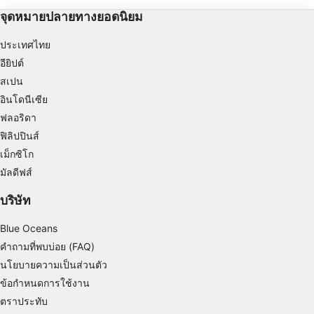
หลักสูตรดำน้ำลึก หลักสู
Use limited data to select advertising
จุดหมายปลายทางยอดนิยม
Create profiles for personalised advertising
ประเทศไทย
อียิปต์
Use profiles to select personalised
สเปน
advertising
อินโดนีเซีย
Create profiles to personalise content
ฟลอริดา
ฟิลิปปินส์
Use profiles to select personalised content
เม็กซิโก
Measure advertising performance
มัลดีฟส์
Measure content performance
บริษัท
Understand audiences through statistics or
Blue Oceans
combinations of data from different sources
คำถามที่พบบ่อย (FAQ)
นโยบายความเป็นส่วนตัว
Develop and improve services
ข้อกำหนดการใช้งาน
Use limited data to select content
ตราประทับ