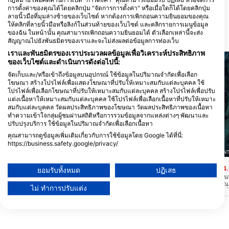
กรีซ
การตั้งค่าของคุณได้โดยคลิกปุ่ม "จัดการการตั้งค่า" หรือเมื่อใดก็ได้โดยคลิกปุ่ม
ลายนิ้วมือที่มุมล่างซ้ายของเว็บไซต์ หากต้องการเพิกถอนความยินยอมของคุณ
ให้คลิกที่ลายนิ้วมือหรือลิงก์ในส่วนท้ายของเว็บไซต์ และคลิกรายการเมนูข้อมูล
ของฉัน ในหน้านั้น คุณสามารถเพิกถอนความยินยอมได้ ตัวเลือกเหล่านี้จะส่ง
สถานที่ดำน้ำ ในบริเวณใกล้เคียง
สัญญาณไปยังพันธมิตรของเราและจะไม่ส่งผลต่อข้อมูลการท่องเว็บ
เราและพันธมิตรของเราประมวลผลข้อมูลเพื่อวิเคราะห์ประสิทธิภาพ
AEGEAN DIVERS, 84700 SANTORINI
ของเว็บไซต์และดำเนินการดังต่อไปนี้:
Caves, Santorini
(★4.3)
จัดเก็บและ/หรือเข้าถึงข้อมูลบนอุปกรณ์ ใช้ข้อมูลในปริมาณจำกัดเพื่อเลือก
ถ้ำซานโตรินีตั้งอยู่ติดกับเมืองโบราณอาโครติ
โฆษณา สร้างโปรไฟล์เพื่อแสดงโฆษณาที่ปรับให้เหมาะสมกับแต่ละบุคคล ใช้
รี ห่างจากท่าเรือหาดคัลเดรา 20 นาที ถ้ำ
โปรไฟล์เพื่อเลือกโฆษณาที่ปรับให้เหมาะสมกับแต่ละบุคคล สร้างโปรไฟล์เพื่อปรับ
เหล่านี้สร้างจากลาวาและถูกสร้างขึ้นหลังจาก
แต่งเนื้อหาให้เหมาะสมกับแต่ละบุคคล ใช้โปรไฟล์เพื่อเลือกเนื้อหาที่ปรับให้เหมาะ
การระเบิดของภูเขาไฟของภูเขาไฟในซานโต
สมกับแต่ละบุคคล วัดผลประสิทธิภาพของโฆษณา วัดผลประสิทธิภาพของเนื้อหา
รินี
ทำความเข้าใจกลุ่มผู้ชมผ่านสถิติหรือการรวมข้อมูลจากแหล่งต่างๆ พัฒนาและ
ปรับปรุงบริการ ใช้ข้อมูลในปริมาณจำกัดเพื่อเลือกเนื้อหา
คุณสามารถดูข้อมูลเพิ่มเติมเกี่ยวกับการใช้ข้อมูลโดย Google ได้ที่นี่:
https://business.safety.google/privacy/
ข้อมูลอาจถูกแบ่งปันนอกสหภาพยุโรปและส่งไปยังสหรัฐอเมริกา
AEGEAN DIVERS, 84700 SANT
ความยินยอมของคุณและนโยบาย cookie มีผลกับเว็บไซต์/แอปนี้เท่านั้น
Groupers Reef
(★4.
ยอมรับทั้งหมด
ปฏิเสธ
ดูรายชื่อพันธมิตร (1 ผู้จำหน่าย IAB)
แนวปะการังปลาเก๋าอยู่ใน
เป็นสถานที่แห่งเดียวที่คุ
ไม่ ทำการปรับแต่ง
เราใช้ข้อมูลของคุณเพื่อวัตถุประสงค์ดังต่อไปนี้:
ในปล่องภูเขาไฟจากชายฝั่งไ
แนว สถานที่ดำน้ำ ภูเขาไฟที
วัตถุประสงค์ในการประมวลผลของ IAB:
ทะเลมากที่สุดบนเกาะ แหล่ง
สำหรับการลอง สคูบ้า น้ำล
Store and/or access information on a device
น้ำ ในแหล่ง แหล่งน้ำเปิด
เรือ หลักสูตร การลอยตัว 