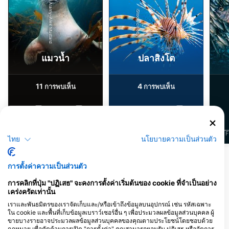
Alamy-Alex Mustard
iStock/cinoby
แมวน้ำ
ปลาสิงโต
11
4
การพบเห็น
การพบเห็น
J
F
M
A
M
J
J
A
S
O
N
D
J
F
M
A
M
J
J
A
S
O
N
D
J
F
ไทย
นโยบายความเป็นส่วนตัว
การตั้งค่าความเป็นส่วนตัว
ศูนย์ดำน้ำที่ให้บริการ ณ จุดดำน้ำแห่งนี้
การคลิกที่ปุ่ม "ปฏิเสธ" จะคงการตั้งค่าเริ่มต้นของ cookie ที่จำเป็นอย่าง
เคร่งครัดเท่านั้น
เราและพันธมิตรของเราจัดเก็บและ/หรือเข้าถึงข้อมูลบนอุปกรณ์ เช่น รหัสเฉพาะ
AQUALIZED DIVE
ใน cookie และพื้นที่เก็บข้อมูลเบราว์เซอร์อื่น ๆ เพื่อประมวลผลข้อมูลส่วนบุคคล ผู้
ADVENTURES
ขายบางรายอาจประมวลผลข้อมูลส่วนบุคคลของคุณตามประโยชน์โดยชอบด้วย
2 ILEKTRAS, 19013 ANAVISSOS,
กฎหมาย เพื่อคัดค้านการเปิด "การตั้งค่า" คุณสามารถยอมรับ ปฏิเสธ หรือจัดการ