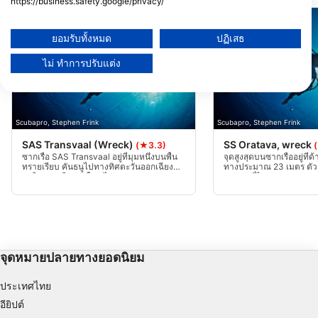
https://business.safety.google/privacy/
ข้อมูลอาจถูกแบ่งปันนอกสหภาพยุโรปและส่งไปยังสหรัฐอเมริกา
ความยินยอมของคุณและนโยบาย cookie มีผลกับเว็บไซต์/แอปนี้เท่านั้น
ยอมรับทั้งหมด
ปฏิเสธ
ดูรายชื่อพันธมิตร (1 ผู้จำหน่าย IAB)
ไม่ ทำการปรับแต่ง
เราใช้ข้อมูลของคุณเพื่อวัตถุประสงค์ดังต่อไปนี้:
วัตถุประสงค์ในการประมวลผลของ IAB:
Store and/or access information on a device
Scubapro, Stephen Frink
Scubapro, Stephen Frink
Use limited data to select advertising
SAS Transvaal (Wreck)
SS Oratava, wreck
(★3.3)
ซากเรือ SAS Transvaal อยู่ที่มุมหนึ่งบนพื้น
จุดสูงสุดบนซากเรืออยู่ที่
Create profiles for personalised advertising
ทรายเรียบ คันธนูไปทางทิศตะวันออกเฉียง
ทางประมาณ 23 เมตร ตัวเ
เหนือ ซากเรือส่วนใหญ่ไม่บุบสลาย เสา
ส่วนบนที่ไม่สมมาตร ซากเ
กระโดงตกลงไปฝั่งท่าเรือ โครงสร้างตัวเรือพัง
มั่นคง มีดาดฟ้ายกยาวพ
Use profiles to select personalised
ทลาย ดังนั้นจงระวังการเข้าไป! เหมาะแก่การ
เล็ก ด้านหน้าและด้านบ
advertising
ดำน้ำหน้าหนาวและฤดูร้อนแย่ที่สุด กระแสน้ำ
ไปโดยปล่อยให้โครงสร้างส
ค่อนข้างแรง
Create profiles to personalise content
จุดหมายปลายทางยอดนิยม
Use profiles to select personalised content
ประเทศไทย
Measure advertising performance
อียิปต์