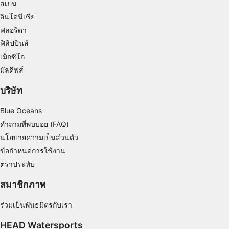
Measure content performance
สเปน
อินโดนีเซีย
Understand audiences through statistics or
ฟลอริดา
combinations of data from different sources
ฟิลิปปินส์
Develop and improve services
เม็กซิโก
มัลดีฟส์
Use limited data to select content
บริษัท
คุณสมบัติพิเศษของ IAB:
Use precise geolocation data
Blue Oceans
คำถามที่พบบ่อย (FAQ)
Identify devices based on information
actively requested
นโยบายความเป็นส่วนตัว
ข้อกำหนดการใช้งาน
วัตถุประสงค์ในการประมวลผลที่ไม่ใช่ของ IAB:
ตราประทับ
จำเป็น
สมาชิกภาพ
ประสิทธิภาพการทำงาน
ร่วมเป็นพันธมิตรกับเรา
การทำงาน
HEAD Watersports