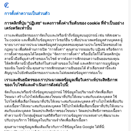
ปลาหมึกยักษ์
การตั้งค่าความเป็นส่วนตัว
3
การพบเห็น
การคลิกที่ปุ่ม "ปฏิเสธ" จะคงการตั้งค่าเริ่มต้นของ cookie ที่จำเป็นอย่าง
เคร่งครัดเท่านั้น
เราและพันธมิตรของเราจัดเก็บและ/หรือเข้าถึงข้อมูลบนอุปกรณ์ เช่น รหัสเฉพาะ
ใน cookie และพื้นที่เก็บข้อมูลเบราว์เซอร์อื่น ๆ เพื่อประมวลผลข้อมูลส่วนบุคคล ผู้
ขายบางรายอาจประมวลผลข้อมูลส่วนบุคคลของคุณตามประโยชน์โดยชอบด้วย
กฎหมาย เพื่อคัดค้านการเปิด "การตั้งค่า" คุณสามารถยอมรับ ปฏิเสธ หรือจัดการ
J
F
M
A
M
J
J
A
S
O
N
D
การตั้งค่าของคุณได้โดยคลิกปุ่ม "จัดการการตั้งค่า" หรือเมื่อใดก็ได้โดยคลิกปุ่ม
ลายนิ้วมือที่มุมล่างซ้ายของเว็บไซต์ หากต้องการเพิกถอนความยินยอมของคุณ
ให้คลิกที่ลายนิ้วมือหรือลิงก์ในส่วนท้ายของเว็บไซต์ และคลิกรายการเมนูข้อมูล
ของฉัน ในหน้านั้น คุณสามารถเพิกถอนความยินยอมได้ ตัวเลือกเหล่านี้จะส่ง
ศูนย์ดำน้ำที่ให้บริการ ณ จุดดำน้ำแห่งนี้
สัญญาณไปยังพันธมิตรของเราและจะไม่ส่งผลต่อข้อมูลการท่องเว็บ
เราและพันธมิตรของเราประมวลผลข้อมูลเพื่อวิเคราะห์ประสิทธิภาพ
ของเว็บไซต์และดำเนินการดังต่อไปนี้:
Impact Divers / Cape Radd
จัดเก็บและ/หรือเข้าถึงข้อมูลบนอุปกรณ์ ใช้ข้อมูลในปริมาณจำกัดเพื่อเลือก
117 St Georges Street, 7975 Cape
Alpha Dive Centre,
โฆษณา สร้างโปรไฟล์เพื่อแสดงโฆษณาที่ปรับให้เหมาะสมกับแต่ละบุคคล ใช้
Town, แอฟริกาใต้
http://www.alphadivecentre.co.za/
โปรไฟล์เพื่อเลือกโฆษณาที่ปรับให้เหมาะสมกับแต่ละบุคคล สร้างโปรไฟล์เพื่อปรับ
96 Main Rd (opposite Strand
แต่งเนื้อหาให้เหมาะสมกับแต่ละบุคคล ใช้โปรไฟล์เพื่อเลือกเนื้อหาที่ปรับให้เหมาะ
Railway station ), 7139 Cape Town,
สมกับแต่ละบุคคล วัดผลประสิทธิภาพของโฆษณา วัดผลประสิทธิภาพของเนื้อหา
แอฟริกาใต้
ทำความเข้าใจกลุ่มผู้ชมผ่านสถิติหรือการรวมข้อมูลจากแหล่งต่างๆ พัฒนาและ
ปรับปรุงบริการ ใช้ข้อมูลในปริมาณจำกัดเพื่อเลือกเนื้อหา
สถานที่ดำน้ำ ในบริเวณใกล้เคียง
คุณสามารถดูข้อมูลเพิ่มเติมเกี่ยวกับการใช้ข้อมูลโดย Google ได้ที่นี่: