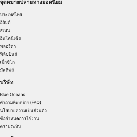
จุดหมายปลายทางยอดนิยม
Use limited data to select advertising
ประเทศไทย
Create profiles for personalised advertising
อียิปต์
Use profiles to select personalised
สเปน
advertising
อินโดนีเซีย
Create profiles to personalise content
ฟลอริดา
ฟิลิปปินส์
Use profiles to select personalised content
เม็กซิโก
มัลดีฟส์
Measure advertising performance
บริษัท
Measure content performance
Blue Oceans
Understand audiences through statistics or
combinations of data from different sources
คำถามที่พบบ่อย (FAQ)
นโยบายความเป็นส่วนตัว
Develop and improve services
ข้อกำหนดการใช้งาน
Use limited data to select content
ตราประทับ
คุณสมบัติพิเศษของ IAB: