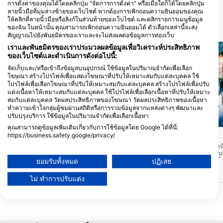
การตั้งค่าของคุณได้โดยคลิกปุ่ม "จัดการการตั้งค่า" หรือเมื่อใดก็ได้โดยคลิกปุ่ม
ลายนิ้วมือที่มุมล่างซ้ายของเว็บไซต์ หากต้องการเพิกถอนความยินยอมของคุณ
ให้คลิกที่ลายนิ้วมือหรือลิงก์ในส่วนท้ายของเว็บไซต์ และคลิกรายการเมนูข้อมูล
ของฉัน ในหน้านั้น คุณสามารถเพิกถอนความยินยอมได้ ตัวเลือกเหล่านี้จะส่ง
สถานที่ดำน้ำ ในบริเวณใกล้เคียง
สัญญาณไปยังพันธมิตรของเราและจะไม่ส่งผลต่อข้อมูลการท่องเว็บ
เราและพันธมิตรของเราประมวลผลข้อมูลเพื่อวิเคราะห์ประสิทธิภาพ
ของเว็บไซต์และดำเนินการดังต่อไปนี้:
จัดเก็บและ/หรือเข้าถึงข้อมูลบนอุปกรณ์ ใช้ข้อมูลในปริมาณจำกัดเพื่อเลือก
โฆษณา สร้างโปรไฟล์เพื่อแสดงโฆษณาที่ปรับให้เหมาะสมกับแต่ละบุคคล ใช้
โปรไฟล์เพื่อเลือกโฆษณาที่ปรับให้เหมาะสมกับแต่ละบุคคล สร้างโปรไฟล์เพื่อปรับ
แต่งเนื้อหาให้เหมาะสมกับแต่ละบุคคล ใช้โปรไฟล์เพื่อเลือกเนื้อหาที่ปรับให้เหมาะ
สมกับแต่ละบุคคล วัดผลประสิทธิภาพของโฆษณา วัดผลประสิทธิภาพของเนื้อหา
ทำความเข้าใจกลุ่มผู้ชมผ่านสถิติหรือการรวมข้อมูลจากแหล่งต่างๆ พัฒนาและ
ปรับปรุงบริการ ใช้ข้อมูลในปริมาณจำกัดเพื่อเลือกเนื้อหา
Mares, Janez Kranjc
คุณสามารถดูข้อมูลเพิ่มเติมเกี่ยวกับการใช้ข้อมูลโดย Google ได้ที่นี่:
https://business.safety.google/privacy/
Don Juan
(★3.8)
Tauchsportzentrum Niederrhein, 46562 Voerde
ข้อมูลอาจถูกแบ่งปันนอกสหภาพยุโรปและส่งไปยังสหรัฐอเมริกา
สำหรับมือใหม่หรือ นักดำน้ำ
ที่นี่คือสถานที่ที่สมบูรณ
Alcyone, Cocos Island
ความยินยอมของคุณและนโยบาย cookie มีผลกับเว็บไซต์/แอปนี้เท่านั้น
(★4.4)
ความรู้สึกในการดำน้ำ เนื
ยอมรับทั้งหมด
ปฏิเสธ
Alcyone เป็นภูเขาใต้น้ำนอกเกาะโคโคส
ดูรายชื่อพันธมิตร (1 ผู้จำหน่าย IAB)
สองของแนวปะการังมีลักษณ
กระแสน้ำ แรงถึงแรงมากเป็นไปได้เสมอ ดำ
ขนาดใหญ่ ซึ่งไม่มีปะการ
น้ำบนเชือก มีความลึกสูงสุด 30 เมตร ต้องมี
ไม่ ทำการปรับแต่ง
เราใช้ข้อมูลของคุณเพื่อวัตถุประสงค์ดังต่อไปนี้:
จุดที่คุณอยู่ ทัศนียภาพ
ประสบการณ์การดำน้ำที่ยอดเยี่ยม! ที่นี่เป็น
แนวปะการังที่มีชีวิตชีวา
สถานที่ดำน้ำ ที่ยอดเยี่ยมและคุ้มค่าเสมอ!
วัตถุประสงค์ในการประมวลผลของ IAB:
Store and/or access information on a device