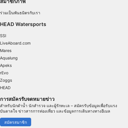
สมาชิกภาพ
Use precise geolocation data
ร่วมเป็นพันธมิตรกับเรา
Identify devices based on information
HEAD Watersports
actively requested
วัตถุประสงค์ในการประมวลผลที่ไม่ใช่ของ IAB:
SSI
จำเป็น
LiveAboard.com
Mares
ประสิทธิภาพการทำงาน
Aqualung
Apeks
การทำงาน
rEvo
การโฆษณา
Zoggs
HEAD
การสมัครรับจดหมายข่าว
สำหรับนักดำน้ำ นักสำรวจ และผู้รักทะเล – สมัครรับข้อมูลเพื่อรับแรง
บันดาลใจ ข่าวสารการท่องเที่ยว และข้อมูลการเดินทางทางอีเมล
สมัครสมาชิก