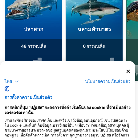
iStock/HakBak1979
iStock-Global_Pics
ปลาสาก
ฉลามหัวบาตร
48
6
การพบเห็น
การพบเห็น
J
F
M
A
M
J
J
A
S
O
N
D
J
F
M
A
M
J
J
A
S
O
N
D
J
F
ไทย
นโยบายความเป็นส่วนตัว
แสดงสัตว์เพิ่มเติม
การตั้งค่าความเป็นส่วนตัว
ศูนย์ดำน้ำที่ให้บริการ ณ จุดดำน้ำแห่งนี้
การคลิกที่ปุ่ม "ปฏิเสธ" จะคงการตั้งค่าเริ่มต้นของ cookie ที่จำเป็นอย่าง
เคร่งครัดเท่านั้น
เราและพันธมิตรของเราจัดเก็บและ/หรือเข้าถึงข้อมูลบนอุปกรณ์ เช่น รหัสเฉพาะ
ใน cookie และพื้นที่เก็บข้อมูลเบราว์เซอร์อื่น ๆ เพื่อประมวลผลข้อมูลส่วนบุคคล ผู้
Macs Sports
Woods & Water
ขายบางรายอาจประมวลผลข้อมูลส่วนบุคคลของคุณตามประโยชน์โดยชอบด้วย
2126 Drew St, 33765 Clearwater,
124 Edwards Ave, 33510 Brandon,
กฎหมาย เพื่อคัดค้านการเปิด "การตั้งค่า" คุณสามารถยอมรับ ปฏิเสธ หรือจัดการ
FL - สหรัฐอเมริกา
FL - สหรัฐอเมริกา