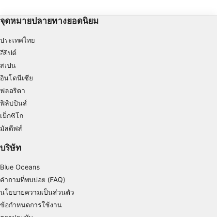
Use limited data to select advertising
จุดหมายปลายทางยอดนิยม
Create profiles for personalised advertising
ประเทศไทย
อียิปต์
Use profiles to select personalised
advertising
สเปน
อินโดนีเซีย
Create profiles to personalise content
ฟลอริดา
Use profiles to select personalised content
ฟิลิปปินส์
เม็กซิโก
Measure advertising performance
มัลดีฟส์
Measure content performance
บริษัท
Understand audiences through statistics or
Blue Oceans
combinations of data from different sources
คำถามที่พบบ่อย (FAQ)
Develop and improve services
นโยบายความเป็นส่วนตัว
ข้อกำหนดการใช้งาน
Use limited data to select content