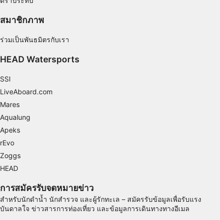
ตราประทับ
คุณสมบัติพิเศษของ IAB:
สมาชิกภาพ
Use precise geolocation data
ร่วมเป็นพันธมิตรกับเรา
Identify devices based on information
actively requested
HEAD Watersports
วัตถุประสงค์ในการประมวลผลที่ไม่ใช่ของ IAB:
SSI
จำเป็น
LiveAboard.com
ประสิทธิภาพการทำงาน
Mares
Aqualung
การทำงาน
Apeks
rEvo
การโฆษณา
Zoggs
HEAD
การสมัครรับจดหมายข่าว
สำหรับนักดำน้ำ นักสำรวจ และผู้รักทะเล – สมัครรับข้อมูลเพื่อรับแรง
บันดาลใจ ข่าวสารการท่องเที่ยว และข้อมูลการเดินทางทางอีเมล