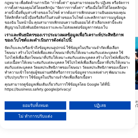
กฎหมาย เพื่อคัดค้านการเปิด "การตั้งค่า" คุณสามารถยอมรับ ปฏิเสธ หรือจัดการ
Main Street - Utila, Bay Islands,
SANDY BAY, 34201 UTILA - Bay
การตั้งค่าของคุณได้โดยคลิกปุ่ม "จัดการการตั้งค่า" หรือเมื่อใดก็ได้โดยคลิกปุ่ม
Utila - Bay Islands, OH - ฮอนดูรัส
Islands, ฮอนดูรัส
ลายนิ้วมือที่มุมล่างซ้ายของเว็บไซต์ หากต้องการเพิกถอนความยินยอมของคุณ
ให้คลิกที่ลายนิ้วมือหรือลิงก์ในส่วนท้ายของเว็บไซต์ และคลิกรายการเมนูข้อมูล
ของฉัน ในหน้านั้น คุณสามารถเพิกถอนความยินยอมได้ ตัวเลือกเหล่านี้จะส่ง
สัญญาณไปยังพันธมิตรของเราและจะไม่ส่งผลต่อข้อมูลการท่องเว็บ
สถานที่ดำน้ำ ในบริเวณใกล้เคียง
เราและพันธมิตรของเราประมวลผลข้อมูลเพื่อวิเคราะห์ประสิทธิภาพ
ของเว็บไซต์และดำเนินการดังต่อไปนี้:
จัดเก็บและ/หรือเข้าถึงข้อมูลบนอุปกรณ์ ใช้ข้อมูลในปริมาณจำกัดเพื่อเลือก
โฆษณา สร้างโปรไฟล์เพื่อแสดงโฆษณาที่ปรับให้เหมาะสมกับแต่ละบุคคล ใช้
โปรไฟล์เพื่อเลือกโฆษณาที่ปรับให้เหมาะสมกับแต่ละบุคคล สร้างโปรไฟล์เพื่อปรับ
แต่งเนื้อหาให้เหมาะสมกับแต่ละบุคคล ใช้โปรไฟล์เพื่อเลือกเนื้อหาที่ปรับให้เหมาะ
สมกับแต่ละบุคคล วัดผลประสิทธิภาพของโฆษณา วัดผลประสิทธิภาพของเนื้อหา
ทำความเข้าใจกลุ่มผู้ชมผ่านสถิติหรือการรวมข้อมูลจากแหล่งต่างๆ พัฒนาและ
ปรับปรุงบริการ ใช้ข้อมูลในปริมาณจำกัดเพื่อเลือกเนื้อหา
คุณสามารถดูข้อมูลเพิ่มเติมเกี่ยวกับการใช้ข้อมูลโดย Google ได้ที่นี่:
Mares
https://business.safety.google/privacy/
ข้อมูลอาจถูกแบ่งปันนอกสหภาพยุโรปและส่งไปยังสหรัฐอเมริกา
CAPTAIN MORGAN S DIVE CENTER, 34201 UTILA -
West End
(★4.2)
Bay Islands
ความยินยอมของคุณและนโยบาย cookie มีผลกับเว็บไซต์/แอปนี้เท่านั้น
ทําเลที่ตั้งดีเยี่ยมในการห
ยอมรับทั้งหมด
ปฏิเสธ
พัดมาจากตะวันออกเฉียงใต
Raggedy Cay
(★4.3)
ดูรายชื่อพันธมิตร (1 ผู้จำหน่าย IAB)
ทางด้านทิศเหนือมีกําแพงล
Raggedy Cay เป็นเกาะเล็กๆ ทางตะวันตกสุด
และปะการังอ่อนที่สดใส ดํา
ไม่ ทำการปรับแต่ง
ของ Utila มีก้นเรือแบนอยู่ใต้เรือประมาณ 6
เราใช้ข้อมูลของคุณเพื่อวัตถุประสงค์ดังต่อไปนี้:
ระดับและโดยทั่วไปมีกระแส
เมตร และเมื่อถึงกำแพงแล้วก็จะค่อยๆ ลดลง
เลย
วัตถุประสงค์ในการประมวลผลของ IAB:
เหลือประมาณ 40 เมตร นี่คือการดำน้ำบน
กำแพง แต่ยากกว่าในการนำทางเนื่องจากที่
Store and/or access information on a device
จอดเรืออยู่ไกลจากกำแพง