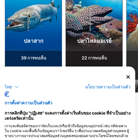
Alamy-WaterFrame
iStock-Global_Pics
ปลาสาก
ปลาไหลมอเรย์
39
22
การพบเห็น
การพบเห็น
J
F
M
A
M
J
J
A
S
O
N
D
J
F
M
A
M
J
J
A
S
O
N
D
J
F
ไทย
นโยบายความเป็นส่วนตัว
การตั้งค่าความเป็นส่วนตัว
ศูนย์ดำน้ำที่ให้บริการ ณ จุดดำน้ำแห่งนี้
การคลิกที่ปุ่ม "ปฏิเสธ" จะคงการตั้งค่าเริ่มต้นของ cookie ที่จำเป็นอย่าง
เคร่งครัดเท่านั้น
เราและพันธมิตรของเราจัดเก็บและ/หรือเข้าถึงข้อมูลบนอุปกรณ์ เช่น รหัสเฉพาะ
ใน cookie และพื้นที่เก็บข้อมูลเบราว์เซอร์อื่น ๆ เพื่อประมวลผลข้อมูลส่วนบุคคล ผู้
TANK’D PRO DIVE CENTER
Captain Morgan’s Dive
ขายบางรายอาจประมวลผลข้อมูลส่วนบุคคลของคุณตามประโยชน์โดยชอบด้วย
UTILA, Tim Hammar
School Utila