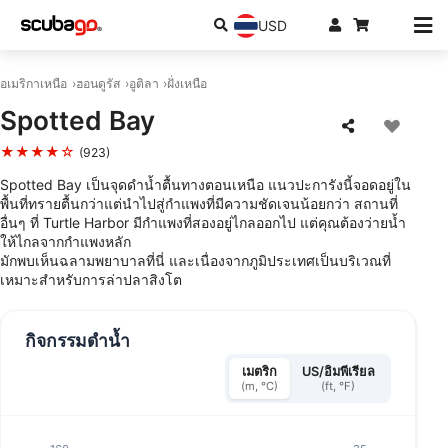
USD
อเมริกาเหนือ
ฮอนดูรัส
อูติลา
ฝั่งเหนือ
Spotted Bay
★★★★☆
(923)
Spotted Bay เป็นจุดดำน้ำตื้นทางตอนเหนือ แนวปะการังนี้จอดอยู่ใน
พื้นที่ทรายตื้นกว่าแต่นำไปสู่กำแพงที่มีความชัดเจนน้อยกว่า สถานที่
อื่นๆ ที่ Turtle Harbor มีกำแพงที่สองอยู่ไกลออกไป แต่คุณต้องว่ายน้ำ
ให้ไกลจากกำแพงหลัก
มักพบเห็นฉลามพยาบาลที่นี่ และเนื่องจากภูมิประเทศเป็นบริเวณที่
เหมาะสำหรับการล่าปลาสิงโต
กิจกรรมดำน้ำ
เมตริก
US/อิมพีเรียล
(m, °C)
(ft, °F)