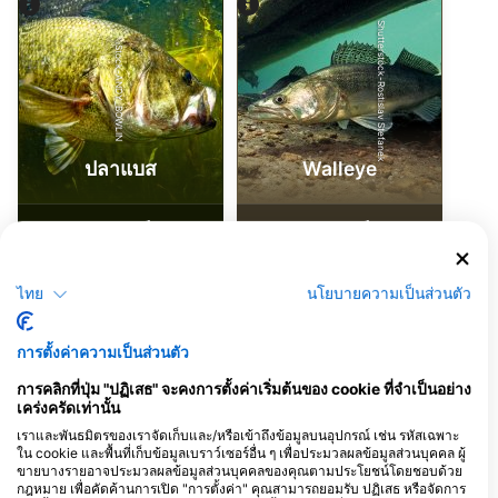
Shutterstock-Rostislav Stefanek
iStock-ANDY_BOWLIN
ปลาแบส
Walleye
7
3
การพบเห็น
การพบเห็น
ไทย
นโยบายความเป็นส่วนตัว
J
F
M
A
M
J
J
A
S
O
N
D
J
F
M
A
M
J
J
A
S
O
N
D
การตั้งค่าความเป็นส่วนตัว
การคลิกที่ปุ่ม "ปฏิเสธ" จะคงการตั้งค่าเริ่มต้นของ cookie ที่จำเป็นอย่าง
ศูนย์ดำน้ำที่ให้บริการ ณ จุดดำน้ำแห่งนี้
เคร่งครัดเท่านั้น
เราและพันธมิตรของเราจัดเก็บและ/หรือเข้าถึงข้อมูลบนอุปกรณ์ เช่น รหัสเฉพาะ
ใน cookie และพื้นที่เก็บข้อมูลเบราว์เซอร์อื่น ๆ เพื่อประมวลผลข้อมูลส่วนบุคคล ผู้
ขายบางรายอาจประมวลผลข้อมูลส่วนบุคคลของคุณตามประโยชน์โดยชอบด้วย
Discover Diving
Phoenix Scuba of Buffalo
กฎหมาย เพื่อคัดค้านการเปิด "การตั้งค่า" คุณสามารถยอมรับ ปฏิเสธ หรือจัดการ