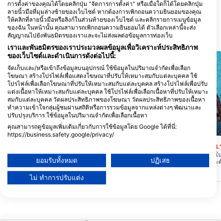
5319 Transit Rd, 14043 Depew, NY
2198 South Park Avenue, 14220
การตั้งค่าของคุณได้โดยคลิกปุ่ม "จัดการการตั้งค่า" หรือเมื่อใดก็ได้โดยคลิกปุ่ม
- สหรัฐอเมริกา
Buffalo, NY - สหรัฐอเมริกา
ลายนิ้วมือที่มุมล่างซ้ายของเว็บไซต์ หากต้องการเพิกถอนความยินยอมของคุณ
ให้คลิกที่ลายนิ้วมือหรือลิงก์ในส่วนท้ายของเว็บไซต์ และคลิกรายการเมนูข้อมูล
ของฉัน ในหน้านั้น คุณสามารถเพิกถอนความยินยอมได้ ตัวเลือกเหล่านี้จะส่ง
สัญญาณไปยังพันธมิตรของเราและจะไม่ส่งผลต่อข้อมูลการท่องเว็บ
สถานที่ดำน้ำ ในบริเวณใกล้เคียง
เราและพันธมิตรของเราประมวลผลข้อมูลเพื่อวิเคราะห์ประสิทธิภาพ
ของเว็บไซต์และดำเนินการดังต่อไปนี้:
จัดเก็บและ/หรือเข้าถึงข้อมูลบนอุปกรณ์ ใช้ข้อมูลในปริมาณจำกัดเพื่อเลือก
โฆษณา สร้างโปรไฟล์เพื่อแสดงโฆษณาที่ปรับให้เหมาะสมกับแต่ละบุคคล ใช้
โปรไฟล์เพื่อเลือกโฆษณาที่ปรับให้เหมาะสมกับแต่ละบุคคล สร้างโปรไฟล์เพื่อปรับ
แต่งเนื้อหาให้เหมาะสมกับแต่ละบุคคล ใช้โปรไฟล์เพื่อเลือกเนื้อหาที่ปรับให้เหมาะ
สมกับแต่ละบุคคล วัดผลประสิทธิภาพของโฆษณา วัดผลประสิทธิภาพของเนื้อหา
ทำความเข้าใจกลุ่มผู้ชมผ่านสถิติหรือการรวมข้อมูลจากแหล่งต่างๆ พัฒนาและ
ปรับปรุงบริการ ใช้ข้อมูลในปริมาณจำกัดเพื่อเลือกเนื้อหา
คุณสามารถดูข้อมูลเพิ่มเติมเกี่ยวกับการใช้ข้อมูลโดย Google ได้ที่นี่:
Scubapro
Mares, Janez Kranjc
https://business.safety.google/privacy/
ข้อมูลอาจถูกแบ่งปันนอกสหภาพยุโรปและส่งไปยังสหรัฐอเมริกา
THE STRAITS OF MACKINAC
Indiana Wreck
(★4.
ความยินยอมของคุณและนโยบาย cookie มีผลกับเว็บไซต์/แอปนี้เท่านั้น
(★4.4)
อินเดียนานอนตัวตรงอยู่ใน
ยอมรับทั้งหมด
ปฏิเสธ
มีสินค้าหินอยู่ด้านบนและ
เรือเฟอร์รี่โดยสารเหล็กและเรือเฟอร์รี่โดยสาร
ดูรายชื่อพันธมิตร (1 ผู้จำหน่าย IAB)
เช่นเดียวกับที่บรรทุกสิน
ช่องแคบแมคคิแนก ความยาว 196 ฟุต/60 ม.
เธอพังลงและคันธนูของเธอ
จมอยู่ในน้ำลึก 78 ฟุต/24 ม. เมื่อวันที่ 10
ไม่ ทำการปรับแต่ง
เราใช้ข้อมูลของคุณเพื่อวัตถุประสงค์ดังต่อไปนี้:
เธอสามารถพบได้ตามซาก
เมษายน พ.ศ.2546 เรือลำนี้อยู่ห่างจากท่าเรือ
วัตถุประสงค์ในการประมวลผลของ IAB:
เนวีไปทางเหนือประมาณ 10 ไมล์
Store and/or access information on a device