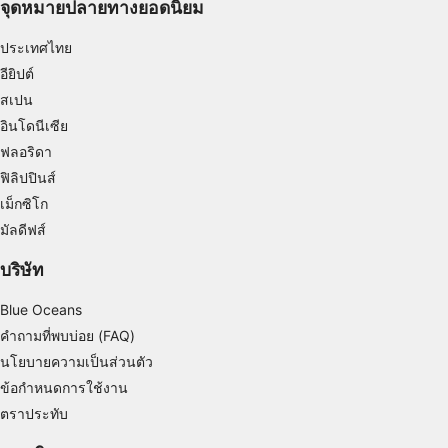
จุดหมายปลายทางยอดนิยม
Use limited data to select advertising
ประเทศไทย
Create profiles for personalised advertising
อียิปต์
Use profiles to select personalised
สเปน
advertising
อินโดนีเซีย
Create profiles to personalise content
ฟลอริดา
ฟิลิปปินส์
Use profiles to select personalised content
เม็กซิโก
มัลดีฟส์
Measure advertising performance
บริษัท
Measure content performance
Blue Oceans
Understand audiences through statistics or
combinations of data from different sources
คำถามที่พบบ่อย (FAQ)
นโยบายความเป็นส่วนตัว
Develop and improve services
ข้อกำหนดการใช้งาน
Use limited data to select content
ตราประทับ
คุณสมบัติพิเศษของ IAB: