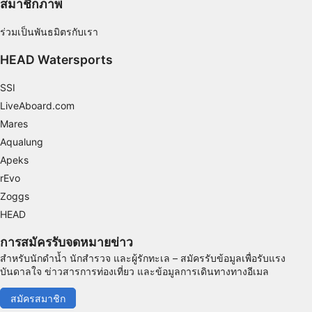
สมาชิกภาพ
Use precise geolocation data
ร่วมเป็นพันธมิตรกับเรา
Identify devices based on information
HEAD Watersports
actively requested
วัตถุประสงค์ในการประมวลผลที่ไม่ใช่ของ IAB:
SSI
จำเป็น
LiveAboard.com
Mares
ประสิทธิภาพการทำงาน
Aqualung
Apeks
การทำงาน
rEvo
การโฆษณา
Zoggs
HEAD
การสมัครรับจดหมายข่าว
สำหรับนักดำน้ำ นักสำรวจ และผู้รักทะเล – สมัครรับข้อมูลเพื่อรับแรง
บันดาลใจ ข่าวสารการท่องเที่ยว และข้อมูลการเดินทางทางอีเมล
สมัครสมาชิก