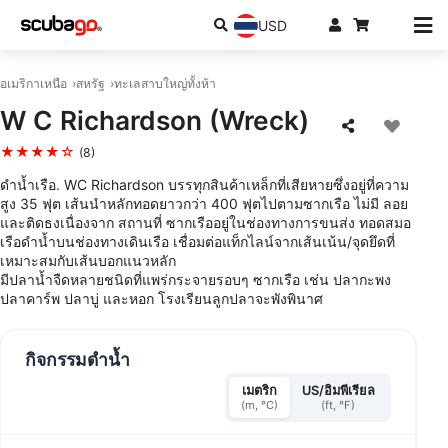
USD
อเมริกาเหนือ
สหรัฐ
ทะเลสาบใหญ่ทั้งห้า
W C Richardson (Wreck)
★★★★☆
(8)
ดำน้ำเรือ. WC Richardson บรรทุกสินค้าเหล็กที่เสียหายซึ่งอยู่ที่ความ
สูง 35 ฟุต เส้นนำหลักทอดยาวกว่า 400 ฟุตไปตามซากเรือ ไม่มี ลอย
และติดธงเนื่องจาก สถานที่ ซากเรืออยู่ในช่องทางการขนส่ง ทอดสมอ
เรือดำน้ำบนช่องทางเดินเรือ เชื่อมต่อแท็กไลน์จากเส้นเน้น/จุดยึดที่
เหมาะสมกับเส้นบอกแนวหลัก
มีปลาน้ำจืดหลายชนิดที่แพร่กระจายรอบๆ ซากเรือ เช่น ปลากะพง
ปลาคาร์พ ปลาบู่ และหอก โรงเรียนลูกปลาจะพังพินาศ
กิจกรรมดำน้ำ
เมตริก
US/อิมพีเรียล
(m, °C)
(ft, °F)