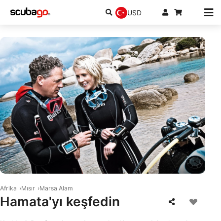
USD
© Mares
Afrika
Mısır
Marsa Alam
Hamata'yı keşfedin