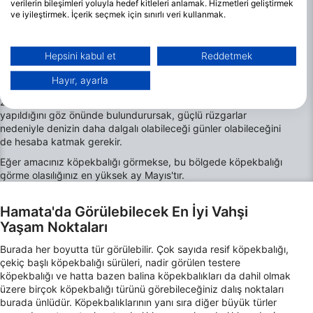
verilerin bileşimleri yoluyla hedef kitleleri anlamak. Hizmetleri geliştirmek
Hamata'da dalış için en iyi aylar
ve iyileştirmek. İçerik seçmek için sınırlı veri kullanmak.
Google'ın veri kullanımı hakkında daha fazla bilgiyi burada bulabilirsiniz:
Kızıldeniz'in en iyi özelliklerinden biri, görüş mesafesinin yıl
https://business.safety.google/privacy/
boyunca her zaman ortalamanın üzerinde olması ve dalış
Veriler Avrupa Birliği dışında paylaşılabilir ve ABD'ye gönderilebilir.
Hepsini kabul et
Reddetmek
üzerinde aşırı mevsimsel etkilerin olmamasıdır. Görüş mesafesi
Onayınız ve cookie politikası yalnızca bu web sitesi/uygulama için
genellikle 20-40 metre arasında kalır. Su sıcaklığı Şubat ayında
geçerlidir.
Hayır, ayarla
20 dereceye kadar düşerken, Haziran ve Eylül ayları arasında
İş Ortağı Listesini Görüntüle (1 IAB Satıcıları)
28 dereceye kadar yükselir. Dalışların çoğunun teknelerden
Verilerinizi aşağıdaki amaçlarla kullanıyoruz:
yapıldığını göz önünde bulundurursak, güçlü rüzgarlar
nedeniyle denizin daha dalgalı olabileceği günler olabileceğini
IAB işleme amaçları:
de hesaba katmak gerekir.
Bilgileri bir cihazda depolamak ve/veya
Eğer amacınız köpekbalığı görmekse, bu bölgede köpekbalığı
onlara cihazdan erişmek
görme olasılığınız en yüksek ay Mayıs'tır.
Reklam seçmek için sınırlı veri kullanmak
Hamata'da Görülebilecek En İyi Vahşi
Kişiselleştirilmiş reklam için profiller
Yaşam Noktaları
oluşturmak
Burada her boyutta tür görülebilir. Çok sayıda resif köpekbalığı,
Kişiselleştirilmiş reklam seçmek için
çekiç başlı köpekbalığı sürüleri, nadir görülen testere
profilleri kullanmak
köpekbalığı ve hatta bazen balina köpekbalıkları da dahil olmak
üzere birçok köpekbalığı türünü görebileceğiniz dalış noktaları
burada ünlüdür. Köpekbalıklarının yanı sıra diğer büyük türler
İçeriği kişiselleştirmek için profiller