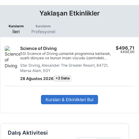
Yaklaşan Etkinlikler
Kurslarım
Kurslarım
İleri
Profesyonel
$496,71
Science of Diving
€430,00
SSI Science of Diving uzmanlık programına katılarak,
sualtı dünyası ve bunun insan vücudu üzerindeki
etkileri hakkında kapsamlı bir anlayış geliştireceksiniz.
Star Diving, Alexander The Greater Resort, 84721,
Bu uzmanlık programı, çoğu SSI Profesyonel
Marsa Alam, EGY
programının yanı sıra bazı Extended Range programları
için zorunlu bir eğitimdir ve dalış bilginizi genişletmek
28 Ağustos 2026
+2 Daha
için vazgeçilmez bir yoldur. Çevrimiçi olarak sunulan bu
program sayesinde, evinizden SSI Science of Diving
uzmanlık sertifikanızı alabilir ve dalış profesyonelliği
kariyerinize başlamaya hazırlanabilirsiniz. Programı
tamamladığınızda, çok arzu edilen SSI Divemaster
Kursları & Etkinlikleri Bul
derecesini almaya bir adım daha yaklaşacak ve SSI
Science of Diving uzmanlık sertifikanızı alacaksınız.
Dalış Aktivitesi