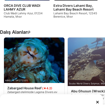
ORCA DIVE CLUB WADI
Extra Divers Lahami Bay,
LAHMY AZUR
Lahami Bay Beach Resort
Club Wadi Lahmy Azur, 01234
Lahami Bay Beach Resort, 12345
Hamata, Mısır
Berenice, Mısır
Dalış Alanları
ARIEL N. (#1272331)
Scuba World Divers Solymar, Ma
Zabargad House Reef
(★4.2)
Abu Ghusun (Wreck
Zabargad otelimizde Lagona Divers ev
Dalış alanı Marsa Alam'ın
resifinde dalış yapabilirsiniz, dalış
güneyinde yer almaktadır
merkezinde ekipmanlarınızı toplayın ve
üzerindeki kıyıdan 16m / 1
denize 50 metre yürüyün....
bulunan gemi enkazına ko