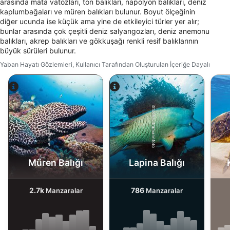
oluşturmak
arasında mata vatozları, ton balıkları, napolyon balıkları, deniz
kaplumbağaları ve müren balıkları bulunur. Boyut ölçeğinin
diğer ucunda ise küçük ama yine de etkileyici türler yer alır;
Kişiselleştirilmiş içerik seçmek için profilleri
kullanmak
bunlar arasında çok çeşitli deniz salyangozları, deniz anemonu
balıkları, akrep balıkları ve gökkuşağı renkli resif balıklarının
büyük sürüleri bulunur.
Reklam performansını ölçmek
Yaban Hayatı Gözlemleri, Kullanıcı Tarafından Oluşturulan İçeriğe Dayalı
İçerik performansını ölçmek
İstatistikler veya farklı kaynaklardan gelen
verilerin bileşimleri yoluyla hedef kitleleri
iStock/ultramarinfoto
Alamy-WaterFrame
anlamak
Hizmetleri geliştirmek ve iyileştirmek
İçerik seçmek için sınırlı veri kullanmak
Müren Balığı
Lapina Balığı
IAB Özel Özellikleri:
Kesin coğrafi konum verilerini kullanmak
2.7k
786
Manzaralar
Manzaralar
Aktif olarak talep edilen bilgilere dayanarak
cihazları belirlemek