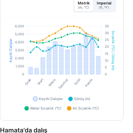
Metrik
Imperial
(m, °C)
(ft, °F)
Hamata'da dalış