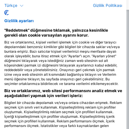
sahip 5m ila 25m arasında sı
Türkçe
Gizlilik Politikası
Bu dalış giriş seviyesi dalg
uygundur, ancak zorlu koş
en iyisi olmayabilir.
Gizlilik ayarları
"Reddetmek" düğmesine tıklamak, yalnızca kesinlikle
gerekli olan cookie varsayılan ayarını korur.
Biz ve ortaklarımız, kişisel verileri işlemek için cookie ve diğer tarayıcı
depolarındaki benzersiz kimlikler gibi bilgileri bir cihazda saklar ve/veya
bunlara erişiriz. Bazı satıcılar kişisel verilerinizi meşru menfaate dayalı
olarak işleyebilir, buna itiraz etmek için "Ayarlar"ı açın. "Ayarları yönet"
düğmesini tıklayarak veya istediğiniz zaman web sitesinin sol alt
köşesindeki parmak izi düğmesini tıklayarak ayarlarınızı kabul edebilir,
reddedebilir veya yönetebilirsiniz. Onayınızı geri çekmek için parmak
izine veya web sitesinin alt kısmındaki bağlantıya tıklayın ve Verilerim
menü öğesine tıklayın; bu sayfada onayınızı geri çekebilirsiniz. Bu
seçimler ortaklarımıza bildirilecek ve tarama verilerini etkilemeyecektir.
Biz ve ortaklarımız, web sitesi performansını analiz etmek ve
aşağıdakileri yapmak için verileri işleriz:
Bilgileri bir cihazda depolamak ve/veya onlara cihazdan erişmek. Reklam
seçmek için sınırlı veri kullanmak. Kişiselleştirilmiş reklam için profiller
oluşturmak. Kişiselleştirilmiş reklam seçmek için profilleri kullanmak.
İçeriği kişiselleştirmek için profiller oluşturmak. Kişiselleştirilmiş içerik
seçmek için profilleri kullanmak. Reklam performansını ölçmek. İçerik
performansını ölçmek. İstatistikler veya farklı kaynaklardan gelen