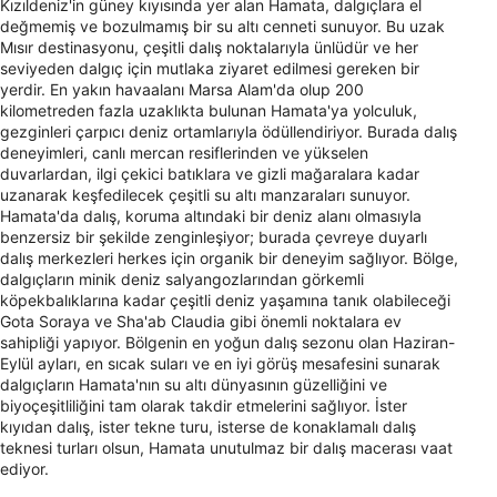
Kızıldeniz'in güney kıyısında yer alan Hamata, dalgıçlara el
değmemiş ve bozulmamış bir su altı cenneti sunuyor. Bu uzak
Mısır destinasyonu, çeşitli dalış noktalarıyla ünlüdür ve her
seviyeden dalgıç için mutlaka ziyaret edilmesi gereken bir
yerdir. En yakın havaalanı Marsa Alam'da olup 200
kilometreden fazla uzaklıkta bulunan Hamata'ya yolculuk,
gezginleri çarpıcı deniz ortamlarıyla ödüllendiriyor. Burada dalış
deneyimleri, canlı mercan resiflerinden ve yükselen
duvarlardan, ilgi çekici batıklara ve gizli mağaralara kadar
uzanarak keşfedilecek çeşitli su altı manzaraları sunuyor.
Hamata'da dalış, koruma altındaki bir deniz alanı olmasıyla
benzersiz bir şekilde zenginleşiyor; burada çevreye duyarlı
dalış merkezleri herkes için organik bir deneyim sağlıyor. Bölge,
dalgıçların minik deniz salyangozlarından görkemli
köpekbalıklarına kadar çeşitli deniz yaşamına tanık olabileceği
Gota Soraya ve Sha'ab Claudia gibi önemli noktalara ev
sahipliği yapıyor. Bölgenin en yoğun dalış sezonu olan Haziran-
Eylül ayları, en sıcak suları ve en iyi görüş mesafesini sunarak
dalgıçların Hamata'nın su altı dünyasının güzelliğini ve
biyoçeşitliliğini tam olarak takdir etmelerini sağlıyor. İster
kıyıdan dalış, ister tekne turu, isterse de konaklamalı dalış
teknesi turları olsun, Hamata unutulmaz bir dalış macerası vaat
ediyor.