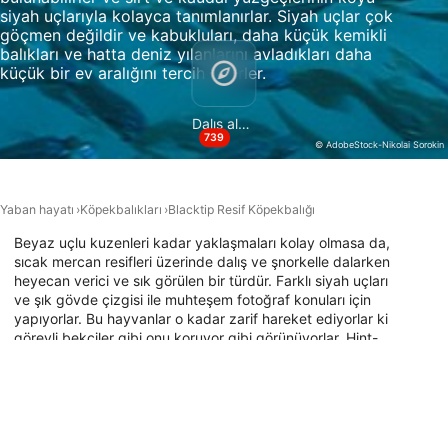
siyah uçlarıyla kolayca tanımlanırlar. Siyah uçlar çok
Kesin coğrafi konum verilerini kullanmak
göçmen değildir ve kabukluları, daha küçük kemikli
balıkları ve hatta deniz yılanlarını avladıkları daha
Aktif olarak talep edilen bilgilere dayanarak
küçük bir ev aralığını tercih ederler.
cihazları belirlemek
IAB dışı işleme amaçları:
Dalış alanları
739
© AdobeStock-Nikolai Sorokin
Gerekli
Verim
Yaban hayatı
Köpekbalıkları
Blacktip Resif Köpekbalığı
Fonksiyonel
Beyaz uçlu kuzenleri kadar yaklaşmaları kolay olmasa da,
sıcak mercan resifleri üzerinde dalış ve şnorkelle dalarken
Reklâm
heyecan verici ve sık görülen bir türdür. Farklı siyah uçları
ve şık gövde çizgisi ile muhteşem fotoğraf konuları için
yapıyorlar. Bu hayvanlar o kadar zarif hareket ediyorlar ki
görevli bekçiler gibi onu koruyor gibi görünüyorlar. Hint-
Pasifik bölgesinde dalış yaparken görülen en yaygın
köpekbalıklarından biri olmalarına rağmen, türler aşırı
avlanma nedeniyle son yıllarda önemli bir düşüş yaşadı.
Blacktip resif köpekbalıkları ile dalış yapabileceğin en iyi
dalış alanlarını keşfetmek için aşağıdaki dalış alanı