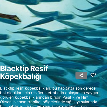
oluşturmak
Kişiselleştirilmiş reklam seçmek için
profilleri kullanmak
İçeriği kişiselleştirmek için profiller
oluşturmak
Kişiselleştirilmiş içerik seçmek için profilleri
kullanmak
Reklam performansını ölçmek
İçerik performansını ölçmek
Blacktip Resif
İstatistikler veya farklı kaynaklardan gelen
Köpekbalığı
verilerin bileşimleri yoluyla hedef kitleleri
anlamak
Blacktip resif köpekbalıkları, bu habitatta son derece
Hizmetleri geliştirmek ve iyileştirmek
bol oldukları için resiflerin etrafında dolaşan en yaygın
görülen köpekbalıklarından biridir. Pasifik ve Hint
İçerik seçmek için sınırlı veri kullanmak
Okyanuslarının tropikal bölgelerinde sığ, kıyı sularında
bulunabilirler ve sırt ve kaudal yüzgeçlerinin koyu
IAB Özel Özellikleri: