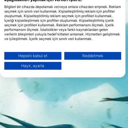
Bilgileri bir cihazda depolamak ve/veya onlara cihazdan erişmek. Reklam
seçmek için sınırlı veri kullanmak. Kişiselleştirilmiş reklam için profiller
oluşturmak. Kişiselleştirilmiş reklam seçmek için profilleri kullanmak.
İçeriği kişiselleştirmek için profiller oluşturmak. Kişiselleştirilmiş içerik
seçmek için profilleri kullanmak. Reklam performansını ölçmek. İçerik
performansını ölçmek. İstatistikler veya farklı kaynaklardan gelen
verilerin bileşimleri yoluyla hedef kitleleri anlamak. Hizmetleri geliştirmek
ve iyileştirmek. İçerik seçmek için sınırlı veri kullanmak.
Google'ın veri kullanımı hakkında daha fazla bilgiyi burada bulabilirsiniz:
https://business.safety.google/privacy/
Veriler Avrupa Birliği dışında paylaşılabilir ve ABD'ye gönderilebilir.
Hepsini kabul et
Reddetmek
Onayınız ve cookie politikası yalnızca bu web sitesi/uygulama için
geçerlidir.
Hayır, ayarla
İş Ortağı Listesini Görüntüle (1 IAB Satıcıları)
Verilerinizi aşağıdaki amaçlarla kullanıyoruz:
IAB işleme amaçları:
Bilgileri bir cihazda depolamak ve/veya
onlara cihazdan erişmek
Reklam seçmek için sınırlı veri kullanmak
Kişiselleştirilmiş reklam için profiller