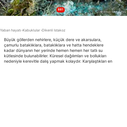
Aktif olarak talep edilen bilgilere dayanarak
Dalış alanları
cihazları belirlemek
881
© iStock-Global_Pics
IAB dışı işleme amaçları:
Gerekli
Yaban hayatı
Kabuklular
Dikenli Istakoz
Verim
Büyük göllerden nehirlere, küçük dere ve akarsulara,
çamurlu bataklıklara, bataklıklara ve hatta hendeklere
kadar dünyanın her yerinde hemen hemen her tatlı su
Fonksiyonel
kütlesinde bulunabilirler. Küresel dağılımları ve bollukları
nedeniyle kerevitle dalış yapmak kolaydır. Karşılaştıkları en
Reklâm
yakın dalış alanı için aşağıdaki haritaya göz atın ve bugün
onlarla dalışa gidin!
Bu hayvanın bulunduğu dalış noktaları