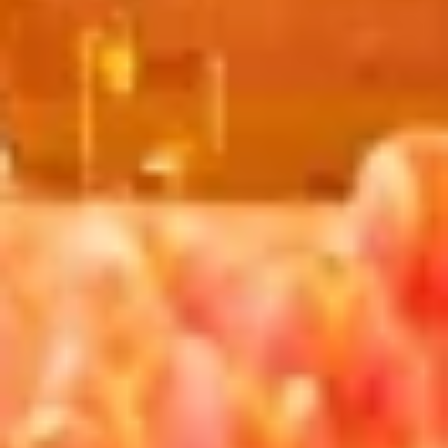
Kişiselleştirilmiş reklam seçmek için
profilleri kullanmak
İçeriği kişiselleştirmek için profiller
oluşturmak
Kişiselleştirilmiş içerik seçmek için profilleri
kullanmak
Reklam performansını ölçmek
İçerik performansını ölçmek
İstatistikler veya farklı kaynaklardan gelen
verilerin bileşimleri yoluyla hedef kitleleri
anlamak
Hizmetleri geliştirmek ve iyileştirmek
İçerik seçmek için sınırlı veri kullanmak
IAB Özel Özellikleri:
Kesin coğrafi konum verilerini kullanmak