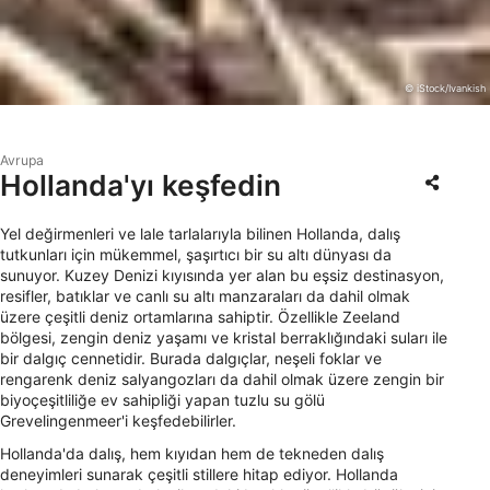
© iStock/Ivankish
Avrupa
Hollanda'yı keşfedin
Yel değirmenleri ve lale tarlalarıyla bilinen Hollanda, dalış
tutkunları için mükemmel, şaşırtıcı bir su altı dünyası da
sunuyor. Kuzey Denizi kıyısında yer alan bu eşsiz destinasyon,
resifler, batıklar ve canlı su altı manzaraları da dahil olmak
üzere çeşitli deniz ortamlarına sahiptir. Özellikle Zeeland
bölgesi, zengin deniz yaşamı ve kristal berraklığındaki suları ile
bir dalgıç cennetidir. Burada dalgıçlar, neşeli foklar ve
rengarenk deniz salyangozları da dahil olmak üzere zengin bir
biyoçeşitliliğe ev sahipliği yapan tuzlu su gölü
Grevelingenmeer'i keşfedebilirler.
Hollanda'da dalış, hem kıyıdan hem de tekneden dalış
deneyimleri sunarak çeşitli stillere hitap ediyor. Hollanda