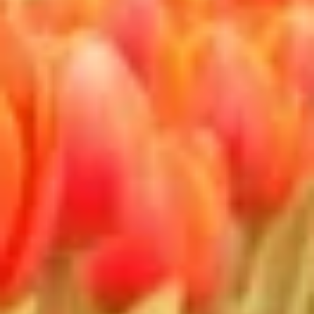
Aktif olarak talep edilen bilgilere dayanarak
cihazları belirlemek
IAB dışı işleme amaçları:
Gerekli
Verim
Fonksiyonel
Reklâm