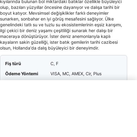
kıyılarında bulunan bol miktardaki batıklar özellikle büyüleyici
olup, bazıları yüzyıllar öncesine dayanıyor ve dalışa tarihi bir
boyut katıyor. Mevsimsel değişiklikler farklı deneyimler
sunarken, sonbahar en iyi görüş mesafesini sağlıyor. Ülke
genelindeki tatlı su ve tuzlu su ekosistemlerinin eşsiz karışımı,
ilgi çekici bir deniz yaşamı çeşitliliği sunarak her dalışı bir
maceraya dönüştürüyor. İster deniz anemonlarıyla kaplı
kayaların sakin güzelliği, ister batık gemilerin tarihi cazibesi
olsun, Hollanda'da dalış büyüleyici bir deneyimdir.
Fiş türü
C, F
Ödeme Yöntemi
VISA, MC, AMEX, Cir, Plus
boşaltma
5–10% / Service Staff / Tipping is
appreciated in restaurants and
cafés if service is good, though
service charges are often included.
Para birimi
EUR
Dial Code
+31
Electricity
230V / 50Hz