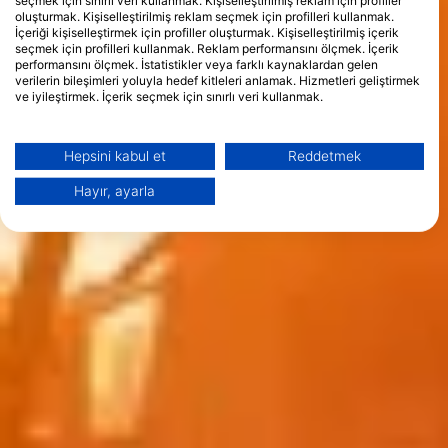
seçmek için sınırlı veri kullanmak. Kişiselleştirilmiş reklam için profiller
oluşturmak. Kişiselleştirilmiş reklam seçmek için profilleri kullanmak.
İçeriği kişiselleştirmek için profiller oluşturmak. Kişiselleştirilmiş içerik
seçmek için profilleri kullanmak. Reklam performansını ölçmek. İçerik
performansını ölçmek. İstatistikler veya farklı kaynaklardan gelen
verilerin bileşimleri yoluyla hedef kitleleri anlamak. Hizmetleri geliştirmek
ve iyileştirmek. İçerik seçmek için sınırlı veri kullanmak.
Google'ın veri kullanımı hakkında daha fazla bilgiyi burada bulabilirsiniz:
https://business.safety.google/privacy/
Veriler Avrupa Birliği dışında paylaşılabilir ve ABD'ye gönderilebilir.
Hepsini kabul et
Reddetmek
Onayınız ve cookie politikası yalnızca bu web sitesi/uygulama için
geçerlidir.
Hayır, ayarla
İş Ortağı Listesini Görüntüle (1 IAB Satıcıları)
Verilerinizi aşağıdaki amaçlarla kullanıyoruz:
IAB işleme amaçları:
Bilgileri bir cihazda depolamak ve/veya
onlara cihazdan erişmek
Reklam seçmek için sınırlı veri kullanmak
Kişiselleştirilmiş reklam için profiller
oluşturmak