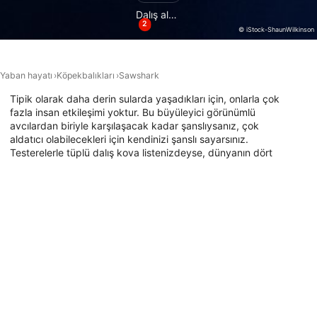
Aktif olarak talep edilen bilgilere dayanarak
Dalış alanları
cihazları belirlemek
2
© iStock-ShaunWilkinson
IAB dışı işleme amaçları:
Gerekli
Yaban hayatı
Köpekbalıkları
Sawshark
Verim
Tipik olarak daha derin sularda yaşadıkları için, onlarla çok
fazla insan etkileşimi yoktur. Bu büyüleyici görünümlü
avcılardan biriyle karşılaşacak kadar şanslıysanız, çok
Fonksiyonel
aldatıcı olabilecekleri için kendinizi şanslı sayarsınız.
Testerelerle tüplü dalış kova listenizdeyse, dünyanın dört
Reklâm
bir yanındaki en iyi dalış yerleri için aşağıdaki haritaya göz
atın.
Bu hayvanın bulunduğu dalış noktaları