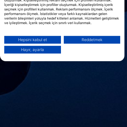
oluşturmak. Kişiselleştirilmiş reklam seçmek için profilleri kullanmak.
İçeriği kişiselleştirmek için profiller oluşturmak. Kişiselleştirilmiş içerik
seçmek için profilleri kullanmak. Reklam performansını ölçmek. İçerik
performansını ölçmek. İstatistikler veya farklı kaynaklardan gelen
verilerin bileşimleri yoluyla hedef kitleleri anlamak. Hizmetleri geliştirmek
ve iyileştirmek. İçerik seçmek için sınırlı veri kullanmak.
Google'ın veri kullanımı hakkında daha fazla bilgiyi burada bulabilirsiniz:
https://business.safety.google/privacy/
Veriler Avrupa Birliği dışında paylaşılabilir ve ABD'ye gönderilebilir.
Hepsini kabul et
Reddetmek
Onayınız ve cookie politikası yalnızca bu web sitesi/uygulama için
geçerlidir.
Hayır, ayarla
İş Ortağı Listesini Görüntüle (1 IAB Satıcıları)
Verilerinizi aşağıdaki amaçlarla kullanıyoruz:
IAB işleme amaçları:
Bilgileri bir cihazda depolamak ve/veya
onlara cihazdan erişmek
Reklam seçmek için sınırlı veri kullanmak
Kişiselleştirilmiş reklam için profiller
oluşturmak
Kişiselleştirilmiş reklam seçmek için