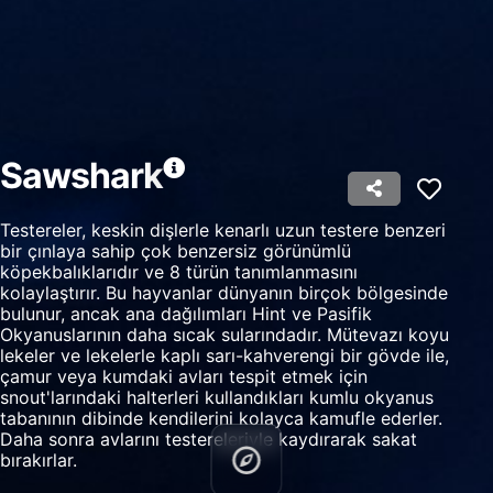
profilleri kullanmak
İçeriği kişiselleştirmek için profiller
oluşturmak
Kişiselleştirilmiş içerik seçmek için profilleri
kullanmak
Sawshark
Reklam performansını ölçmek
İçerik performansını ölçmek
Testereler, keskin dişlerle kenarlı uzun testere benzeri
bir çınlaya sahip çok benzersiz görünümlü
İstatistikler veya farklı kaynaklardan gelen
köpekbalıklarıdır ve 8 türün tanımlanmasını
verilerin bileşimleri yoluyla hedef kitleleri
kolaylaştırır. Bu hayvanlar dünyanın birçok bölgesinde
anlamak
bulunur, ancak ana dağılımları Hint ve Pasifik
Okyanuslarının daha sıcak sularındadır. Mütevazı koyu
Hizmetleri geliştirmek ve iyileştirmek
lekeler ve lekelerle kaplı sarı-kahverengi bir gövde ile,
çamur veya kumdaki avları tespit etmek için
İçerik seçmek için sınırlı veri kullanmak
snout'larındaki halterleri kullandıkları kumlu okyanus
tabanının dibinde kendilerini kolayca kamufle ederler.
IAB Özel Özellikleri:
Daha sonra avlarını testereleriyle kaydırarak sakat
bırakırlar.
Kesin coğrafi konum verilerini kullanmak