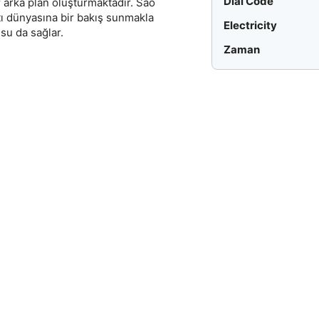
Dial Code
r arka plan oluşturmaktadır. São
tı dünyasına bir bakış sunmakla
Electricity
su da sağlar.
Zaman