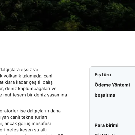
algıçlara eşsiz ve
Fiş türü
k volkanik takımada, canlı
tıklara kadar çeşitli dalış
Ödeme Yöntemi
ar, deniz kaplumbağaları ve
re muhteşem bir deniz yaşamına
boşaltma
eratörler ise dalgıçların daha
yan canlı tekne turları
lar, ancak görüş mesafesi
Para birimi
eri nefes kesen su altı