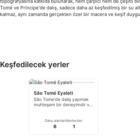
topografyasına katkıda bulunarak, hem çarpıcı hem de çeşitli bi
Tomé ve Príncipe'de dalış, sadece daha az keşfedilmiş bir su al
kalmaz, aynı zamanda gerçekten özel bir macera ve keşif duygu
Keşfedilecek yerler
-----------------------------------------
São Tomé Eyaleti
São Tome'de dalış yapmak
muhteşem bir deneyimdir ve
ıssız, güzel dalış noktaları
sunar.
Dalış alanları
Merkezler
6
1