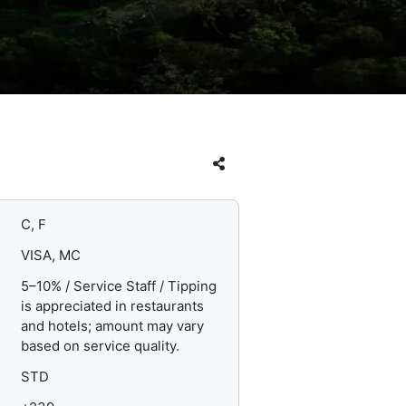
C, F
VISA, MC
5–10% / Service Staff / Tipping
is appreciated in restaurants
and hotels; amount may vary
based on service quality.
STD