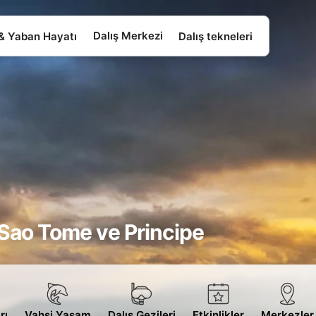
Dalış Merkezi
 & Yaban Hayatı
Dalış tekneleri
Sao Tome ve Principe
rı
Vahşi Yaşam
Dalış Gezileri
Etkinlikler
Merkezler