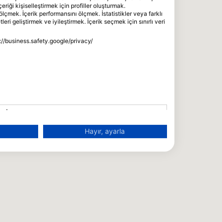
çeriği kişiselleştirmek için profiller oluşturmak.
ölçmek. İçerik performansını ölçmek. İstatistikler veya farklı
eri geliştirmek ve iyileştirmek. İçerik seçmek için sınırlı veri
s://business.safety.google/privacy/
mek
Hayır, ayarla