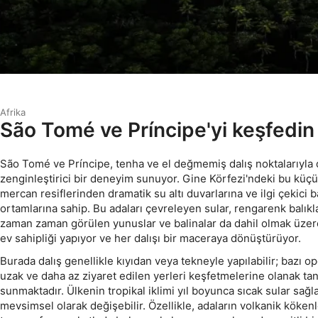
Afrika
São Tomé ve Príncipe'yi keşfedin
São Tomé ve Príncipe, tenha ve el değmemiş dalış noktalarıyla d
zenginleştirici bir deneyim sunuyor. Gine Körfezi'ndeki bu küçü
mercan resiflerinden dramatik su altı duvarlarına ve ilgi çekici ba
ortamlarına sahip. Bu adaları çevreleyen sular, rengarenk balıkl
zaman zaman görülen yunuslar ve balinalar da dahil olmak üze
ev sahipliği yapıyor ve her dalışı bir maceraya dönüştürüyor.
Burada dalış genellikle kıyıdan veya tekneyle yapılabilir; bazı op
uzak ve daha az ziyaret edilen yerleri keşfetmelerine olanak tanı
sunmaktadır. Ülkenin tropikal iklimi yıl boyunca sıcak sular sağ
mevsimsel olarak değişebilir. Özellikle, adaların volkanik kökenl