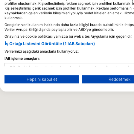
profiller oluşturmak. Kişiselleştirilmiş reklam seçmek için profilleri kullanmak. İ
Kişiselleştirilmiş içerik seçmek için profilleri kullanmak. Reklam performansını 
kaynaklardan gelen verilerin bileşimleri yoluyla hedef kitleleri anlamak. Hizmetl
kullanmak.
Google'ın veri kullanımı hakkında daha fazla bilgiyi burada bulabilirsiniz: http
Veriler Avrupa Birliği dışında paylaşılabilir ve ABD'ye gönderilebilir.
Onayınız ve cookie politikası yalnızca bu web sitesi/uygulama için geçerlidir.
İş Ortağı Listesini Görüntüle (1 IAB Satıcıları)
Verilerinizi aşağıdaki amaçlarla kullanıyoruz:
IAB işleme amaçları:
Bilgileri bir cihazda depolamak ve/veya onlara cihazdan eriş
Hepsini kabul et
Reddetmek
Reklam seçmek için sınırlı veri kullanmak
Kişiselleştirilmiş reklam için profiller oluşturmak
Kişiselleştirilmiş reklam seçmek için profilleri kullanmak
İçeriği kişiselleştirmek için profiller oluşturmak
Kişiselleştirilmiş içerik seçmek için profilleri kullanmak