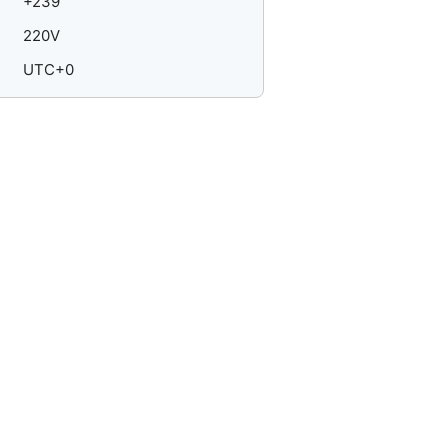
+239
220V
UTC+0