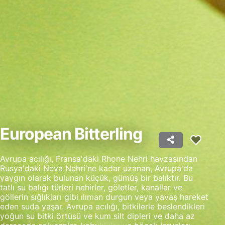
Kişiselleştirilmiş reklam seçmek için
profilleri kullanmak
İçeriği kişiselleştirmek için profiller
oluşturmak
Kişiselleştirilmiş içerik seçmek için profilleri
kullanmak
Reklam performansını ölçmek
İçerik performansını ölçmek
European Bitterling
İstatistikler veya farklı kaynaklardan gelen
verilerin bileşimleri yoluyla hedef kitleleri
anlamak
Avrupa acılığı, Fransa'daki Rhone Nehri havzasından
Rusya'daki Neva Nehri'ne kadar uzanan, Avrupa'da
Hizmetleri geliştirmek ve iyileştirmek
yaygın olarak bulunan küçük, gümüş bir balıktır. Bu
tatlı su balığı türleri nehirler, göletler, kanallar ve
İçerik seçmek için sınırlı veri kullanmak
göllerin sığlıkları gibi ılıman durgun veya yavaş hareket
eden suda yaşar. Avrupa acılığı, bitkilerle beslendikleri
IAB Özel Özellikleri:
yoğun su bitki örtüsü ve kum silt dipleri ve daha az