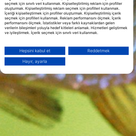
seçmek için sınırlı veri kullanmak. Kişiselleştirilmiş reklam için profiller
oluşturmak. Kişiselleştirilmiş reklam seçmek için profilleri kullanmak.
İçeriği kişiselleştirmek için profiller oluşturmak. Kişiselleştirilmiş içerik
seçmek için profilleri kullanmak. Reklam performansını ölçmek. İçerik
performansını ölçmek. İstatistikler veya farklı kaynaklardan gelen
verilerin bileşimleri yoluyla hedef kitleleri anlamak. Hizmetleri geliştirmek
ve iyileştirmek. İçerik seçmek için sınırlı veri kullanmak.
Google'ın veri kullanımı hakkında daha fazla bilgiyi burada bulabilirsiniz:
https://business.safety.google/privacy/
Veriler Avrupa Birliği dışında paylaşılabilir ve ABD'ye gönderilebilir.
Hepsini kabul et
Reddetmek
Onayınız ve cookie politikası yalnızca bu web sitesi/uygulama için
geçerlidir.
Hayır, ayarla
İş Ortağı Listesini Görüntüle (1 IAB Satıcıları)
Verilerinizi aşağıdaki amaçlarla kullanıyoruz:
IAB işleme amaçları:
Bilgileri bir cihazda depolamak ve/veya
onlara cihazdan erişmek
Reklam seçmek için sınırlı veri kullanmak
Kişiselleştirilmiş reklam için profiller
oluşturmak