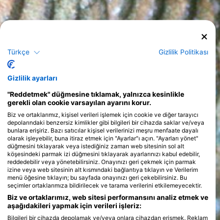
Türkçe
Gizlilik Politikası
Gizlilik ayarları
"Reddetmek" düğmesine tıklamak, yalnızca kesinlikle
gerekli olan cookie varsayılan ayarını korur.
Biz ve ortaklarımız, kişisel verileri işlemek için cookie ve diğer tarayıcı
depolarındaki benzersiz kimlikler gibi bilgileri bir cihazda saklar ve/veya
bunlara erişiriz. Bazı satıcılar kişisel verilerinizi meşru menfaate dayalı
olarak işleyebilir, buna itiraz etmek için "Ayarlar"ı açın. "Ayarları yönet"
düğmesini tıklayarak veya istediğiniz zaman web sitesinin sol alt
köşesindeki parmak izi düğmesini tıklayarak ayarlarınızı kabul edebilir,
reddedebilir veya yönetebilirsiniz. Onayınızı geri çekmek için parmak
izine veya web sitesinin alt kısmındaki bağlantıya tıklayın ve Verilerim
menü öğesine tıklayın; bu sayfada onayınızı geri çekebilirsiniz. Bu
seçimler ortaklarımıza bildirilecek ve tarama verilerini etkilemeyecektir.
Biz ve ortaklarımız, web sitesi performansını analiz etmek ve
aşağıdakileri yapmak için verileri işleriz:
Bilgileri bir cihazda depolamak ve/veya onlara cihazdan erişmek. Reklam