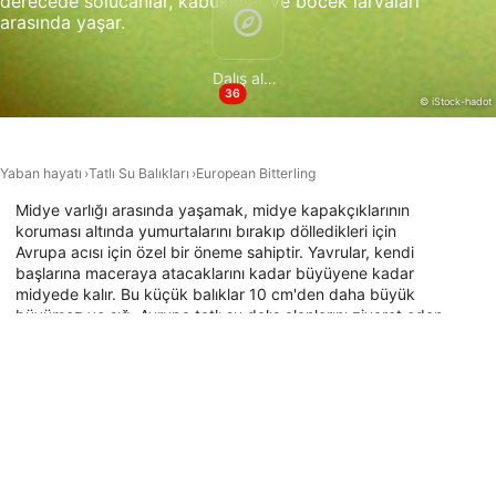
derecede solucanlar, kabuklular ve böcek larvaları
Kesin coğrafi konum verilerini kullanmak
arasında yaşar.
Aktif olarak talep edilen bilgilere dayanarak
cihazları belirlemek
Dalış alanları
36
IAB dışı işleme amaçları:
© iStock-hadot
Gerekli
Yaban hayatı
Tatlı Su Balıkları
European Bitterling
Verim
Midye varlığı arasında yaşamak, midye kapakçıklarının
Fonksiyonel
koruması altında yumurtalarını bırakıp dölledikleri için
Avrupa acısı için özel bir öneme sahiptir. Yavrular, kendi
başlarına maceraya atacaklarını kadar büyüyene kadar
Reklâm
midyede kalır. Bu küçük balıklar 10 cm'den daha büyük
büyümez ve sığ, Avrupa tatlı su dalış alanlarını ziyaret eden
dalgıçlar arasında popüler manzaralardır. Avrupa acılarının
size en yakın yerde nerede oluştuğunu görmek için
aşağıdaki dalış alanı haritasına göz atın.
Bu hayvanın bulunduğu dalış noktaları