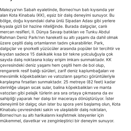
Malezya'nın Sabah eyaletinde, Borneo'nun batı kıyısında yer
alan Kota Kinabalu (KK), eşsiz bir dalış deneyimi sunuyor. Bu
bölge, doğu kıyısındaki daha ünlü Sipadan Adası gibi yerlere
kıyasla gizli bir hazine niteliğinde. Burada dalgıçlar, canlı
mercan resifleri, II. Dünya Savaşı batıkları ve Tunku Abdul
Rahman Deniz Parkı'nın hareketli su altı yaşamı da dahil olmak
üzere çeşitli dalış ortamlarının tadını çıkarabilirler. Park,
dalgıçlar ve şnorkelli yüzücüler arasında popüler bir tercihtir ve
kıyıdan sadece 15 dakikalık kısa bir tekne yolculuğuyla çok
sayıda dalış noktasına kolay erişim imkanı sunmaktadır. KK
çevresindeki deniz yaşamı hem çeşitli hem de bol olup,
rengarenk resif balığı sürüleri, zarif deniz kaplumbağaları ve
mevsimlik köpekbalıkları ve vatozların şaşırtıcı görüntüleriyle
karşılaşma fırsatları sunmaktadır. 25 metreye (82 feet) kadar
derinliğe ulaşan sıcak sular, balina köpekbalıkları ve manta
vatozları gibi pelajik türlerin ara sıra ortaya çıkmasına da ev
sahipliği yaparak her dalışı bir maceraya dönüştürüyor. İster
deneyimli bir dalgıç olun ister bu spora yeni başlamış olun, Kota
Kinabalu çevresindeki sakin ve ulaşılabilir dalış noktaları,
Borneo'nun su altı harikalarını keşfetmek isteyenler için
mükemmel, davetkar ve zenginleştirici bir deneyim sunuyor.