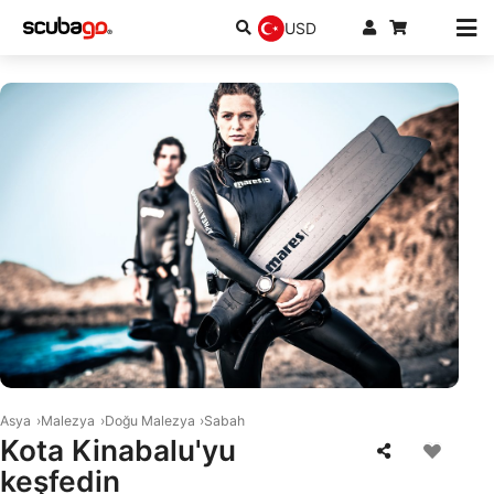
USD
© Mares
Asya
Malezya
Doğu Malezya
Sabah
Kota Kinabalu'yu
keşfedin