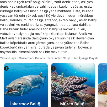
arasında birçok resif balığı sürüsü, zarif deniz atları, asil yeşil
deniz kaplumbağaları ve şahin gagalı kaplumbağalar, eşsiz
kurbağa balığı ve timsah balığı yer almaktadır. Liste, burada
yaşayan türlerin yüksek çeşitliliğiyle devam eder; mürekkep
balığı, karides, müren balığı, ahtapot, akrep balığı, aslan balığı
ve sevimli ve renkli deniz salyangozları da bunlara dahildir.
Daha büyük türler arasında ton balığı ve levrek sürüleri,
vatozlar ve siyah uçlu resif köpekbalıkları bulunur. Aralık ve
Mart ayları arasında dalgıçların okyanusun nazik devleri olan
balina köpekbalıklarını görme şansı daha yüksektir. Balina
köpekbalığının yanı sıra, burada yaşayan türler yıl boyunca
hayranlıkla izlenebilecek şekilde mevcuttur.
Yaban Hayatı Gözlemleri, Kullanıcı Tarafından Oluşturulan İçeriğe Dayalı
Alamy-WaterFrame
iStock-Global_Pics
İskarmoz Balığı
Müren Balığı