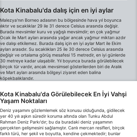
Kota Kinabalu'da dalış için en iyi aylar
Verim
Malezya'nın Borneo adasının bu bölgesinde hava yıl boyunca
Fonksiyonel
ılıktır ve sıcaklıklar 29 ile 31 derece Celsius arasında değişir.
Burada mevsimler kuru ve yağışlı mevsimdir; en çok yağmur
Reklâm
Ocak ile Mart ayları arasında yağar ancak yağmur miktarı azdır
ve dalışı etkilemez. Burada dalış için en iyi aylar Mart ile Ekim
ayları arasıdır. Su sıcaklıkları 25 ile 30 derece Celsius arasında
değişir ve ortalama görüş mesafesi 15 metredir, en iyi günlerde
30 metreye kadar ulaşabilir. Yıl boyunca burada görülebilecek
birçok tür vardır, ancak mevsimsel gösterilerden biri de Aralık
ve Mart ayları arasında bölgeyi ziyaret eden balina
köpekbalıklarıdır.
Kota Kinabalu'da Görülebilecek En İyi Vahşi
Yaşam Noktaları
Deniz yaşamını gözlemlemek söz konusu olduğunda, gidilecek
yer 40 yılı aşkın süredir koruma altında olan Tunku Abdul
Rahman Deniz Parkı'dır; bu da buradaki deniz yaşamının
gerçekten gelişmesini sağlamıştır. Canlı mercan resifleri, birçok
farklı türü, her şekil ve boyutta, kendine çekmektedir; bunlar