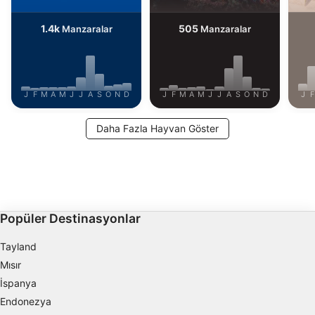
1.4k
505
Manzaralar
Manzaralar
J
F
M
A
M
J
J
A
S
O
N
D
J
F
M
A
M
J
J
A
S
O
N
D
J
F
Daha Fazla Hayvan Göster
Popüler Destinasyonlar
Tayland
Mısır
İspanya
Endonezya