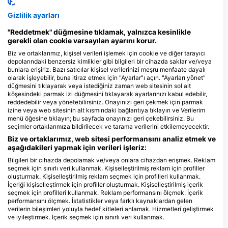
her seviyedeki dalgıç için erişilebilir kılmaktadır. Bununla
birlikte, daha heyecan arayan dalgıçlar için de birçok fırsat
Gizlilik ayarları
bulunmaktadır. Burada keşfedilmeyi bekleyen üç II. Dünya
"Reddetmek" düğmesine tıklamak, yalnızca kesinlikle
Savaşı batığı, bir dizi mağara, bazı derin dalış noktaları, akıntı
gerekli olan cookie varsayılan ayarını korur.
dalışı fırsatları ve yemyeşil sularla çevrili beş el değmemiş
adadan oluşan muhteşem ve gelişen Tunku Abdul Rahman
Biz ve ortaklarımız, kişisel verileri işlemek için cookie ve diğer tarayıcı
depolarındaki benzersiz kimlikler gibi bilgileri bir cihazda saklar ve/veya
Deniz Parkı bulunmaktadır. Bu bölgede her türden ilgi alanına
bunlara erişiriz. Bazı satıcılar kişisel verilerinizi meşru menfaate dayalı
sahip dalgıçların heyecanlanabileceği birçok unsur mevcuttur.
olarak işleyebilir, buna itiraz etmek için "Ayarlar"ı açın. "Ayarları yönet"
düğmesini tıklayarak veya istediğiniz zaman web sitesinin sol alt
köşesindeki parmak izi düğmesini tıklayarak ayarlarınızı kabul edebilir,
Dalış Merkezleri
reddedebilir veya yönetebilirsiniz. Onayınızı geri çekmek için parmak
izine veya web sitesinin alt kısmındaki bağlantıya tıklayın ve Verilerim
menü öğesine tıklayın; bu sayfada onayınızı geri çekebilirsiniz. Bu
L
seçimler ortaklarımıza bildirilecek ve tarama verilerini etkilemeyecektir.
N
Empire Scuba Supplies
3
Biz ve ortaklarımız, web sitesi performansını analiz etmek ve
E-G-22A, Inanam Kapital, Lorong
Scuba Kinabalu Dive Station
aşağıdakileri yapmak için verileri işleriz:
Inanam Kapital 3A Jalan Nountun,
Graceville, 88450 Kota Kinabalu,
Inanam Kota Kinabalu, 88450
Malezya
Bilgileri bir cihazda depolamak ve/veya onlara cihazdan erişmek. Reklam
Sabah, Malezya
seçmek için sınırlı veri kullanmak. Kişiselleştirilmiş reklam için profiller
oluşturmak. Kişiselleştirilmiş reklam seçmek için profilleri kullanmak.
İçeriği kişiselleştirmek için profiller oluşturmak. Kişiselleştirilmiş içerik
Medusa Scuba International
seçmek için profilleri kullanmak. Reklam performansını ölçmek. İçerik
Lot G19, Ground Floor,
Lot 7, 2nd Floor, Blo
performansını ölçmek. İstatistikler veya farklı kaynaklardan gelen
Oceanus Waterfront Mall,
SH9, (MDP SH9-7-2
verilerin bileşimleri yoluyla hedef kitleleri anlamak. Hizmetleri geliştirmek
Jalan Tun Fuad Stephens,,
Kota Kinabalu, Mal
ve iyileştirmek. İçerik seçmek için sınırlı veri kullanmak.
88000 Kota Kinabalu,
Scuba Culture
Sabah, Malezya