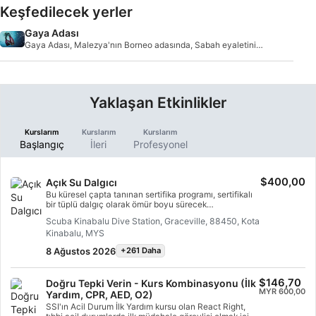
Keşfedilecek yerler
Gaya Adası
Gaya Adası, Malezya'nın Borneo adasında, Sabah eyaletinin
batı kıyısında yer alan büyük
Yaklaşan Etkinlikler
Kurslarım
Kurslarım
Kurslarım
Başlangıç
İleri
Profesyonel
$400,00
Açık Su Dalgıcı
Bu küresel çapta tanınan sertifika programı, sertifikalı
bir tüplü dalgıç olarak ömür boyu sürecek
maceralarınıza başlamanın en iyi yoludur.
Scuba Kinabalu Dive Station, Graceville, 88450, Kota
Kişiselleştirilmiş eğitim, su altında uygulamalı derslerle
Kinabalu, MYS
birleştirilerek, su altında gerçekten rahat olmanız için
gereken beceri ve deneyime sahip olmanız sağlanır.
8 Ağustos 2026
+261 Daha
SSI Açık Su Dalgıcı sertifikasını kazanacaksınız.
$146,70
Doğru Tepki Verin - Kurs Kombinasyonu (İlk
MYR 600,00
Yardım, CPR, AED, O2)
SSI'ın Acil Durum İlk Yardım kursu olan React Right,