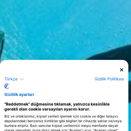
Huron Gölü
Türkçe
Gizlilik Politikası
Gizlilik ayarları
Kurslar
"Reddetmek" düğmesine tıklamak, yalnızca kesinlikle
>
gerekli olan cookie varsayılan ayarını korur.
Biz ve ortaklarımız, kişisel verileri işlemek için cookie ve diğer tarayıcı
depolarındaki benzersiz kimlikler gibi bilgileri bir cihazda saklar ve/veya
bunlara erişiriz. Bazı satıcılar kişisel verilerinizi meşru menfaate dayalı
olarak işleyebilir, buna itiraz etmek için "Ayarlar"ı açın. "Ayarları yönet"