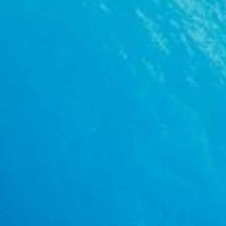
Bilgileri bir cihazda depolamak ve/veya
onlara cihazdan erişmek
Reklam seçmek için sınırlı veri kullanmak
Kişiselleştirilmiş reklam için profiller
oluşturmak
Kişiselleştirilmiş reklam seçmek için
profilleri kullanmak
İçeriği kişiselleştirmek için profiller
oluşturmak
Kişiselleştirilmiş içerik seçmek için profilleri
kullanmak
Reklam performansını ölçmek
İçerik performansını ölçmek
İstatistikler veya farklı kaynaklardan gelen