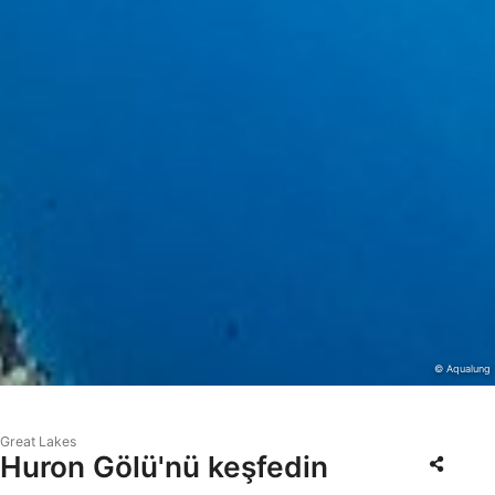
© Aqualung
Great Lakes
Huron Gölü'nü keşfedin