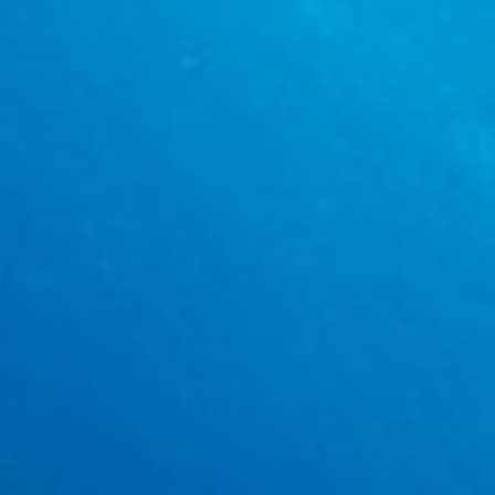
verilerin bileşimleri yoluyla hedef kitleleri
anlamak
Hizmetleri geliştirmek ve iyileştirmek
İçerik seçmek için sınırlı veri kullanmak
IAB Özel Özellikleri:
Kesin coğrafi konum verilerini kullanmak
Aktif olarak talep edilen bilgilere dayanarak
cihazları belirlemek
IAB dışı işleme amaçları:
Gerekli
Verim
Fonksiyonel
Reklâm