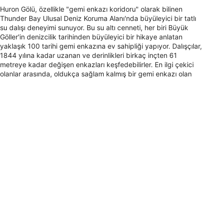
Huron Gölü, özellikle "gemi enkazı koridoru" olarak bilinen
Thunder Bay Ulusal Deniz Koruma Alanı'nda büyüleyici bir tatlı
su dalışı deneyimi sunuyor. Bu su altı cenneti, her biri Büyük
Göller'in denizcilik tarihinden büyüleyici bir hikaye anlatan
yaklaşık 100 tarihi gemi enkazına ev sahipliği yapıyor. Dalışçılar,
1844 yılına kadar uzanan ve derinlikleri birkaç inçten 61
metreye kadar değişen enkazları keşfedebilirler. En ilgi çekici
olanlar arasında, oldukça sağlam kalmış bir gemi enkazı olan
Pewabic ve dalgıçları geçmişinin derinliklerine dalmaya davet
eden 72 metrelik bir buharlı gemi olan Montana yer alıyor.
Huron Gölü'ndeki bir diğer önemli dalış noktası ise sığ sularda
bulunan 19 batığa ev sahipliği yapan DeTour Geçidi Sualtı
Koruma Alanı'dır. Bu bölge, her seviyeden dalgıç için ideal
koşullar sunarak hem eğlence amaçlı hem de teknik dalış
meraklıları için çok yönlü bir destinasyon haline gelmektedir.
Özellikle Sainte Marie, su üstünde görülebilen kısımlarıyla
dikkat çeken eşsiz bir batık olup çarpıcı bir simge yapı
oluşturmaktadır. Çeşitli sualtı manzaralarıyla Huron Gölü, tarih,
macera ve doğal güzelliğin ilgi çekici bir karışımını sunarak tatlı
su dalışı tutkunları için mutlaka ziyaret edilmesi gereken bir yer
haline gelmektedir.