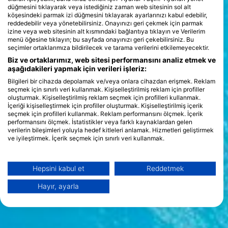
düğmesini tıklayarak veya istediğiniz zaman web sitesinin sol alt
köşesindeki parmak izi düğmesini tıklayarak ayarlarınızı kabul edebilir,
reddedebilir veya yönetebilirsiniz. Onayınızı geri çekmek için parmak
izine veya web sitesinin alt kısmındaki bağlantıya tıklayın ve Verilerim
menü öğesine tıklayın; bu sayfada onayınızı geri çekebilirsiniz. Bu
seçimler ortaklarımıza bildirilecek ve tarama verilerini etkilemeyecektir.
Biz ve ortaklarımız, web sitesi performansını analiz etmek ve
aşağıdakileri yapmak için verileri işleriz:
Bilgileri bir cihazda depolamak ve/veya onlara cihazdan erişmek. Reklam
seçmek için sınırlı veri kullanmak. Kişiselleştirilmiş reklam için profiller
oluşturmak. Kişiselleştirilmiş reklam seçmek için profilleri kullanmak.
İçeriği kişiselleştirmek için profiller oluşturmak. Kişiselleştirilmiş içerik
seçmek için profilleri kullanmak. Reklam performansını ölçmek. İçerik
performansını ölçmek. İstatistikler veya farklı kaynaklardan gelen
verilerin bileşimleri yoluyla hedef kitleleri anlamak. Hizmetleri geliştirmek
ve iyileştirmek. İçerik seçmek için sınırlı veri kullanmak.
Google'ın veri kullanımı hakkında daha fazla bilgiyi burada bulabilirsiniz:
https://business.safety.google/privacy/
Veriler Avrupa Birliği dışında paylaşılabilir ve ABD'ye gönderilebilir.
Hepsini kabul et
Reddetmek
Onayınız ve cookie politikası yalnızca bu web sitesi/uygulama için
geçerlidir.
Hayır, ayarla
İş Ortağı Listesini Görüntüle (1 IAB Satıcıları)
Verilerinizi aşağıdaki amaçlarla kullanıyoruz:
IAB işleme amaçları: