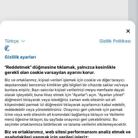
Türkçe
Gizlilik Politikası
Gizlilik ayarları
"Reddetmek" düğmesine tıklamak, yalnızca kesinlikle
gerekli olan cookie varsayılan ayarını korur.
Biz ve ortaklarımız, kişisel verileri işlemek için cookie ve diğer tarayıcı
depolarındaki benzersiz kimlikler gibi bilgileri bir cihazda saklar ve/veya
Ningaloo'da dalış için en iyi aylar
bunlara erişiriz. Bazı satıcılar kişisel verilerinizi meşru menfaate dayalı
olarak işleyebilir, buna itiraz etmek için "Ayarlar"ı açın. "Ayarları yönet"
düğmesini tıklayarak veya istediğiniz zaman web sitesinin sol alt
Ningaloo Resifi, dalgıçlara yıl boyunca canlı deniz yaşamını
köşesindeki parmak izi düğmesini tıklayarak ayarlarınızı kabul edebilir,
keşfetme fırsatı sunuyor. Su sıcaklıkları 24°C–30°C/75°F–86°F
reddedebilir veya yönetebilirsiniz. Onayınızı geri çekmek için parmak
arasında değişiyor ve en sıcak dönemler Kasım ile Mart ayları
izine veya web sitesinin alt kısmındaki bağlantıya tıklayın ve Verilerim
arasında yaşanıyor. Görüş mesafesi genellikle mükemmel olup,
menü öğesine tıklayın; bu sayfada onayınızı geri çekebilirsiniz. Bu
sıklıkla 30 metreyi/98 feet'i aşarak su altı ihtişamının net bir
seçimler ortaklarımıza bildirilecek ve tarama verilerini etkilemeyecektir.
şekilde görülmesini sağlıyor. Dalış yıl boyunca mümkün olsa da,
Biz ve ortaklarımız, web sitesi performansını analiz etmek ve
en iyi koşullar genellikle rüzgarların daha sakin ve akıntıların
aşağıdakileri yapmak için verileri işleriz: