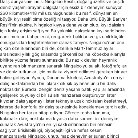
Dalış dünyasının incisi Ningaloo Resifi, doğal güzellik ve çeşitli
deniz yaşamı arayan dalgıçlar için eşsiz bir deneyim sunuyor.
260 kilometre/418 mil uzunluğundaki bu resif, dünyanın en
büyük kıyı resifi olma özelliğini taşıyor. Daha ünlü Büyük Bariyer
Resifi'nin aksine, Ningaloo kıyıya daha yakın olup, kıyı dalışları
için kolay erişim sağlıyor. Bu yakınlık, dalgıçların kıyı şeridinden
canlı mercan bahçelerini, rengarenk balıkları ve gizemli küçük
omurgasızları keşfetmelerine olanak tanıyor. Ningaloo'nun öne
çıkan özelliklerinden biri de, özellikle Mart-Temmuz ayları
arasındaki yıllık göç sırasında görkemli balina köpekbalıklarıyla
birlikte yüzme fırsatı sunmasıdır. Bu nazik devler, hayranlık
uyandıran bir manzara sunarak Ningaloo'yu su altı fotoğrafçıları
ve deniz tutkunları için mutlaka ziyaret edilmesi gereken bir yer
haline getiriyor. Ayrıca, Donanma İskelesi, Avustralya'nın en iyi
dalış noktalarından biri olarak sık sık oylanan ünlü bir dalış
noktasıdır. Burada, zengin deniz yaşamı batık yapılar arasında
gelişerek büyüleyici bir su altı manzarası oluşturuyor. İster
kıyıdan dalış yapmayı, ister tekneyle uzak noktaları keşfetmeyi,
isterse de konforlu bir dalış teknesinde konaklamayı tercih edin,
Ningaloo her tarza hitap ediyor. Görece tenha konumu,
kalabalık dalış noktalarına kıyasla daha samimi bir deneyim
sunarak Avustralya'nın en iyi saklı sırlarından biri olmasını
sağlıyor. Erişilebilirliği, biyoçeşitliliği ve nefes kesen
manzarasıyla Ningaloo, unutulmaz deneyimler sunan birinci