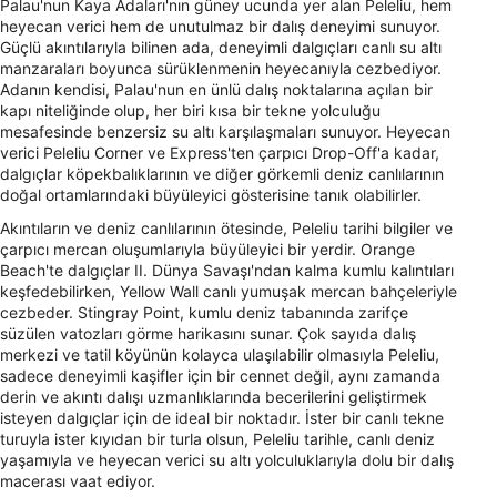
Palau'nun Kaya Adaları'nın güney ucunda yer alan Peleliu, hem
heyecan verici hem de unutulmaz bir dalış deneyimi sunuyor.
Güçlü akıntılarıyla bilinen ada, deneyimli dalgıçları canlı su altı
manzaraları boyunca sürüklenmenin heyecanıyla cezbediyor.
Adanın kendisi, Palau'nun en ünlü dalış noktalarına açılan bir
kapı niteliğinde olup, her biri kısa bir tekne yolculuğu
mesafesinde benzersiz su altı karşılaşmaları sunuyor. Heyecan
verici Peleliu Corner ve Express'ten çarpıcı Drop-Off'a kadar,
dalgıçlar köpekbalıklarının ve diğer görkemli deniz canlılarının
doğal ortamlarındaki büyüleyici gösterisine tanık olabilirler.
Akıntıların ve deniz canlılarının ötesinde, Peleliu tarihi bilgiler ve
çarpıcı mercan oluşumlarıyla büyüleyici bir yerdir. Orange
Beach'te dalgıçlar II. Dünya Savaşı'ndan kalma kumlu kalıntıları
keşfedebilirken, Yellow Wall canlı yumuşak mercan bahçeleriyle
cezbeder. Stingray Point, kumlu deniz tabanında zarifçe
süzülen vatozları görme harikasını sunar. Çok sayıda dalış
merkezi ve tatil köyünün kolayca ulaşılabilir olmasıyla Peleliu,
sadece deneyimli kaşifler için bir cennet değil, aynı zamanda
derin ve akıntı dalışı uzmanlıklarında becerilerini geliştirmek
isteyen dalgıçlar için de ideal bir noktadır. İster bir canlı tekne
turuyla ister kıyıdan bir turla olsun, Peleliu tarihle, canlı deniz
yaşamıyla ve heyecan verici su altı yolculuklarıyla dolu bir dalış
macerası vaat ediyor.