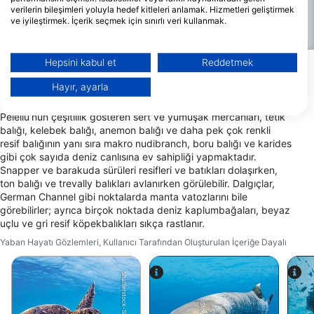
görüldüğü ve görüş mesafesinin en net olduğu Kasım ve Nisan
verilerin bileşimleri yoluyla hedef kitleleri anlamak. Hizmetleri geliştirmek
ayları arasındadır. Haziran ve Eylül aylarında daha fazla yağış
ve iyileştirmek. İçerik seçmek için sınırlı veri kullanmak.
olur ve deniz daha dalgalı olabilir, ancak su altında çok az
Google'ın veri kullanımı hakkında daha fazla bilgiyi burada bulabilirsiniz:
değişiklik olur.
https://business.safety.google/privacy/
Veriler Avrupa Birliği dışında paylaşılabilir ve ABD'ye gönderilebilir.
Hepsini kabul et
Reddetmek
Onayınız ve cookie politikası yalnızca bu web sitesi/uygulama için
Peleliu’da Görülebilecek En Önemli Yaban
geçerlidir.
Hayır, ayarla
Hayatı Türleri
İş Ortağı Listesini Görüntüle (1 IAB Satıcıları)
Peleliu’nun çeşitlilik gösteren sert ve yumuşak mercanları, tetik
Verilerinizi aşağıdaki amaçlarla kullanıyoruz:
balığı, kelebek balığı, anemon balığı ve daha pek çok renkli
IAB işleme amaçları:
resif balığının yanı sıra makro nudibranch, boru balığı ve karides
gibi çok sayıda deniz canlısına ev sahipliği yapmaktadır.
Bilgileri bir cihazda depolamak ve/veya
Snapper ve barakuda sürüleri resifleri ve batıkları dolaşırken,
onlara cihazdan erişmek
ton balığı ve trevally balıkları avlanırken görülebilir. Dalgıçlar,
German Channel gibi noktalarda manta vatozlarını bile
Reklam seçmek için sınırlı veri kullanmak
görebilirler; ayrıca birçok noktada deniz kaplumbağaları, beyaz
uçlu ve gri resif köpekbalıkları sıkça rastlanır.
Kişiselleştirilmiş reklam için profiller
oluşturmak
Yaban Hayatı Gözlemleri, Kullanıcı Tarafından Oluşturulan İçeriğe Dayalı
Kişiselleştirilmiş reklam seçmek için
profilleri kullanmak
İçeriği kişiselleştirmek için profiller