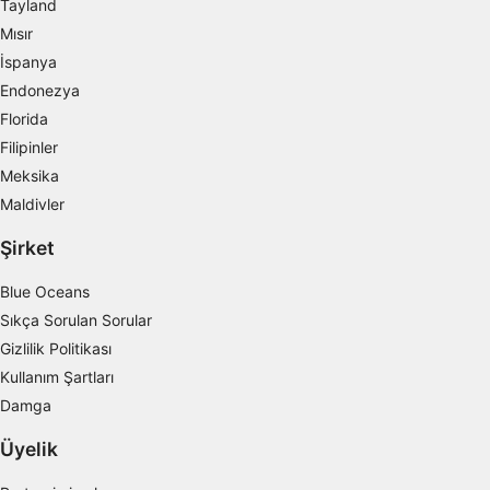
Tayland
IAB dışı işleme amaçları:
Mısır
Gerekli
İspanya
Endonezya
Verim
Florida
Fonksiyonel
Filipinler
Meksika
Reklâm
Maldivler
Şirket
Blue Oceans
Sıkça Sorulan Sorular
Gizlilik Politikası
Kullanım Şartları
Damga
Üyelik