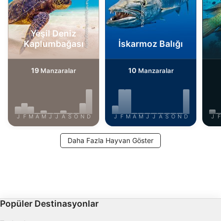
Shutterstock-Shane Myers Photography
iStock-Global_Pics
oluşturmak
Kişiselleştirilmiş içerik seçmek için profilleri
Yeşil Deniz
kullanmak
Kaplumbağası
İskarmoz Balığı
Reklam performansını ölçmek
19
10
Manzaralar
Manzaralar
İçerik performansını ölçmek
İstatistikler veya farklı kaynaklardan gelen
verilerin bileşimleri yoluyla hedef kitleleri
anlamak
J
F
M
A
M
J
J
A
S
O
N
D
J
F
M
A
M
J
J
A
S
O
N
D
J
F
Hizmetleri geliştirmek ve iyileştirmek
Daha Fazla Hayvan Göster
İçerik seçmek için sınırlı veri kullanmak
IAB Özel Özellikleri:
Kesin coğrafi konum verilerini kullanmak
Popüler Destinasyonlar
Aktif olarak talep edilen bilgilere dayanarak
cihazları belirlemek