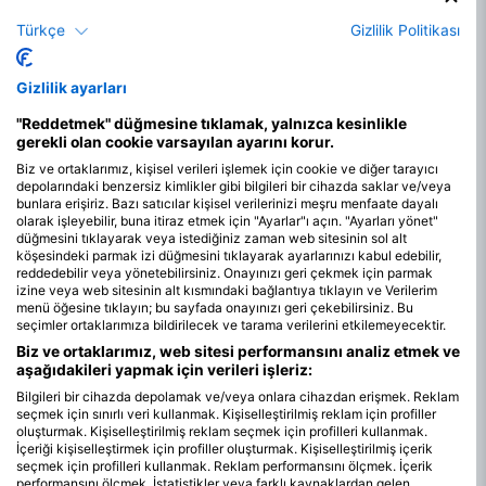
Türkçe
Gizlilik Politikası
Gizlilik ayarları
"Reddetmek" düğmesine tıklamak, yalnızca kesinlikle
gerekli olan cookie varsayılan ayarını korur.
Biz ve ortaklarımız, kişisel verileri işlemek için cookie ve diğer tarayıcı
depolarındaki benzersiz kimlikler gibi bilgileri bir cihazda saklar ve/veya
bunlara erişiriz. Bazı satıcılar kişisel verilerinizi meşru menfaate dayalı
olarak işleyebilir, buna itiraz etmek için "Ayarlar"ı açın. "Ayarları yönet"
düğmesini tıklayarak veya istediğiniz zaman web sitesinin sol alt
köşesindeki parmak izi düğmesini tıklayarak ayarlarınızı kabul edebilir,
reddedebilir veya yönetebilirsiniz. Onayınızı geri çekmek için parmak
izine veya web sitesinin alt kısmındaki bağlantıya tıklayın ve Verilerim
menü öğesine tıklayın; bu sayfada onayınızı geri çekebilirsiniz. Bu
seçimler ortaklarımıza bildirilecek ve tarama verilerini etkilemeyecektir.
Biz ve ortaklarımız, web sitesi performansını analiz etmek ve
aşağıdakileri yapmak için verileri işleriz:
Peleliu'da Dalış İçin En İyi Aylar
Bilgileri bir cihazda depolamak ve/veya onlara cihazdan erişmek. Reklam
seçmek için sınırlı veri kullanmak. Kişiselleştirilmiş reklam için profiller
Peleliu'da tüplü dalış, su sıcaklıklarını 27-30°C/81-86°F
oluşturmak. Kişiselleştirilmiş reklam seçmek için profilleri kullanmak.
İçeriği kişiselleştirmek için profiller oluşturmak. Kişiselleştirilmiş içerik
civarında tutan ılık tropikal iklimi sayesinde yıl boyunca harika
seçmek için profilleri kullanmak. Reklam performansını ölçmek. İçerik
bir aktivitedir. En iyi dalış koşulları, daha fazla pelajik canlının
performansını ölçmek. İstatistikler veya farklı kaynaklardan gelen