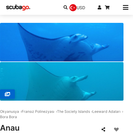
USD
© BORA OCEAN ADVENTURES, 98730 BORA BORA
Okyanusya
Fransız Polinezyası
The Society Islands
Leeward Adaları
Bora Bora
Anau