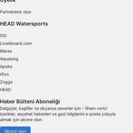
cihazları belirlemek
IAB dışı işleme amaçları:
Partnerimiz olun
Gerekli
HEAD Watersports
Verim
SSI
LiveAboard.com
Fonksiyonel
Mares
Reklâm
Aqualung
Apeks
rEvo
Zoggs
HEAD
Haber Bülteni Aboneliği
Dalgıçlar, kaşifler ve okyanus severler için – İlham verici
içerikler, seyahat haberleri ve gezi bilgilerini e-posta yoluyla
almak için abone olun.
Abone olun