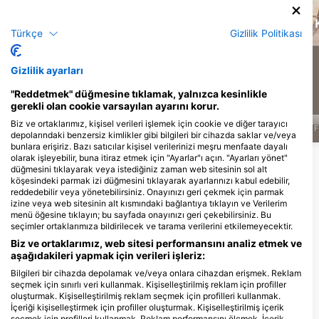
Resif Manta
Vatozu
Kartal Işını
Türkçe
Gizlilik Politikası
821
131
Manzaralar
Manzaralar
Gizlilik ayarları
"Reddetmek" düğmesine tıklamak, yalnızca kesinlikle
gerekli olan cookie varsayılan ayarını korur.
Biz ve ortaklarımız, kişisel verileri işlemek için cookie ve diğer tarayıcı
J
F
M
A
M
J
J
A
S
O
N
D
J
F
M
A
M
J
J
A
S
O
N
D
J
F
depolarındaki benzersiz kimlikler gibi bilgileri bir cihazda saklar ve/veya
bunlara erişiriz. Bazı satıcılar kişisel verilerinizi meşru menfaate dayalı
olarak işleyebilir, buna itiraz etmek için "Ayarlar"ı açın. "Ayarları yönet"
Daha Fazla Hayvan Göster
düğmesini tıklayarak veya istediğiniz zaman web sitesinin sol alt
köşesindeki parmak izi düğmesini tıklayarak ayarlarınızı kabul edebilir,
reddedebilir veya yönetebilirsiniz. Onayınızı geri çekmek için parmak
Bu Dalış Bölgesine Hizmet Veren Dalış
izine veya web sitesinin alt kısmındaki bağlantıya tıklayın ve Verilerim
menü öğesine tıklayın; bu sayfada onayınızı geri çekebilirsiniz. Bu
Merkezleri
seçimler ortaklarımıza bildirilecek ve tarama verilerini etkilemeyecektir.
Biz ve ortaklarımız, web sitesi performansını analiz etmek ve
aşağıdakileri yapmak için verileri işleriz:
TAHITI DIVE MANAGEMENT
Bilgileri bir cihazda depolamak ve/veya onlara cihazdan erişmek. Reklam
BP 2006, 98703 PUNAAUIA, Fransiz
BORA OCEAN ADVENTURES,
seçmek için sınırlı veri kullanmak. Kişiselleştirilmiş reklam için profiller
Polİnezyasi
REMY CRAPET
oluşturmak. Kişiselleştirilmiş reklam seçmek için profilleri kullanmak.
BP 795 Tiipoto, 98730 BORA BORA,
İçeriği kişiselleştirmek için profiller oluşturmak. Kişiselleştirilmiş içerik
Fransiz Polİnezyasi
seçmek için profilleri kullanmak. Reklam performansını ölçmek. İçerik