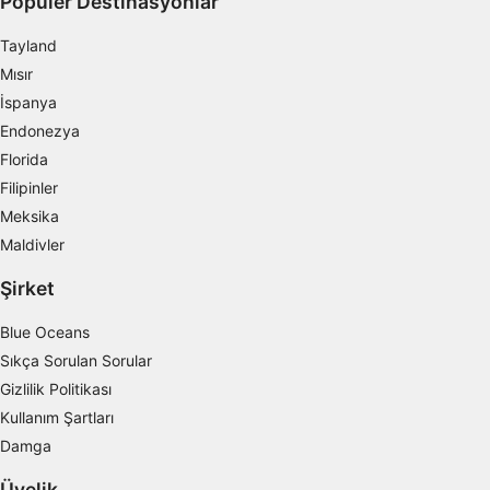
Popüler Destinasyonlar
İçeriği kişiselleştirmek için profiller
oluşturmak
Tayland
Mısır
Kişiselleştirilmiş içerik seçmek için profilleri
kullanmak
İspanya
Endonezya
Reklam performansını ölçmek
Florida
İçerik performansını ölçmek
Filipinler
Meksika
İstatistikler veya farklı kaynaklardan gelen
Maldivler
verilerin bileşimleri yoluyla hedef kitleleri
anlamak
Şirket
Hizmetleri geliştirmek ve iyileştirmek
Blue Oceans
İçerik seçmek için sınırlı veri kullanmak
Sıkça Sorulan Sorular
Gizlilik Politikası
IAB Özel Özellikleri:
Kullanım Şartları
Kesin coğrafi konum verilerini kullanmak
Damga
Aktif olarak talep edilen bilgilere dayanarak
Üyelik