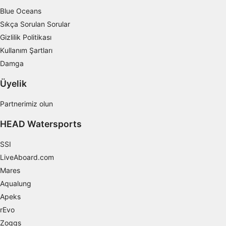
Blue Oceans
Kesin coğrafi konum verilerini kullanmak
Sıkça Sorulan Sorular
Aktif olarak talep edilen bilgilere dayanarak
Gizlilik Politikası
cihazları belirlemek
Kullanım Şartları
IAB dışı işleme amaçları:
Damga
Gerekli
Üyelik
Verim
Partnerimiz olun
Fonksiyonel
HEAD Watersports
Reklâm
SSI
LiveAboard.com
Mares
Aqualung
Apeks
rEvo
Zoggs