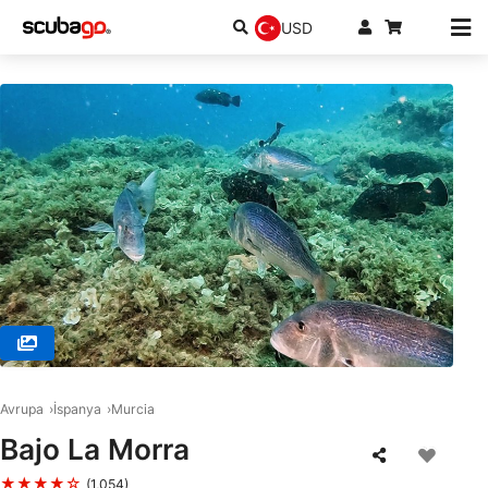
USD
© RIVEMAR CABO DE PALOS, 30370 Cartagena
Avrupa
İspanya
Murcia
Bajo La Morra
★★★★☆
(1,054)