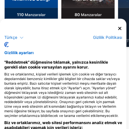
110
80
Manzaralar
Manzaralar
Türkçe
Gizlilik Politikası
J
F
M
A
M
J
J
A
S
O
N
D
J
F
M
A
M
J
J
A
S
O
N
D
J
F
Gizlilik ayarları
Bu Dalış Bölgesine Hizmet Veren Dalış
"Reddetmek" düğmesine tıklamak, yalnızca kesinlikle
Merkezleri
gerekli olan cookie varsayılan ayarını korur.
Biz ve ortaklarımız, kişisel verileri işlemek için cookie ve diğer tarayıcı
depolarındaki benzersiz kimlikler gibi bilgileri bir cihazda saklar ve/veya
bunlara erişiriz. Bazı satıcılar kişisel verilerinizi meşru menfaate dayalı
olarak işleyebilir, buna itiraz etmek için "Ayarlar"ı açın. "Ayarları yönet"
düğmesini tıklayarak veya istediğiniz zaman web sitesinin sol alt
CONTRACORRIENTE
Centro de Buceo Islas
köşesindeki parmak izi düğmesini tıklayarak ayarlarınızı kabul edebilir,
ESCUELA DE BUCEO, Oscar
Hormigas, Islas Hormigas
reddedebilir veya yönetebilirsiniz. Onayınızı geri çekmek için parmak
Camara Sanchez
Dive Center
izine veya web sitesinin alt kısmındaki bağlantıya tıklayın ve Verilerim
CC. Zoco Monterrozas, 28232 Las
Paseo de la Barra 15, 30370 Cabo
menü öğesine tıklayın; bu sayfada onayınızı geri çekebilirsiniz. Bu
Rozas, M - İspanya
de Palos - Murcia, MU - İspanya
seçimler ortaklarımıza bildirilecek ve tarama verilerini etkilemeyecektir.
Biz ve ortaklarımız, web sitesi performansını analiz etmek ve
aşağıdakileri yapmak için verileri işleriz: