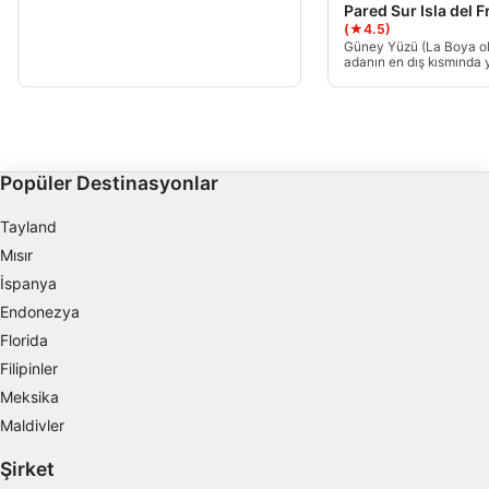
Pared Sur Isla del F
(★4.5)
Kişiselleştirilmiş reklam seçmek için
Güney Yüzü (La Boya olar
profilleri kullanmak
adanın en dış kısmında 
metre derinlikten ilerici
eğimi 30 metreye kadar 
İçeriği kişiselleştirmek için profiller
ancak normalde bu nokta
oluşturmak
yaklaşık 20-22 metredir.
Kişiselleştirilmiş içerik seçmek için profilleri
Popüler Destinasyonlar
kullanmak
Tayland
Reklam performansını ölçmek
Mısır
İçerik performansını ölçmek
İspanya
Endonezya
İstatistikler veya farklı kaynaklardan gelen
verilerin bileşimleri yoluyla hedef kitleleri
Florida
anlamak
Filipinler
Meksika
Hizmetleri geliştirmek ve iyileştirmek
Maldivler
İçerik seçmek için sınırlı veri kullanmak
Şirket
IAB Özel Özellikleri: