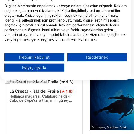
DIVERS CABO DE PALOS
Bilgileri bir cihazda depolamak ve/veya onlara cihazdan erişmek. Reklam
C/ PUNTA DE LA AZOHIA,
seçmek için sınırlı veri kullanmak. Kişiselleştirilmiş reklam için profiller
4, 30370 CABO DE PALOS,
oluşturmak. Kişiselleştirilmiş reklam seçmek için profilleri kullanmak.
MU - İspanya
İçeriği kişiselleştirmek için profiller oluşturmak. Kişiselleştirilmiş içerik
ZONA CERO SUB.- Escuela de buceo, Zona CERO Sub.- Escuela de Buceo
seçmek için profilleri kullanmak. Reklam performansını ölçmek. İçerik
Calle Pintor Miguel Angel,
performansını ölçmek. İstatistikler veya farklı kaynaklardan gelen
46, 28691 Villanueva de la
verilerin bileşimleri yoluyla hedef kitleleri anlamak. Hizmetleri geliştirmek
Cañada, M - İspanya
ve iyileştirmek. İçerik seçmek için sınırlı veri kullanmak.
Adventure Divers & Activity Center
Google'ın veri kullanımı hakkında daha fazla bilgiyi burada bulabilirsiniz:
Ctra Atamaria 72., 30385
https://business.safety.google/privacy/
Cartagena, MU - İspanya
Veriler Avrupa Birliği dışında paylaşılabilir ve ABD'ye gönderilebilir.
Hepsini kabul et
Reddetmek
Onayınız ve cookie politikası yalnızca bu web sitesi/uygulama için
geçerlidir.
Hayır, ayarla
Yakındaki dalış bölgeleri
İş Ortağı Listesini Görüntüle (1 IAB Satıcıları)
Verilerinizi aşağıdaki amaçlarla kullanıyoruz:
DIVEMADRID, 28024 Madrid
IAB işleme amaçları:
La Cresta - Isla del Fraile
(★4.6)
Hollanda mağarası, Calabardina'daki
Bilgileri bir cihazda depolamak ve/veya
Cabo de Cope'un alt kısmının güney
onlara cihazdan erişmek
duvarında bulunan küçük bir oyuktur. Isla
del Fraile'deki üç dalıştan biri, hiç veya
çok hafif bir akım olmadan, duvar
Reklam seçmek için sınırlı veri kullanmak
boyunca 5 ila 25m arasında aşamalı bir
düşüşle takip edeceksiniz.
Kişiselleştirilmiş reklam için profiller
Scubapro, Stephen Frink
oluşturmak