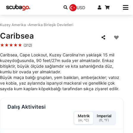
USD
Kuzey Amerika
Amerika Birleşik Devletleri
Caribsea
★★★★★
(312)
Caribsea, Cape Lookout, Kuzey Carolina'nın yaklaşık 15 mil
kuzeydoğusunda, 90 feet/27m suda yer almaktadır. Enkaz
bitişiktir, büyük ölçüde sağlamdır ve kıta sahanlığında düz,
kumlu bir ovada yer almaktadır.
Büyük maça balığı grupları, yem balıkları, amberjackler; vatoz
ve kobia, yaz aylarında ispanyol mackeral ve genellikle çok
sayıda kum kaplanı köpekbalığı tarafından sıkça ziyaret edilir.
Dalış Aktivitesi
Metrik
Imperial
(m, °C)
(ft, °F)