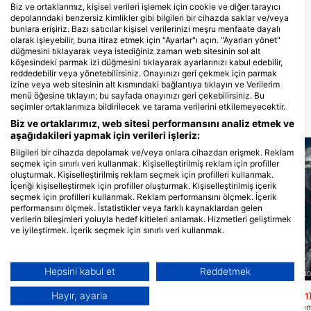
Biz ve ortaklarımız, kişisel verileri işlemek için cookie ve diğer tarayıcı
depolarındaki benzersiz kimlikler gibi bilgileri bir cihazda saklar ve/veya
bunlara erişiriz. Bazı satıcılar kişisel verilerinizi meşru menfaate dayalı
Lynnhaven Dive Center
olarak işleyebilir, buna itiraz etmek için "Ayarlar"ı açın. "Ayarları yönet"
1413 N Great Neck Road, 23454
Chesapeake Bay Dive &
düğmesini tıklayarak veya istediğiniz zaman web sitesinin sol alt
Virginia Beach, VA - Amerİka
Aquatic Center
BİrleŞİk Devletlerİ
köşesindeki parmak izi düğmesini tıklayarak ayarlarınızı kabul edebilir,
1725 Laskin Road, 23454 Virginia
reddedebilir veya yönetebilirsiniz. Onayınızı geri çekmek için parmak
Beach, VA - Amerİka BİrleŞİk
izine veya web sitesinin alt kısmındaki bağlantıya tıklayın ve Verilerim
Devletlerİ
menü öğesine tıklayın; bu sayfada onayınızı geri çekebilirsiniz. Bu
seçimler ortaklarımıza bildirilecek ve tarama verilerini etkilemeyecektir.
Yakındaki dalış bölgeleri
Biz ve ortaklarımız, web sitesi performansını analiz etmek ve
aşağıdakileri yapmak için verileri işleriz:
Bilgileri bir cihazda depolamak ve/veya onlara cihazdan erişmek. Reklam
seçmek için sınırlı veri kullanmak. Kişiselleştirilmiş reklam için profiller
oluşturmak. Kişiselleştirilmiş reklam seçmek için profilleri kullanmak.
İçeriği kişiselleştirmek için profiller oluşturmak. Kişiselleştirilmiş içerik
seçmek için profilleri kullanmak. Reklam performansını ölçmek. İçerik
performansını ölçmek. İstatistikler veya farklı kaynaklardan gelen
verilerin bileşimleri yoluyla hedef kitleleri anlamak. Hizmetleri geliştirmek
ve iyileştirmek. İçerik seçmek için sınırlı veri kullanmak.
Google'ın veri kullanımı hakkında daha fazla bilgiyi burada bulabilirsiniz:
https://business.safety.google/privacy/
Veriler Avrupa Birliği dışında paylaşılabilir ve ABD'ye gönderilebilir.
Hepsini kabul et
Reddetmek
Scuba Guam, 96913 Tamuning
Nep2une Scuba Diving, 00840
Onayınız ve cookie politikası yalnızca bu web sitesi/uygulama için
geçerlidir.
Camel Rock
King’s Corner
Hayır, ayarla
(★4.4)
(★4.1
Bu site 30-130 + feet arasında derinlikleri
King's Corner muhteşem!