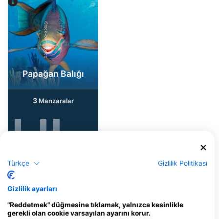
iStock-burnsboxco
Papağan Balığı
3
Manzaralar
J
F
M
A
M
J
J
A
S
O
N
D
Türkçe
Gizlilik Politikası
Bu Dalış Bölgesine Hizmet Veren Dalış
Gizlilik ayarları
Merkezleri
"Reddetmek" düğmesine tıklamak, yalnızca kesinlikle
gerekli olan cookie varsayılan ayarını korur.