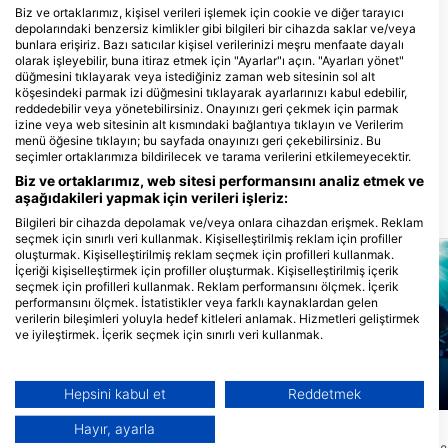
Off The Wall Divers
Biz ve ortaklarımız, kişisel verileri işlemek için cookie ve diğer tarayıcı
37 Seafarers Way, KY1-1201
depolarındaki benzersiz kimlikler gibi bilgileri bir cihazda saklar ve/veya
George Town, Cayman Adalari
bunlara erişiriz. Bazı satıcılar kişisel verilerinizi meşru menfaate dayalı
olarak işleyebilir, buna itiraz etmek için "Ayarlar"ı açın. "Ayarları yönet"
düğmesini tıklayarak veya istediğiniz zaman web sitesinin sol alt
köşesindeki parmak izi düğmesini tıklayarak ayarlarınızı kabul edebilir,
reddedebilir veya yönetebilirsiniz. Onayınızı geri çekmek için parmak
Sunset Divers
izine veya web sitesinin alt kısmındaki bağlantıya tıklayın ve Verilerim
390 South Church St., KY1-1106
menü öğesine tıklayın; bu sayfada onayınızı geri çekebilirsiniz. Bu
George Town, Cayman Adalari
seçimler ortaklarımıza bildirilecek ve tarama verilerini etkilemeyecektir.
Biz ve ortaklarımız, web sitesi performansını analiz etmek ve
aşağıdakileri yapmak için verileri işleriz:
Yakındaki dalış bölgeleri
Bilgileri bir cihazda depolamak ve/veya onlara cihazdan erişmek. Reklam
seçmek için sınırlı veri kullanmak. Kişiselleştirilmiş reklam için profiller
oluşturmak. Kişiselleştirilmiş reklam seçmek için profilleri kullanmak.
İçeriği kişiselleştirmek için profiller oluşturmak. Kişiselleştirilmiş içerik
seçmek için profilleri kullanmak. Reklam performansını ölçmek. İçerik
performansını ölçmek. İstatistikler veya farklı kaynaklardan gelen
verilerin bileşimleri yoluyla hedef kitleleri anlamak. Hizmetleri geliştirmek
ve iyileştirmek. İçerik seçmek için sınırlı veri kullanmak.
Google'ın veri kullanımı hakkında daha fazla bilgiyi burada bulabilirsiniz:
https://business.safety.google/privacy/
Veriler Avrupa Birliği dışında paylaşılabilir ve ABD'ye gönderilebilir.
Hepsini kabul et
Reddetmek
Aqualung
Mares
Onayınız ve cookie politikası yalnızca bu web sitesi/uygulama için
geçerlidir.
Hayır, ayarla
Pallas
Gary’s Wall
(★4.2)
(★4.2)