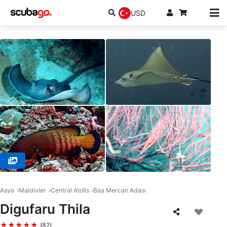
USD
© DivePoint Meedhupparu, 960 Meedhupparu
Asya
Maldivler
Central Atolls
Baa Mercan Adası
Digufaru Thila
★★★★★
(82)