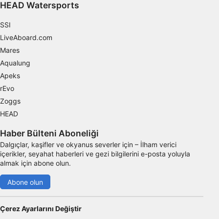
HEAD Watersports
Gerekli
SSI
Verim
LiveAboard.com
Mares
Fonksiyonel
Aqualung
Reklâm
Apeks
rEvo
Zoggs
HEAD
Haber Bülteni Aboneliği
Dalgıçlar, kaşifler ve okyanus severler için – İlham verici
içerikler, seyahat haberleri ve gezi bilgilerini e-posta yoluyla
almak için abone olun.
Abone olun
Çerez Ayarlarını Değiştir