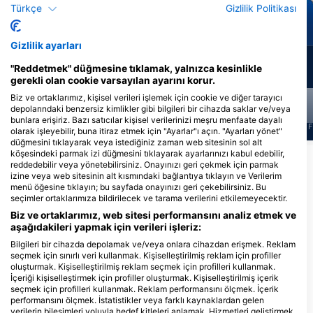
Türkçe
Gizlilik Politikası
Kartal Işını
Müren Balığı
Gizlilik ayarları
24
7
Manzaralar
Manzaralar
"Reddetmek" düğmesine tıklamak, yalnızca kesinlikle
gerekli olan cookie varsayılan ayarını korur.
Biz ve ortaklarımız, kişisel verileri işlemek için cookie ve diğer tarayıcı
depolarındaki benzersiz kimlikler gibi bilgileri bir cihazda saklar ve/veya
bunlara erişiriz. Bazı satıcılar kişisel verilerinizi meşru menfaate dayalı
J
F
M
A
M
J
J
A
S
O
N
D
J
F
M
A
M
J
J
A
S
O
N
D
J
F
olarak işleyebilir, buna itiraz etmek için "Ayarlar"ı açın. "Ayarları yönet"
düğmesini tıklayarak veya istediğiniz zaman web sitesinin sol alt
köşesindeki parmak izi düğmesini tıklayarak ayarlarınızı kabul edebilir,
Daha Fazla Hayvan Göster
reddedebilir veya yönetebilirsiniz. Onayınızı geri çekmek için parmak
izine veya web sitesinin alt kısmındaki bağlantıya tıklayın ve Verilerim
menü öğesine tıklayın; bu sayfada onayınızı geri çekebilirsiniz. Bu
seçimler ortaklarımıza bildirilecek ve tarama verilerini etkilemeyecektir.
Bu Dalış Bölgesine Hizmet Veren Dalış
Merkezleri
Biz ve ortaklarımız, web sitesi performansını analiz etmek ve
aşağıdakileri yapmak için verileri işleriz:
Bilgileri bir cihazda depolamak ve/veya onlara cihazdan erişmek. Reklam
seçmek için sınırlı veri kullanmak. Kişiselleştirilmiş reklam için profiller
DivePoint Meedhupparu
oluşturmak. Kişiselleştirilmiş reklam seçmek için profilleri kullanmak.
Raa Atoll, Meedhupparu, Maldİvler
İçeriği kişiselleştirmek için profiller oluşturmak. Kişiselleştirilmiş içerik
seçmek için profilleri kullanmak. Reklam performansını ölçmek. İçerik
performansını ölçmek. İstatistikler veya farklı kaynaklardan gelen
verilerin bileşimleri yoluyla hedef kitleleri anlamak. Hizmetleri geliştirmek