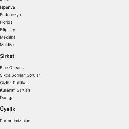
İspanya
Kişiselleştirilmiş içerik seçmek için profilleri
Endonezya
kullanmak
Florida
Reklam performansını ölçmek
Filipinler
Meksika
İçerik performansını ölçmek
Maldivler
İstatistikler veya farklı kaynaklardan gelen
Şirket
verilerin bileşimleri yoluyla hedef kitleleri
anlamak
Blue Oceans
Hizmetleri geliştirmek ve iyileştirmek
Sıkça Sorulan Sorular
Gizlilik Politikası
İçerik seçmek için sınırlı veri kullanmak
Kullanım Şartları
IAB Özel Özellikleri:
Damga
Kesin coğrafi konum verilerini kullanmak
Üyelik
Aktif olarak talep edilen bilgilere dayanarak
cihazları belirlemek
Partnerimiz olun
IAB dışı işleme amaçları: