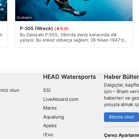
Scubapro
P-555 (Wreck)
(★0.0)
an
Bu Denizaltı P-555, 39m'de deniz kenarında dik
yatıyor. Bu enkaz oldukça sağlam. 28 Nisan 1947'de
battı. 4x21in yaylı torpido tüpleri ve 3in AA topu ile
bu, Derin veya Genişletilmiş Menzilli Dalgıç
Spesiyalitesine sahip herhangi bir denizaltı meraklısı
için harika bir dalıştır.
i yoluyla hedef kitleleri
k
HEAD Watersports
Haber Bülten
Dalgıçlar, kaşif
imiz olun
SSI
için – İlham veri
haberleri ve gez
LiveAboard.com
yoluyla almak iç
Mares
Aqualung
Abone olun
Apeks
mek
rEvo
Çerez Ayarların