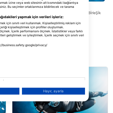
parmak izine veya web sitesinin alt kısmındaki bağlantıya
siniz. Bu seçimler ortaklarımıza bildirilecek ve tarama
Dive Beyond
Castletown, DT5 1BD Portland, BİrleŞİk
Krallik
ıdakileri yapmak için verileri işleriz:
için sınırlı veri kullanmak. Kişiselleştirilmiş reklam için
çeriği kişiselleştirmek için profiller oluşturmak.
ölçmek. İçerik performansını ölçmek. İstatistikler veya farklı
eri geliştirmek ve iyileştirmek. İçerik seçmek için sınırlı veri
s://business.safety.google/privacy/
mek
Hayır, ayarla