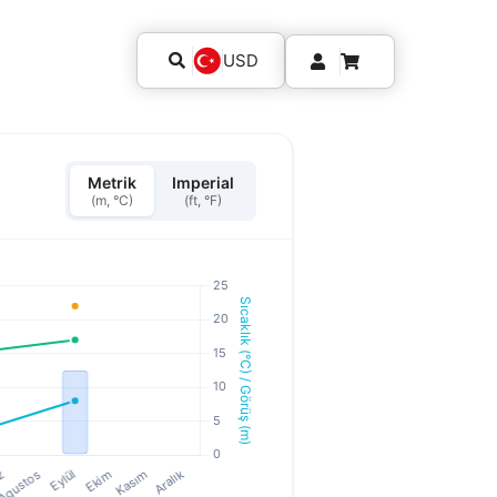
USD
Metrik
Imperial
(m, °C)
(ft, °F)