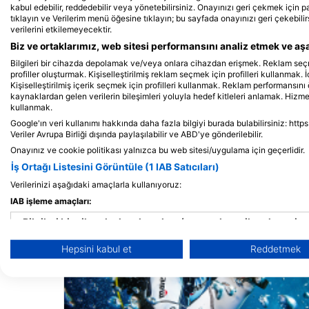
kabul edebilir, reddedebilir veya yönetebilirsiniz. Onayınızı geri çekmek için 
tıklayın ve Verilerim menü öğesine tıklayın; bu sayfada onayınızı geri çekebilir
Matthews Sharks, Shark Scuba
verilerini etkilemeyecektir.
Servicing
Biz ve ortaklarımız, web sitesi performansını analiz etmek ve aşağ
Kimps Way, HP3 8EN Hemel Hempstead,
BİrleŞİk Krallik
Bilgileri bir cihazda depolamak ve/veya onlara cihazdan erişmek. Reklam seçmek 
profiller oluşturmak. Kişiselleştirilmiş reklam seçmek için profilleri kullanmak. İ
Kişiselleştirilmiş içerik seçmek için profilleri kullanmak. Reklam performansını 
kaynaklardan gelen verilerin bileşimleri yoluyla hedef kitleleri anlamak. Hizmetl
kullanmak.
Google'ın veri kullanımı hakkında daha fazla bilgiyi burada bulabilirsiniz: http
Veriler Avrupa Birliği dışında paylaşılabilir ve ABD'ye gönderilebilir.
Yakındaki dalış bölgeleri
Onayınız ve cookie politikası yalnızca bu web sitesi/uygulama için geçerlidir.
İş Ortağı Listesini Görüntüle (1 IAB Satıcıları)
Verilerinizi aşağıdaki amaçlarla kullanıyoruz:
IAB işleme amaçları:
Bilgileri bir cihazda depolamak ve/veya onlara cihazdan eriş
Hepsini kabul et
Reddetmek
Reklam seçmek için sınırlı veri kullanmak
Kişiselleştirilmiş reklam için profiller oluşturmak
Kişiselleştirilmiş reklam seçmek için profilleri kullanmak