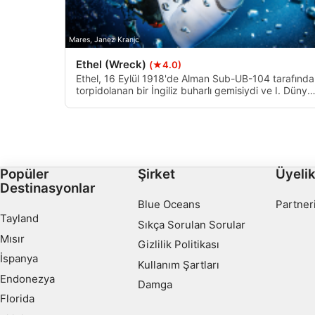
İçeriği kişiselleştirmek için profiller oluşturmak
Mares, Janez Kranjc
Kişiselleştirilmiş içerik seçmek için profilleri kullanmak
Ethel (Wreck)
(★4.0)
Ethel, 16 Eylül 1918'de Alman Sub-UB-104 tarafınd
Reklam performansını ölçmek
torpidolanan bir İngiliz buharlı gemisiydi ve I. Dünya
Savaşı'nın son kayıplarından biriydi. Derinlik, iyi
İçerik performansını ölçmek
görüşe sahip kumlu bir yatakta 36m'dir.
İstatistikler veya farklı kaynaklardan gelen verilerin bileşimler
anlamak
Popüler
Şirket
Üyeli
Hizmetleri geliştirmek ve iyileştirmek
Destinasyonlar
Blue Oceans
Partner
İçerik seçmek için sınırlı veri kullanmak
Tayland
Sıkça Sorulan Sorular
IAB Özel Özellikleri:
Mısır
Gizlilik Politikası
Kesin coğrafi konum verilerini kullanmak
İspanya
Kullanım Şartları
Endonezya
Damga
Aktif olarak talep edilen bilgilere dayanarak cihazları belirle
Florida
IAB dışı işleme amaçları: