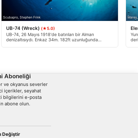
Scubapro, Stephen Frink
Mares,
UB-74 (Wreck)
El
(★5.0)
UB-74, 26 Mayıs 1918'de batırılan bir Alman
Yun
denizaltısıydı. Enkaz 34m. 182ft uzunluğunda
der
oturuyor, Lorna adlı silahlı bir yattan gelen derinlik
yük
yüküyle batırıldı. Gelgitler izin verdiğinde dalmak için
akın
harika bir enkaz.
etm
i Aboneliği
ler ve okyanus severler
ci içerikler, seyahat
i bilgilerini e-posta
in abone olun.
ı Değiştir