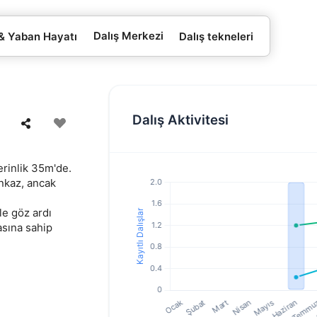
Dalış Merkezi
 & Yaban Hayatı
Dalış tekneleri
Dalış Aktivitesi
erinlik 35m'de.
enkaz, ancak
le göz ardı
asına sahip