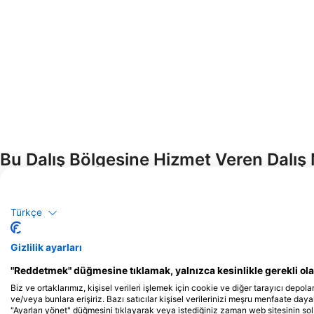
Bu Dalış Bölgesine Hizmet Veren Dalış 
Türkçe
Big Squid
Unit 2f Clapham North
Gizlilik ayarları
6DH London, BİrleŞİk Kr
"Reddetmek" düğmesine tıklamak, yalnızca kesinlikle gerekli olan
Biz ve ortaklarımız, kişisel verileri işlemek için cookie ve diğer tarayıcı depolar
ve/veya bunlara erişiriz. Bazı satıcılar kişisel verilerinizi meşru menfaate dayalı
"Ayarları yönet" düğmesini tıklayarak veya istediğiniz zaman web sitesinin sol