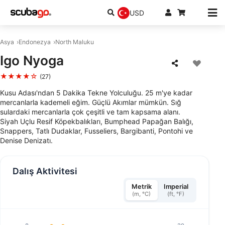
USD
Asya
Endonezya
North Maluku
Igo Nyoga
★★★★☆
(27)
Kusu Adası'ndan 5 Dakika Tekne Yolculuğu. 25 m'ye kadar
mercanlarla kademeli eğim. Güçlü Akımlar mümkün. Sığ
sulardaki mercanlarla çok çeşitli ve tam kapsama alanı.
Siyah Uçlu Resif Köpekbalıkları, Bumphead Papağan Balığı,
Snappers, Tatlı Dudaklar, Fusseliers, Bargibanti, Pontohi ve
Denise Denizatı.
Dalış Aktivitesi
Metrik
Imperial
(m, °C)
(ft, °F)