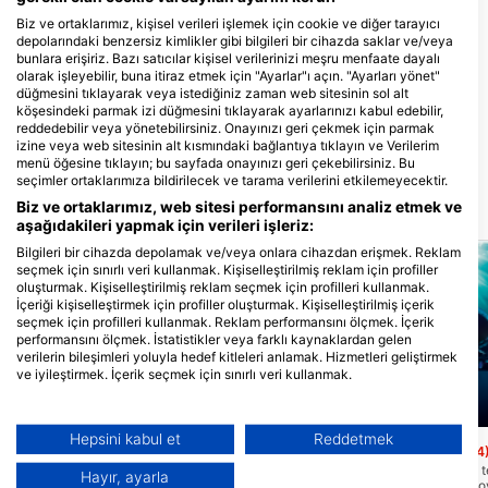
Biz ve ortaklarımız, kişisel verileri işlemek için cookie ve diğer tarayıcı
depolarındaki benzersiz kimlikler gibi bilgileri bir cihazda saklar ve/veya
bunlara erişiriz. Bazı satıcılar kişisel verilerinizi meşru menfaate dayalı
olarak işleyebilir, buna itiraz etmek için "Ayarlar"ı açın. "Ayarları yönet"
düğmesini tıklayarak veya istediğiniz zaman web sitesinin sol alt
Kusu Island Resort
köşesindeki parmak izi düğmesini tıklayarak ayarlarınızı kabul edebilir,
reddedebilir veya yönetebilirsiniz. Onayınızı geri çekmek için parmak
Pulau Kusu, Desa Sabatan , Kec.
Bacan Timur Kab. Halmahera
izine veya web sitesinin alt kısmındaki bağlantıya tıklayın ve Verilerim
Sealatan, 97791 Halmahera
menü öğesine tıklayın; bu sayfada onayınızı geri çekebilirsiniz. Bu
Selatan, MU - Endonezya
seçimler ortaklarımıza bildirilecek ve tarama verilerini etkilemeyecektir.
Biz ve ortaklarımız, web sitesi performansını analiz etmek ve
Yakındaki dalış bölgeleri
aşağıdakileri yapmak için verileri işleriz:
Bilgileri bir cihazda depolamak ve/veya onlara cihazdan erişmek. Reklam
seçmek için sınırlı veri kullanmak. Kişiselleştirilmiş reklam için profiller
oluşturmak. Kişiselleştirilmiş reklam seçmek için profilleri kullanmak.
İçeriği kişiselleştirmek için profiller oluşturmak. Kişiselleştirilmiş içerik
seçmek için profilleri kullanmak. Reklam performansını ölçmek. İçerik
performansını ölçmek. İstatistikler veya farklı kaynaklardan gelen
verilerin bileşimleri yoluyla hedef kitleleri anlamak. Hizmetleri geliştirmek
ve iyileştirmek. İçerik seçmek için sınırlı veri kullanmak.
Google'ın veri kullanımı hakkında daha fazla bilgiyi burada bulabilirsiniz:
https://business.safety.google/privacy/
Mares
Veriler Avrupa Birliği dışında paylaşılabilir ve ABD'ye gönderilebilir.
Hepsini kabul et
Reddetmek
Seromadopo
(★4.4
Extra Divers Spice Island, 0000 Labuah
Onayınız ve cookie politikası yalnızca bu web sitesi/uygulama için
Kusu island Resort'tan t
geçerlidir.
Hayır, ayarla
5 dakika uzaklıkta bir k