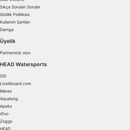
İçerik performansını ölçmek
Sıkça Sorulan Sorular
Gizlilik Politikası
İstatistikler veya farklı kaynaklardan gelen
verilerin bileşimleri yoluyla hedef kitleleri
Kullanım Şartları
anlamak
Damga
Hizmetleri geliştirmek ve iyileştirmek
Üyelik
İçerik seçmek için sınırlı veri kullanmak
Partnerimiz olun
IAB Özel Özellikleri:
HEAD Watersports
Kesin coğrafi konum verilerini kullanmak
SSI
Aktif olarak talep edilen bilgilere dayanarak
LiveAboard.com
cihazları belirlemek
Mares
IAB dışı işleme amaçları:
Aqualung
Gerekli
Apeks
rEvo
Verim
Zoggs
Fonksiyonel
HEAD