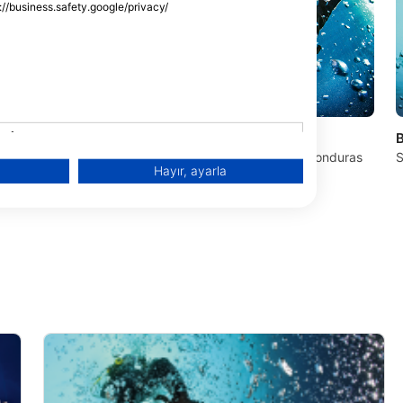
s://business.safety.google/privacy/
mek
HOOL
Warfighter Scuba
B
End, 34101 Roatan,
Sunset Ridge, 86315 Roatan, Honduras
S
Hayır, ayarla