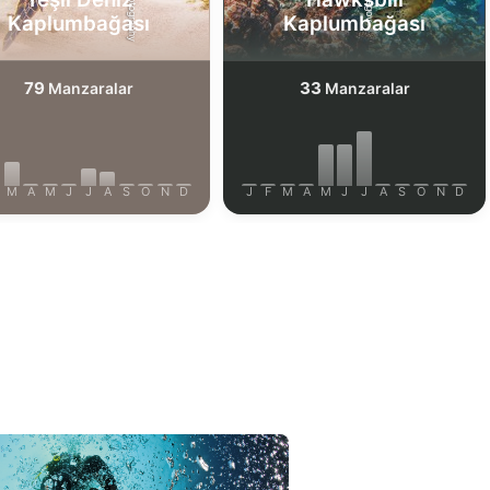
Kaplumbağası
Kaplumbağası
79
33
Manzaralar
Manzaralar
M
A
M
J
J
A
S
O
N
D
J
F
M
A
M
J
J
A
S
O
N
D