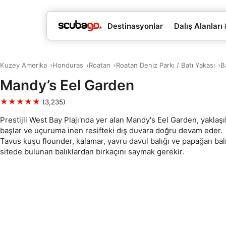
Destinasyonlar
Dalış Alanları
Kuzey Amerika
Honduras
Roatan
Roatan Deniz Parkı / Batı Yakası
B
Mandy’s Eel Garden
★★★★★
(3,235)
Prestijli West Bay Plajı'nda yer alan Mandy's Eel Garden, yakla
başlar ve uçuruma inen resifteki dış duvara doğru devam eder.
Tavus kuşu flounder, kalamar, yavru davul balığı ve papağan balı
sitede bulunan balıklardan birkaçını saymak gerekir.