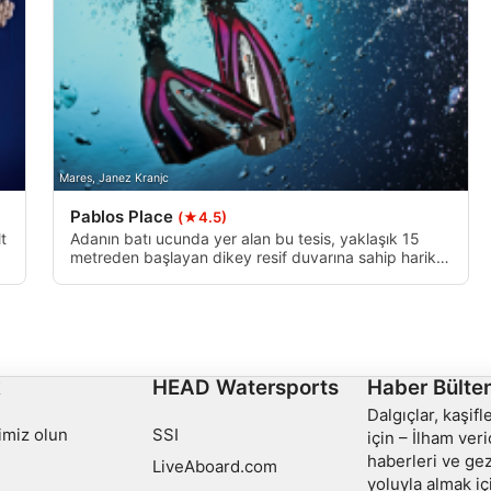
i yoluyla hedef kitleleri
Mares, Janez Kranjc
Pablos Place
(★4.5)
t
Adanın batı ucunda yer alan bu tesis, yaklaşık 15
metreden başlayan dikey resif duvarına sahip harika
mek
bir sürüklenme dalış alanıdır. Doğudan batıya akıntı,
eğlence dalgıçları için ılımlı bir sürüklenme sağlar.
k
HEAD Watersports
Haber Bülten
Dalgıçlar, kaşif
imiz olun
SSI
için – İlham veri
haberleri ve gez
LiveAboard.com
yoluyla almak iç