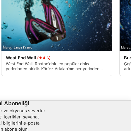
Mares, Janez Kranjc
Mares,
West End Wall
Bu
(★4.6)
West End Wall, Roatan'daki en popüler dalış
Çoğ
yerlerinden biridir. Körfez Adaları'nın her yerinden
adı
insanlar buraya dalmak için geliyor. Roatan'ın batı
gid
ucunda, kanyonlarla ve çok çeşitli deniz yaşamıyla
m'd
dolu büyük ve şaşırtıcı bir duvardır. Bazen akıntı
düş
dalışın sonunda orta ila güçlü olabilir.
i Aboneliği
ler ve okyanus severler
ci içerikler, seyahat
i bilgilerini e-posta
in abone olun.