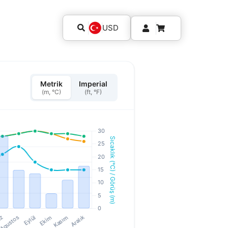
USD
Metrik
Imperial
(m, °C)
(ft, °F)