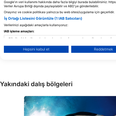
Google'ın veri kullanımı hakkında daha fazla bilgiyi burada bulabilirsiniz: http
Infinity Bay Resort - West Bay Beach,
Veriler Avrupa Birliği dışında paylaşılabilir ve ABD'ye gönderilebilir.
34101 Roatan Island, Honduras
Onayınız ve cookie politikası yalnızca bu web sitesi/uygulama için geçerlidir.
İş Ortağı Listesini Görüntüle (1 IAB Satıcıları)
Verilerinizi aşağıdaki amaçlarla kullanıyoruz:
IAB işleme amaçları:
Bilgileri bir cihazda depolamak ve/veya onlara cihazdan eriş
ROATAN DIVING SC
Half Moon Bay , West 
Hepsini kabul et
Reddetmek
Honduras
Reklam seçmek için sınırlı veri kullanmak
Kişiselleştirilmiş reklam için profiller oluşturmak
Kişiselleştirilmiş reklam seçmek için profilleri kullanmak
İçeriği kişiselleştirmek için profiller oluşturmak
Yakındaki dalış bölgeleri
Kişiselleştirilmiş içerik seçmek için profilleri kullanmak
Reklam performansını ölçmek
İçerik performansını ölçmek