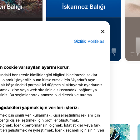
n Balığı
İskarmoz Balığı
177
anzaralar
Manzaralar
Gizlilik Politikası
J
J
A
S
O
N
D
J
F
M
A
M
J
J
A
S
O
N
D
J
F
 cookie varsayılan ayarını korur.
Daha Fazla Hayvan Göster
ındaki benzersiz kimlikler gibi bilgileri bir cihazda saklar
 olarak işleyebilir, buna itiraz etmek için "Ayarlar"ı açın.
 alt köşesindeki parmak izi düğmesini tıklayarak ayarlarınızı
parmak izine veya web sitesinin alt kısmındaki bağlantıya
siniz. Bu seçimler ortaklarımıza bildirilecek ve tarama
ıdakileri yapmak için verileri işleriz:
Merkezleri
için sınırlı veri kullanmak. Kişiselleştirilmiş reklam için
çeriği kişiselleştirmek için profiller oluşturmak.
ölçmek. İçerik performansını ölçmek. İstatistikler veya farklı
eri geliştirmek ve iyileştirmek. İçerik seçmek için sınırlı veri