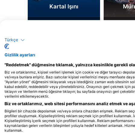
Kartal Işını
Müre
232
223
Manzaralar
M
Türkçe
J
F
M
A
M
J
J
A
S
O
N
D
J
F
M
A
M
Gizlilik ayarları
"Reddetmek" düğmesine tıklamak, yalnızca kesinlikle gerekli olan
Biz ve ortaklarımız, kişisel verileri işlemek için cookie ve diğer tarayıcı depolar
ve/veya bunlara erişiriz. Bazı satıcılar kişisel verilerinizi meşru menfaate dayalı
"Ayarları yönet" düğmesini tıklayarak veya istediğiniz zaman web sitesinin sol
kabul edebilir, reddedebilir veya yönetebilirsiniz. Onayınızı geri çekmek için 
tıklayın ve Verilerim menü öğesine tıklayın; bu sayfada onayınızı geri çekebilir
verilerini etkilemeyecektir.
Biz ve ortaklarımız, web sitesi performansını analiz etmek ve aşağ
Bu Dalış Bölgesine Hizmet Veren Dalış 
Bilgileri bir cihazda depolamak ve/veya onlara cihazdan erişmek. Reklam seçmek 
profiller oluşturmak. Kişiselleştirilmiş reklam seçmek için profilleri kullanmak. İ
Kişiselleştirilmiş içerik seçmek için profilleri kullanmak. Reklam performansını 
kaynaklardan gelen verilerin bileşimleri yoluyla hedef kitleleri anlamak. Hizmetl
kullanmak.
Infinity Divers