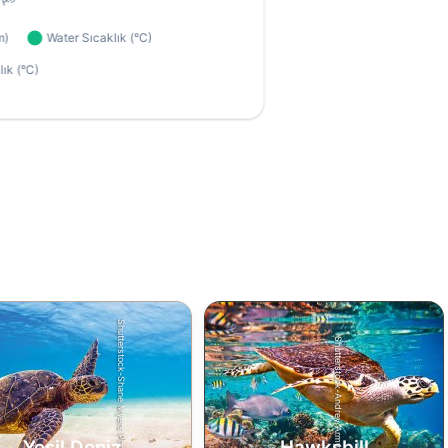
Shutterstock-Shane Myers Photography
Shutterstock-Andrey Armyagov
Yeşil Deniz
Hawksbill