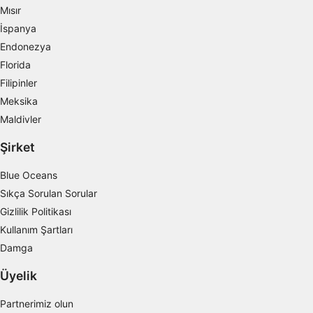
oluşturmak
Mısır
İspanya
Kişiselleştirilmiş içerik seçmek için profilleri
kullanmak
Endonezya
Florida
Reklam performansını ölçmek
Filipinler
İçerik performansını ölçmek
Meksika
Maldivler
İstatistikler veya farklı kaynaklardan gelen
verilerin bileşimleri yoluyla hedef kitleleri
Şirket
anlamak
Blue Oceans
Hizmetleri geliştirmek ve iyileştirmek
Sıkça Sorulan Sorular
İçerik seçmek için sınırlı veri kullanmak
Gizlilik Politikası
Kullanım Şartları
IAB Özel Özellikleri:
Damga
Kesin coğrafi konum verilerini kullanmak
Üyelik
Aktif olarak talep edilen bilgilere dayanarak
cihazları belirlemek
Partnerimiz olun