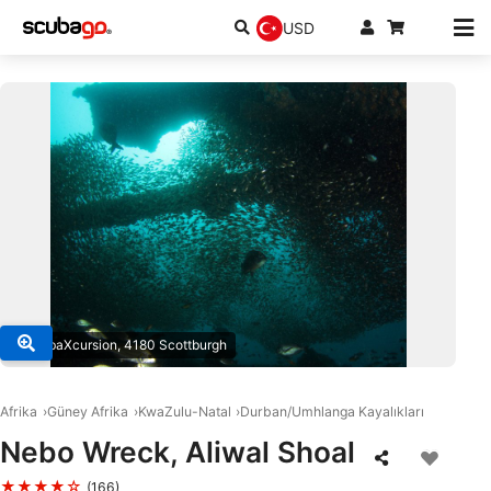
USD
© ScubaXcursion, 4180 Scottburgh
Afrika
Güney Afrika
KwaZulu-Natal
Durban/Umhlanga Kayalıkları
Nebo Wreck, Aliwal Shoal
★★★★☆
(166)