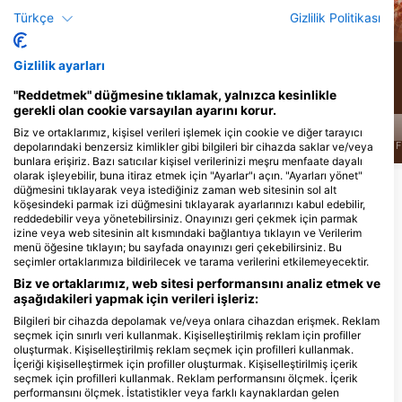
Müren Balığı
İskarmoz Balığı
Türkçe
Gizlilik Politikası
11
3
Manzaralar
Manzaralar
Gizlilik ayarları
"Reddetmek" düğmesine tıklamak, yalnızca kesinlikle
gerekli olan cookie varsayılan ayarını korur.
Biz ve ortaklarımız, kişisel verileri işlemek için cookie ve diğer tarayıcı
J
F
M
A
M
J
J
A
S
O
N
D
J
F
M
A
M
J
J
A
S
O
N
D
J
F
depolarındaki benzersiz kimlikler gibi bilgileri bir cihazda saklar ve/veya
bunlara erişiriz. Bazı satıcılar kişisel verilerinizi meşru menfaate dayalı
olarak işleyebilir, buna itiraz etmek için "Ayarlar"ı açın. "Ayarları yönet"
Daha Fazla Hayvan Göster
düğmesini tıklayarak veya istediğiniz zaman web sitesinin sol alt
köşesindeki parmak izi düğmesini tıklayarak ayarlarınızı kabul edebilir,
reddedebilir veya yönetebilirsiniz. Onayınızı geri çekmek için parmak
izine veya web sitesinin alt kısmındaki bağlantıya tıklayın ve Verilerim
Bu Dalış Bölgesine Hizmet Veren Dalış
menü öğesine tıklayın; bu sayfada onayınızı geri çekebilirsiniz. Bu
Merkezleri
seçimler ortaklarımıza bildirilecek ve tarama verilerini etkilemeyecektir.
Biz ve ortaklarımız, web sitesi performansını analiz etmek ve
aşağıdakileri yapmak için verileri işleriz:
ScubaXcursion, Aliwal Shoal
Bilgileri bir cihazda depolamak ve/veya onlara cihazdan erişmek. Reklam
Green Lane, 4180 Scottburgh,
seçmek için sınırlı veri kullanmak. Kişiselleştirilmiş reklam için profiller
GÜney Afrİka
oluşturmak. Kişiselleştirilmiş reklam seçmek için profilleri kullanmak.
İçeriği kişiselleştirmek için profiller oluşturmak. Kişiselleştirilmiş içerik
seçmek için profilleri kullanmak. Reklam performansını ölçmek. İçerik
performansını ölçmek. İstatistikler veya farklı kaynaklardan gelen