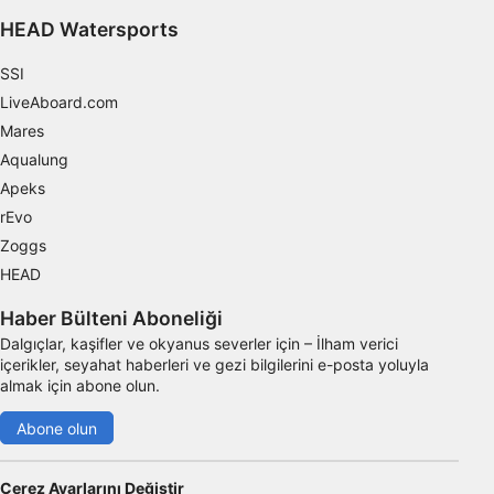
IAB dışı işleme amaçları:
HEAD Watersports
Gerekli
SSI
Verim
LiveAboard.com
Mares
Fonksiyonel
Aqualung
Reklâm
Apeks
rEvo
Zoggs
HEAD
Haber Bülteni Aboneliği
Dalgıçlar, kaşifler ve okyanus severler için – İlham verici
içerikler, seyahat haberleri ve gezi bilgilerini e-posta yoluyla
almak için abone olun.
Abone olun
Çerez Ayarlarını Değiştir