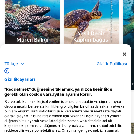
Shutterstock-Shane Myers Photography
Alamy-WaterFrame
Yeşil Deniz
Müren Balığı
Kaplumbağası
10
8
Manzaralar
Manzaralar
Türkçe
Gizlilik Politikası
Gizlilik ayarları
J
F
M
A
M
J
J
A
S
O
N
D
J
F
M
A
M
J
J
A
S
O
N
D
J
F
"Reddetmek" düğmesine tıklamak, yalnızca kesinlikle
gerekli olan cookie varsayılan ayarını korur.
Daha Fazla Hayvan Göster
Biz ve ortaklarımız, kişisel verileri işlemek için cookie ve diğer tarayıcı
depolarındaki benzersiz kimlikler gibi bilgileri bir cihazda saklar ve/veya
bunlara erişiriz. Bazı satıcılar kişisel verilerinizi meşru menfaate dayalı
Yakındaki dalış bölgeleri
olarak işleyebilir, buna itiraz etmek için "Ayarlar"ı açın. "Ayarları yönet"
düğmesini tıklayarak veya istediğiniz zaman web sitesinin sol alt
köşesindeki parmak izi düğmesini tıklayarak ayarlarınızı kabul edebilir,
reddedebilir veya yönetebilirsiniz. Onayınızı geri çekmek için parmak