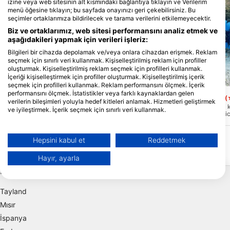
izine veya web sitesinin alt kısmındaki bağlantıya tıklayın ve Verilerim
menü öğesine tıklayın; bu sayfada onayınızı geri çekebilirsiniz. Bu
seçimler ortaklarımıza bildirilecek ve tarama verilerini etkilemeyecektir.
Biz ve ortaklarımız, web sitesi performansını analiz etmek ve
aşağıdakileri yapmak için verileri işleriz:
Bilgileri bir cihazda depolamak ve/veya onlara cihazdan erişmek. Reklam
seçmek için sınırlı veri kullanmak. Kişiselleştirilmiş reklam için profiller
oluşturmak. Kişiselleştirilmiş reklam seçmek için profilleri kullanmak.
İçeriği kişiselleştirmek için profiller oluşturmak. Kişiselleştirilmiş içerik
Le Lagon Maore, 97625 KANI-KELI
Le Lagon Maore, 97625 KANI
seçmek için profilleri kullanmak. Reklam performansını ölçmek. İçerik
performansını ölçmek. İstatistikler veya farklı kaynaklardan gelen
chira rochi
Passe bateau sud
(★4.8)
(
verilerin bileşimleri yoluyla hedef kitleleri anlamak. Hizmetleri geliştirmek
Dalış merkezinden sadece 10 dakikalık bir
Güney tekneleri geçidi k
ve iyileştirmek. İçerik seçmek için sınırlı veri kullanmak.
navigasyonla ulaşılabilen bu resif,
Mayotte'nin en etkileyic
lagünde gerçek bir cennettir. Mercan
biridir. Çok güncel bir k
Google'ın veri kullanımı hakkında daha fazla bilgiyi burada bulabilirsiniz:
platosu, biraz derine dalmak için yüzeyin
bölgede "büyük şeyleri
https://business.safety.google/privacy/
sadece birkaç metre altına sahiptir!
yüksektir. 25 metrede, 
Veriler Avrupa Birliği dışında paylaşılabilir ve ABD'ye gönderilebilir.
Hepsini kabul et
Reddetmek
Şnorkelli yüzmeden deneyimli dalgıçlara
cenneti izlemek için kal
kadar Bu site olağanüstü.
mağara bulacaksınız ... E
Onayınız ve cookie politikası yalnızca bu web sitesi/uygulama için
geçerlidir.
Hayır, ayarla
Popüler Destinasyonlar
İş Ortağı Listesini Görüntüle (1 IAB Satıcıları)
Verilerinizi aşağıdaki amaçlarla kullanıyoruz:
Tayland
IAB işleme amaçları:
Mısır
Bilgileri bir cihazda depolamak ve/veya
İspanya
onlara cihazdan erişmek