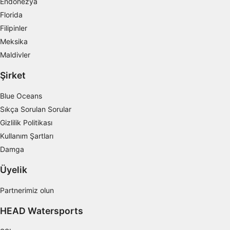
Endonezya
Reklam seçmek için sınırlı veri kullanmak
Florida
Filipinler
Kişiselleştirilmiş reklam için profiller
oluşturmak
Meksika
Maldivler
Kişiselleştirilmiş reklam seçmek için
profilleri kullanmak
Şirket
İçeriği kişiselleştirmek için profiller
Blue Oceans
oluşturmak
Sıkça Sorulan Sorular
Kişiselleştirilmiş içerik seçmek için profilleri
Gizlilik Politikası
kullanmak
Kullanım Şartları
Damga
Reklam performansını ölçmek
Üyelik
İçerik performansını ölçmek
Partnerimiz olun
İstatistikler veya farklı kaynaklardan gelen
verilerin bileşimleri yoluyla hedef kitleleri
HEAD Watersports
anlamak