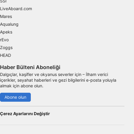
SSI
Hizmetleri geliştirmek ve iyileştirmek
LiveAboard.com
İçerik seçmek için sınırlı veri kullanmak
Mares
IAB Özel Özellikleri:
Aqualung
Apeks
Kesin coğrafi konum verilerini kullanmak
rEvo
Aktif olarak talep edilen bilgilere dayanarak
Zoggs
cihazları belirlemek
HEAD
IAB dışı işleme amaçları:
Haber Bülteni Aboneliği
Gerekli
Dalgıçlar, kaşifler ve okyanus severler için – İlham verici
içerikler, seyahat haberleri ve gezi bilgilerini e-posta yoluyla
Verim
almak için abone olun.
Fonksiyonel
Abone olun
Reklâm
Çerez Ayarlarını Değiştir