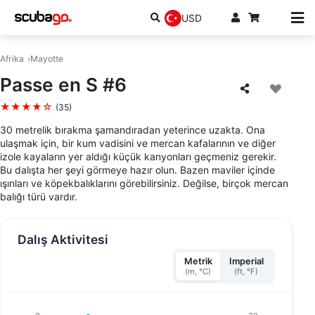
USD
Afrika
Mayotte
Passe en S #6
★★★★☆
(35)
30 metrelik bırakma şamandıradan yeterince uzakta. Ona
ulaşmak için, bir kum vadisini ve mercan kafalarının ve diğer
izole kayaların yer aldığı küçük kanyonları geçmeniz gerekir.
Bu dalışta her şeyi görmeye hazır olun. Bazen maviler içinde
ışınları ve köpekbalıklarını görebilirsiniz. Değilse, birçok mercan
balığı türü vardır.
Dalış Aktivitesi
Metrik
Imperial
(m, °C)
(ft, °F)