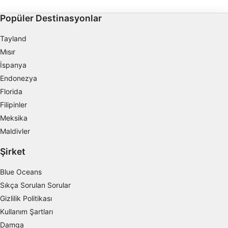
IAB işleme amaçları:
Popüler Destinasyonlar
Bilgileri bir cihazda depolamak ve/veya
onlara cihazdan erişmek
Tayland
Reklam seçmek için sınırlı veri kullanmak
Mısır
İspanya
Kişiselleştirilmiş reklam için profiller
Endonezya
oluşturmak
Florida
Kişiselleştirilmiş reklam seçmek için
Filipinler
profilleri kullanmak
Meksika
İçeriği kişiselleştirmek için profiller
Maldivler
oluşturmak
Şirket
Kişiselleştirilmiş içerik seçmek için profilleri
kullanmak
Blue Oceans
Sıkça Sorulan Sorular
Reklam performansını ölçmek
Gizlilik Politikası
İçerik performansını ölçmek
Kullanım Şartları
Damga