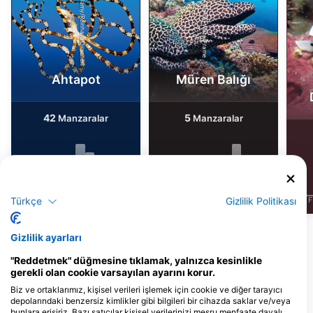
Alamy/Reinhard Dirscherl
Alamy-WaterFrame
Ahtapot
Müren Balığı
42
5
Manzaralar
Manzaralar
J
F
M
A
M
J
J
A
S
O
N
D
J
F
M
A
M
J
J
A
S
O
N
D
J
F
Türkçe
Gizlilik Politikası
Gizlilik ayarları
Bu Dalış Bölgesine Hizmet Veren Dalış
"Reddetmek" düğmesine tıklamak, yalnızca kesinlikle
Merkezleri
gerekli olan cookie varsayılan ayarını korur.
Biz ve ortaklarımız, kişisel verileri işlemek için cookie ve diğer tarayıcı
depolarındaki benzersiz kimlikler gibi bilgileri bir cihazda saklar ve/veya
Samos Dive Center
bunlara erişiriz. Bazı satıcılar kişisel verilerinizi meşru menfaate dayalı