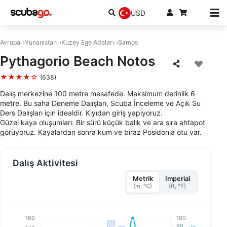
USD
Avrupa
Yunanistan
Kuzey Ege Adaları
Samos
Pythagorio Beach Notos
★★★★☆
(638)
Dalış merkezine 100 metre mesafede. Maksimum derinlik 6
metre. Bu saha Deneme Dalışları, Scuba İnceleme ve Açık Su
Ders Dalışları için idealdir. Kıyıdan giriş yapıyoruz.
Güzel kaya oluşumları. Bir sürü küçük balık ve ara sıra ahtapot
görüyoruz. Kayalardan sonra kum ve biraz Posidonia otu var.
Dalış Aktivitesi
Metrik
Imperial
(m, °C)
(ft, °F)