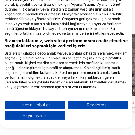
Konstantinou Kanari 1, 83103
olarak işleyebilir, buna itiraz etmek için "Ayarlar"ı açın. "Ayarları yönet"
PYTHAGOREIO, Yunanİstan
düğmesini tıklayarak veya istediğiniz zaman web sitesinin sol alt
köşesindeki parmak izi düğmesini tıklayarak ayarlarınızı kabul edebilir,
reddedebilir veya yönetebilirsiniz. Onayınızı geri çekmek için parmak
izine veya web sitesinin alt kısmındaki bağlantıya tıklayın ve Verilerim
Yakındaki dalış bölgeleri
menü öğesine tıklayın; bu sayfada onayınızı geri çekebilirsiniz. Bu
seçimler ortaklarımıza bildirilecek ve tarama verilerini etkilemeyecektir.
Biz ve ortaklarımız, web sitesi performansını analiz etmek ve
aşağıdakileri yapmak için verileri işleriz:
Bilgileri bir cihazda depolamak ve/veya onlara cihazdan erişmek. Reklam
seçmek için sınırlı veri kullanmak. Kişiselleştirilmiş reklam için profiller
oluşturmak. Kişiselleştirilmiş reklam seçmek için profilleri kullanmak.
İçeriği kişiselleştirmek için profiller oluşturmak. Kişiselleştirilmiş içerik
seçmek için profilleri kullanmak. Reklam performansını ölçmek. İçerik
performansını ölçmek. İstatistikler veya farklı kaynaklardan gelen
verilerin bileşimleri yoluyla hedef kitleleri anlamak. Hizmetleri geliştirmek
ve iyileştirmek. İçerik seçmek için sınırlı veri kullanmak.
SAMOS DIVE CENTER Anthony Nicolaides, 83103
SAMOS DIVE CENTER Antho
PYTHAGOREIO
Google'ın veri kullanımı hakkında daha fazla bilgiyi burada bulabilirsiniz:
https://business.safety.google/privacy/
Kyriakou
Karavopetra
(★3.9)
(★4.3)
Veriler Avrupa Birliği dışında paylaşılabilir ve ABD'ye gönderilebilir.
Hepsini kabul et
Reddetmek
Bu site küçük geçitler ve mağaralar ile
Karavopetra, ancak akın
Onayınız ve cookie politikası yalnızca bu web sitesi/uygulama için
güzel bir kayalık manzaraya sahiptir. Site
edilebilen bir kayadır. Bir
geçerlidir.
Hayır, ayarla
yeni başlayanlar ve deneyimli dalgıçlar
tarafında bir balıkçı ağı
için uygundur. Maksimum derinlik 20m'dir.
verilen ekolojik zararı gö
İş Ortağı Listesini Görüntüle (1 IAB Satıcıları)
2 dalış alanı mevcuttur.
site drift dalışı için de ku
deneyimli dalgıçlar için
Verilerinizi aşağıdaki amaçlarla kullanıyoruz:
Maksimum derinlik 25m.