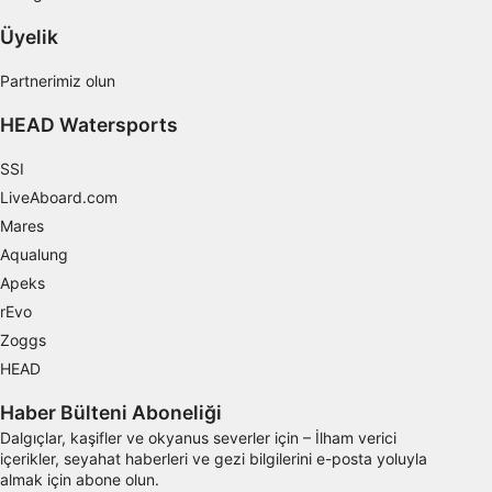
İstatistikler veya farklı kaynaklardan gelen
verilerin bileşimleri yoluyla hedef kitleleri
Üyelik
anlamak
Partnerimiz olun
Hizmetleri geliştirmek ve iyileştirmek
HEAD Watersports
İçerik seçmek için sınırlı veri kullanmak
SSI
IAB Özel Özellikleri:
LiveAboard.com
Kesin coğrafi konum verilerini kullanmak
Mares
Aktif olarak talep edilen bilgilere dayanarak
Aqualung
cihazları belirlemek
Apeks
IAB dışı işleme amaçları:
rEvo
Gerekli
Zoggs
HEAD
Verim
Haber Bülteni Aboneliği
Fonksiyonel
Dalgıçlar, kaşifler ve okyanus severler için – İlham verici
içerikler, seyahat haberleri ve gezi bilgilerini e-posta yoluyla
Reklâm
almak için abone olun.