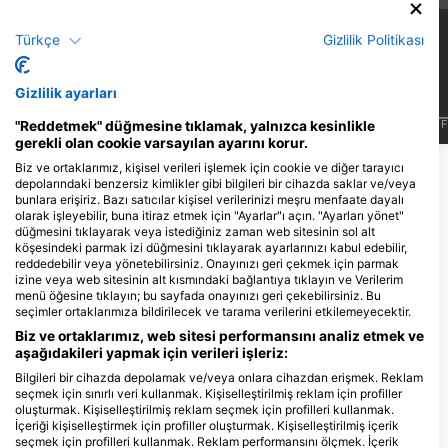
5
3
Manzaralar
Manzaralar
Türkçe
Gizlilik Politikası
Gizlilik ayarları
J
F
M
A
M
J
J
A
S
O
N
D
J
F
M
A
M
J
J
A
S
O
N
D
J
F
"Reddetmek" düğmesine tıklamak, yalnızca kesinlikle
gerekli olan cookie varsayılan ayarını korur.
Biz ve ortaklarımız, kişisel verileri işlemek için cookie ve diğer tarayıcı
depolarındaki benzersiz kimlikler gibi bilgileri bir cihazda saklar ve/veya
Bu Dalış Bölgesine Hizmet Veren Dalış
bunlara erişiriz. Bazı satıcılar kişisel verilerinizi meşru menfaate dayalı
Merkezleri
olarak işleyebilir, buna itiraz etmek için "Ayarlar"ı açın. "Ayarları yönet"
düğmesini tıklayarak veya istediğiniz zaman web sitesinin sol alt
köşesindeki parmak izi düğmesini tıklayarak ayarlarınızı kabul edebilir,
reddedebilir veya yönetebilirsiniz. Onayınızı geri çekmek için parmak
izine veya web sitesinin alt kısmındaki bağlantıya tıklayın ve Verilerim
menü öğesine tıklayın; bu sayfada onayınızı geri çekebilirsiniz. Bu
seçimler ortaklarımıza bildirilecek ve tarama verilerini etkilemeyecektir.
Biz ve ortaklarımız, web sitesi performansını analiz etmek ve
aşağıdakileri yapmak için verileri işleriz:
Bilgileri bir cihazda depolamak ve/veya onlara cihazdan erişmek. Reklam
Maldive Queen Dive Center
seçmek için sınırlı veri kullanmak. Kişiselleştirilmiş reklam için profiller
oluşturmak. Kişiselleştirilmiş reklam seçmek için profilleri kullanmak.
FW Residence 07-03,Kurikeela
Magu, 23000 Hulhumale, Maldİvler
İçeriği kişiselleştirmek için profiller oluşturmak. Kişiselleştirilmiş içerik
seçmek için profilleri kullanmak. Reklam performansını ölçmek. İçerik