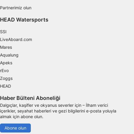
Partnerimiz olun
IAB dışı işleme amaçları:
Gerekli
HEAD Watersports
Verim
SSI
LiveAboard.com
Fonksiyonel
Mares
Reklâm
Aqualung
Apeks
rEvo
Zoggs
HEAD
Haber Bülteni Aboneliği
Dalgıçlar, kaşifler ve okyanus severler için – İlham verici
içerikler, seyahat haberleri ve gezi bilgilerini e-posta yoluyla
almak için abone olun.
Abone olun