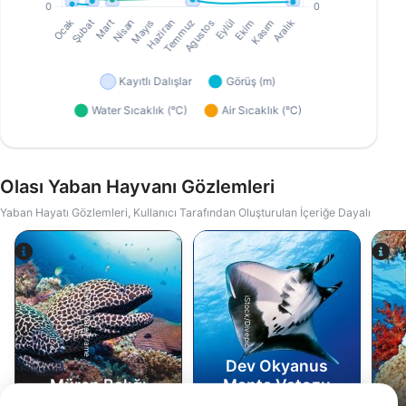
Olası Yaban Hayvanı Gözlemleri
Yaban Hayatı Gözlemleri, Kullanıcı Tarafından Oluşturulan İçeriğe Dayalı
Alamy-WaterFrame
iStock/Divepic
Dev Okyanus
Müren Balığı
Manta Vatozu