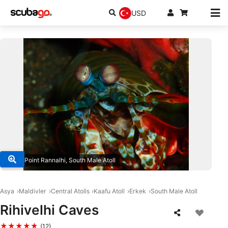
USD
© DivePoint Rannalhi, South Male Atoll
Asya
Maldivler
Central Atolls
Kaafu Atoll
Erkek
South Male Atoll
Rihivelhi Caves
★★★★★
(12)