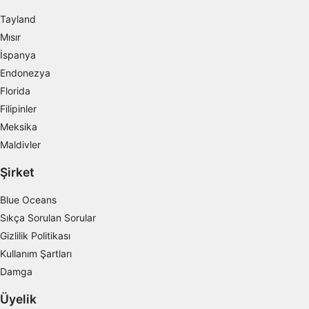
İçeriği kişiselleştirmek için profiller
oluşturmak
Tayland
Mısır
Kişiselleştirilmiş içerik seçmek için profilleri
İspanya
kullanmak
Endonezya
Reklam performansını ölçmek
Florida
Filipinler
İçerik performansını ölçmek
Meksika
İstatistikler veya farklı kaynaklardan gelen
Maldivler
verilerin bileşimleri yoluyla hedef kitleleri
anlamak
Şirket
Hizmetleri geliştirmek ve iyileştirmek
Blue Oceans
Sıkça Sorulan Sorular
İçerik seçmek için sınırlı veri kullanmak
Gizlilik Politikası
IAB Özel Özellikleri:
Kullanım Şartları
Kesin coğrafi konum verilerini kullanmak
Damga
Aktif olarak talep edilen bilgilere dayanarak
Üyelik
cihazları belirlemek