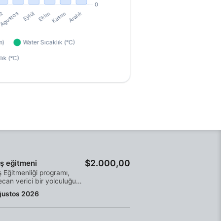
$2.000,00
ış eğitmeni
ş Eğitmenliği programı,
can verici bir yolculuğun
adımıdır. Dalış
ğustos 2026
daşlarınızın saygısını
nın ve Dalış Eğitmenliği
ramını tamamlayarak bir