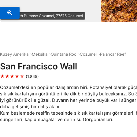
© Dive with Purpose Cozumel, 77675 Cozumel
Kuzey Amerika
Meksika
Quintana Roo
Cozumel
Palancar Reef
San Francisco Wall
★★★★☆
(1,845)
Cozumel'deki en popüler dalışlardan biri. Potansiyel olarak güçl
sık sık kartal ışını görüntüleri ile dik bir düşüş bulacaksınız. S
iyi görünürlük ile güzel. Duvarın her yerinde büyük varil süngerl
daha gelişmiş bir dalış alanı.
Kum beslemede resifin tepesinde sık sık kartal ışını görmeleri, 
süngerleri, kaplumbağalar ve derin su Gorgonianları.