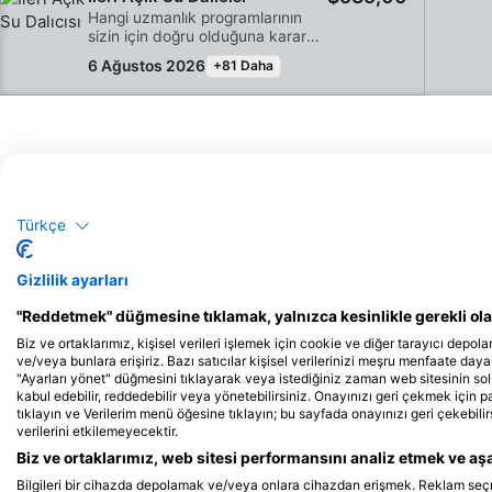
seansların birleşimi, su altında
Hangi uzmanlık programlarının
tam bir güvenle dalış yapmanız
sizin için doğru olduğuna karar
için gereken beceri ve deneyime
vermekte zorlanıyorsanız, ALMA
sahip olmanızı sağlar. SSI Açık Su
6 Ağustos 2026
+81 Daha
LIBRE DIVE COZUMEL'deki SSI
Dalgıcı sertifikasını alacaksınız.
Advanced Adventurer
programına katılın!Bu program,
tam uzmanlık programlarına
kaydolmadan önce çeşitli
uzmanlıkları denemenizi sağlar.
İleri dalış eğitiminin ne olduğunu
deneyimlemek ve sualtı
Olası Yaban Hayvanı Gözlemleri
maceralarınızda ne kadar değerli
Türkçe
olabileceğini keşfetmek için
Yaban Hayatı Gözlemleri, Kullanıcı Tarafından Oluşturulan İçeriğe Dayalı
mükemmel bir fırsattır. İleri
Seviye Maceracı programı
Gizlilik ayarları
sırasında 5 farklı uzmanlık alanını
"Reddetmek" düğmesine tıklamak, yalnızca kesinlikle gerekli olan
deneyeceksiniz. Seçtiğiniz her
uzmanlık alanı için SSI
Biz ve ortaklarımız, kişisel verileri işlemek için cookie ve diğer tarayıcı depolar
Eğitmeninizle tam bir brifing
ve/veya bunlara erişiriz. Bazı satıcılar kişisel verilerinizi meşru menfaate dayalı
iStock-Global_Pics
iStock/Juliosanjuan
alacak ve ardından açık suda bir
"Ayarları yönet" düğmesini tıklayarak veya istediğiniz zaman web sitesinin sol
eğitim dalışı yapacaksınız.
kabul edebilir, reddedebilir veya yönetebilirsiniz. Onayınızı geri çekmek için 
Uzmanlık dalışına odaklanan bu
tıklayın ve Verilerim menü öğesine tıklayın; bu sayfada onayınızı geri çekebilir
deneme programında, keşfetmek
verilerini etkilemeyecektir.
için tam bir özgürlüğe sahip
Biz ve ortaklarımız, web sitesi performansını analiz etmek ve aşağ
olacaksınız. Bu program,
İskarmoz Balığı
Kart
istediğiniz zaman tam Uzmanlık
Bilgileri bir cihazda depolamak ve/veya onlara cihazdan erişmek. Reklam seçmek 