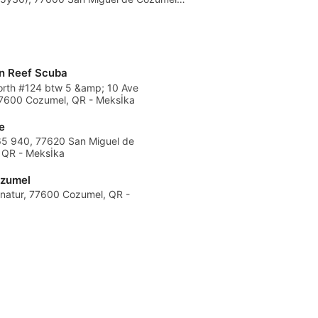
R - Meksİka
n Reef Scuba
North #124 btw 5 &amp; 10 Ave
77600 Cozumel, QR - Meksİka
e
65 940, 77620 San Miguel de
 QR - Meksİka
zumel
onatur, 77600 Cozumel, QR -