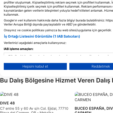
profiller oluşturmak. Kişiselleştirilmiş reklam seçmek için profilleri kullanmak. İ
programlarına katılmanıza ve
Kişiselleştirilmiş içerik seçmek için profilleri kullanmak. Reklam performansını 
kayıt sırasında Gelişmiş Maceracı
kaynaklardan gelen verilerin bileşimleri yoluyla hedef kitleleri anlamak. Hizmetl
derecenizi kazanmanıza olanak
167
129
Manzaralar
M
kullanmak.
tanıyacaktır.
Google'ın veri kullanımı hakkında daha fazla bilgiyi burada bulabilirsiniz: http
Veriler Avrupa Birliği dışında paylaşılabilir ve ABD'ye gönderilebilir.
Onayınız ve cookie politikası yalnızca bu web sitesi/uygulama için geçerlidir.
İş Ortağı Listesini Görüntüle (1 IAB Satıcıları)
J
F
M
A
M
J
J
A
S
O
N
D
J
F
M
A
M
Verilerinizi aşağıdaki amaçlarla kullanıyoruz:
IAB işleme amaçları:
Bilgileri bir cihazda depolamak ve/veya onlara cihazdan eriş
Hepsini kabul et
Reddetmek
Reklam seçmek için sınırlı veri kullanmak
Kişiselleştirilmiş reklam için profiller oluşturmak
Bu Dalış Bölgesine Hizmet Veren Dalış 
Kişiselleştirilmiş reklam seçmek için profilleri kullanmak
İçeriği kişiselleştirmek için profiller oluşturmak
DIVE 48
BUCEO ESPAÑA, DIV
Kişiselleştirilmiş içerik seçmek için profilleri kullanmak
C7 entre 55 y 60 Av s/n Col. Ejidal, 77710
Playa del Carmen, QR - Meksİka
CARMEN