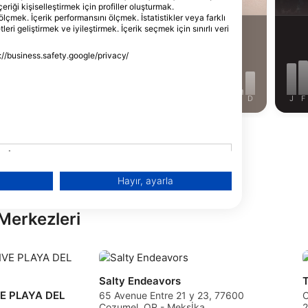
çeriği kişiselleştirmek için profiller oluşturmak.
Diji
ölçmek. İçerik performansını ölçmek. İstatistikler veya farklı
hem
eri geliştirmek ve iyileştirmek. İçerik seçmek için sınırlı veri
122
anzaralar
Manzaralar
Dalı
Yeni
s://business.safety.google/privacy/
prof
çapı
bul
J
J
A
S
O
N
D
J
F
M
A
M
J
J
A
S
O
N
D
J
F
Daha Fazla Hayvan Göster
mek
Hayır, ayarla
Merkezleri
Salty Endeavors
T
E PLAYA DEL
65 Avenue Entre 21 y 23, 77600
C
Cozumel, QR - Meksİka
2