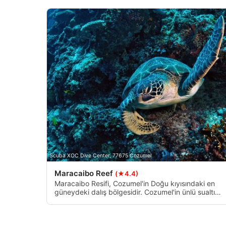
Fonksiyonel
Reklâm
Scuba XOC Dive Center, 77675 Cozumel
Maracaibo Reef
(★4.4)
Maracaibo Resifi, Cozumel'in Doğu kıyısındaki en
güneydeki dalış bölgesidir. Cozumel'in ünlü sualtı
simgelerinden biri olan büyük bir kemere sahip deri
bir iniştir.