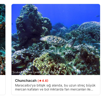
Scuba XOC Dive Center, 77675 Cozumel
Chunchacah
(★4.6)
Maracaibo'ya bitişik sığ alanda, bu uzun streç büyük
mercan kafaları ve bol miktarda fan mercanları ile
n
doludur. Derinlik, tüm saha boyunca sabit bir 70 ft /
21 m'dir ve akımlar genellikle belirsiz değildir. Bu,
Cozumel'deki en güneydeki dalış yerlerinden biridir