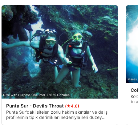
Mares
Co
Dive with Purpose Cozumel, 77675 Cozumel
Kol
bıra
Punta Sur - Devil’s Throat
(★4.6)
bir
say
Punta Sur'daki siteler, zorlu hakim akıntılar ve dalış
profillerinin tipik derinlikleri nedeniyle ileri düzey
dalgıçlar içindir. Şeytanın Boğazı, en güney ucunda
bulunan, yaklaşık 90 metre derinliğinde bir giriş
noktasına sahip olan ve uzun, dar bir aşağı doğru