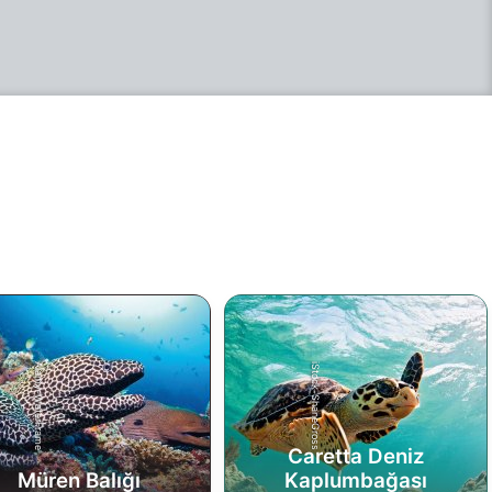
ş elçisi olun. Başlamak için
yacınız olan tek şey, 40
ulanmış/kayıtlı dalış ve
n Dalış, Navigasyon, Gece
şı ve Sınırlı Görüş
larında sertifikalar veya
alanda en az 5
ulanmış/kayıtlı dalış,
ca Dalış Stresi ve
arma sertifikalarıdır. Dalış
menliği programını
arıyla tamamladıktan
a Dalış Rehberi olarak
ifikalandırılacaksınız.
kunuzu bir mesleğe
ştürmek, sertifikalı
ıçlara rehberlik etmek,
oji programları öğretmek,
menlere yardımcı olmak
 hatta kendiniz eğitmen
Alamy-WaterFrame
iStock-ShaneGross
k istiyorsanız, bir sonraki
ınız en az 60
tlı/doğrulanmış dalışla
ş Eğitmenliği Yükseltme
Caretta Deniz
ramıdır. Dalış Bilimi
ryallerini inceleyerek ve
Müren Balığı
Kaplumbağası
 SSI Profesyoneli yapan