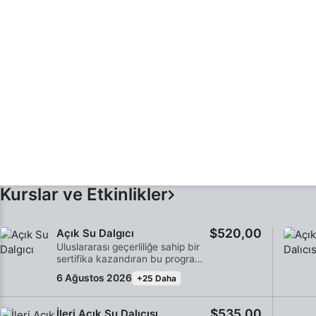
Kurslar ve Etkinlikler
$520,00
Açık Su Dalgıcı
Uluslararası geçerliliğe sahip bir
sertifika kazandıran bu program,
sertifikalı bir dalgıç olarak
6 Ağustos 2026
+25 Daha
maceralarınıza başlamak için
idealdir. Kişiselleştirilmiş eğitim ile
suda yapılan uygulamalı
$535,00
İleri Açık Su Dalıcısı