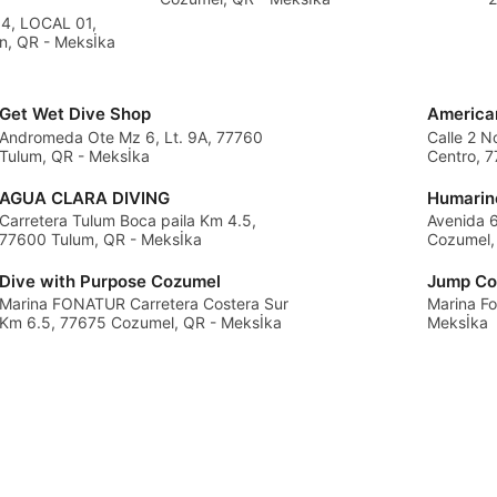
Q
4, LOCAL 01,
n, QR - Meksİka
Get Wet Dive Shop
America
i yoluyla hedef kitleleri
Andromeda Ote Mz 6, Lt. 9A, 77760
Calle 2 
Tulum, QR - Meksİka
Centro, 
AGUA CLARA DIVING
Humarin
Carretera Tulum Boca paila Km 4.5,
Avenida 
77600 Tulum, QR - Meksİka
Cozumel,
Dive with Purpose Cozumel
Jump Co
Marina FONATUR Carretera Costera Sur
Marina F
Km 6.5, 77675 Cozumel, QR - Meksİka
Meksİka
mek