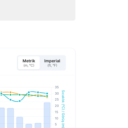
Metrik
Imperial
(m, °C)
(ft, °F)