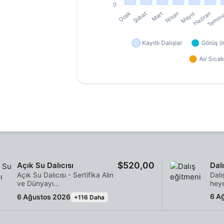
$520,00
Açık Su Dalıcısı
Dal
Açık Su Dalıcısı - Sertifika Alın
Dalı
ve Dünyayı
heye
Keşfedin!Okyanusu kıyıdan
ilk 
6 A
6 Ağustos 2026
+116 Daha
izlemeyi bırakın ve resmi bir
arka
kaşif olun. Bu uluslararası
kaza
sertifika ile gezegenin herhangi
prog