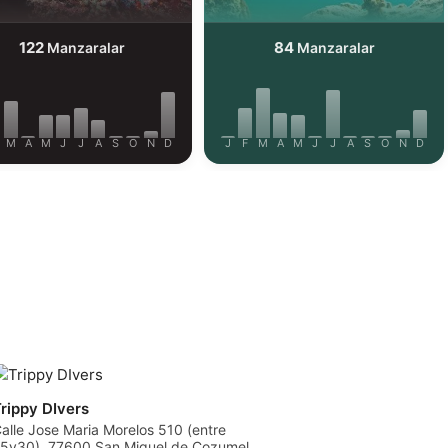
tal Final Sınavını geçerek
en veya istediğiniz zaman
122
84
Manzaralar
Manzaralar
ş Eğitmenliğine yükseltin.
 nesil yüksek vasıflı
esyoneller için dünya
nda binlerce iş fırsatı
unmaktadır.
M
A
M
J
J
A
S
O
N
D
J
F
M
A
M
J
J
A
S
O
N
D
rippy DIvers
alle Jose Maria Morelos 510 (entre
5y30), 77600 San Miguel de Cozumel,