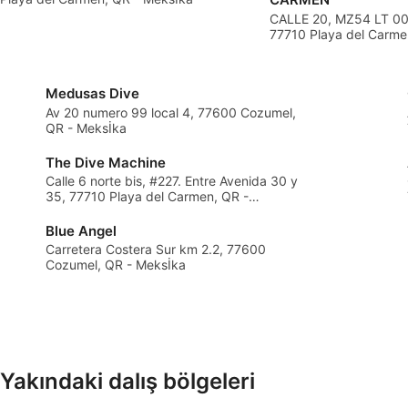
CALLE 20, MZ54 LT 00
Reklam performansını ölçmek
77710 Playa del Carme
İçerik performansını ölçmek
Medusas Dive
İstatistikler veya farklı kaynaklardan gelen verilerin bileşimler
anlamak
Av 20 numero 99 local 4, 77600 Cozumel,
QR - Meksİka
Hizmetleri geliştirmek ve iyileştirmek
The Dive Machine
Calle 6 norte bis, #227. Entre Avenida 30 y
İçerik seçmek için sınırlı veri kullanmak
35, 77710 Playa del Carmen, QR -
Meksİka
IAB Özel Özellikleri:
Blue Angel
Kesin coğrafi konum verilerini kullanmak
Carretera Costera Sur km 2.2, 77600
Cozumel, QR - Meksİka
Aktif olarak talep edilen bilgilere dayanarak cihazları belirle
IAB dışı işleme amaçları:
Gerekli
Yakındaki dalış bölgeleri
Verim