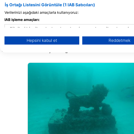
124 Edwards Ave, 33510 Brandon, FL -
151 N Beach Rd, 3300
İş Ortağı Listesini Görüntüle (1 IAB Satıcıları)
Amerİka BİrleŞİk Devletlerİ
- Amerİka BİrleŞİk Devl
Verilerinizi aşağıdaki amaçlarla kullanıyoruz:
IAB işleme amaçları:
Bilgileri bir cihazda depolamak ve/veya onlara cihazdan eriş
Hepsini kabul et
Reddetmek
Reklam seçmek için sınırlı veri kullanmak
Yakındaki dalış bölgeleri
Kişiselleştirilmiş reklam için profiller oluşturmak
Kişiselleştirilmiş reklam seçmek için profilleri kullanmak
İçeriği kişiselleştirmek için profiller oluşturmak
Kişiselleştirilmiş içerik seçmek için profilleri kullanmak
Reklam performansını ölçmek
İçerik performansını ölçmek
İstatistikler veya farklı kaynaklardan gelen verilerin bileşimler
anlamak