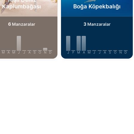
Kaplumbağası
Boğa Köpekbalığı
6
3
Manzaralar
Manzaralar
M
A
M
J
J
A
S
O
N
D
J
F
M
A
M
J
J
A
S
O
N
D