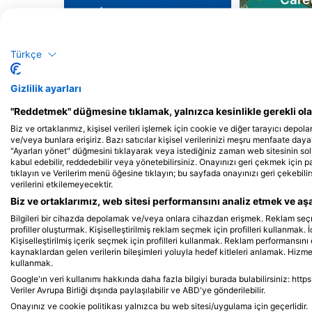
İskarmoz Balığı
Kapl
Türkçe
23
20
Manzaralar
M
Gizlilik ayarları
"Reddetmek" düğmesine tıklamak, yalnızca kesinlikle gerekli olan
J
F
M
A
M
J
J
A
S
O
N
D
J
F
M
A
M
Biz ve ortaklarımız, kişisel verileri işlemek için cookie ve diğer tarayıcı depolar
ve/veya bunlara erişiriz. Bazı satıcılar kişisel verilerinizi meşru menfaate dayalı
"Ayarları yönet" düğmesini tıklayarak veya istediğiniz zaman web sitesinin sol
kabul edebilir, reddedebilir veya yönetebilirsiniz. Onayınızı geri çekmek için 
tıklayın ve Verilerim menü öğesine tıklayın; bu sayfada onayınızı geri çekebilir
verilerini etkilemeyecektir.
Biz ve ortaklarımız, web sitesi performansını analiz etmek ve aşağ
Bilgileri bir cihazda depolamak ve/veya onlara cihazdan erişmek. Reklam seçmek 
profiller oluşturmak. Kişiselleştirilmiş reklam seçmek için profilleri kullanmak. İ
Bu Dalış Bölgesine Hizmet Veren Dalış 
Kişiselleştirilmiş içerik seçmek için profilleri kullanmak. Reklam performansını 
kaynaklardan gelen verilerin bileşimleri yoluyla hedef kitleleri anlamak. Hizmetl
kullanmak.
Google'ın veri kullanımı hakkında daha fazla bilgiyi burada bulabilirsiniz: http
Veriler Avrupa Birliği dışında paylaşılabilir ve ABD'ye gönderilebilir.
Woods & Water
Delta’s Splash Dive 
Onayınız ve cookie politikası yalnızca bu web sitesi/uygulama için geçerlidir.