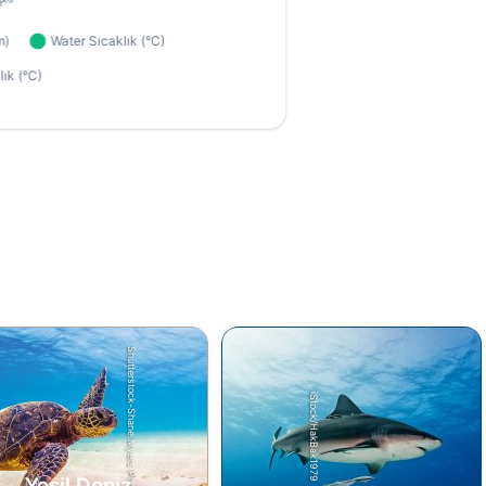
Shutterstock-Shane Myers Photography
iStock/HakBak1979
Yeşil Deniz