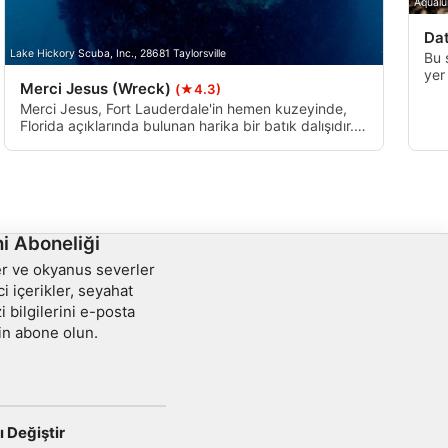
Aqualu
Da
Lake Hickory Scuba, Inc., 28681 Taylorsville
Bu 
yer
Merci Jesus (Wreck)
(★4.3)
şno
duş
Merci Jesus, Fort Lauderdale'in hemen kuzeyinde,
bir
Florida açıklarında bulunan harika bir batık dalışıdır.
ula
Normalde kıyı dalışı ile değil, dalış teknesi ile ziyaret
dev
edilir. Merci jesus 90' uzunluğunda ve 26'
genişliğinde, güneyi gösteren yay ve gövde dik.
i Aboneliği
ler ve okyanus severler
ci içerikler, seyahat
i bilgilerini e-posta
in abone olun.
ı Değiştir