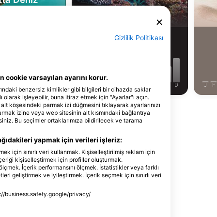
umbağası
Müren Balığı
Gizlilik Politikası
18
anzaralar
Manzaralar
 cookie varsayılan ayarını korur.
J
J
A
S
O
N
D
J
F
M
A
M
J
J
A
S
O
N
D
J
F
ındaki benzersiz kimlikler gibi bilgileri bir cihazda saklar
 olarak işleyebilir, buna itiraz etmek için "Ayarlar"ı açın.
 alt köşesindeki parmak izi düğmesini tıklayarak ayarlarınızı
Daha Fazla Hayvan Göster
parmak izine veya web sitesinin alt kısmındaki bağlantıya
siniz. Bu seçimler ortaklarımıza bildirilecek ve tarama
ıdakileri yapmak için verileri işleriz:
için sınırlı veri kullanmak. Kişiselleştirilmiş reklam için
çeriği kişiselleştirmek için profiller oluşturmak.
Merkezleri
ölçmek. İçerik performansını ölçmek. İstatistikler veya farklı
eri geliştirmek ve iyileştirmek. İçerik seçmek için sınırlı veri
s://business.safety.google/privacy/
Charter