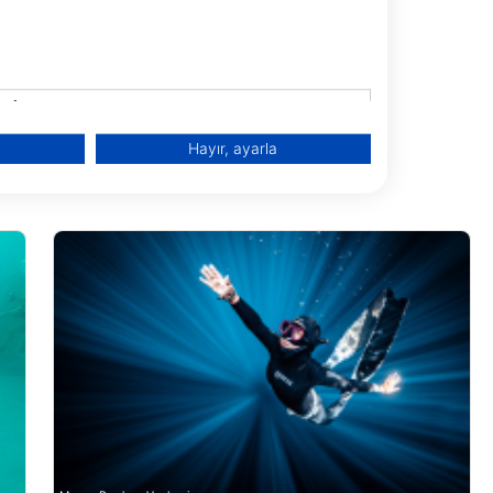
4 Dania Beach, FL
etlerİ
mek
Hayır, ayarla
i yoluyla hedef kitleleri