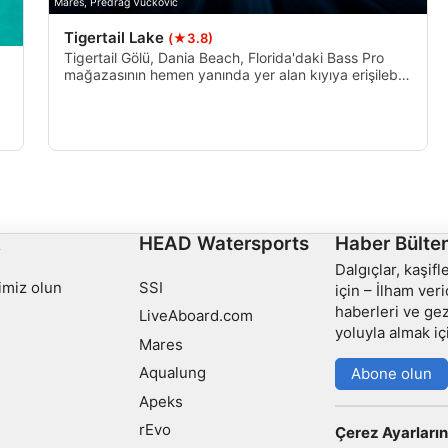
Mares, Predrag Vuckovic
Tigertail Lake
(★3.8)
Tigertail Gölü, Dania Beach, Florida'daki Bass Pro
mağazasının hemen yanında yer alan kıyıya erişilebilir
bir tatlı su dalış alanıdır. Açık su dalgıç sertifikasyon
kursları için popüler bir sitedir, özellikle okyanus
dışarı çıkamayacak kadar sert olduğunda. Su büyük
bir yeşillik.
mek
k
HEAD Watersports
Haber Bülten
Dalgıçlar, kaşif
imiz olun
SSI
için – İlham veri
haberleri ve gez
LiveAboard.com
yoluyla almak iç
Mares
Aqualung
Abone olun
Apeks
rEvo
Çerez Ayarların