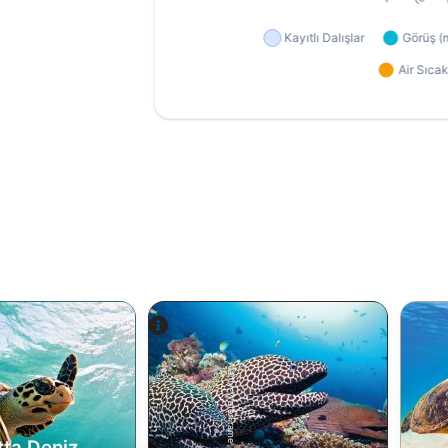
Alamy-WaterFrame
tta Deniz