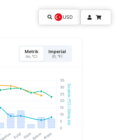
USD
Metrik
Imperial
(m, °C)
(ft, °F)