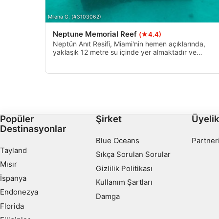
Hizmetleri geliştirmek ve iyileştirmek
Milena G. (#3103062)
Neptune Memorial Reef
(★4.4)
İçerik seçmek için sınırlı veri kullanmak
Neptün Anıt Resifi, Miami'nin hemen açıklarında,
yaklaşık 12 metre su içinde yer almaktadır ve
IAB Özel Özellikleri:
gezegendeki en eşsiz dalış alanlarından biridir.
Kesin coğrafi konum verilerini kullanmak
Kapıları, patikaları, plaketleri ve hatta bankları olan
bir sualtı mezarlığı.
Aktif olarak talep edilen bilgilere dayanarak cihazları belirle
IAB dışı işleme amaçları:
Popüler
Şirket
Üyeli
Gerekli
Destinasyonlar
Verim
Blue Oceans
Partner
Tayland
Sıkça Sorulan Sorular
Fonksiyonel
Mısır
Gizlilik Politikası
İspanya
Reklâm
Kullanım Şartları
Endonezya
Damga
Florida