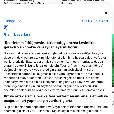
Wassersport & Mee(h)r
Scuba
Fahrenkrön 148, 22179 Hamburg,
Papenhuder Str. 40, 22087
Almanya
Hamburg, Almanya
Türkçe
Gizlilik Politikası
Yakındaki dalış bölgeleri
Gizlilik ayarları
"Reddetmek" düğmesine tıklamak, yalnızca kesinlikle
gerekli olan cookie varsayılan ayarını korur.
Biz ve ortaklarımız, kişisel verileri işlemek için cookie ve diğer tarayıcı
depolarındaki benzersiz kimlikler gibi bilgileri bir cihazda saklar ve/veya
bunlara erişiriz. Bazı satıcılar kişisel verilerinizi meşru menfaate dayalı
olarak işleyebilir, buna itiraz etmek için "Ayarlar"ı açın. "Ayarları yönet"
düğmesini tıklayarak veya istediğiniz zaman web sitesinin sol alt
köşesindeki parmak izi düğmesini tıklayarak ayarlarınızı kabul edebilir,
reddedebilir veya yönetebilirsiniz. Onayınızı geri çekmek için parmak
izine veya web sitesinin alt kısmındaki bağlantıya tıklayın ve Verilerim
Giovanni Demmel, 85290 Geisenfeld-Zell
Giovanni Demmel, 85290 Geise
menü öğesine tıklayın; bu sayfada onayınızı geri çekebilirsiniz. Bu
seçimler ortaklarımıza bildirilecek ve tarama verilerini etkilemeyecektir.
Walchensee, Einsiedlbucht
Walchensee, Am Ha
Käfer)
Biz ve ortaklarımız, web sitesi performansını analiz etmek ve
(★3.3)
(★3.6)
aşağıdakileri yapmak için verileri işleriz:
Su altında bilgisayarınızda çalışmanın
Gölün güney tarafında,
nasıl bir şey olduğunu hiç merak ettiniz
yönünde gişeden yaklaş
Bilgileri bir cihazda depolamak ve/veya onlara cihazdan erişmek. Reklam
mi? Bu site, daha küçük enkazlar ve diğer
büyük bir otoparkta Hack
seçmek için sınırlı veri kullanmak. Kişiselleştirilmiş reklam için profiller
çöpler gibi diğer enkazlar arasında tam
bulacaksınız. 10 m derinl