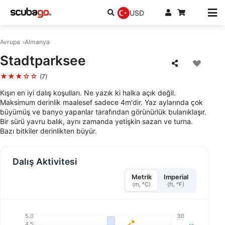
USD
Avrupa
Almanya
Stadtparksee
★★★☆☆
(7)
Kışın en iyi dalış koşulları. Ne yazık ki halka açık değil.
Maksimum derinlik maalesef sadece 4m'dir. Yaz aylarında çok
büyümüş ve banyo yapanlar tarafından görünürlük bulanıklaşır.
Bir sürü yavru balık, aynı zamanda yetişkin sazan ve turna.
Bazı bitkiler derinlikten büyür.
Dalış Aktivitesi
Metrik
Imperial
(m, °C)
(ft, °F)