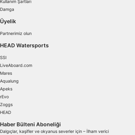
Kullanım Şartları
profilleri kullanmak
Damga
İçeriği kişiselleştirmek için profiller
oluşturmak
Üyelik
Kişiselleştirilmiş içerik seçmek için profilleri
Partnerimiz olun
kullanmak
HEAD Watersports
Reklam performansını ölçmek
SSI
İçerik performansını ölçmek
LiveAboard.com
Mares
İstatistikler veya farklı kaynaklardan gelen
verilerin bileşimleri yoluyla hedef kitleleri
Aqualung
anlamak
Apeks
rEvo
Hizmetleri geliştirmek ve iyileştirmek
Zoggs
İçerik seçmek için sınırlı veri kullanmak
HEAD
IAB Özel Özellikleri:
Haber Bülteni Aboneliği
Kesin coğrafi konum verilerini kullanmak
Dalgıçlar, kaşifler ve okyanus severler için – İlham verici