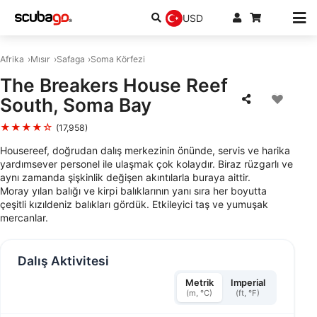
USD
Afrika
Mısır
Safaga
Soma Körfezi
The Breakers House Reef
South, Soma Bay
★★★★☆
(17,958)
Housereef, doğrudan dalış merkezinin önünde, servis ve harika
yardımsever personel ile ulaşmak çok kolaydır. Biraz rüzgarlı ve
aynı zamanda şişkinlik değişen akıntılarla buraya aittir.
Moray yılan balığı ve kirpi balıklarının yanı sıra her boyutta
çeşitli kızıldeniz balıkları gördük. Etkileyici taş ve yumuşak
mercanlar.
Dalış Aktivitesi
Metrik
Imperial
(m, °C)
(ft, °F)