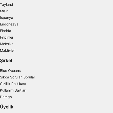
İçeriği kişiselleştirmek için profiller
Tayland
oluşturmak
Mısır
Kişiselleştirilmiş içerik seçmek için profilleri
İspanya
kullanmak
Endonezya
Reklam performansını ölçmek
Florida
Filipinler
İçerik performansını ölçmek
Meksika
İstatistikler veya farklı kaynaklardan gelen
Maldivler
verilerin bileşimleri yoluyla hedef kitleleri
anlamak
Şirket
Hizmetleri geliştirmek ve iyileştirmek
Blue Oceans
Sıkça Sorulan Sorular
İçerik seçmek için sınırlı veri kullanmak
Gizlilik Politikası
IAB Özel Özellikleri:
Kullanım Şartları
Kesin coğrafi konum verilerini kullanmak
Damga
Aktif olarak talep edilen bilgilere dayanarak
Üyelik
cihazları belirlemek