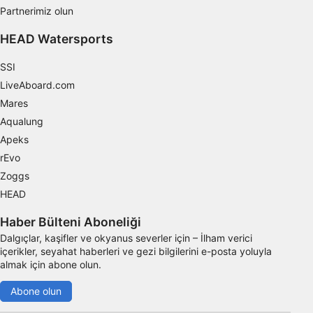
Partnerimiz olun
IAB dışı işleme amaçları:
Gerekli
HEAD Watersports
Verim
SSI
LiveAboard.com
Fonksiyonel
Mares
Aqualung
Reklâm
Apeks
rEvo
Zoggs
HEAD
Haber Bülteni Aboneliği
Dalgıçlar, kaşifler ve okyanus severler için – İlham verici
içerikler, seyahat haberleri ve gezi bilgilerini e-posta yoluyla
almak için abone olun.
Abone olun