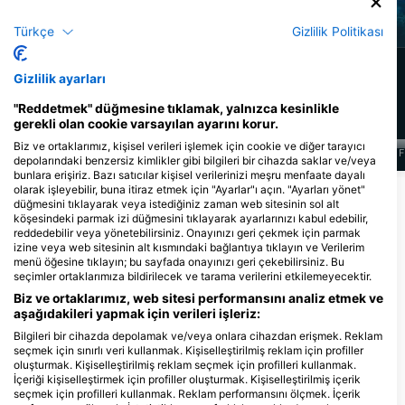
Müren Balığı
Ahtapot
Türkçe
Gizlilik Politikası
2k
623
Manzaralar
Manzaralar
Gizlilik ayarları
"Reddetmek" düğmesine tıklamak, yalnızca kesinlikle
gerekli olan cookie varsayılan ayarını korur.
Biz ve ortaklarımız, kişisel verileri işlemek için cookie ve diğer tarayıcı
J
F
M
A
M
J
J
A
S
O
N
D
J
F
M
A
M
J
J
A
S
O
N
D
J
F
depolarındaki benzersiz kimlikler gibi bilgileri bir cihazda saklar ve/veya
bunlara erişiriz. Bazı satıcılar kişisel verilerinizi meşru menfaate dayalı
olarak işleyebilir, buna itiraz etmek için "Ayarlar"ı açın. "Ayarları yönet"
Daha Fazla Hayvan Göster
düğmesini tıklayarak veya istediğiniz zaman web sitesinin sol alt
köşesindeki parmak izi düğmesini tıklayarak ayarlarınızı kabul edebilir,
reddedebilir veya yönetebilirsiniz. Onayınızı geri çekmek için parmak
Bu Dalış Bölgesine Hizmet Veren Dalış
izine veya web sitesinin alt kısmındaki bağlantıya tıklayın ve Verilerim
menü öğesine tıklayın; bu sayfada onayınızı geri çekebilirsiniz. Bu
Merkezleri
seçimler ortaklarımıza bildirilecek ve tarama verilerini etkilemeyecektir.
Biz ve ortaklarımız, web sitesi performansını analiz etmek ve
aşağıdakileri yapmak için verileri işleriz:
Bilgileri bir cihazda depolamak ve/veya onlara cihazdan erişmek. Reklam
Club Ras Soma Diving Center
ORCA DIVE CLUB SAFAGA
seçmek için sınırlı veri kullanmak. Kişiselleştirilmiş reklam için profiller
AMARINA
Soma Bay, Km 48, Safaga Road,
oluşturmak. Kişiselleştirilmiş reklam seçmek için profilleri kullanmak.
P.O.Box 149, 84711 Hurghada, Mısır
Amarina Resort Abu Soma - Safaga,
İçeriği kişiselleştirmek için profiller oluşturmak. Kişiselleştirilmiş içerik
00000 SAFAGA, Mısır
seçmek için profilleri kullanmak. Reklam performansını ölçmek. İçerik