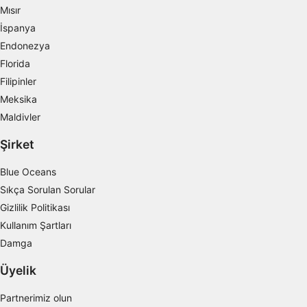
oluşturmak
Mısır
İspanya
Kişiselleştirilmiş içerik seçmek için profilleri
kullanmak
Endonezya
Florida
Reklam performansını ölçmek
Filipinler
İçerik performansını ölçmek
Meksika
Maldivler
İstatistikler veya farklı kaynaklardan gelen
verilerin bileşimleri yoluyla hedef kitleleri
Şirket
anlamak
Blue Oceans
Hizmetleri geliştirmek ve iyileştirmek
Sıkça Sorulan Sorular
İçerik seçmek için sınırlı veri kullanmak
Gizlilik Politikası
Kullanım Şartları
IAB Özel Özellikleri:
Damga
Kesin coğrafi konum verilerini kullanmak
Üyelik
Aktif olarak talep edilen bilgilere dayanarak
cihazları belirlemek
Partnerimiz olun