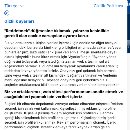
Müren Balığı
Kaplumbağası
İ
Türkçe
Gizlilik Politikası
65
24
Manzaralar
Manzaralar
Gizlilik ayarları
"Reddetmek" düğmesine tıklamak, yalnızca kesinlikle
gerekli olan cookie varsayılan ayarını korur.
Biz ve ortaklarımız, kişisel verileri işlemek için cookie ve diğer tarayıcı
J
F
M
A
M
J
J
A
S
O
N
D
J
F
M
A
M
J
J
A
S
O
N
D
J
F
depolarındaki benzersiz kimlikler gibi bilgileri bir cihazda saklar ve/veya
bunlara erişiriz. Bazı satıcılar kişisel verilerinizi meşru menfaate dayalı
olarak işleyebilir, buna itiraz etmek için "Ayarlar"ı açın. "Ayarları yönet"
Daha Fazla Hayvan Göster
düğmesini tıklayarak veya istediğiniz zaman web sitesinin sol alt
köşesindeki parmak izi düğmesini tıklayarak ayarlarınızı kabul edebilir,
reddedebilir veya yönetebilirsiniz. Onayınızı geri çekmek için parmak
izine veya web sitesinin alt kısmındaki bağlantıya tıklayın ve Verilerim
Bu Dalış Bölgesine Hizmet Veren Dalış
menü öğesine tıklayın; bu sayfada onayınızı geri çekebilirsiniz. Bu
Merkezleri
seçimler ortaklarımıza bildirilecek ve tarama verilerini etkilemeyecektir.
Biz ve ortaklarımız, web sitesi performansını analiz etmek ve
aşağıdakileri yapmak için verileri işleriz:
Relaxed Guided Dives
Central Dive Curacao
Bilgileri bir cihazda depolamak ve/veya onlara cihazdan erişmek. Reklam
Martha Koosje 10, 0000CW
Veldweg 3, 0000 Julianadorp,
seçmek için sınırlı veri kullanmak. Kişiselleştirilmiş reklam için profiller
Willemstad, Curacao
Curacao
oluşturmak. Kişiselleştirilmiş reklam seçmek için profilleri kullanmak.
İçeriği kişiselleştirmek için profiller oluşturmak. Kişiselleştirilmiş içerik
seçmek için profilleri kullanmak. Reklam performansını ölçmek. İçerik
performansını ölçmek. İstatistikler veya farklı kaynaklardan gelen