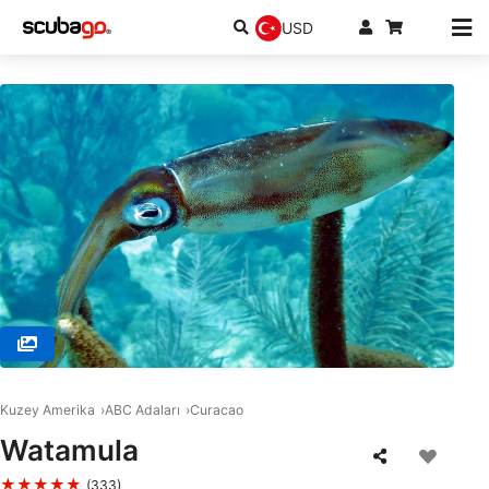
USD
© SSI Service Center Southern Caribbean, Willemstad
Kuzey Amerika
ABC Adaları
Curacao
Watamula
★★★★★
(333)