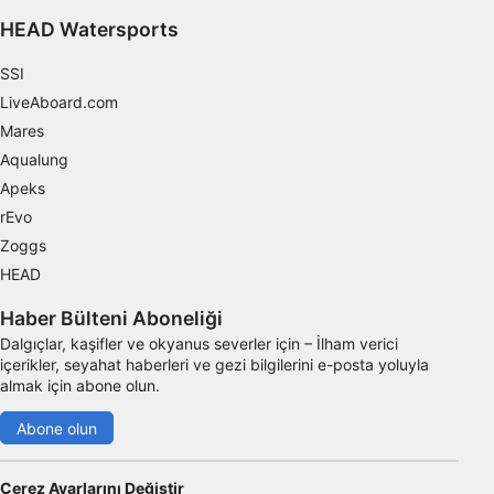
IAB dışı işleme amaçları:
HEAD Watersports
Gerekli
SSI
Verim
LiveAboard.com
Mares
Fonksiyonel
Aqualung
Reklâm
Apeks
rEvo
Zoggs
HEAD
Haber Bülteni Aboneliği
Dalgıçlar, kaşifler ve okyanus severler için – İlham verici
içerikler, seyahat haberleri ve gezi bilgilerini e-posta yoluyla
almak için abone olun.
Abone olun
Çerez Ayarlarını Değiştir